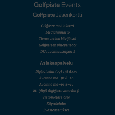
English Boys' (U14) Open Amateur Stroke Play Championship
Eeli Krankka, Lionel Mutikainen
LIV GOLF
New York
SM-KILPAILUT
SM-reikäpeli (M50/Kymen Golf)
Golfpiste mediakortti
FINNISH JUNIOR TOUR
7 (U18 ja U21/pojat/Tahko)
Mediahinnasto
MID TOUR
Tietoa verkon kävijöistä
6 (Archipelagia Golf)
Golfpisteen yhteystiedot
DSA avoimuusraportti
Asiakaspalvelu
Digipalvelut
(09) 156 6227
Avoinna ma–pe 8–16
Avoinna ma–pe 8–17
(digi) digi@otavamedia.fi
Tietosuojaseloste
Käyttöehdot
Evästeasetukset