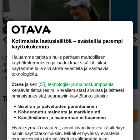
Kotimaista laatusisältöä – evästeillä parempi
käyttökokemus
KILPAGOLF
Tällä joukkueella Eurooppa
Haluamme tarjota sinulle parhaan mahdollisen
arja on
lähtee Solheim Cupissa
käyttökokemuksen ja laadukkaat sisällöt, siksi
ta ohi,
käytämme tällä sivustolla evästeitä ja vastaavia
USA:n kaatoon
jankohta
teknologioita.
än peitossa
ja sen
(95) teknologia- ja mainoskumppania
Otava
keräävät tietoa (esim. vierailemis­tasi sivuista ja laitteesi
ominaisuuk­sista) seuraaviin käyttötarkoituksiin:
Tilaa Golfpisteen uutiskirje
Sisällön ja palveluiden parantaminen
Kohdennettu mainonta ja markkinointi
Kävijämäärien ja mainonnan mittaaminen
Hyväksymällä evästeet, annat luvan tietojesi käsittelyyn
näihin käyttötarkoituksiin. Mikäli et hyväksy evästeitä,
osa palveluista tai sisällöistä ei välttämättä toimi