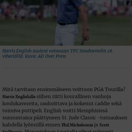
Harris English tuuletti voittoaan TPC Southwindin 18.
viheriöllä. Kuva: All Over Press
Mitä tarvitaan ensimmäiseen voittoon PGA Tourilla?
siihen riitti kourallinen vanhoja
Harris Englishille
koulukavereita, rauhoittava ja kokenut caddie sekä
toimiva puttipeli. English voitti Memphisissä
sunnuntaina päättyneen St. Jude Classic -turnauksen
kahdella lyönnillä ennen
ja
Phil Mickelsonia
Scott
. Menestyksen taustalla olivat vahvasti