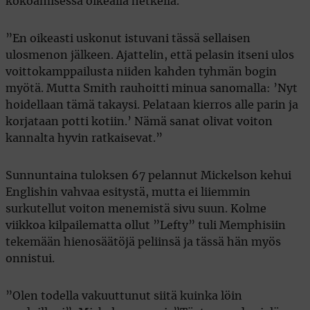
kokoamisessa oikealla hetkellä.
”En oikeasti uskonut istuvani tässä sellaisen
ulosmenon jälkeen. Ajattelin, että pelasin itseni ulos
voittokamppailusta niiden kahden tyhmän bogin
myötä. Mutta Smith rauhoitti minua sanomalla: ’Nyt
hoidellaan tämä takaysi. Pelataan kierros alle parin ja
korjataan potti kotiin.’ Nämä sanat olivat voiton
kannalta hyvin ratkaisevat.”
Sunnuntaina tuloksen 67 pelannut Mickelson kehui
Englishin vahvaa esitystä, mutta ei liiemmin
surkutellut voiton menemistä sivu suun. Kolme
viikkoa kilpailematta ollut ”Lefty” tuli Memphisiin
tekemään hienosäätöjä peliinsä ja tässä hän myös
onnistui.
”Olen todella vakuuttunut siitä kuinka löin