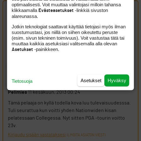
optimaalisesti. Voit muuttaa valintojasi milloin tahansa
klikkaamalla
-linkkiä sivuston
Evästeasetukset
alareunassa.
Artikkelin kommentit (2 kpl)
Jotkin teknologiat saattavat käyttää tietojasi myös ilman
suostumustasi, jos niillä on siihen oikeutettu peruste
Arska
10 kesäkuun, 2013 16:12
(esim. sivun tekninen toimivuus). Voit vastustaa tätä tai
muuttaa kaikkia asetuksiasi valitsemalla alla olevan
Hienoa, että voittaja huomioi näin caddiensä. Toinenkin
-painikkeen.
Asetukset
caddie, jonka itse nostaisin esiin, oli Patrick Reedin
vaimo Justine. Todella sympaattista touhuamista ympäri
greeniä, jonka loogisuudesta ei ihan aina ota selvää.
Mutta pääasia, että pomo ymmärtää, missä mennään.
Asetukset
Hyväksy
Tietosuoja
Kirjaudu sisään vastataksesi
ILMOITA ASIATON VIESTI
Pelimies
11 kesäkuun, 2013 00:24
Tämä pelaaja on kyllä todella kova luu tulevaisuudesssa.
Tuli seurattua kun voitti yhden Nationwiden kisan
pelatessaan Collegessa. Nyt sitten PGA -tourin voitto
23v.
Kirjaudu sisään vastataksesi
ILMOITA ASIATON VIESTI