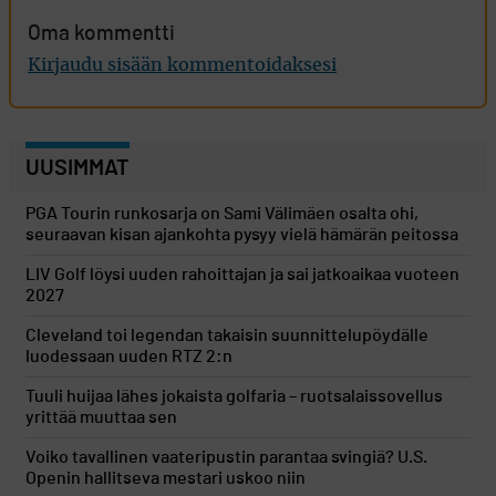
Oma kommentti
Kirjaudu sisään kommentoidaksesi
UUSIMMAT
PGA Tourin runkosarja on Sami Välimäen osalta ohi,
seuraavan kisan ajankohta pysyy vielä hämärän peitossa
LIV Golf löysi uuden rahoittajan ja sai jatkoaikaa vuoteen
2027
Cleveland toi legendan takaisin suunnittelupöydälle
luodessaan uuden RTZ 2:n
Tuuli huijaa lähes jokaista golfaria – ruotsalaissovellus
yrittää muuttaa sen
Voiko tavallinen vaateripustin parantaa svingiä? U.S.
Openin hallitseva mestari uskoo niin