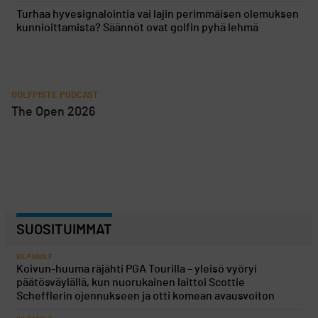
Turhaa hyvesignalointia vai lajin perimmäisen olemuksen
kunnioittamista? Säännöt ovat golfin pyhä lehmä
GOLFPISTE PODCAST
The Open 2026
SUOSITUIMMAT
KILPAGOLF
Koivun-huuma räjähti PGA Tourilla – yleisö vyöryi
päätösväylällä, kun nuorukainen laittoi Scottie
Schefflerin ojennukseen ja otti komean avausvoiton