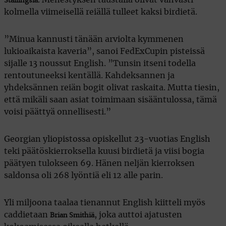
Stallingsia
kolmella viimeisellä reiällä tulleet kaksi birdietä.
”Minua kannusti tänään arviolta kymmenen
lukioaikaista kaveria”, sanoi FedExCupin pisteissä
sijalle 13 noussut English. ”Tunsin itseni todella
rentoutuneeksi kentällä. Kahdeksannen ja
yhdeksännen reiän bogit olivat raskaita. Mutta tiesin,
että mikäli saan asiat toimimaan sisääntulossa, tämä
voisi päättyä onnellisesti.”
Georgian yliopistossa opiskellut 23-vuotias English
teki päätöskierroksella kuusi birdietä ja viisi bogia
päätyen tulokseen 69. Hänen neljän kierroksen
saldonsa oli 268 lyöntiä eli 12 alle parin.
Yli miljoona taalaa tienannut English kiitteli myös
caddietaan
, joka auttoi ajatusten
Brian Smithiä