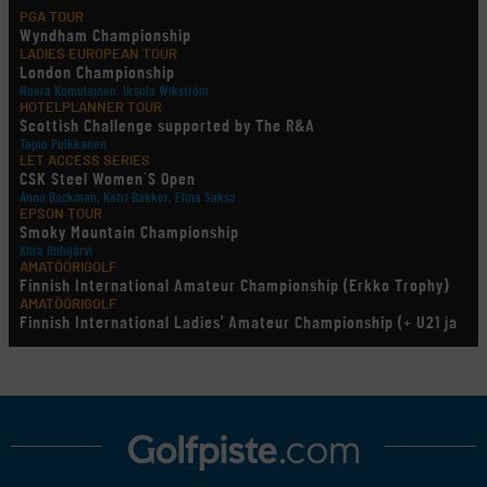
PGA TOUR
Wyndham Championship
LADIES EUROPEAN TOUR
London Championship
Noora Komulainen, Ursula Wikström
HOTELPLANNER TOUR
Scottish Challenge supported by The R&A
Tapio Pulkkanen
LET ACCESS SERIES
CSK Steel Women´S Open
Anna Backman, Katri Bakker, Elina Saksa
EPSON TOUR
Smoky Mountain Championship
Kiira Riihijärvi
AMATÖÖRIGOLF
Finnish International Amateur Championship (Erkko Trophy)
AMATÖÖRIGOLF
Finnish International Ladies' Amateur Championship (+ U21 ja
U18/FJT/Aulanko)
KORN FERRY TOUR
Pinnacle Bank Championship
LEGENDS TOUR
Staysure PGA Seniors Championship
AMATÖÖRIGOLF
U.S. Women's Amateur Championship
AMATÖÖRIGOLF