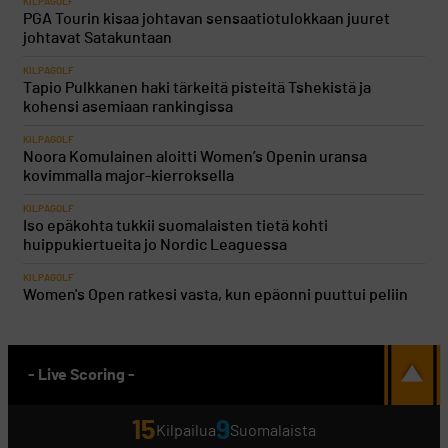
KILPAGOLF
PGA Tourin kisaa johtavan sensaatiotulokkaan juuret
johtavat Satakuntaan
KILPAGOLF
Tapio Pulkkanen haki tärkeitä pisteitä Tshekistä ja
kohensi asemiaan rankingissa
KILPAGOLF
Noora Komulainen aloitti Women’s Openin uransa
kovimmalla major-kierroksella
KILPAGOLF
Iso epäkohta tukkii suomalaisten tietä kohti
huippukiertueita jo Nordic Leaguessa
KILPAGOLF
Women's Open ratkesi vasta, kun epäonni puuttui peliin
- Live Scoring -
15
9
Kilpailua
Suomalaista