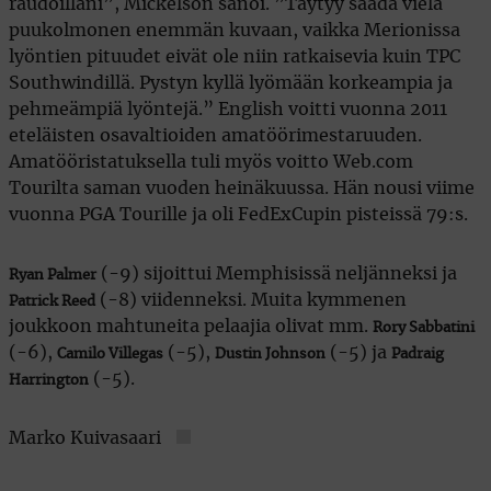
raudoillani”, Mickelson sanoi. ”Täytyy saada vielä
puukolmonen enemmän kuvaan, vaikka Merionissa
lyöntien pituudet eivät ole niin ratkaisevia kuin TPC
Southwindillä. Pystyn kyllä lyömään korkeampia ja
pehmeämpiä lyöntejä.” English voitti vuonna 2011
eteläisten osavaltioiden amatöörimestaruuden.
Amatööristatuksella tuli myös voitto Web.com
Tourilta saman vuoden heinäkuussa. Hän nousi viime
vuonna PGA Tourille ja oli FedExCupin pisteissä 79:s.
(-9) sijoittui Memphisissä neljänneksi ja
Ryan Palmer
(-8) viidenneksi. Muita kymmenen
Patrick Reed
joukkoon mahtuneita pelaajia olivat mm.
Rory Sabbatini
(-6),
(-5),
(-5) ja
Camilo Villegas
Dustin Johnson
Padraig
(-5).
Harrington
Marko Kuivasaari