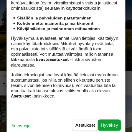
keräävät tietoa (esim. vierailemis­tasi sivuista ja laitteesi
ominaisuuk­sista) seuraaviin käyttötarkoituksiin:
Sisällön ja palveluiden parantaminen
Kohdennettu mainonta ja markkinointi
Kävijämäärien ja mainonnan mittaaminen
Hyväksymällä evästeet, annat luvan tietojesi käsittelyyn
näihin käyttötarkoituksiin. Mikäli et hyväksy evästeitä,
osa palveluista tai sisällöistä ei välttämättä toimi
optimaalisesti. Voit muuttaa valintojasi milloin tahansa
klikkaamalla
-linkkiä sivuston
Evästeasetukset
alareunassa.
Jotkin teknologiat saattavat käyttää tietojasi myös ilman
KENTTÄRANKING 2023
2
suostumustasi, jos niillä on siihen oikeutettu peruste
(esim. sivun tekninen toimivuus). Voit vastustaa tätä tai
Pohjoisen kenttien esiinmarssi
muuttaa kaikkia asetuksiasi valitsemalla alla olevan
-painikkeen.
Asetukset
Asetukset
Hyväksy
Tietosuoja