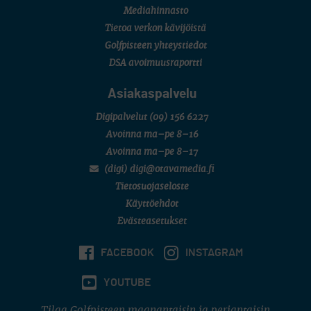
Mediahinnasto
Tietoa verkon kävijöistä
Golfpisteen yhteystiedot
DSA avoimuusraportti
Asiakaspalvelu
Digipalvelut
(09) 156 6227
Avoinna ma–pe 8–16
Avoinna ma–pe 8–17
(digi) digi@otavamedia.fi
Tietosuojaseloste
Käyttöehdot
Evästeasetukset
FACEBOOK
INSTAGRAM
YOUTUBE
Tilaa Golfpisteen maanantaisin ja perjantaisin