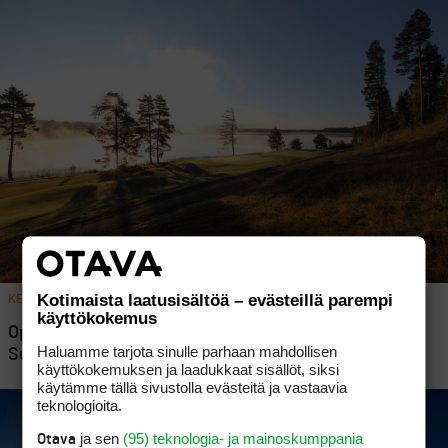
Kotimaista laatusisältöä – evästeillä parempi
KENTTÄRANKING 2023
2
käyttökokemus
Oppaana Kenttäranking: Lakeside kiilasi Keski-
Haluamme tarjota sinulle parhaan mahdollisen
Suomen alueen parhaaksi golfkeskukseksi
käyttökokemuksen ja laadukkaat sisällöt, siksi
käytämme tällä sivustolla evästeitä ja vastaavia
teknologioita.
ja sen
(95) teknologia- ja mainoskumppania
Otava