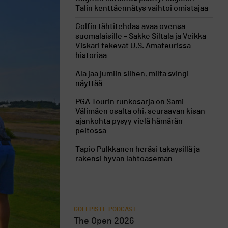
Talin kenttäennätys vaihtoi omistajaa
Golfin tähtitehdas avaa ovensa
suomalaisille – Sakke Siltala ja Veikka
Viskari tekevät U.S. Amateurissa
historiaa
Älä jää jumiin siihen, miltä svingi
näyttää
PGA Tourin runkosarja on Sami
Välimäen osalta ohi, seuraavan kisan
ajankohta pysyy vielä hämärän
peitossa
Tapio Pulkkanen heräsi takaysillä ja
rakensi hyvän lähtöaseman
GOLFPISTE PODCAST
The Open 2026