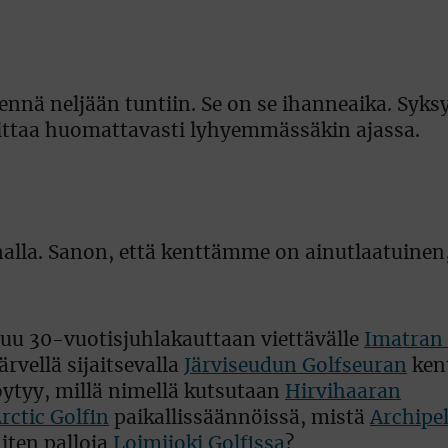
ennä neljään tuntiin. Se on se ihanneaika. Syksy
ittaa huomattavasti lyhyemmässäkin ajassa.
analla. Sanon, että kenttämme on ainutlaatuinen
uu 30-vuotisjuhlakauttaan viettävälle
Imatran 
rvellä sijaitsevalla
Järviseudun Golfseuran
kent
ytyy, millä nimellä kutsutaan
Hirvihaaran
rctic Golfin
paikallissäännöissä, mistä
Archipe
niten palloja
Loimijoki Golfissa
?