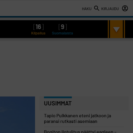
HAKU
KIRJAUDU
[
16
]
[
9
]
Kilpailua
Suomalaista
UUSIMMAT
Tapio Pulkkanen eteni jatkoon ja
paransi rutkasti asemiaan
Bogiton ilotulitus päättyi eagleen –