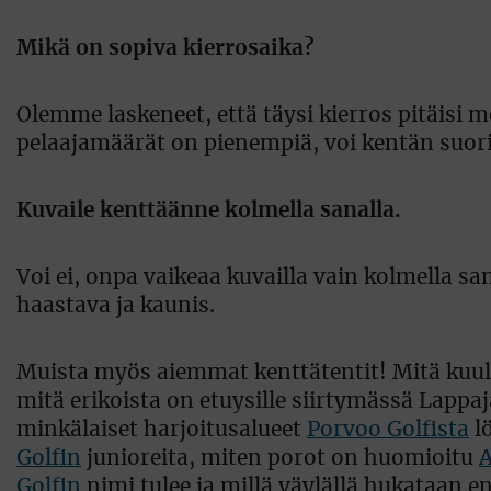
Mikä on sopiva kierrosaika?
Olemme laskeneet, että täysi kierros pitäisi m
pelaajamäärät on pienempiä, voi kentän suor
Kuvaile kenttäänne kolmella sanalla.
Voi ei, onpa vaikeaa kuvailla vain kolmella s
haastava ja kaunis.
Muista myös aiemmat kenttätentit! Mitä kuul
mitä erikoista on etuysille siirtymässä Lappajä
minkälaiset harjoitusalueet
Porvoo Golfista
lö
Golfin
junioreita, miten porot on huomioitu
A
Golfin
nimi tulee ja millä väylällä hukataan e