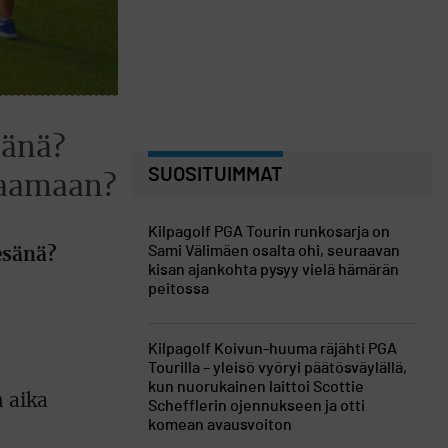
sänä?
SUOSITUIMMAT
elaamaan?
Kilpagolf
PGA Tourin runkosarja on
Sami Välimäen osalta ohi, seuraavan
esänä?
kisan ajankohta pysyy vielä hämärän
peitossa
Kilpagolf
Koivun-huuma räjähti PGA
Tourilla – yleisö vyöryi päätösväylällä,
kun nuorukainen laittoi Scottie
n aika
Schefflerin ojennukseen ja otti
komean avausvoiton