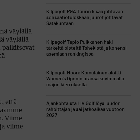
Kilpagolf
PGA Tourin kisaa johtavan
sensaatiotulokkaan juuret johtavat
Satakuntaan
nä väylällä
ä väylällä
Kilpagolf
Tapio Pulkkanen haki
 palkitsevat
tärkeitä pisteitä Tshekistä ja kohensi
asemiaan rankingissa
tä
Kilpagolf
Noora Komulainen aloitti
Women’s Openin uransa kovimmalla
major-kierroksella
, että
Ajankohtaista
LIV Golf löysi uuden
rahoittajan ja sai jatkoaikaa vuoteen
t saamme
2027
n. Viime
ja viime