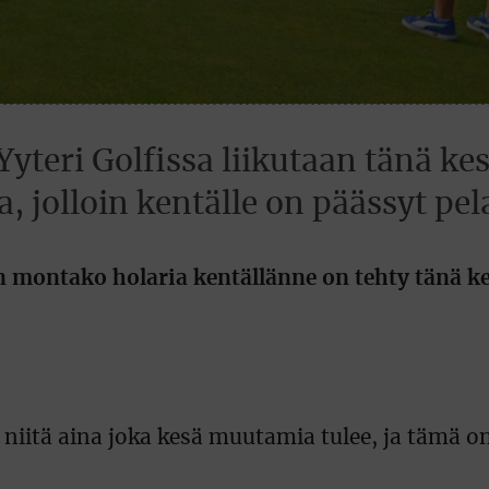
yteri Golfissa liikutaan tänä ke
a, jolloin kentälle on päässyt p
n montako holaria kentällänne on tehty tänä k
 niitä aina joka kesä muutamia tulee, ja tämä o