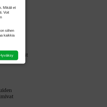
. Mikäli et
i. Voit
inoastaan
on
 on siihen
aa kaikkia
 pelata,
äylät pysyvät
Hyväksy
luiden
oimivat