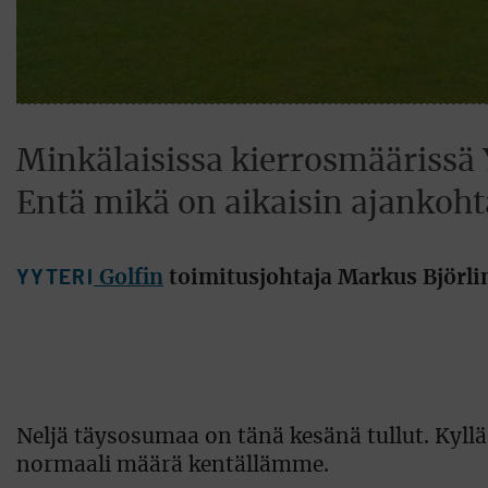
Minkälaisissa kierrosmäärissä Y
Entä mikä on aikaisin ajankoht
YYTERI
Golfin
toimitusjohtaja Markus Björli
Neljä täysosumaa on tänä kesänä tullut. Kyllä
normaali määrä kentällämme.