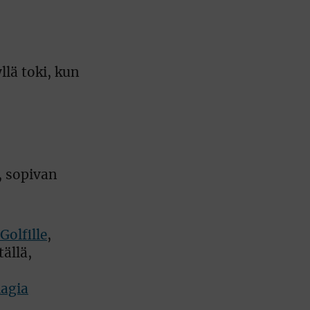
llä toki, kun
, sopivan
Golfille
,
ällä,
lagia