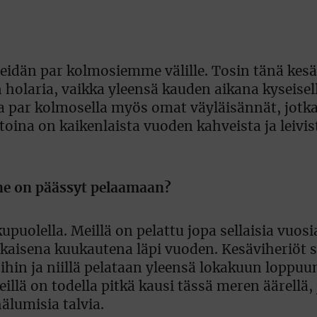
meidän par kolmosiemme välille. Tosin tänä kesä
holaria, vaikka yleensä kauden aikana kyseisell
la par kolmosella myös omat väyläisännät, jotka
toina on kaikenlaista vuoden kahveista ja leivis
nne on päässyt pelaamaan?
olella. Meillä on pelattu jopa sellaisia vuosia
jokaisena kuukautena läpi vuoden. Kesäviheriö
hin ja niillä pelataan yleensä lokakuun loppuu
llä on todella pitkä kausi tässä meren äärellä, 
älumisia talvia.