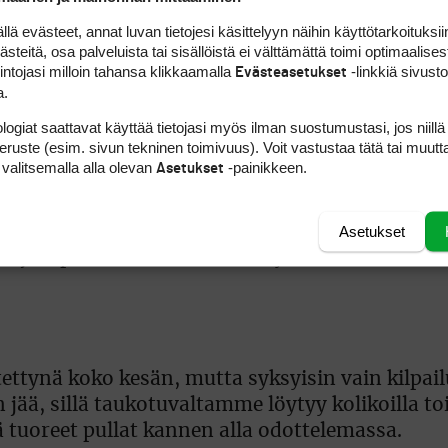
 evästeet, annat luvan tietojesi käsittelyyn näihin käyttötarkoituksiin
teitä, osa palveluista tai sisällöistä ei välttämättä toimi optimaalisest
tasoitusraja, joka on 108. Tasoitushan laskee a
intojasi milloin tahansa klikkaamalla
-linkkiä sivust
Evästeasetukset
ajat tervetulleiksi.
a.
logiat saattavat käyttää tietojasi myös ilman suostumustasi, jos niillä
läkö golfkautta on jäljellä?
peruste (esim. sivun tekninen toimivuus). Voit vastustaa tätä tai muutt
 valitsemalla alla olevan
-painikkeen.
Asetukset
n kohdallamme syksy on erityisen otollista aikaa
ateet eivät paljoa meitä hetkauta. Kenttä ja v
Asetukset
ohja läpäisee veden erittäin hyvin.
tettynä koko kesän, mutta syksyisin vain kilpai
n jää, sillä taukotuvaltamme löytyy kolikoilla t
ä tuoreet pullat kannen alla odottelemassa.