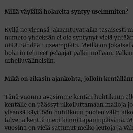
Millä väylällä holareita syntyy useimmiten?
Kyllä ne yleensä jakaantuvat aika tasaisesti 
numero yhdeksän ei ole syntynyt vielä yhtään 
niitä nähdään useampikin. Meillä on jokaisel
holarin tehneet pelaajat palkinnollaan. Palkin
urheiluvälineisiin.
Mikä on aikasin ajankohta, jolloin kentällä
Tänä vuonna avasimme kentän huhtikuun alkupu
kentälle on päässyt ulkoiluttamaan mailoja 
yleensä käyttöön huhtikuun puolen välin aikoi
talvena kenttä meni kiinni tapaninpäivänä. Mei
vuosina on vielä sattunut melko leutoja ja väh