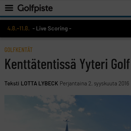
4.8.–11.8.
- Live Scoring -
GOLFKENTÄT
Kenttätentissä Yyteri Golf
Teksti
LOTTA LYBECK
Perjantaina 2. syyskuuta 2016