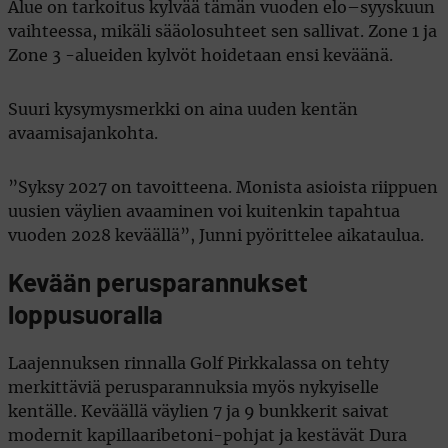
Alue on tarkoitus kylvää tämän vuoden elo–syyskuun
vaihteessa, mikäli sääolosuhteet sen sallivat. Zone 1 ja
Zone 3 -alueiden kylvöt hoidetaan ensi keväänä.
Suuri kysymysmerkki on aina uuden kentän
avaamisajankohta.
”Syksy 2027 on tavoitteena. Monista asioista riippuen
uusien väylien avaaminen voi kuitenkin tapahtua
vuoden 2028 keväällä”, Junni pyörittelee aikataulua.
Kevään perusparannukset
loppusuoralla
Laajennuksen rinnalla Golf Pirkkalassa on tehty
merkittäviä perusparannuksia myös nykyiselle
kentälle. Keväällä väylien 7 ja 9 bunkkerit saivat
modernit kapillaaribetoni-pohjat ja kestävät Dura