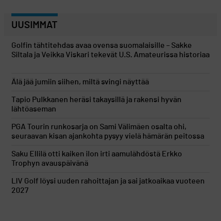
UUSIMMAT
Golfin tähtitehdas avaa ovensa suomalaisille – Sakke
Siltala ja Veikka Viskari tekevät U.S. Amateurissa historiaa
Älä jää jumiin siihen, miltä svingi näyttää
Tapio Pulkkanen heräsi takaysillä ja rakensi hyvän
lähtöaseman
PGA Tourin runkosarja on Sami Välimäen osalta ohi,
seuraavan kisan ajankohta pysyy vielä hämärän peitossa
Saku Ellilä otti kaiken ilon irti aamulähdöstä Erkko
Trophyn avauspäivänä
LIV Golf löysi uuden rahoittajan ja sai jatkoaikaa vuoteen
2027