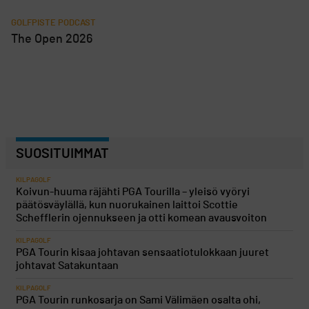
GOLFPISTE PODCAST
The Open 2026
SUOSITUIMMAT
KILPAGOLF
Koivun-huuma räjähti PGA Tourilla – yleisö vyöryi
päätösväylällä, kun nuorukainen laittoi Scottie
Schefflerin ojennukseen ja otti komean avausvoiton
KILPAGOLF
PGA Tourin kisaa johtavan sensaatiotulokkaan juuret
johtavat Satakuntaan
KILPAGOLF
PGA Tourin runkosarja on Sami Välimäen osalta ohi,