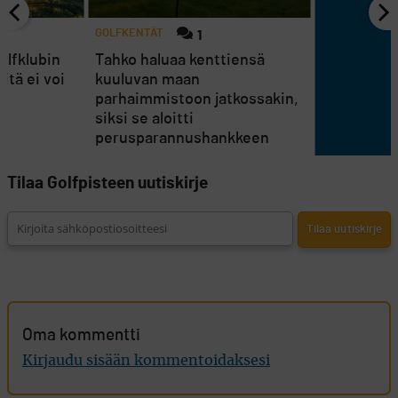
GOLFKENTÄT
1
olfklubin
Tahko haluaa kenttiensä
itä ei voi
kuuluvan maan
parhaimmistoon jatkossakin,
siksi se aloitti
perusparannushankkeen
Tilaa Golfpisteen uutiskirje
Oma kommentti
Kirjaudu sisään kommentoidaksesi