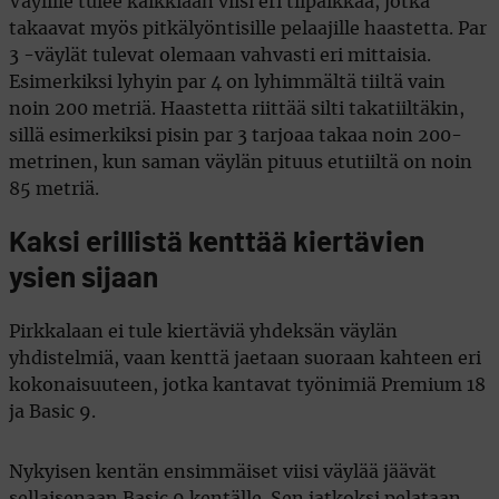
Väylille tulee kaikkiaan viisi eri tiipaikkaa, jotka
takaavat myös pitkälyöntisille pelaajille haastetta. Par
3 -väylät tulevat olemaan vahvasti eri mittaisia.
Esimerkiksi lyhyin par 4 on lyhimmältä tiiltä vain
noin 200 metriä. Haastetta riittää silti takatiiltäkin,
sillä esimerkiksi pisin par 3 tarjoaa takaa noin 200-
metrinen, kun saman väylän pituus etutiiltä on noin
85 metriä.
Kaksi erillistä kenttää kiertävien
ysien sijaan
Pirkkalaan ei tule kiertäviä yhdeksän väylän
yhdistelmiä, vaan kenttä jaetaan suoraan kahteen eri
kokonaisuuteen, jotka kantavat työnimiä Premium 18
ja Basic 9.
Nykyisen kentän ensimmäiset viisi väylää jäävät