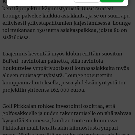
Klubitalon infraa on ehditty laajentaa jo ennen
kenttäprojektin käynnistymistä. Uusi Taratest
Lounge palvelee kaikkia asiakkaita, ja se on suuri apu
erityisesti yritystapahtumien järjestämisessä. Lounge
toi mukanaan 130 uutta asiakaspaikkaa, joista 80 on
sisätiloissa.
Laajennus keventää myös klubin erittäin suositun
Buﬀeri-ravintolan painetta, sillä ravintola
houkuttelee ympärivuotisesti lounasasiakkaita myös
alueen muista yrityksistä. Lounge toteutettiin
kumppanirahoituksella, jossa yhdeksän yritystä toi
projektiin yhteensä 164 000 euroa.
Golf Pirkkalan rohkea investointi osoittaa, että
golfosakkeelle ja uuden rakentamiselle on yhä vahvaa
kysyntää Suomessa, kunhan tuote on kunnossa.
Pirkkalan malli herättääkin kiinnostusta ympäri