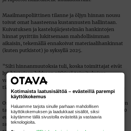
Maailmanpoliittinen tilanne ja öljyn hinnan nousu
toivat omat haasteensa kustannusten hallintaan.
Kuivatuksen ja kastelujärjestelmän hankintojen
hinnat pyrittiin lukitsemaan mahdollisimman
aikaisin, tekemällä ennakoivat materiaalihankinnat
(kuten putkistot) jo syksyllä 2025.
”Silti hinnanmuutoksia tuli, koska toimittajat eivät
lyö hintojaan lukkoon pitkissä toimituksissa,
varsinkaan golfkenttien kertaluontoistyyppisille
tilauksille”, Junni kertoo.
Kotimaista laatusisältöä – evästeillä parempi
käyttökokemus
Osakkaat ovat kuitenkin seisoneet vahvasti hankkeen
Haluamme tarjota sinulle parhaan mahdollisen
takana. Suunnitteluvaiheessa osakkailta kerättiin 100
käyttökokemuksen ja laadukkaat sisällöt, siksi
käytämme tällä sivustolla evästeitä ja vastaavia
euroa, ja parhaillaan käynnissä olevassa
teknologioita.
rakennusvaiheessa on laskutettu 1200 euron