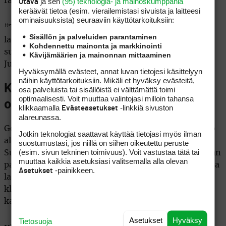
ja sen
(95) teknologia- ja mainoskumppania
rahoitusvastike osaketta kohden.
Otava
keräävät tietoa (esim. vierailemis­tasi sivuista ja laitteesi
ominaisuuk­sista) seuraaviin käyttötarkoituksiin:
”Totta kai osakkeenomistajat ovat olleet mielissään
Sisällön ja palveluiden parantaminen
laajennuksesta. Varsinkin kun se on suunnattu
Kohdennettu mainonta ja markkinointi
suoraan helpottamaan kentän ruuhkaantumista”,
Kävijämäärien ja mainonnan mittaaminen
Junni sanoo.
Hyväksymällä evästeet, annat luvan tietojesi käsittelyyn
näihin käyttötarkoituksiin. Mikäli et hyväksy evästeitä,
Katse tulevaisuudessa ja
osa palveluista tai sisällöistä ei välttämättä toimi
optimaalisesti. Voit muuttaa valintojasi milloin tahansa
oheispalveluissa
klikkaamalla
-linkkiä sivuston
Evästeasetukset
alareunassa.
Golf Pirkkalassa ei kehitetä pelkkiä väyliä, vaan koko
Jotkin teknologiat saattavat käyttää tietojasi myös ilman
alueesta on luotu kattava Master plan.
suostumustasi, jos niillä on siihen oikeutettu peruste
(esim. sivun tekninen toimivuus). Voit vastustaa tätä tai
Suunnitelmassa on otettu huomioon, mihin suuntaan
muuttaa kaikkia asetuksiasi valitsemalla alla olevan
parkkipaikat ja harjoitusalueet voivat tulevaisuudessa
-painikkeen.
Asetukset
laajentua pelaajamäärien kasvaessa. Myös itse
klubirakennuksen mahdolliset laajennustarpeet on
kartoitettu.
Asetukset
Hyväksy
Tietosuoja