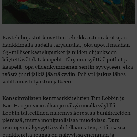
Kastelulinjastot kaivettiin tehokkaasti urakoitsijan
hankkimalla uudella täryauralla, joka upotti maahan
63-milliset kasteluputket ja niiden ohjaukseen
käytettävät datakaapelit. Täryaura syöttää putket ja
kaapelit jopa viidenkymmenen sentin syvyyteen, eikä
työstä juuri jälkiä jää näkyviin. Peli voi jatkua lähes
välittömästi työstön jälkeen.
Kansainvälisten kenttäarkkitehtien Tim Lobbin ja
Kari Haugin visio alkaa jo näkyä uusilla väylillä.
Lobbin taiteellinen näkemys korostuu bunkkereiden
pienissä, mutta monipuolisissa muodoissa. Dura-
reunojen näkyvyyttä vaihdellaan siten, että osassa
bunkkereita reunaa on näkyvissä enemmän ja