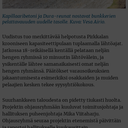
Kapillaaribetoni ja Dura-reunat nostavat bunkkerien
pelattavauuden uudelle tasolle. Kuva: Vesa Airio.
Uudistus tuo merkittävää helpotusta Pirkkalan
krooniseen kapasiteettipulaan tuplaamalla lähtöajat.
Jatkossa 18-reikäisellä kentällä pelataan neljän
hengen ryhmissä 10 minuutin lähtövälein, ja
ysikentälle lähtee samanaikaisesti omat neljän
hengen ryhmänsä. Päätökset varausoikeuksien
jakaantumisesta esimerkiksi osakkaiden ja muiden
pelaajien kesken tekee syysyhtiökokous.
Suurhankkeen taloudesta on pidetty tiukasti huolta.
Projektin ohjausryhmään kuuluvat toimitusjohtaja ja
hallituksen puheenjohtaja Mika Viitaharju.
Ohjausryhmä seuraa projektin etenemistä päivittäin
ja raportoi hallitukselle kuukausittain.