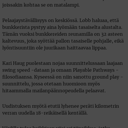
joissakin kohtaa se on matalampi.
Pelaajaystävällisyys on keskiössä. Lobb haluaa, että
bunkkerista pystyy aina lyömään tasaiselta alustalta.
Tämän vuoksi bunkkereiden reunamilla on 32 asteen
kaltevuus, joka syöttää pallon tasaiselle pohjalle, eikä
lyöntisuuntiin ole juurikaan haittaavaa lippaa.
Kari Haug puolestaan nojaa suunnittelussaan laajaan
swing speed -dataan ja omaan Playable Pathways -
filosofiaansa. Kyseessä on niin sanottu ground play -
suunnittelu, jossa otetaan huomioon myös
hitaammalla mailanpäännopeudella pelaavat.
Uudistuksen myötä etutii lyhenee peräti kilometrin
verran uudella 18-reikäisellä kentällä.