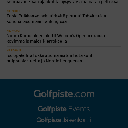
seuraavan kisan ajankohta pysyy vielä hämärän peitossa
KILPAGOLF
Tapio Pulkkanen haki tärkeitä pisteitä Tshekistä ja
kohensi asemiaan rankingissa
KILPAGOLF
Noora Komulainen aloitti Women’s Openin uransa
kovimmalla major-kierroksella
KILPAGOLF
Iso epäkohta tukkii suomalaisten tietä kohti
huippukiertueita jo Nordic Leaguessa