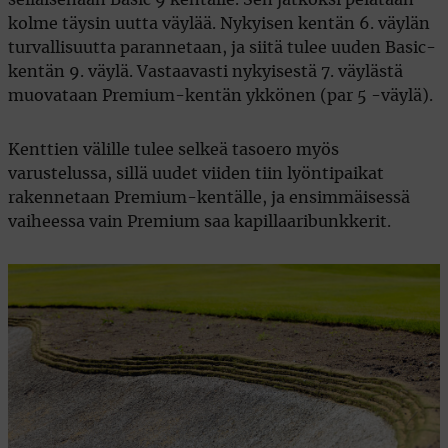
sellaisenaan Basic 9 kentälle. Sen jatkoksi pelataan
kolme täysin uutta väylää. Nykyisen kentän 6. väylän
turvallisuutta parannetaan, ja siitä tulee uuden Basic-
kentän 9. väylä. Vastaavasti nykyisestä 7. väylästä
muovataan Premium-kentän ykkönen (par 5 -väylä).
Kenttien välille tulee selkeä tasoero myös
varustelussa, sillä uudet viiden tiin lyöntipaikat
rakennetaan Premium-kentälle, ja ensimmäisessä
vaiheessa vain Premium saa kapillaaribunkkerit.