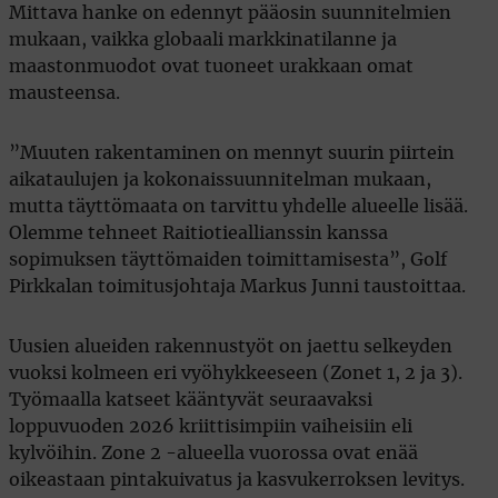
Mittava hanke on edennyt pääosin suunnitelmien
mukaan, vaikka globaali markkinatilanne ja
maastonmuodot ovat tuoneet urakkaan omat
mausteensa.
”Muuten rakentaminen on mennyt suurin piirtein
aikataulujen ja kokonaissuunnitelman mukaan,
mutta täyttömaata on tarvittu yhdelle alueelle lisää.
Olemme tehneet Raitiotieallianssin kanssa
sopimuksen täyttömaiden toimittamisesta”, Golf
Pirkkalan toimitusjohtaja Markus Junni taustoittaa.
Uusien alueiden rakennustyöt on jaettu selkeyden
vuoksi kolmeen eri vyöhykkeeseen (Zonet 1, 2 ja 3).
Työmaalla katseet kääntyvät seuraavaksi
loppuvuoden 2026 kriittisimpiin vaiheisiin eli
kylvöihin. Zone 2 -alueella vuorossa ovat enää
oikeastaan pintakuivatus ja kasvukerroksen levitys.