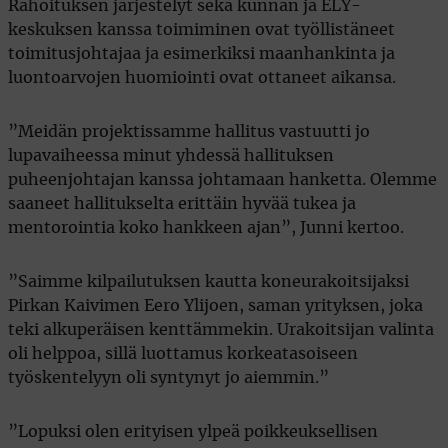
Rahoituksen järjestelyt sekä kunnan ja ELY-
keskuksen kanssa toimiminen ovat työllistäneet
toimitusjohtajaa ja esimerkiksi maanhankinta ja
luontoarvojen huomiointi ovat ottaneet aikansa.
”Meidän projektissamme hallitus vastuutti jo
lupavaiheessa minut yhdessä hallituksen
puheenjohtajan kanssa johtamaan hanketta. Olemme
saaneet hallitukselta erittäin hyvää tukea ja
mentorointia koko hankkeen ajan”, Junni kertoo.
”Saimme kilpailutuksen kautta koneurakoitsijaksi
Pirkan Kaivimen Eero Ylijoen, saman yrityksen, joka
teki alkuperäisen kenttämmekin. Urakoitsijan valinta
oli helppoa, sillä luottamus korkeatasoiseen
työskentelyyn oli syntynyt jo aiemmin.”
”Lopuksi olen erityisen ylpeä poikkeuksellisen