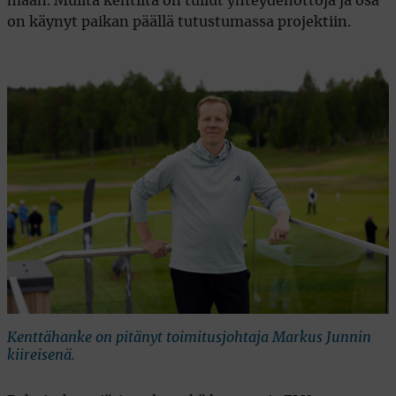
maan. Muilta kentiltä on tullut yhteydenottoja ja osa
on käynyt paikan päällä tutustumassa projektiin.
Kenttähanke on pitänyt toimitusjohtaja Markus Junnin
kiireisenä.