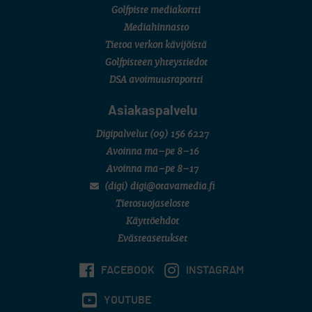
Golfpiste mediakortti
Mediahinnasto
Tietoa verkon kävijöistä
Golfpisteen yhteystiedot
DSA avoimuusraportti
Asiakaspalvelu
Digipalvelut
(09) 156 6227
Avoinna ma–pe 8–16
Avoinna ma–pe 8–17
(digi) digi@otavamedia.fi
Tietosuojaseloste
Käyttöehdot
Evästeasetukset
FACEBOOK
INSTAGRAM
YOUTUBE