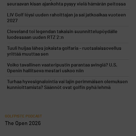
seuraavan kisan ajankohta pysyy vielä hämärän peitossa
LIV Golf löysi uuden rahoittajan ja sai jatkoaikaa vuoteen
2027
Cleveland toi legendan takaisin suunnittelupöydälle
luodessaan uuden RTZ 2:n
Tuuli huijaa lähes jokaista golfaria – ruotsalaissovellus
yrittää muuttaa sen
Voiko tavallinen vaateripustin parantaa svingiä? U.S.
Openin hallitseva mestari uskoo niin
Turhaa hyvesignalointia vai lajin perimmäisen olemuksen
kunnioittamista? Säännöt ovat golfin pyhä lehmä
GOLFPISTE PODCAST
The Open 2026