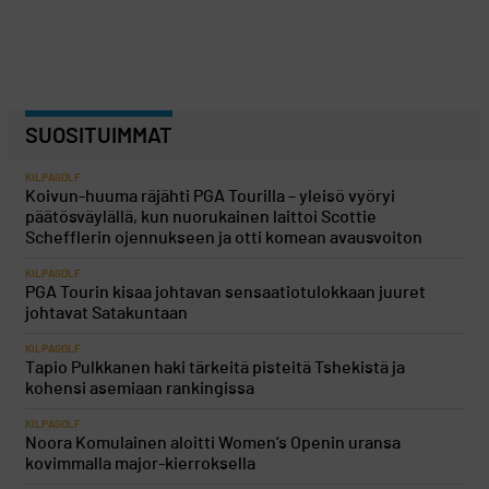
SUOSITUIMMAT
KILPAGOLF
Koivun-huuma räjähti PGA Tourilla – yleisö vyöryi
päätösväylällä, kun nuorukainen laittoi Scottie
Schefflerin ojennukseen ja otti komean avausvoiton
KILPAGOLF
PGA Tourin kisaa johtavan sensaatiotulokkaan juuret
johtavat Satakuntaan
KILPAGOLF
Tapio Pulkkanen haki tärkeitä pisteitä Tshekistä ja
kohensi asemiaan rankingissa
KILPAGOLF
Noora Komulainen aloitti Women’s Openin uransa
kovimmalla major-kierroksella