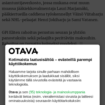
asiantuntijaverkosto, jossa mukana ovat muun
muassa jääkiekkovalmentaja Lauri Marjamäki,
pääkiertueilla caddiena työskennellyt Väinö Viitaharju
sekä NHL-pelaajat Henri Jokiharju ja Sami Vatanen.
GPi Eliten rahoitus perustuu seuran ja yhtiön
panostuksiin sekä pelaajilta perittäviin maksuihin.
Rahoitus on turvattu kolmeksi vuodeksi.
Kotimaista laatusisältöä – evästeillä parempi
käyttökokemus
Haluamme tarjota sinulle parhaan mahdollisen
käyttökokemuksen ja laadukkaat sisällöt, siksi
käytämme tällä sivustolla evästeitä ja vastaavia
teknologioita.
ja sen
(95) teknologia- ja mainoskumppania
Otava
keräävät tietoa (esim. vierailemis­tasi sivuista ja laitteesi
ominaisuuk­sista) seuraaviin käyttötarkoituksiin: