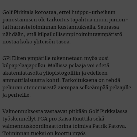
Golf Pirkkala korostaa, ettei huippu-urheiluun
panostamisen ole tarkoitus tapahtua muun juniori-
tai harrastetoiminnan kustannuksella. Seurassa
nähdään, että kilpailullisempi toimintaympäristö
nostaa koko yhteisön tasoa.
GPi Eliten ympärille rakennetaan myös uusi
kilpapelaajapolku. Mallissa pelaaja voi edetä
akatemiatasolta yliopistogolfiin ja edelleen
ammattilaisuutta kohti. Tarkoituksena on tehdä
peliuran etenemisestä aiempaa selkeämpää pelaajille
ja perheille.
Valmennuksesta vastaavat pitkään Golf Pirkkalassa
työskennellyt PGA pro Kaisa Ruuttila sekä
valmennuskoordinaattorina toimiva Patrik Patova.
Toiminnan tueksi on koottu myös