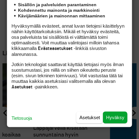
Sisällön ja palveluiden parantaminen
Kohdennettu mainonta ja markkinointi
Kävijämäärien ja mainonnan mittaaminen
Hyväksymällä evästeet, annat luvan tietojesi käsittelyyn
näihin käyttötarkoituksiin. Mikäli et hyväksy evästeitä,
osa palveluista tai sisällöistä ei välttämättä toimi
optimaalisesti. Voit muuttaa valintojasi milloin tahansa
klikkaamalla
-linkkiä sivuston
Evästeasetukset
Lisää aiheesta
alareunassa.
Jotkin teknologiat saattavat käyttää tietojasi myös ilman
suostumustasi, jos niillä on siihen oikeutettu peruste
(esim. sivun tekninen toimivuus). Voit vastustaa tätä tai
muuttaa kaikkia asetuksiasi valitsemalla alla olevan
-painikkeen.
Asetukset
Asetukset
Hyväksy
Tietosuoja
AJANKOHTAISTA
en
Lappajärvellä kisataan
atkoaikaa
sunnuntaina hyvin