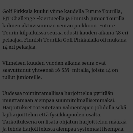
Golf Pirkkala kuului viime kaudella Future Tourilla,
FJT Challenge -kiertueella ja Finnish Junior Tourilla
kolmen aktiivisimman seuran joukkoon. Future
Tourin kilpailuissa seuraa edusti kauden aikana 38 eri
pelaajaa. Finnish Tourilla Golf Pirkkalalla oli mukana
14 eri pelaajaa.
Viimeisen kuuden vuoden aikana seura ovat
saavuttanut yhteensä 16 SM-mitalia, joista 14 on
tullut junioreille.
Uudessa toimintamallissa harjoittelua pyritään
muuttamaan aiempaa suunnitelmallisemmaksi.
Harjoitukset toteutetaan valmentajien johdolla sekä
lajiharjoittelun että fysiikkapuolen osalta.
Tarkoituksena on lisätä ohjatun harjoittelun määrää
ja tehdä harjoittelusta aiempaa systemaattisempaa.