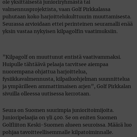
ole yksittäisestä junioriryhmästä tai
valmennusprojektista, vaan Golf Pirkkalassa
puhutaan koko harjoittelukulttuurin muuttamisesta.
Seurassa arvioidaan ettei perinteinen seuramalli enää
yksin vastaa nykyisen kilpagolfin vaatimuksiin.
”Kilpagolf on muuttunut entistä vaativammaksi.
Huipulle tähtäävä pelaaja tarvitsee aiempaa
nuorempana ohjattua harjoittelua,
fysiikkavalmennusta, kilpailuohjelman suunnittelua
ja ympärilleen ammattimaisen arjen”, Golf Pirkkalan
sivuilla olleessa uutisessa kerrotaan.
Seura on Suomen suurimpia junioritoimijoita.
Junioripelaajia on yli 400. Se on eniten Suomen
Golfliiton Keski-Suomen alueen seuroissa. Määrä luo
pohjaa tavoitteellisemmalle kilpatoiminnalle.