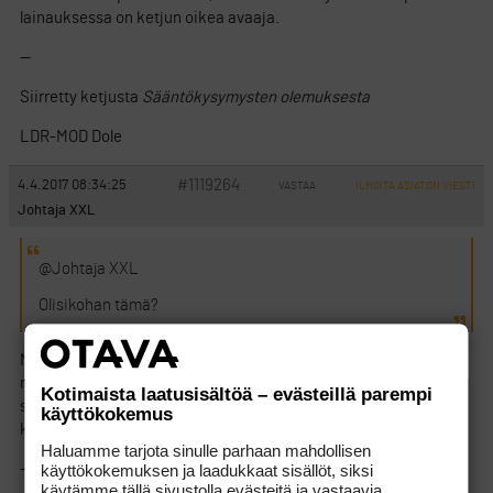
lainauksessa on ketjun oikea avaaja.
—
Siirretty ketjusta
Sääntökysymysten olemuksesta
LDR-MOD Dole
#1119264
4.4.2017 08:34:25
VASTAA
ILMOITA ASIATON VIESTI
Johtaja XXL
@Johtaja XXL
Olisikohan tämä?
No tämähän se! Melko rönsyilevä ketju tämä on, kuten
muistelinkin. Ja oikea vastaus on edelleen kätkettynä tuohon
Kotimaista laatusisältöä – evästeillä parempi
sillisalaattiin. Sen muistin väärin, että KL olisi ottanut caseen
käyttökokemus
kantaa. Odotankin jännityksellä hänen lopullista tuomiotaan.
Haluamme tarjota sinulle parhaan mahdollisen
käyttökokemuksen ja laadukkaat sisällöt, siksi
—
käytämme tällä sivustolla evästeitä ja vastaavia