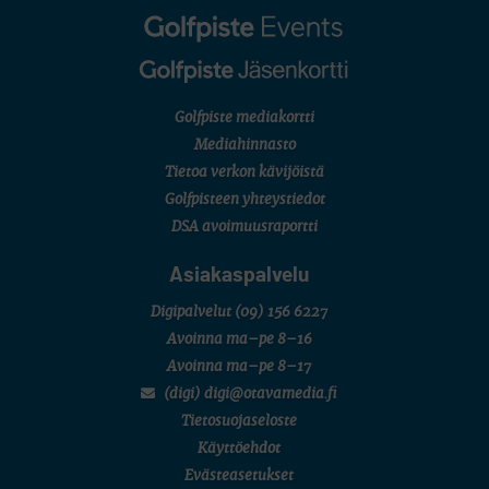
Golfpiste mediakortti
Mediahinnasto
Tietoa verkon kävijöistä
Golfpisteen yhteystiedot
DSA avoimuusraportti
Asiakaspalvelu
Digipalvelut
(09) 156 6227
Avoinna ma–pe 8–16
Avoinna ma–pe 8–17
(digi) digi@otavamedia.fi
Tietosuojaseloste
Käyttöehdot
Evästeasetukset