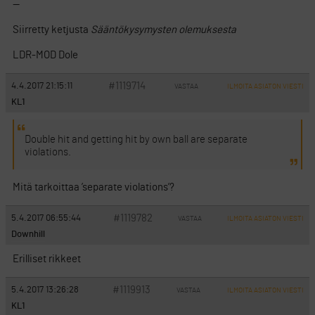
—
Siirretty ketjusta
Sääntökysymysten olemuksesta
LDR-MOD Dole
#1119714
4.4.2017 21:15:11
VASTAA
ILMOITA ASIATON VIESTI
KL1
Double hit and getting hit by own ball are separate
violations.
Mitä tarkoittaa ’separate violations’?
#1119782
5.4.2017 06:55:44
VASTAA
ILMOITA ASIATON VIESTI
Downhill
Erilliset rikkeet
#1119913
5.4.2017 13:26:28
VASTAA
ILMOITA ASIATON VIESTI
KL1