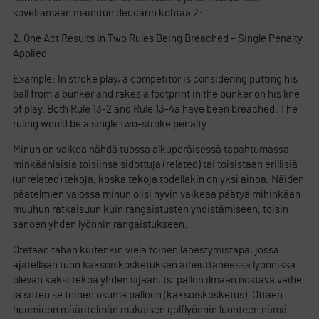
soveltamaan mainitun deccarin kohtaa 2:
2. One Act Results in Two Rules Being Breached – Single Penalty
Applied
Example: In stroke play, a competitor is considering putting his
ball from a bunker and rakes a footprint in the bunker on his line
of play. Both Rule 13-2 and Rule 13-4a have been breached. The
ruling would be a single two-stroke penalty.
Minun on vaikea nähdä tuossa alkuperäisessä tapahtumassa
minkäänlaisia toisiinsa sidottuja (related) tai toisistaan erillisiä
(unrelated) tekoja, koska tekoja todellakin on yksi ainoa. Näiden
päätelmien valossa minun olisi hyvin vaikeaa päätyä mihinkään
muuhun ratkaisuun kuin rangaistusten yhdistämiseen, toisin
sanoen yhden lyönnin rangaistukseen.
Otetaan tähän kuitenkin vielä toinen lähestymistapa, jossa
ajatellaan tuon kaksoiskosketuksen aiheuttaneessa lyönnissä
olevan kaksi tekoa yhden sijaan, ts. pallon ilmaan nostava vaihe
ja sitten se toinen osuma palloon (kaksoiskosketus). Ottaen
huomioon määritelmän mukaisen golflyönnin luonteen nämä