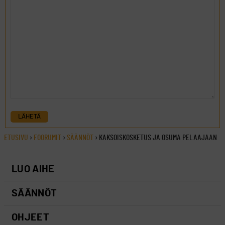
LÄHETÄ
ETUSIVU
›
FOORUMIT
›
SÄÄNNÖT
›
KAKSOISKOSKETUS JA OSUMA PELAAJAAN
LUO AIHE
SÄÄNNÖT
OHJEET