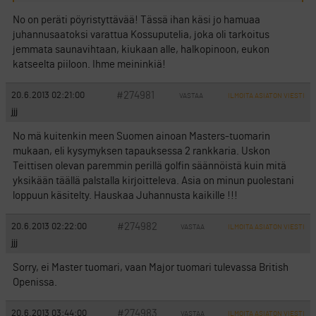
No on peräti pöyristyttävää! Tässä ihan käsi jo hamuaa
juhannusaatoksi varattua Kossuputelia, joka oli tarkoitus
jemmata saunavihtaan, kiukaan alle, halkopinoon, eukon
katseelta piiloon. Ihme meininkiä!
#274981
20.6.2013 02:21:00
VASTAA
ILMOITA ASIATON VIESTI
jjj
No mä kuitenkin meen Suomen ainoan Masters-tuomarin
mukaan, eli kysymyksen tapauksessa 2 rankkaria. Uskon
Teittisen olevan paremmin perillä golfin säännöistä kuin mitä
yksikään täällä palstalla kirjoitteleva. Asia on minun puolestani
loppuun käsitelty. Hauskaa Juhannusta kaikille !!!
#274982
20.6.2013 02:22:00
VASTAA
ILMOITA ASIATON VIESTI
jjj
Sorry, ei Master tuomari, vaan Major tuomari tulevassa British
Openissa.
#274983
20.6.2013 03:44:00
VASTAA
ILMOITA ASIATON VIESTI