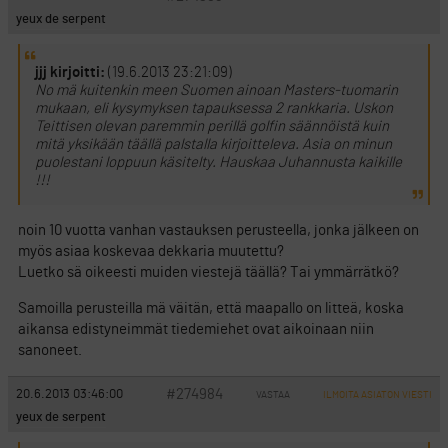
yeux de serpent
jjj kirjoitti:
(19.6.2013 23:21:09)
No mä kuitenkin meen Suomen ainoan Masters-tuomarin
mukaan, eli kysymyksen tapauksessa 2 rankkaria. Uskon
Teittisen olevan paremmin perillä golfin säännöistä kuin
mitä yksikään täällä palstalla kirjoitteleva. Asia on minun
puolestani loppuun käsitelty. Hauskaa Juhannusta kaikille
!!!
noin 10 vuotta vanhan vastauksen perusteella, jonka jälkeen on
myös asiaa koskevaa dekkaria muutettu?
Luetko sä oikeesti muiden viestejä täällä? Tai ymmärrätkö?
Samoilla perusteilla mä väitän, että maapallo on litteä, koska
aikansa edistyneimmät tiedemiehet ovat aikoinaan niin
sanoneet.
#274984
20.6.2013 03:46:00
VASTAA
ILMOITA ASIATON VIESTI
yeux de serpent