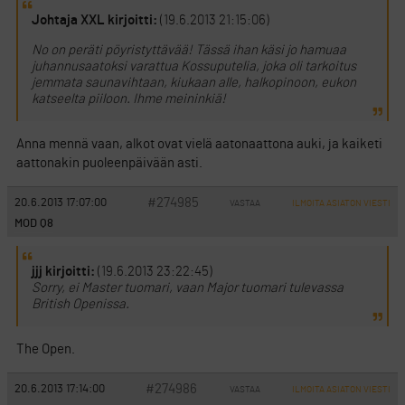
Johtaja XXL kirjoitti:
(19.6.2013 21:15:06)
No on peräti pöyristyttävää! Tässä ihan käsi jo hamuaa
juhannusaatoksi varattua Kossuputelia, joka oli tarkoitus
jemmata saunavihtaan, kiukaan alle, halkopinoon, eukon
katseelta piiloon. Ihme meininkiä!
Anna mennä vaan, alkot ovat vielä aatonaattona auki, ja kaiketi
aattonakin puoleenpäivään asti.
#274985
20.6.2013 17:07:00
VASTAA
ILMOITA ASIATON VIESTI
MOD Q8
jjj kirjoitti:
(19.6.2013 23:22:45)
Sorry, ei Master tuomari, vaan Major tuomari tulevassa
British Openissa.
The Open.
#274986
20.6.2013 17:14:00
VASTAA
ILMOITA ASIATON VIESTI