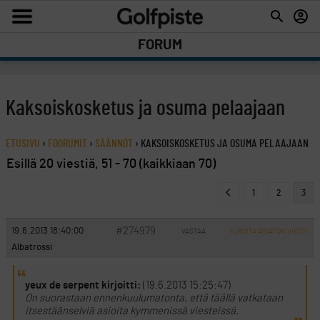
FORUM
Kaksoiskosketus ja osuma pelaajaan
ETUSIVU
›
FOORUMIT
›
SÄÄNNÖT
›
KAKSOISKOSKETUS JA OSUMA PELAAJAAN
Esillä 20 viestiä, 51 - 70 (kaikkiaan 70)
1
2
3
#274979
19.6.2013 18:40:00
VASTAA
ILMOITA ASIATON VIESTI
Albatrossi
yeux de serpent kirjoitti:
(19.6.2013 15:25:47)
On suorastaan ennenkuulumatonta, että täällä vatkataan
itsestäänselviä asioita kymmenissä viesteissä.