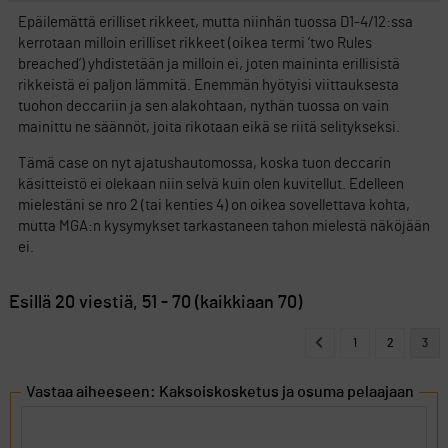
Epäilemättä erilliset rikkeet, mutta niinhän tuossa D1-4/12:ssa
kerrotaan milloin erilliset rikkeet (oikea termi ’two Rules
breached’) yhdistetään ja milloin ei, joten maininta erillisistä
rikkeistä ei paljon lämmitä. Enemmän hyötyisi viittauksesta
tuohon deccariin ja sen alakohtaan, nythän tuossa on vain
mainittu ne säännöt, joita rikotaan eikä se riitä selitykseksi.
Tämä case on nyt ajatushautomossa, koska tuon deccarin
käsitteistö ei olekaan niin selvä kuin olen kuvitellut. Edelleen
mielestäni se nro 2 (tai kenties 4) on oikea sovellettava kohta,
mutta MGA:n kysymykset tarkastaneen tahon mielestä näköjään
ei.
Esillä 20 viestiä, 51 - 70 (kaikkiaan 70)
1
2
3
Vastaa aiheeseen: Kaksoiskosketus ja osuma pelaajaan