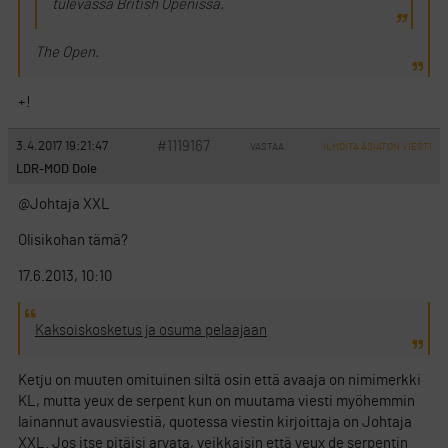
tulevassa British Openissa.
The Open.
+!
#1119167
3.4.2017 19:21:47
VASTAA
ILMOITA ASIATON VIESTI
LDR-MOD Dole
@Johtaja XXL
Olisikohan tämä?
17.6.2013, 10:10
Kaksoiskosketus ja osuma pelaajaan
Ketju on muuten omituinen siltä osin että avaaja on nimimerkki
KL, mutta yeux de serpent kun on muutama viesti myöhemmin
lainannut avausviestiä, quotessa viestin kirjoittaja on Johtaja
XXL. Jos itse pitäisi arvata, veikkaisin että yeux de serpentin