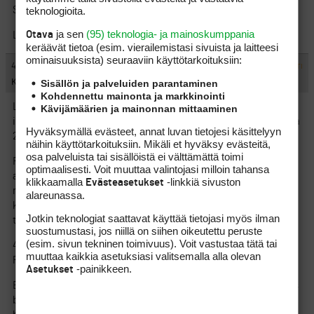
teknologioita.
Siirretty ketjusta
Sääntökysymysten olemuksesta
ja sen
(95) teknologia- ja mainoskumppania
Otava
LDR-MOD Dole
keräävät tietoa (esim. vierailemis­tasi sivuista ja laitteesi
ominaisuuk­sista) seuraaviin käyttötarkoituksiin:
#1119435
4.4.2017 13:16:35
VASTAA
ILMOITA ASIATON VIESTI
Sisällön ja palveluiden parantaminen
KL1
Kohdennettu mainonta ja markkinointi
Luin ketjun tarkkaan ja syvennyin antaumuksella sääntöjen
Kävijämäärien ja mainonnan mittaaminen
ihmeelliseen maailmaan. Yritin myös löytää MGA Quiz’in vuodelta
Hyväksymällä evästeet, annat luvan tietojesi käsittelyyn
2010, mutta arkistot näyttävät loppuvan vuoteen 2012.
näihin käyttötarkoituksiin. Mikäli et hyväksy evästeitä,
osa palveluista tai sisällöistä ei välttämättä toimi
Ratkaisun avainhan löytyy deccarista 1-4/12, kuten
optimaalisesti. Voit muuttaa valintojasi milloin tahansa
alkuperäisessä ketjussakin on todettu. Hankaluudeksi näyttää
klikkaamalla
-linkkiä sivuston
Evästeasetukset
muodostuvan se, onko kyseessä ’single act’, ’unrelated acts’ vai
alareunassa.
kenties ’related acts’. Otetaanpa aluksi ko. deccarin kohta 4
Jotkin teknologiat saattavat käyttää tietojasi myös ilman
tähän näkyville:
suostumustasi, jos niillä on siihen oikeutettu peruste
(esim. sivun tekninen toimivuus). Voit vastustaa tätä tai
4. Related Acts Result in Two Rules Being Breached – Single
muuttaa kaikkia asetuksiasi valitsemalla alla olevan
Penalty Applied
-painikkeen.
Asetukset
Example 1: In stroke play, a competitor is considering putting his
ball from a bunker and rakes several footprints in the bunker on