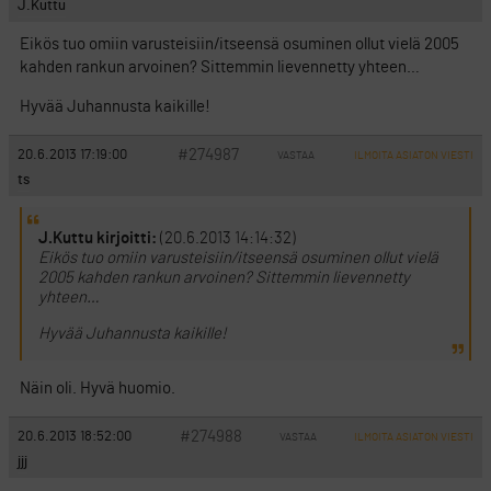
J.Kuttu
Eikös tuo omiin varusteisiin/itseensä osuminen ollut vielä 2005
kahden rankun arvoinen? Sittemmin lievennetty yhteen…
Hyvää Juhannusta kaikille!
#274987
20.6.2013 17:19:00
VASTAA
ILMOITA ASIATON VIESTI
ts
J.Kuttu kirjoitti:
(20.6.2013 14:14:32)
Eikös tuo omiin varusteisiin/itseensä osuminen ollut vielä
2005 kahden rankun arvoinen? Sittemmin lievennetty
yhteen…
Hyvää Juhannusta kaikille!
Näin oli. Hyvä huomio.
#274988
20.6.2013 18:52:00
VASTAA
ILMOITA ASIATON VIESTI
jjj