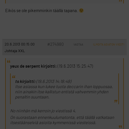
Eikös se ole pikemminkin täällä tapana.
#274980
20.6.2013 00:15:00
VASTAA
ILMOITA ASIATON VIESTI
Johtaja XXL
yeux de serpent kirjoitti:
(19.6.2013 15:25:47)
ts kirjoitti:
(19.6.2013 14:18:48)
Itse asiassa kun lukee tuota deccarin ihan loppuosaa,
niin ainakin itse kallistun entistä vahvemmin yhden
penaltin suuntaan.
No niinhän mä kerroin jo viestissä 4.
On suorastaan ennenkuulumatonta, että täällä vatkataan
itsestäänselviä asioita kymmenissä viesteissä.