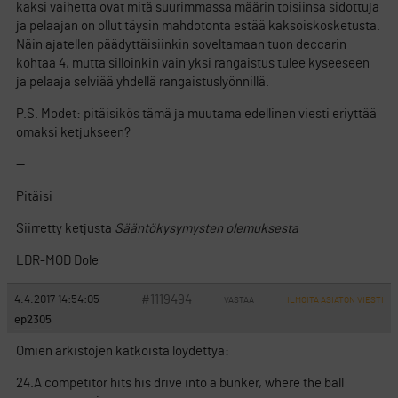
kaksi vaihetta ovat mitä suurimmassa määrin toisiinsa sidottuja
ja pelaajan on ollut täysin mahdotonta estää kaksoiskosketusta.
Näin ajatellen päädyttäisiinkin soveltamaan tuon deccarin
kohtaa 4, mutta silloinkin vain yksi rangaistus tulee kyseeseen
ja pelaaja selviää yhdellä rangaistuslyönnillä.
P.S. Modet: pitäisikös tämä ja muutama edellinen viesti eriyttää
omaksi ketjukseen?
—
Pitäisi
Siirretty ketjusta
Sääntökysymysten olemuksesta
LDR-MOD Dole
#1119494
4.4.2017 14:54:05
VASTAA
ILMOITA ASIATON VIESTI
ep2305
Omien arkistojen kätköistä löydettyä:
24.A competitor hits his drive into a bunker, where the ball