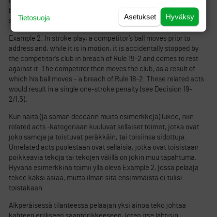
his line of play. Both Rule 13-2 and Rule 13-4a have been
breached multiple times by related acts. The ruling would be a
Asetukset
Hyväksy
Tietosuoja
single two-stroke penalty.
Example 2: In stroke play, a competitor’s ball moves prior to
address and, while it is in motion, it is accidentally stopped by
the competitor’s club in breach of Rule 19-2 and comes to rest
against it. The competitor then moves the club, as a result of
which his ball moves – a breach of Rule 18-2. These related acts
would result in a single one-stroke penalty (see Decision 19-
2/1.5).
Kun näitä (ja saman deccarin muita esimerkkejä) lukee, niin
related acts -kategoriaan kuuluvat sellaiset toimet, jotka ovat
joko samoja ja toistuvat peräkkäin, tai toisiinsa sidottuja.
Unrelated acts puolestaan ovat sellaisia, jotka ovat toisistaan
poikkeavia tekoja tai tekojen välillä on jokin muu tapahtuma.
Hyvänä esimerkkinä toimii yllä oleva Example 2, jossa pelaaja
tekee kaksi asiaa, mutta ilman sitä ensimmäistä ei tulisi
toistakaan.
Alkperäisessä tilanteessa pelaajan yksi ainoa teko johtaa
kahteen erilliseen sääntörikkeeseen, joten itse lähtisin