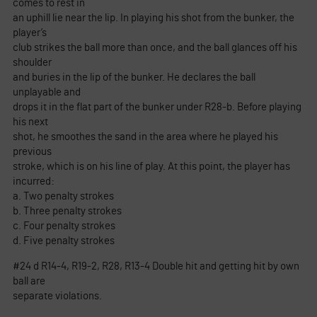
comes to rest in
an uphill lie near the lip. In playing his shot from the bunker, the
player’s
club strikes the ball more than once, and the ball glances off his
shoulder
and buries in the lip of the bunker. He declares the ball
unplayable and
drops it in the flat part of the bunker under R28-b. Before playing
his next
shot, he smoothes the sand in the area where he played his
previous
stroke, which is on his line of play. At this point, the player has
incurred:
a. Two penalty strokes
b. Three penalty strokes
c. Four penalty strokes
d. Five penalty strokes
#24 d R14-4, R19-2, R28, R13-4 Double hit and getting hit by own
ball are
separate violations.