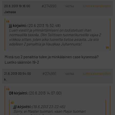
#274990
20.6.2013 19:16:00
VASTAA
ILMOITA ASIATON VIESTI
Jamasa
jjj kirjoitti:
(20.6.2013 15:52:48)
Luen viestit ja ymmärtämiseni on todistetusti ihan
normaalilla tasolla. Olin Teittisen tuomarikurssilla vajaa 2
viikkoa sitten, joten aika tuoretta tietoa asiasta. Ja siis
edelleen 2 penalttia ja Hauskaa Juhannusta!
Mistä tuo 2 penalttia tulee ja minkälainen case kyseessä?
Luetko säännön 19-2
#274991
21.6.2013 00:54:00
VASTAA
ILMOITA ASIATON VIESTI
k.
Q8 kirjoitti:
(20.6.2013 14:07:00)
jjj kirjoitti:
(19.6.2013 23:22:45)
Sorry, ei Master tuomari, vaan Major tuomari