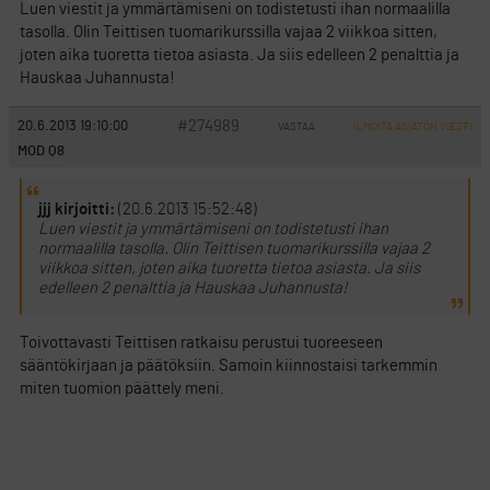
Luen viestit ja ymmärtämiseni on todistetusti ihan normaalilla
tasolla. Olin Teittisen tuomarikurssilla vajaa 2 viikkoa sitten,
joten aika tuoretta tietoa asiasta. Ja siis edelleen 2 penalttia ja
Hauskaa Juhannusta!
#274989
20.6.2013 19:10:00
VASTAA
ILMOITA ASIATON VIESTI
MOD Q8
jjj kirjoitti:
(20.6.2013 15:52:48)
Luen viestit ja ymmärtämiseni on todistetusti ihan
normaalilla tasolla. Olin Teittisen tuomarikurssilla vajaa 2
viikkoa sitten, joten aika tuoretta tietoa asiasta. Ja siis
edelleen 2 penalttia ja Hauskaa Juhannusta!
Toivottavasti Teittisen ratkaisu perustui tuoreeseen
sääntökirjaan ja päätöksiin. Samoin kiinnostaisi tarkemmin
miten tuomion päättely meni.