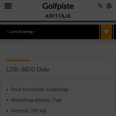
KÄYTTÄJÄ
- Live Scoring -
LDR-MOD Dole
Rooli foorumilla:
Osallistuja
Aloitettuja aiheita:
7 kpl
Viestejä:
230 kpl