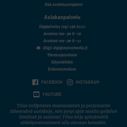
DSA avoimuusraportti
Asiakaspalvelu
Digipalvelut
(09) 156 6227
Avoinna ma–pe 8–16
Avoinna ma–pe 8–17
(digi) digi@otavamedia.fi
Tietosuojaseloste
Käyttöehdot
Evästeasetukset
FACEBOOK
INSTAGRAM
YOUTUBE
Tilaa Golfpisteen maanantaisin ja perjantaisin
lähetettävä uutiskirje, niin pysyt ajan tasalla golfalan
ilmiöistä ja uutisista! Tilaa kirje syöttämällä
sähköpostiosoitteesi alla olevaan kenttään.