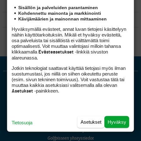
MATKAILU
Sisällön ja palveluiden parantaminen
Kohdennettu mainonta ja markkinointi
Kävijämäärien ja mainonnan mittaaminen
KILPAGOLF & HARJOITTELU
Hyväksymällä evästeet, annat luvan tietojesi käsittelyyn
SÄÄNNÖT
näihin käyttötarkoituksiin. Mikäli et hyväksy evästeitä,
osa palveluista tai sisällöistä ei välttämättä toimi
optimaalisesti. Voit muuttaa valintojasi milloin tahansa
klikkaamalla
-linkkiä sivuston
Evästeasetukset
alareunassa.
Jotkin teknologiat saattavat käyttää tietojasi myös ilman
suostumustasi, jos niillä on siihen oikeutettu peruste
(esim. sivun tekninen toimivuus). Voit vastustaa tätä tai
muuttaa kaikkia asetuksiasi valitsemalla alla olevan
-painikkeen.
Asetukset
Golfpiste mediakortti
Asetukset
Hyväksy
Tietosuoja
Mediahinnasto
Tietoa verkon kävijöistä
Golfpisteen yhteystiedot