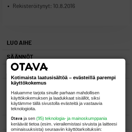
Rekisteröitynyt:
10.8.2016
LUO AIHE
SÄÄNNÖT
OHJEET
Kotimaista laatusisältöä – evästeillä parempi
käyttökokemus
UUSIMMAT VIESTIKETJUT
Haluamme tarjota sinulle parhaan mahdollisen
käyttökokemuksen ja laadukkaat sisällöt, siksi
käytämme tällä sivustolla evästeitä ja vastaavia
YLEISTÄ
teknologioita.
ja sen
(95) teknologia- ja mainoskumppania
Otava
VÄLINEET
keräävät tietoa (esim. vierailemis­tasi sivuista ja laitteesi
ominaisuuk­sista) seuraaviin käyttötarkoituksiin: