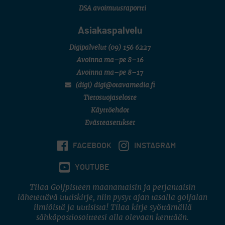
DSA avoimuusraportti
Asiakaspalvelu
Digipalvelut
(09) 156 6227
Avoinna ma–pe 8–16
Avoinna ma–pe 8–17
(digi) digi@otavamedia.fi
Tietosuojaseloste
Käyttöehdot
Evästeasetukset
FACEBOOK
INSTAGRAM
YOUTUBE
Tilaa Golfpisteen maanantaisin ja perjantaisin
lähetettävä uutiskirje, niin pysyt ajan tasalla golfalan
ilmiöistä ja uutisista! Tilaa kirje syöttämällä
sähköpostiosoitteesi alla olevaan kenttään.