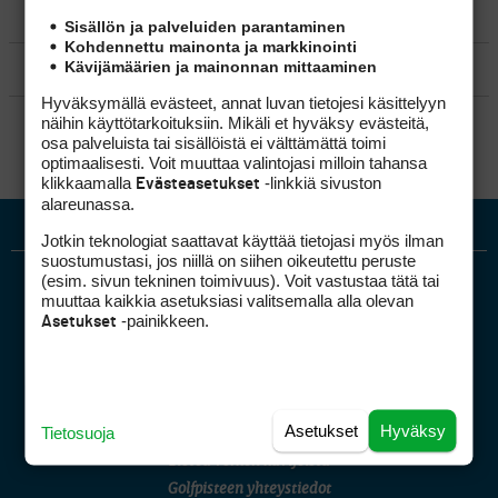
MATKAILU
Sisällön ja palveluiden parantaminen
Kohdennettu mainonta ja markkinointi
Kävijämäärien ja mainonnan mittaaminen
KILPAGOLF & HARJOITTELU
Hyväksymällä evästeet, annat luvan tietojesi käsittelyyn
SÄÄNNÖT
näihin käyttötarkoituksiin. Mikäli et hyväksy evästeitä,
osa palveluista tai sisällöistä ei välttämättä toimi
optimaalisesti. Voit muuttaa valintojasi milloin tahansa
klikkaamalla
-linkkiä sivuston
Evästeasetukset
alareunassa.
Jotkin teknologiat saattavat käyttää tietojasi myös ilman
suostumustasi, jos niillä on siihen oikeutettu peruste
(esim. sivun tekninen toimivuus). Voit vastustaa tätä tai
muuttaa kaikkia asetuksiasi valitsemalla alla olevan
-painikkeen.
Asetukset
Golfpiste mediakortti
Asetukset
Hyväksy
Tietosuoja
Mediahinnasto
Tietoa verkon kävijöistä
Golfpisteen yhteystiedot