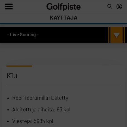
KÄYTTÄJÄ
- Live Scoring -
KL1
Rooli foorumilla:
Estetty
Aloitettuja aiheita:
63 kpl
Viestejä:
5695 kpl