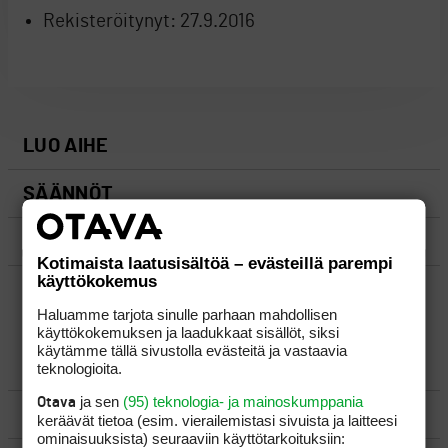
Rekisteröitynyt:
27.9.2016
LUO AIHE
SÄÄNNÖT
OHJEET
Kotimaista laatusisältöä – evästeillä parempi
käyttökokemus
UUSIMMAT VIESTIKETJUT
Haluamme tarjota sinulle parhaan mahdollisen
käyttökokemuksen ja laadukkaat sisällöt, siksi
käytämme tällä sivustolla evästeitä ja vastaavia
YLEISTÄ
teknologioita.
ja sen
(95) teknologia- ja mainoskumppania
Otava
VÄLINEET
keräävät tietoa (esim. vierailemis­tasi sivuista ja laitteesi
ominaisuuk­sista) seuraaviin käyttötarkoituksiin: