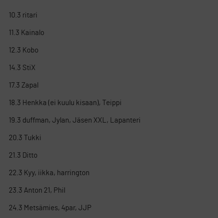
10.3 ritari
11.3 Kainalo
12.3 Kobo
14.3 StiX
17.3 Zapal
18.3 Henkka (ei kuulu kisaan), Teippi
19.3 duffman, Jylan, Jäsen XXL, Lapanteri
20.3 Tukki
21.3 Ditto
22.3 Kyy, iikka, harrington
23.3 Anton 21, Phil
24.3 Metsämies, 4par, JJP