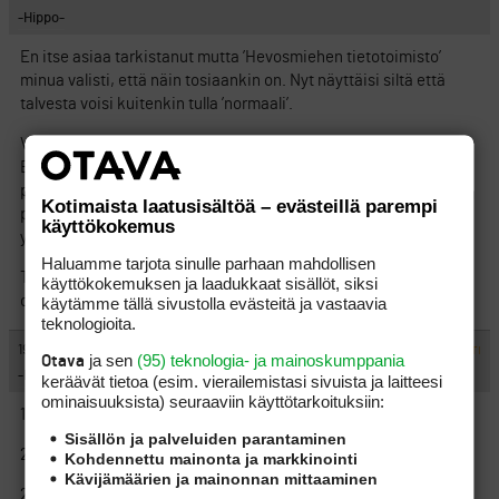
-Hippo-
En itse asiaa tarkistanut mutta ’Hevosmiehen tietotoimisto’
minua valisti, että näin tosiaankin on. Nyt näyttäisi siltä että
talvesta voisi kuitenkin tulla ’normaali’.
Viime talvena, kun olimme Paksupekan ja Antin kanssa
Ellivuoressa Tammikuun viimeinen viikonloppu, niin sinä
päivänä satoi 25 cm lunta paljaalle maalle ja vuorokauden
Kotimaista laatusisältöä – evästeillä parempi
päästä koiraa ulkoiluttaessa mittasin rullamitalla Talin
käyttökokemus
ykkösväylän greenin edestä 44 cm lunta.
Haluamme tarjota sinulle parhaan mahdollisen
Tällähetkellä väittäisin, että Tammi- ja Helmikuuta veikanneet
käyttökokemuksen ja laadukkaat sisällöt, siksi
ovat väärässä. Tiedähäntä…
käytämme tällä sivustolla evästeitä ja vastaavia
teknologioita.
#363091
19.1.2005 23:41:00
VASTAA
ILMOITA ASIATON VIESTI
ja sen
(95) teknologia- ja mainoskumppania
Otava
-Hippo-
keräävät tietoa (esim. vierailemis­tasi sivuista ja laitteesi
ominaisuuk­sista) seuraaviin käyttötarkoituksiin:
11.1 Bob
Sisällön ja palveluiden parantaminen
25.1 Turzi
Kohdennettu mainonta ja markkinointi
Kävijämäärien ja mainonnan mittaaminen
29.1 harrastus