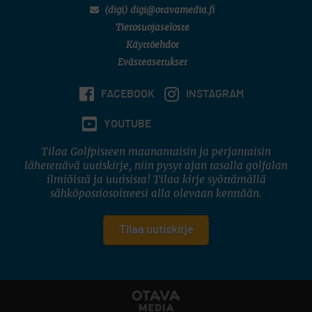
(digi) digi@otavamedia.fi
Tietosuojaseloste
Käyttöehdot
Evästeasetukset
FACEBOOK
INSTAGRAM
YOUTUBE
Tilaa Golfpisteen maanantaisin ja perjantaisin
lähetettävä uutiskirje, niin pysyt ajan tasalla golfalan
ilmiöistä ja uutisista! Tilaa kirje syöttämällä
sähköpostiosoitteesi alla olevaan kenttään.
Tilaa uutiskirje