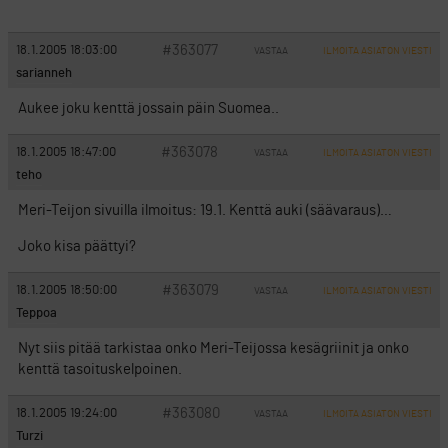
#363077
18.1.2005 18:03:00
VASTAA
ILMOITA ASIATON VIESTI
sarianneh
Aukee joku kenttä jossain päin Suomea..
#363078
18.1.2005 18:47:00
VASTAA
ILMOITA ASIATON VIESTI
teho
Meri-Teijon sivuilla ilmoitus: 19.1. Kenttä auki (säävaraus)…
Joko kisa päättyi?
#363079
18.1.2005 18:50:00
VASTAA
ILMOITA ASIATON VIESTI
Teppoa
Nyt siis pitää tarkistaa onko Meri-Teijossa kesägriinit ja onko
kenttä tasoituskelpoinen.
#363080
18.1.2005 19:24:00
VASTAA
ILMOITA ASIATON VIESTI
Turzi