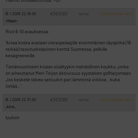
Malmin simulaattorissa :=D?
#363085
18.1.2005 22:18:00
VASTAA
ILMOITA ASIATON VIESTI
-Hippo-
Rivit 6-10 avauksessa:
’Arvaa koska avataan vieraspelaajille ensimmäinen täyspitkä (18
reikää) tasoituskelpoinen kenttä Suomessa, pelkille
kesägreeneille.
Tämänvuotiseen kisaan sisältyykin mahdollinen koukku, jonka
on aiheuttanut Meri-Teijon aktiivisuus syystalven golftarjontaan.
Jos keskelle talvea sattuukin pari lämmintä viikkoa…kuka
tietää…’
#363086
18.1.2005 22:31:00
VASTAA
ILMOITA ASIATON VIESTI
_kirsi_
luulisin