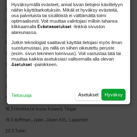
Hyväksymällä evästeet, annat luvan tietojesi käsittelyyn
näihin käyttötarkoituksiin. Mikäli et hyväksy evästeitä,
11.2 Juniori Tiksu
osa palveluista tai sisällöistä ei välttämättä toimi
optimaalisesti. Voit muuttaa valintojasi milloin tahansa
24.2 Antti Barck
klikkaamalla
-linkkiä sivuston
Evästeasetukset
alareunassa.
4.3 Kettu_
Jotkin teknologiat saattavat käyttää tietojasi myös ilman
5.3 J.J., The ONE
suostumustasi, jos niillä on siihen oikeutettu peruste
(esim. sivun tekninen toimivuus). Voit vastustaa tätä tai
10.3 ritari
muuttaa kaikkia asetuksiasi valitsemalla alla olevan
-painikkeen.
Asetukset
11.3 Kainalo
12.3 Kobo
14.3 StiX
Asetukset
Hyväksy
Tietosuoja
17.3 Zapal
18.3 Henkka (ei kuulu kisaan), Teippi
19.3 duffman, Jylan, Jäsen XXL, Lapanteri
20.3 Tukki