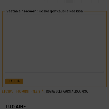
Vastaa aiheeseen: Koska golfkausi alkaa kisa
LÄHETÄ
ETUSIVU
›
FOORUMIT
›
YLEISTÄ
›
KOSKA GOLFKAUSI ALKAA KISA
LUO AIHE