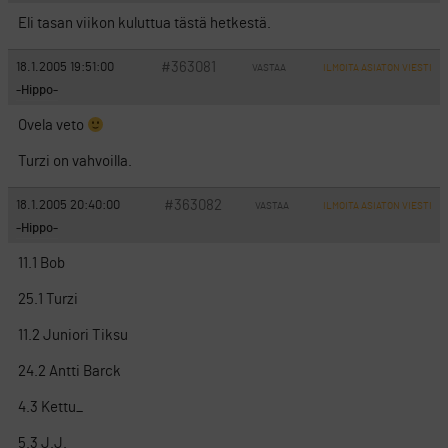
Eli tasan viikon kuluttua tästä hetkestä.
#363081
18.1.2005 19:51:00
VASTAA
ILMOITA ASIATON VIESTI
-Hippo-
Ovela veto
Turzi on vahvoilla.
#363082
18.1.2005 20:40:00
VASTAA
ILMOITA ASIATON VIESTI
-Hippo-
11.1 Bob
25.1 Turzi
11.2 Juniori Tiksu
24.2 Antti Barck
4.3 Kettu_
5.3 J.J.