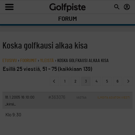
FORUM
Koska golfkausi alkaa kisa
ETUSIVU
›
FOORUMIT
›
YLEISTÄ
›
KOSKA GOLFKAUSI ALKAA KISA
Esillä 25 viestiä, 51 - 75 (kaikkiaan 139)
1
2
3
4
5
6
#363076
18.1.2005 16:10:00
VASTAA
ILMOITA ASIATON VIESTI
_kirsi_
Klo 9:30