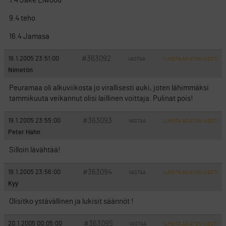
7.4 Jake Elwood
9.4 teho
16.4 Jamasa
#363092
19.1.2005 23:51:00
VASTAA
ILMOITA ASIATON VIESTI
Nimetön
Peuramaa oli alkuviikosta jo virallisesti auki, joten lähimmäksi
tammikuuta veikannut olisi laillinen voittaja. Pulinat pois!
#363093
19.1.2005 23:55:00
VASTAA
ILMOITA ASIATON VIESTI
Peter Hahn
Silloin lävähtää!
#363094
19.1.2005 23:56:00
VASTAA
ILMOITA ASIATON VIESTI
Kyy
Olisitko ystävällinen ja lukisit säännöt !
#363095
20.1.2005 00:05:00
VASTAA
ILMOITA ASIATON VIESTI