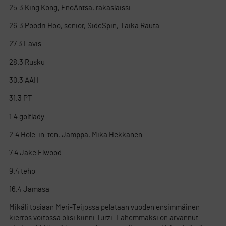
25.3 King Kong, EnoAntsa, räkäslaissi
26.3 Poodri Hoo, senior, SideSpin, Taika Rauta
27.3 Lavis
28.3 Rusku
30.3 AAH
31.3 PT
1.4 golflady
2.4 Hole-in-ten, Jamppa, Mika Hekkanen
7.4 Jake Elwood
9.4 teho
16.4 Jamasa
Mikäli tosiaan Meri-Teijossa pelataan vuoden ensimmäinen
kierros voitossa olisi kiinni Turzi. Lähemmäksi on arvannut