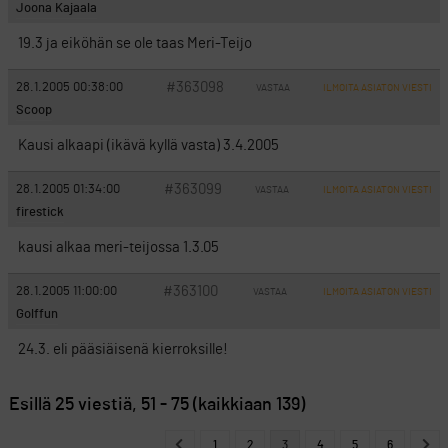
Joona Kajaala
19.3 ja eiköhän se ole taas Meri-Teijo
#363098
28.1.2005 00:38:00
VASTAA
ILMOITA ASIATON VIESTI
Scoop
Kausi alkaapi (ikävä kyllä vasta) 3.4.2005
#363099
28.1.2005 01:34:00
VASTAA
ILMOITA ASIATON VIESTI
firestick
kausi alkaa meri-teijossa 1.3.05
#363100
28.1.2005 11:00:00
VASTAA
ILMOITA ASIATON VIESTI
Golffun
24.3. eli pääsiäisenä kierroksille!
Esillä 25 viestiä, 51 - 75 (kaikkiaan 139)
1
2
3
4
5
6