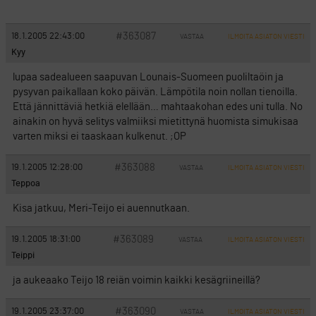
#363087
18.1.2005 22:43:00
VASTAA
ILMOITA ASIATON VIESTI
Kyy
lupaa sadealueen saapuvan Lounais-Suomeen puoliltaöin ja
pysyvan paikallaan koko päivän. Lämpötila noin nollan tienoilla.
Että jännittäviä hetkiä elellään… mahtaakohan edes uni tulla. No
ainakin on hyvä selitys valmiiksi mietittynä huomista simukisaa
varten miksi ei taaskaan kulkenut. ;OP
#363088
19.1.2005 12:28:00
VASTAA
ILMOITA ASIATON VIESTI
Teppoa
Kisa jatkuu, Meri-Teijo ei auennutkaan.
#363089
19.1.2005 18:31:00
VASTAA
ILMOITA ASIATON VIESTI
Teippi
ja aukeaako Teijo 18 reiän voimin kaikki kesägriineillä?
#363090
19.1.2005 23:37:00
VASTAA
ILMOITA ASIATON VIESTI