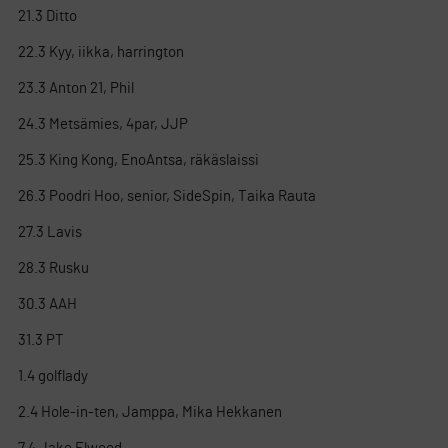
21.3 Ditto
22.3 Kyy, iikka, harrington
23.3 Anton 21, Phil
24.3 Metsämies, 4par, JJP
25.3 King Kong, EnoAntsa, räkäslaissi
26.3 Poodri Hoo, senior, SideSpin, Taika Rauta
27.3 Lavis
28.3 Rusku
30.3 AAH
31.3 PT
1.4 golflady
2.4 Hole-in-ten, Jamppa, Mika Hekkanen