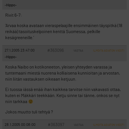
-Hippo-
Rivit 6-7:
’Arvaa koska avataan vieraspelaajille ensimmäinen täyspitkä (18
reikää) tasoituskelpoinen kenttä Suomessa, pelkille
kesägreeneille.’
#363096
27.1.2005 23:47:00
VASTAA
ILMOITA ASIATON VIESTI
-Hippo-
Koska Naibo on kotikoneeton, yleisen yhteyden varassa ja
tuntemaani miestä nuorena kolliaisena kunnioitan ja arvostan,
niin liitän vastauksen oikeaan ketjuun.
Ei tuossa iässä enää ihan kaikkea tarvitse niin vakavasti ottaa,
kuten ei Mäkkäri teekkään. Ketju sinne tai tänne, onkos se nyt
niin tarkkaa
Jokos muutto tuli tehtyä ?
#363097
28.1.2005 00:08:00
VASTAA
ILMOITA ASIATON VIESTI