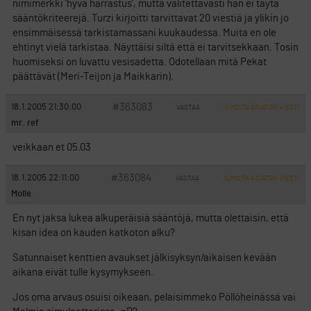
nimimerkki ’hyvä harrastus’, mutta valitettavasti hän ei täytä
sääntökriteerejä. Turzi kirjoitti tarvittavat 20 viestiä ja ylikin jo
ensimmäisessä tarkistamassani kuukaudessa. Muita en ole
ehtinyt vielä tarkistaa. Näyttäisi siltä että ei tarvitsekkaan. Tosin
huomiseksi on luvattu vesisadetta. Odotellaan mitä Pekat
päättävät (Meri-Teijon ja Maikkarin).
#363083
18.1.2005 21:30:00
VASTAA
ILMOITA ASIATON VIESTI
mr. ref
veikkaan et 05.03
#363084
18.1.2005 22:11:00
VASTAA
ILMOITA ASIATON VIESTI
Molle
En nyt jaksa lukea alkuperäisiä sääntöjä, mutta olettaisin, että
kisan idea on kauden katkoton alku?
Satunnaiset kenttien avaukset jälkisyksyn/aikaisen kevään
aikana eivät tulle kysymykseen.
Jos oma arvaus osuisi oikeaan, pelaisimmeko Pöllöheinässä vai