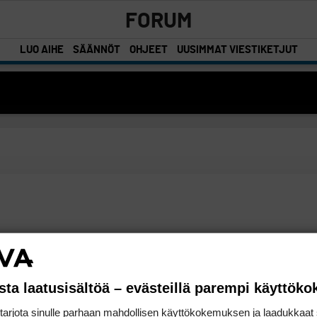
FORUM
LUO AIHE
SÄÄNNÖT
OHJEET
UUSIMMAT VIESTIKETJUT
sta laatusisältöä – evästeillä parempi käyttök
rjota sinulle parhaan mahdollisen käyttökokemuksen ja laadukkaat s