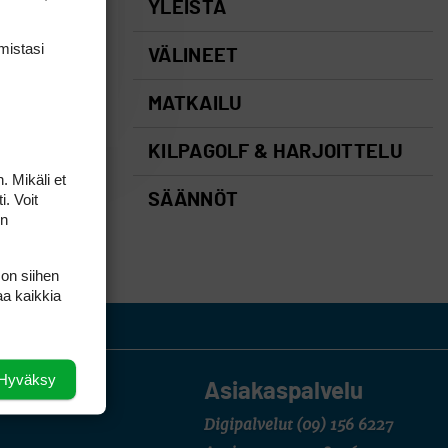
YLEISTÄ
mis­tasi
VÄLINEET
MATKAILU
KILPAGOLF & HARJOITTELU
. Mikäli et
i. Voit
SÄÄNNÖT
on
 on siihen
aa kaikkia
Hyväksy
Asiakaspalvelu
Digipalvelut
(09) 156 6227