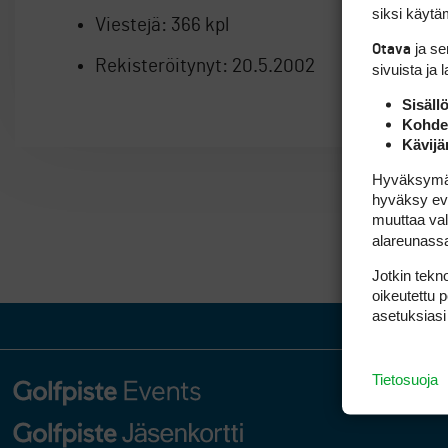
siksi käytäm
Viestejä:
366 kpl
ja s
Otava
Rekisteröitynyt:
20.5.2002
sivuista ja 
Sisäll
Kohden
Kävijä
Hyväksymällä
hyväksy eväs
muuttaa val
alareunass
Jotkin tekno
oikeutettu 
asetuksiasi
Tietosuoja