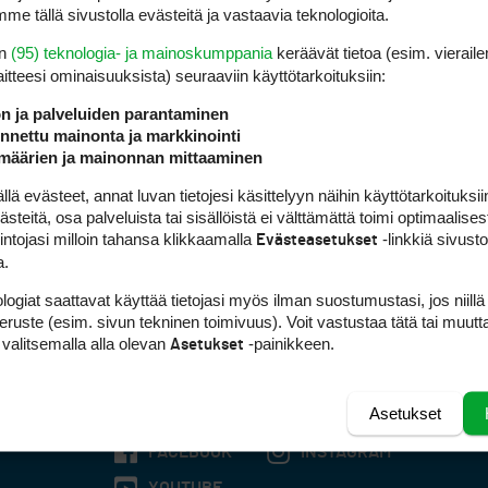
me tällä sivustolla evästeitä ja vastaavia teknologioita.
en
(95) teknologia- ja mainoskumppania
keräävät tietoa (esim. vieraile
laitteesi ominaisuuk­sista) seuraaviin käyttötarkoituksiin:
ön ja palveluiden parantaminen
nettu mainonta ja markkinointi
määrien ja mainonnan mittaaminen
 evästeet, annat luvan tietojesi käsittelyyn näihin käyttötarkoituksiin
teitä, osa palveluista tai sisällöistä ei välttämättä toimi optimaalisest
intojasi milloin tahansa klikkaamalla
-linkkiä sivust
Evästeasetukset
a.
logiat saattavat käyttää tietojasi myös ilman suostumustasi, jos niillä
peruste (esim. sivun tekninen toimivuus). Voit vastustaa tätä tai muutt
 valitsemalla alla olevan
-painikkeen.
Asetukset
Asetukset
FACEBOOK
INSTAGRAM