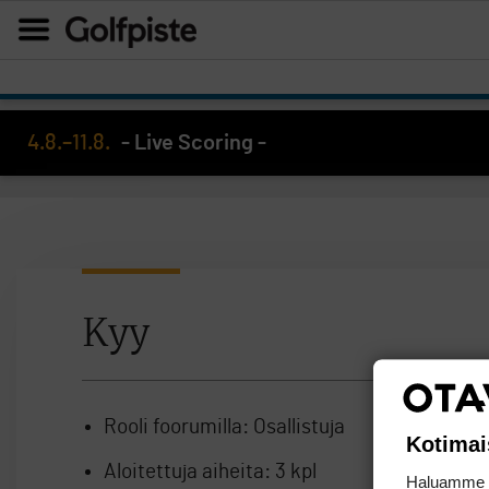
4.8.–11.8.
- Live Scoring -
Kyy
Rooli foorumilla:
Osallistuja
Kotimai
Aloitettuja aiheita:
3 kpl
Haluamme ta