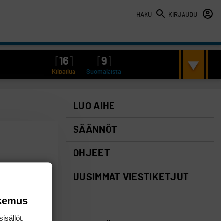
HAKU
KIRJAUDU
[
16
]
[
9
]
Kilpailua
Suomalaista
LUO AIHE
SÄÄNNÖT
OHJEET
UUSIMMAT VIESTIKETJUT
okemus
isällöt,