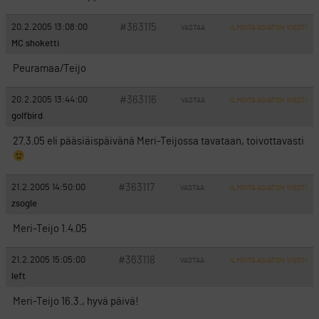
#363115
20.2.2005 13:08:00
VASTAA
ILMOITA ASIATON VIESTI
MC shoketti
Peuramaa/Teijo
#363116
20.2.2005 13:44:00
VASTAA
ILMOITA ASIATON VIESTI
golfbird
27.3.05 eli pääsiäispäivänä Meri-Teijossa tavataan, toivottavasti
#363117
21.2.2005 14:50:00
VASTAA
ILMOITA ASIATON VIESTI
zsogle
Meri-Teijo 1.4.05
#363118
21.2.2005 15:05:00
VASTAA
ILMOITA ASIATON VIESTI
left
Meri-Teijo 16.3., hyvä päivä!