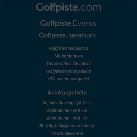
Golfpiste mediakortti
Mediahinnasto
Tietoa verkon kävijöistä
Golfpisteen yhteystiedot
DSA avoimuusraportti
Asiakaspalvelu
Digipalvelut
(09) 156 6227
Avoinna ma–pe 8–16
Avoinna ma–pe 8–17
(digi) digi@otavamedia.fi
Tietosuojaseloste