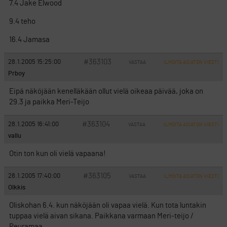
7.4 Jake Elwood
9.4 teho
16.4 Jamasa
#363103
28.1.2005 15:25:00
VASTAA
ILMOITA ASIATON VIESTI
Prboy
Eipä näköjään kenelläkään ollut vielä oikeaa päivää, joka on
29.3 ja paikka Meri-Teijo
#363104
28.1.2005 16:41:00
VASTAA
ILMOITA ASIATON VIESTI
vallu
Otin ton kun oli vielä vapaana!
#363105
28.1.2005 17:40:00
VASTAA
ILMOITA ASIATON VIESTI
Olkkis
Oliskohan 6.4. kun näköjään oli vapaa vielä. Kun tota luntakin
tuppaa vielä aivan sikana. Paikkana varmaan Meri-teijo /
Peuramaa.