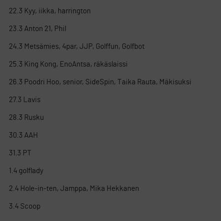
22.3 Kyy, iikka, harrington
23.3 Anton 21, Phil
24.3 Metsämies, 4par, JJP, Golffun, Golfbot
25.3 King Kong, EnoAntsa, räkäslaissi
26.3 Poodri Hoo, senior, SideSpin, Taika Rauta, Mäkisuksi
27.3 Lavis
28.3 Rusku
30.3 AAH
31.3 PT
1.4 golflady
2.4 Hole-in-ten, Jamppa, Mika Hekkanen
3.4 Scoop