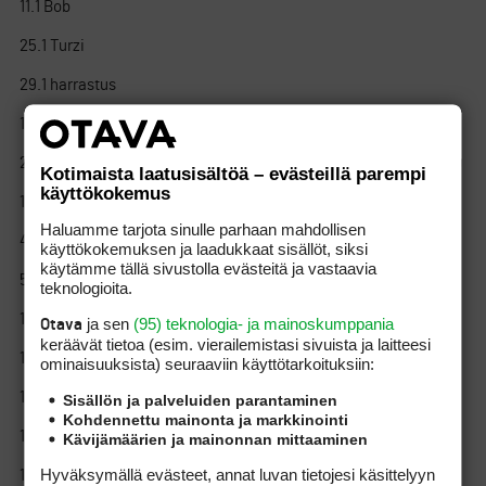
11.1 Bob
25.1 Turzi
29.1 harrastus
11.2 Juniori Tiksu
24.2 Antti Barck
Kotimaista laatusisältöä – evästeillä parempi
käyttökokemus
1.3 firestick
Haluamme tarjota sinulle parhaan mahdollisen
4.3 Kettu_
käyttökokemuksen ja laadukkaat sisällöt, siksi
käytämme tällä sivustolla evästeitä ja vastaavia
5.3 J.J., The ONE
teknologioita.
10.3 ritari
ja sen
(95) teknologia- ja mainoskumppania
Otava
keräävät tietoa (esim. vierailemis­tasi sivuista ja laitteesi
11.3 Kainalo
ominaisuuk­sista) seuraaviin käyttötarkoituksiin:
12.3 Kobo
Sisällön ja palveluiden parantaminen
Kohdennettu mainonta ja markkinointi
13.3 The Champ
Kävijämäärien ja mainonnan mittaaminen
Hyväksymällä evästeet, annat luvan tietojesi käsittelyyn
14.3 StiX