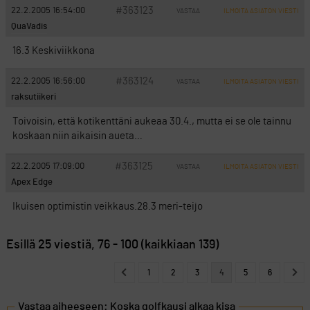
#363123
22.2.2005 16:54:00
VASTAA
ILMOITA ASIATON VIESTI
QuaVadis
16.3 Keskiviikkona
#363124
22.2.2005 16:56:00
VASTAA
ILMOITA ASIATON VIESTI
raksutiikeri
Toivoisin, että kotikenttäni aukeaa 30.4., mutta ei se ole tainnu
koskaan niin aikaisin aueta…
#363125
22.2.2005 17:09:00
VASTAA
ILMOITA ASIATON VIESTI
Apex Edge
Ikuisen optimistin veikkaus.28.3 meri-teijo
Esillä 25 viestiä, 76 - 100 (kaikkiaan 139)
1
2
3
4
5
6
Vastaa aiheeseen: Koska golfkausi alkaa kisa