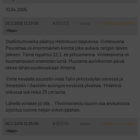
10.04.2005
#363113
20.2.2005 12:23:00
VASTAA
ILMOITA ASIATON VIESTI
-Hippo-
Osallistumisaika päättyy Helmikuun loppuessa. Viimevuona
Peuramaa oli ensimmäinen kenttä joka aukaisi rangen tälven
jälkeen. Tämä tapahtui 22.2, eli ylihuomenna. Viimetalvena oli
huomattavasti enemmän lunta. Muutama aurinkoinen päivä
tekee tähän vuodenaikaan ihmeitä.
Viime keväällä asustelin vielä Talin ykkösväylän vieressä ja
ihmettelin / ihastelin auringon keväistä ylivaltaa. Yhtäkkiä
viikossa suli reilut 25 cm lunta.
Lähellä voidaan jo olla… Ylivoimaisestu suurin osa arvauksista
sijoittuu tuonne neljän viikon päähän.
#363114
20.2.2005 12:25:00
VASTAA
ILMOITA ASIATON VIESTI
-Hippo-