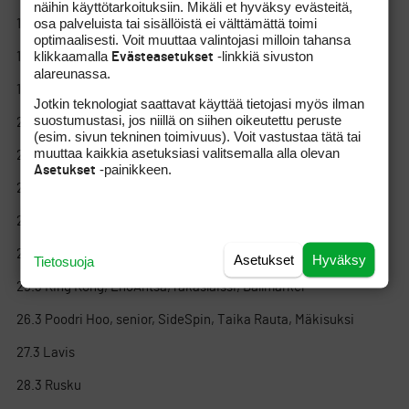
näihin käyttötarkoituksiin. Mikäli et hyväksy evästeitä,
osa palveluista tai sisällöistä ei välttämättä toimi
17.3 Zapal
optimaalisesti. Voit muuttaa valintojasi milloin tahansa
klikkaamalla
-linkkiä sivuston
Evästeasetukset
18.3 Henkka (ei kuulu kisaan), Teippi
alareunassa.
19.3 duffman, Jylan, Jäsen XXL, Lapanteri, Captain Hook
Jotkin teknologiat saattavat käyttää tietojasi myös ilman
suostumustasi, jos niillä on siihen oikeutettu peruste
20.3 Tukki
(esim. sivun tekninen toimivuus). Voit vastustaa tätä tai
muuttaa kaikkia asetuksiasi valitsemalla alla olevan
21.3 Ditto
-painikkeen.
Asetukset
22.3 Kyy, iikka, harrington
23.3 Anton 21, Phil
24.3 Metsämies, 4par, JJP, Golffun, Golfbot
Asetukset
Hyväksy
Tietosuoja
25.3 King Kong, EnoAntsa, räkäslaissi, Ballmarker
26.3 Poodri Hoo, senior, SideSpin, Taika Rauta, Mäkisuksi
27.3 Lavis
28.3 Rusku