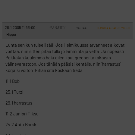
#363102
28.1.2005 11:53:00
VASTAA
ILMOITA ASIATON VIESTI
-Hippo-
Lunta sen kun tulee lisää. Jos Helmikuussa arvanneet aikovat
voittaa, niin sitten pitää tulla jo lämmintä ja vettä. Ja nopeasti.
Pekkakin kuulemma haki eilen liput greeneiltä takaisin
välinevarastoon. Jos tänään pääsisi kentälle, niin ’harrastus’
korjaisi voiton. Eihän sitä koskaan tiedä…
11.1 Bob
25.1 Turzi
29.1 harrastus
11.2 Juniori Tiksu
24.2 Antti Barck