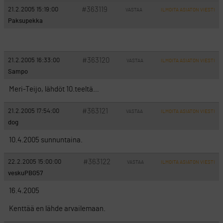
#363119
21.2.2005 15:19:00
VASTAA
ILMOITA ASIATON VIESTI
Paksupekka
Oisko Meri-Teijo näin myöhään?
#363120
21.2.2005 16:33:00
VASTAA
ILMOITA ASIATON VIESTI
Sampo
Meri-Teijo, lähdöt 10.teeltä…
#363121
21.2.2005 17:54:00
VASTAA
ILMOITA ASIATON VIESTI
dog
10.4.2005 sunnuntaina.
#363122
22.2.2005 15:00:00
VASTAA
ILMOITA ASIATON VIESTI
veskuPBG57
16.4.2005
Kenttää en lähde arvailemaan.