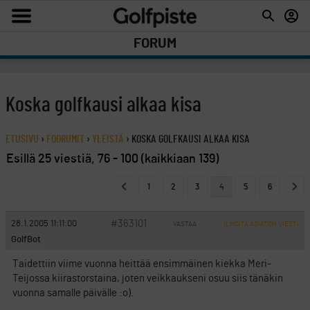
FORUM
Koska golfkausi alkaa kisa
ETUSIVU
›
FOORUMIT
›
YLEISTÄ
›
KOSKA GOLFKAUSI ALKAA KISA
Esillä 25 viestiä, 76 - 100 (kaikkiaan 139)
1
2
3
4
5
6
#363101
28.1.2005 11:11:00
VASTAA
ILMOITA ASIATON VIESTI
GolfBot
Taidettiin viime vuonna heittää ensimmäinen kiekka Meri-
Teijossa kiirastorstaina, joten veikkaukseni osuu siis tänäkin
vuonna samalle päivälle :o).