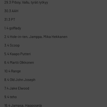
29.3 Prboy, Vallu, tyrät rytkyy
30.3 AAH
31.3 PT
1.4 golflady
2.4 Hole-in-ten, Jamppa, Mika Hekkanen
3.4 Scoop
5.4 Kaapo Putteri
6.4 Martti Olkkonen
10.4 Range
8.4 Old John Joseph
7.4 Jake Elwood
9.4 teho
16.4 Jamasa, Happosetä