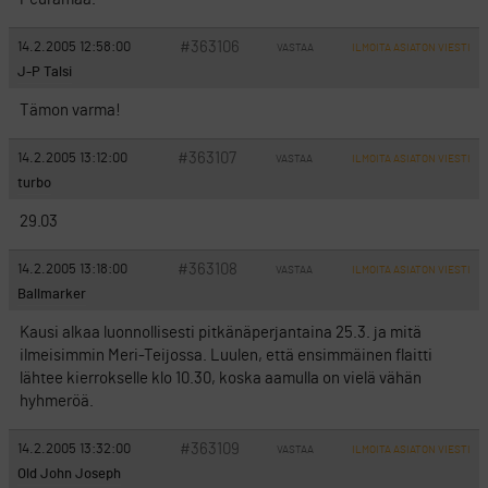
#363106
14.2.2005 12:58:00
VASTAA
ILMOITA ASIATON VIESTI
J-P Talsi
Tämon varma!
#363107
14.2.2005 13:12:00
VASTAA
ILMOITA ASIATON VIESTI
turbo
29.03
#363108
14.2.2005 13:18:00
VASTAA
ILMOITA ASIATON VIESTI
Ballmarker
Kausi alkaa luonnollisesti pitkänäperjantaina 25.3. ja mitä
ilmeisimmin Meri-Teijossa. Luulen, että ensimmäinen flaitti
lähtee kierrokselle klo 10.30, koska aamulla on vielä vähän
hyhmeröä.
#363109
14.2.2005 13:32:00
VASTAA
ILMOITA ASIATON VIESTI
Old John Joseph