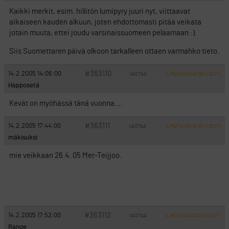
Kaikki merkit, esim. hillitön lumipyry juuri nyt, viittaavat
aikaiseen kauden alkuun, joten ehdottomasti pitää veikata
jotain muuta, ettei joudu varsinaissuomeen pelaamaan :).
Siis Suomettaren päivä olkoon tarkalleen ottaen varmahko tieto.
#363110
14.2.2005 14:06:00
VASTAA
ILMOITA ASIATON VIESTI
Happosetä
Kevät on myöhässä tänä vuonna….
#363111
14.2.2005 17:44:00
VASTAA
ILMOITA ASIATON VIESTI
mäkisuksi
mie veikkaan 26.4. 05 Mer-Teijjoo.
#363112
14.2.2005 17:52:00
VASTAA
ILMOITA ASIATON VIESTI
Range