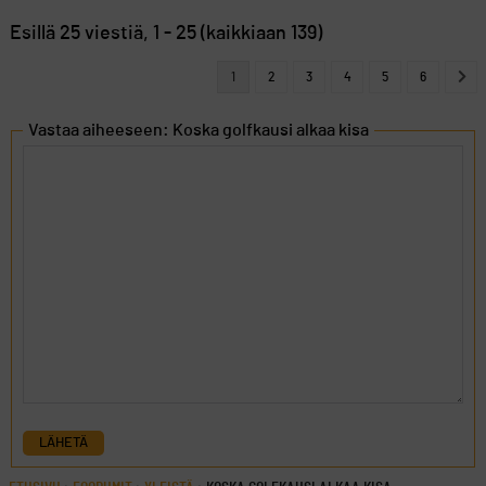
Esillä 25 viestiä, 1 - 25 (kaikkiaan 139)
1
2
3
4
5
6
Vastaa aiheeseen: Koska golfkausi alkaa kisa
LÄHETÄ