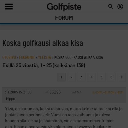
FORUM
Koska golfkausi alkaa kisa
ETUSIVU
›
FOORUMIT
›
YLEISTÄ
›
KOSKA GOLFKAUSI ALKAA KISA
Esillä 25 viestiä, 1 - 25 (kaikkiaan 139)
1
2
3
4
5
6
#183296
3.1.2005 15:21:00
VASTAA
ILMOITA ASIATON VIESTI
-Hippo-
Yksi, on sattumaa, kaksi toistuvaa, mutta kolme taitaa kai olla jo
jonkinlainen perinne, eli: Vuosi on taas vaihtunut ja tuleva
kauden alku alkaa jo häämötää, vielä satamattomien lumien
alta. Kisan ainoa varsin yksinkertainen kysymys kuuluukin: