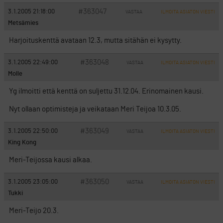
#363047
3.1.2005 21:18:00
VASTAA
ILMOITA ASIATON VIESTI
Metsämies
Harjoituskenttä avataan 12.3, mutta sitähän ei kysytty.
#363048
3.1.2005 22:49:00
VASTAA
ILMOITA ASIATON VIESTI
Molle
Yg ilmoitti että kenttä on suljettu 31.12.04. Erinomainen kausi.
Nyt ollaan optimisteja ja veikataan Meri Teijoa 10.3.05.
#363049
3.1.2005 22:50:00
VASTAA
ILMOITA ASIATON VIESTI
King Kong
Meri-Teijossa kausi alkaa.
#363050
3.1.2005 23:05:00
VASTAA
ILMOITA ASIATON VIESTI
Tukki
Meri-Teijo 20.3.