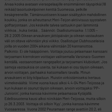
Arvaa koska avataan vieraspelaajille ensimmäinen täyspitkä (18
reikää) tasoituskelpoinen kenttä Suomessa, pelkille
kesägreeneille. Tämänvuotiseen kisaan sisältyykin mahdollinen
koukku, jonka on aiheuttanut Meri-Teijon aktiivisuus syystalven
golftarjontaan. Jos keskelle talvea sattuukin pari lämmintä
viikkoa…kuka tietää… Säännöt: Osallistumisaika: 1.1.005 –
28.2.2005 Oikean arvauksen jättöpäivän ja oikean vastauksen
väli on oltava vähintäin yksi viikko. Osallistujat Clubhouselaisia
joilla on vuoden 2004 aikana vähintään 20 kannanottoa.
Palkinto: Ei ole hääppöinen; Voittaja joutuu pelaamaan kanssani
tarjoamani kierroksen voittajan valitsemalla Varsinais-Suomen
kentällä, vastaanottaen rangepallot ja tarjoamani klubioluet. Jos
samoja vastauksia on useita, tai kukaan ei osu täysin oikeaan,
arvon voittajan, parhaaksi katsomallani tavalla. Minun
arvaukseni ei liity kilpailuun. Muistin virkistämiseksi kertaus
viimekeväältä: Viime vuona kausi alkoi 4.4-04 Meri-Teijossa ja
kun kukaan ei osunut täysin oikeaan, arvoin voittajaksi ’PP-
Juniorin’, jonka kanssa kävimme pelaamassa Kytäjällä.
Edellisvuotena kausi alkoi niinikään Meri-Teijossa, mutta silloin
jo 26.3.2003. Voittaja oli silloin ’Kyy’, jonka kanssa kävimme
Vuosaaressa. Vuona 2002 Peuramaan range avattiin 20.2, eli