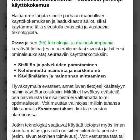
käyttökokemus
Kesäajan kunniaksi, kentällä ei niinkään väliä..
Haluamme tarjota sinulle parhaan mahdollisen
#363041
3.1.2005 18:31:00
VASTAA
ILMOITA ASIATON VIESTI
käyttökokemuksen ja laadukkaat sisällöt, siksi
käytämme tällä sivustolla evästeitä ja vastaavia
Kyy
teknologioita.
22.3. Näin ollaan Pekan kanssa sovittu tuolla Meri-Teijossa ;-P
ja sen
(95) teknologia- ja mainoskumppania
Otava
keräävät tietoa (esim. vierailemis­tasi sivuista ja laitteesi
#363042
3.1.2005 20:19:00
VASTAA
ILMOITA ASIATON VIESTI
ominaisuuk­sista) seuraaviin käyttötarkoituksiin:
Rusku
Sisällön ja palveluiden parantaminen
Jossain kuitenkin.
Kohdennettu mainonta ja markkinointi
Kävijämäärien ja mainonnan mittaaminen
#363043
3.1.2005 20:23:00
VASTAA
ILMOITA ASIATON VIESTI
Hyväksymällä evästeet, annat luvan tietojesi käsittelyyn
J.J.
näihin käyttötarkoituksiin. Mikäli et hyväksy evästeitä,
osa palveluista tai sisällöistä ei välttämättä toimi
5.3. klo 9:00 Meri-Teijo. Valitettavasti tämän jälkeen tulee parin
optimaalisesti. Voit muuttaa valintojasi milloin tahansa
viikon takatalvi.
klikkaamalla
-linkkiä sivuston
Evästeasetukset
alareunassa.
#363044
3.1.2005 20:35:00
VASTAA
ILMOITA ASIATON VIESTI
Jotkin teknologiat saattavat käyttää tietojasi myös ilman
sampoaleksi
suostumustasi, jos niillä on siihen oikeutettu peruste
(esim. sivun tekninen toimivuus). Voit vastustaa tätä tai
En enää yhdy tuohon Meri-Teijo -kuoroon. Olen sitäpaitsi ollut