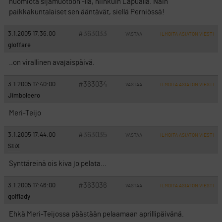
huomiota sijamuotoon -lla, niinkuin Lapualla. Näin
paikkakuntalaiset sen ääntävät, siellä Perniössä!
#363033
3.1.2005 17:36:00
VASTAA
ILMOITA ASIATON VIESTI
gloffare
..on virallinen avajaispäivä.
#363034
3.1.2005 17:40:00
VASTAA
ILMOITA ASIATON VIESTI
Jimboleero
Meri-Teijo
#363035
3.1.2005 17:44:00
VASTAA
ILMOITA ASIATON VIESTI
StiX
Synttäreinä ois kiva jo pelata…
#363036
3.1.2005 17:46:00
VASTAA
ILMOITA ASIATON VIESTI
golflady
Ehkä Meri-Teijossa päästään pelaamaan aprillipäivänä.