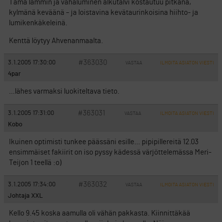
Tämä lämmin ja vähäluminen alkutalvi kostautuu pitkänä,
kylmänä keväänä – ja loistavina kevätaurinkoisina hiihto- ja
lumikenkäkeleinä.
Kenttä löytyy Ahvenanmaalta.
#363030
3.1.2005 17:30:00
VASTAA
ILMOITA ASIATON VIESTI
4par
…lähes varmaksi luokiteltava tieto.
#363031
3.1.2005 17:31:00
VASTAA
ILMOITA ASIATON VIESTI
Kobo
Ikuinen optimisti tunkee päässäni esille… pipipillereitä 12.03
ensimmäiset fakiirit on iso pyssy kädessä värjöttelemässa Meri-
Teijon 1 teellä :o)
#363032
3.1.2005 17:34:00
VASTAA
ILMOITA ASIATON VIESTI
Johtaja XXL
Kello 9.45 koska aamulla oli vähän pakkasta. Kiinnittäkää