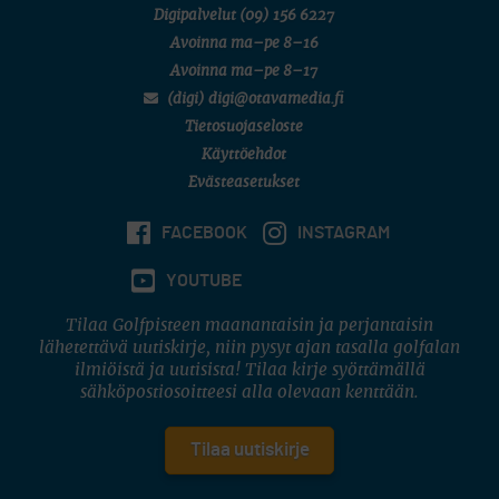
Digipalvelut
(09) 156 6227
Avoinna ma–pe 8–16
Avoinna ma–pe 8–17
(digi) digi@otavamedia.fi
Tietosuojaseloste
Käyttöehdot
Evästeasetukset
FACEBOOK
INSTAGRAM
YOUTUBE
Tilaa Golfpisteen maanantaisin ja perjantaisin
lähetettävä uutiskirje, niin pysyt ajan tasalla golfalan
ilmiöistä ja uutisista! Tilaa kirje syöttämällä
sähköpostiosoitteesi alla olevaan kenttään.
Tilaa uutiskirje