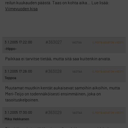
reilun kuukauden päästä. Taas on kohta aika… Lue lisää:
Viimevuoden kisa
#363027
3.1.2005 17:22:00
VASTAA
ILMOITA ASIATON VIESTI
-Hippo-
Paikkaa ei tarvitse tietää, mutta sitä saa kuitenkin arvata.
#363028
3.1.2005 17:26:00
VASTAA
ILMOITA ASIATON VIESTI
Teppoa
Muutamat muutkin kentät aukaisevat samoihin aikoihin, mutta
Meri-Teijo on todennäköisesti ensimmäinen, joka on
tasoituskelpoinen.
#363029
3.1.2005 17:30:00
VASTAA
ILMOITA ASIATON VIESTI
Mika Hekkanen