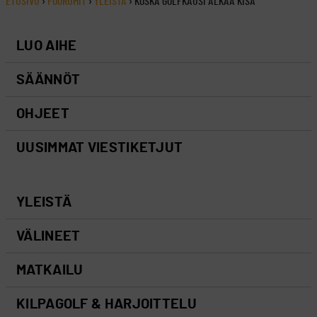
ETUSIVU
›
FOORUMIT
›
YLEISTÄ
›
KOSKA GOLFKAUSI ALKAA KISA
LUO AIHE
SÄÄNNÖT
OHJEET
UUSIMMAT VIESTIKETJUT
YLEISTÄ
VÄLINEET
MATKAILU
KILPAGOLF & HARJOITTELU