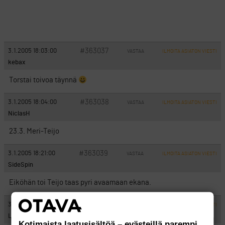
#363037
3.1.2005 18:03:00
VASTAA
ILMOITA ASIATON VIESTI
kebax
Torstai toivoa täynnä
#363038
3.1.2005 18:04:00
VASTAA
ILMOITA ASIATON VIESTI
NiclasH
23.3. Meri-Teijo
#363039
3.1.2005 18:21:00
VASTAA
ILMOITA ASIATON VIESTI
SideSpin
Eiköhän toi Teijo taas pyri avaamaan ekana.
#363040
3.1.2005 18:22:00
VASTAA
ILMOITA ASIATON VIESTI
Lavantauti
Kotimaista laatusisältöä – evästeillä parempi