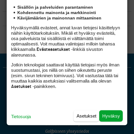
MATKAILU
Sisällön ja palveluiden parantaminen
Kohdennettu mainonta ja markkinointi
Kävijämäärien ja mainonnan mittaaminen
KILPAGOLF & HARJOITTELU
Hyväksymällä evästeet, annat luvan tietojesi käsittelyyn
SÄÄNNÖT
näihin käyttötarkoituksiin. Mikäli et hyväksy evästeitä,
osa palveluista tai sisällöistä ei välttämättä toimi
optimaalisesti. Voit muuttaa valintojasi milloin tahansa
klikkaamalla
-linkkiä sivuston
Evästeasetukset
alareunassa.
Jotkin teknologiat saattavat käyttää tietojasi myös ilman
suostumustasi, jos niillä on siihen oikeutettu peruste
(esim. sivun tekninen toimivuus). Voit vastustaa tätä tai
muuttaa kaikkia asetuksiasi valitsemalla alla olevan
-painikkeen.
Asetukset
Golfpiste mediakortti
Asetukset
Hyväksy
Tietosuoja
Mediahinnasto
Tietoa verkon kävijöistä
Golfpisteen yhteystiedot