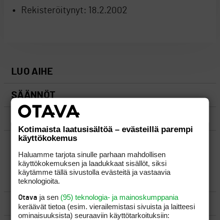
Rekisteröitynyt:
18.2.2002
LUO AIHE
SÄÄNNÖT
OHJEET
Kotimaista laatusisältöä – evästeillä parempi
käyttökokemus
UUSIMMAT VIESTIKETJUT
Haluamme tarjota sinulle parhaan mahdollisen
käyttökokemuksen ja laadukkaat sisällöt, siksi
käytämme tällä sivustolla evästeitä ja vastaavia
YLEISTÄ
teknologioita.
ja sen
(95) teknologia- ja mainoskumppania
Otava
VÄLINEET
keräävät tietoa (esim. vierailemis­tasi sivuista ja laitteesi
ominaisuuk­sista) seuraaviin käyttötarkoituksiin: