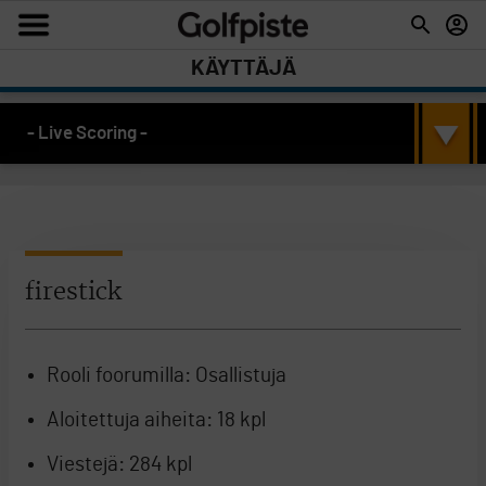
KÄYTTÄJÄ
- Live Scoring -
firestick
Rooli foorumilla:
Osallistuja
Aloitettuja aiheita:
18 kpl
Viestejä:
284 kpl