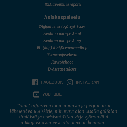
DSA avoimuusraportti
Asiakaspalvelu
Digipalvelut
(09) 156 6227
Avoinna ma–pe 8–16
Avoinna ma–pe 8–17
(digi) digi@otavamedia.fi
Tietosuojaseloste
Käyttöehdot
Evästeasetukset
FACEBOOK
INSTAGRAM
YOUTUBE
Tilaa Golfpisteen maanantaisin ja perjantaisin
lähetettävä uutiskirje, niin pysyt ajan tasalla golfalan
ilmiöistä ja uutisista! Tilaa kirje syöttämällä
sähköpostiosoitteesi alla olevaan kenttään.