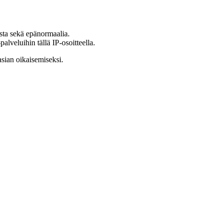
ista sekä epänormaalia.
lveluihin tällä IP-osoitteella.
asian oikaisemiseksi.