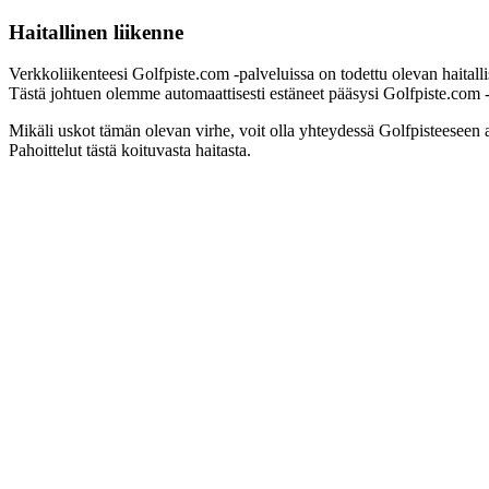
Haitallinen liikenne
Verkkoliikenteesi Golfpiste.com -palveluissa on todettu olevan haitall
Tästä johtuen olemme automaattisesti estäneet pääsysi Golfpiste.com -pa
Mikäli uskot tämän olevan virhe, voit olla yhteydessä Golfpisteeseen 
Pahoittelut tästä koituvasta haitasta.