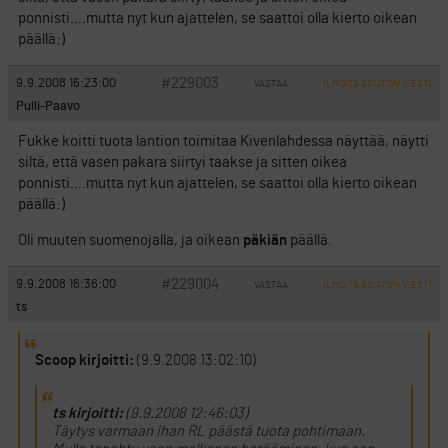
ponnisti….mutta nyt kun ajattelen, se saattoi olla kierto oikean
päällä:)
#229003
9.9.2008 16:23:00
VASTAA
ILMOITA ASIATON VIESTI
Pulli-Paavo
Fukke koitti tuota lantion toimitaa Kivenlahdessa näyttää, näytti
siltä, että vasen pakara siirtyi taakse ja sitten oikea
ponnisti….mutta nyt kun ajattelen, se saattoi olla kierto oikean
päällä:)
Oli muuten suomenojalla, ja oikean
päkiän
päällä.
#229004
9.9.2008 16:36:00
VASTAA
ILMOITA ASIATON VIESTI
ts
Scoop kirjoitti:
(9.9.2008 13:02:10)
ts kirjoitti:
(9.9.2008 12:46:03)
Täytys varmaan ihan RL päästä tuota pohtimaan.