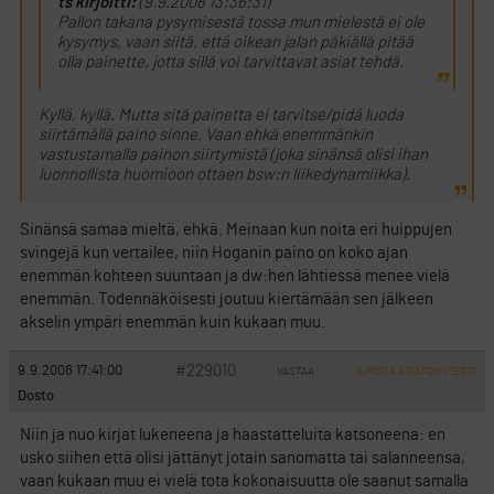
ts kirjoitti:
(9.9.2008 13:36:31)
Pallon takana pysymisestä tossa mun mielestä ei ole
kysymys, vaan siitä, että oikean jalan päkiällä pitää
olla painette, jotta sillä voi tarvittavat asiat tehdä.
Kyllä, kyllä. Mutta sitä painetta ei tarvitse/pidä luoda
siirtämällä paino sinne. Vaan ehkä enemmänkin
vastustamalla painon siirtymistä (joka sinänsä olisi ihan
luonnollista huomioon ottaen bsw:n liikedynamiikka).
Sinänsä samaa mieltä, ehkä. Meinaan kun noita eri huippujen
svingejä kun vertailee, niin Hoganin paino on koko ajan
enemmän kohteen suuntaan ja dw:hen lähtiessä menee vielä
enemmän. Todennäköisesti joutuu kiertämään sen jälkeen
akselin ympäri enemmän kuin kukaan muu.
#229010
9.9.2008 17:41:00
VASTAA
ILMOITA ASIATON VIESTI
Dosto
Niin ja nuo kirjat lukeneena ja haastatteluita katsoneena: en
usko siihen että olisi jättänyt jotain sanomatta tai salanneensa,
vaan kukaan muu ei vielä tota kokonaisuutta ole saanut samalla