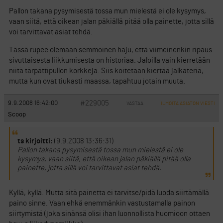
Pallon takana pysymisestä tossa mun mielestä ei ole kysymys,
vaan siitä, että oikean jalan päkiällä pitää olla painette, jotta sillä
voi tarvittavat asiat tehdä.
Tässä rupee olemaan semmoinen haju, että viimeinenkin ripaus
sivuttaisesta liikkumisesta on historiaa. Jaloilla vain kierretään
niitä tärpättipullon korkkeja. Siis koitetaan kiertää jalkateriä,
mutta kun ovat tiukasti maassa, tapahtuu jotain muuta.
#229005
9.9.2008 16:42:00
VASTAA
ILMOITA ASIATON VIESTI
Scoop
ts kirjoitti:
(9.9.2008 13:36:31)
Pallon takana pysymisestä tossa mun mielestä ei ole
kysymys, vaan siitä, että oikean jalan päkiällä pitää olla
painette, jotta sillä voi tarvittavat asiat tehdä.
Kyllä, kyllä. Mutta sitä painetta ei tarvitse/pidä luoda siirtämällä
paino sinne. Vaan ehkä enemmänkin vastustamalla painon
siirtymistä (joka sinänsä olisi ihan luonnollista huomioon ottaen