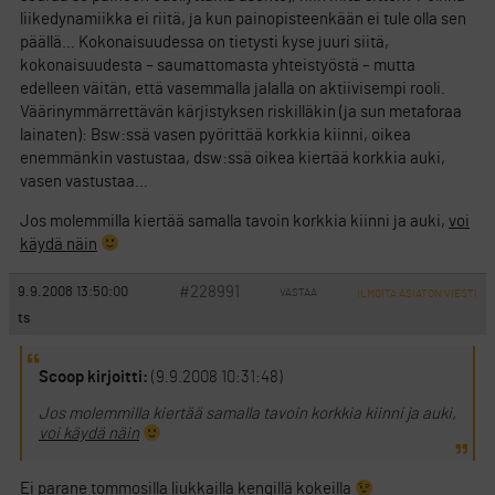
liikedynamiikka ei riitä, ja kun painopisteenkään ei tule olla sen
päällä… Kokonaisuudessa on tietysti kyse juuri siitä,
kokonaisuudesta – saumattomasta yhteistyöstä – mutta
edelleen väitän, että vasemmalla jalalla on aktiivisempi rooli.
Väärinymmärrettävän kärjistyksen riskilläkin (ja sun metaforaa
lainaten): Bsw:ssä vasen pyörittää korkkia kiinni, oikea
enemmänkin vastustaa, dsw:ssä oikea kiertää korkkia auki,
vasen vastustaa…
Jos molemmilla kiertää samalla tavoin korkkia kiinni ja auki,
voi
käydä näin
#228991
9.9.2008 13:50:00
VASTAA
ILMOITA ASIATON VIESTI
ts
Scoop kirjoitti:
(9.9.2008 10:31:48)
Jos molemmilla kiertää samalla tavoin korkkia kiinni ja auki,
voi käydä näin
Ei parane tommosilla liukkailla kengillä kokeilla