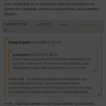
siitä, kuinka bsw on on oikeastaan tehty kun käsivarret ovat
jossain klo 9 kohdalla, siitä huolimatta että liike jatkuu edelleen
ylöspäin.
#229007
9.9.2008 17:10:00
VASTAA
ILMOITA ASIATON VIESTI
ts
Scoop kirjoitti:
(9.9.2008 13:42:26)
ts kirjoitti:
(9.9.2008 13:36:31)
Pallon takana pysymisestä tossa mun mielestä ei ole
kysymys, vaan siitä, että oikean jalan päkiällä pitää
olla painette, jotta sillä voi tarvittavat asiat tehdä.
Kyllä, kyllä. Mutta sitä painetta ei tarvitse/pidä luoda
siirtämällä paino sinne. Vaan ehkä enemmänkin
vastustamalla painon siirtymistä (joka sinänsä olisi ihan
luonnollista huomioon ottaen bsw:n liikedynamiikka).
Hmm.. mää nään saman viestin tossa edellisen postaukseni