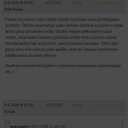
#228997
9.9.2008 16:00:00
VASTAA
ILMOITA ASIATON VIESTI
Pulli-Paavo
Fukke on joskus, ollut vähän omilla linjoillaan tuon pönkkäjalan
suhteen. Olisiko vasemman jalan tärkein tehtävä kuitenkin viedä
lantio pois tulituksen tieltä. Olisiko Hogan pelkistänyt jutun
siihen, että kaikki liikkeet johtavat siihen että tuotettu voima
törmää pallon läpi eikä esim. vastustavaan voimaan. Ehkä hän
pysyi siksi niin oikean jalan päällä, että voi ’kaatua’ vasemman
päälle vasta osuman jälkeen.
Ovathan keihäänheittäjätkin ryhtyneet kaatumaan pönkkäjalan
ohi:)
#228998
9.9.2008 16:02:00
VASTAA
ILMOITA ASIATON VIESTI
Scoop
ts kirjoitti:
(9.9.2008 12:46:03)