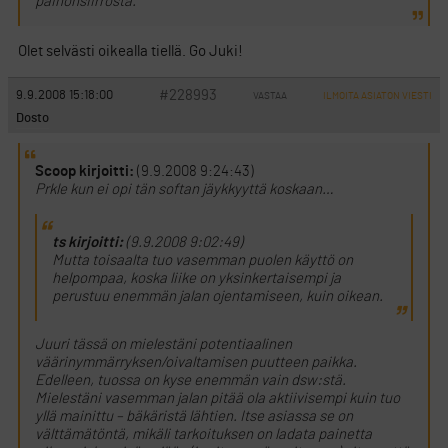
painonsiirrosta.
Olet selvästi oikealla tiellä. Go Juki!
#228993
9.9.2008 15:18:00
VASTAA
ILMOITA ASIATON VIESTI
Dosto
Scoop kirjoitti:
(9.9.2008 9:24:43)
Prkle kun ei opi tän softan jäykkyyttä koskaan…
ts kirjoitti:
(9.9.2008 9:02:49)
Mutta toisaalta tuo vasemman puolen käyttö on
helpompaa, koska liike on yksinkertaisempi ja
perustuu enemmän jalan ojentamiseen, kuin oikean.
Juuri tässä on mielestäni potentiaalinen
väärinymmärryksen/oivaltamisen puutteen paikka.
Edelleen, tuossa on kyse enemmän vain dsw:stä.
Mielestäni vasemman jalan pitää ola aktiivisempi kuin tuo
yllä mainittu – bäkäristä lähtien. Itse asiassa se on
välttämätöntä, mikäli tarkoituksen on ladata painetta