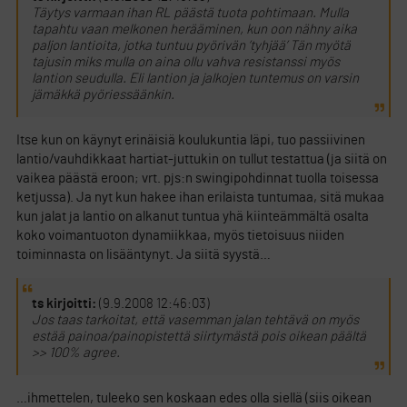
Täytys varmaan ihan RL päästä tuota pohtimaan. Mulla
tapahtu vaan melkonen herääminen, kun oon nähny aika
paljon lantioita, jotka tuntuu pyörivän ’tyhjää’ Tän myötä
tajusin miks mulla on aina ollu vahva resistanssi myös
lantion seudulla. Eli lantion ja jalkojen tuntemus on varsin
jämäkkä pyöriessäänkin.
Itse kun on käynyt erinäisiä koulukuntia läpi, tuo passiivinen
lantio/vauhdikkaat hartiat-juttukin on tullut testattua (ja siitä on
vaikea päästä eroon; vrt. pjs:n swingipohdinnat tuolla toisessa
ketjussa). Ja nyt kun hakee ihan erilaista tuntumaa, sitä mukaa
kun jalat ja lantio on alkanut tuntua yhä kiinteämmältä osalta
koko voimantuoton dynamiikkaa, myös tietoisuus niiden
toiminnasta on lisääntynyt. Ja siitä syystä…
ts kirjoitti:
(9.9.2008 12:46:03)
Jos taas tarkoitat, että vasemman jalan tehtävä on myös
estää painoa/painopistettä siirtymästä pois oikean päältä
>> 100% agree.
…ihmettelen, tuleeko sen koskaan edes olla siellä (siis oikean