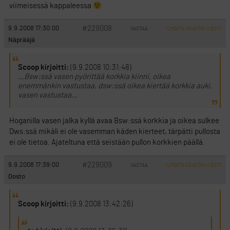
viimeisessä kappaleessa
#229008
9.9.2008 17:30:00
VASTAA
ILMOITA ASIATON VIESTI
Näprääjä
Scoop kirjoitti:
(9.9.2008 10:31:48)
…Bsw:ssä vasen pyörittää korkkia kiinni, oikea
enemmänkin vastustaa, dsw:ssä oikea kiertää korkkia auki,
vasen vastustaa…
Hoganilla vasen jalka kyllä avaa Bsw:ssä korkkia ja oikea sulkee
Dws:ssä mikäli ei ole vasemman käden kierteet, tärpätti pullosta
ei ole tietoa. Ajateltuna että seistään pullon korkkien päällä.
#229009
9.9.2008 17:39:00
VASTAA
ILMOITA ASIATON VIESTI
Dosto
Scoop kirjoitti:
(9.9.2008 13:42:26)