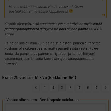
Hmm.. mää nään saman viestin tossa edellisen
postaukseni viimeisessä kappaleessa
Kirjoitit aiemmin, että
vasemman jalan tehtävä on myös
estää
painoa/painopistettä siirtymästä pois oikean päältä
>> 100%
agree.
Paine on siis eri asia kuin paino. Mielestäni painon ei tarvitse
koskaan olla oikean päällä, mutta painetta sitä vasten tulee
luoda. Ja paine tulee painon siirtymisen ja (siihen liittyen)
vasemman jalan lantiota kiertävän työn vastustamisesta
bsw:ssä.
Esillä 25 viestiä, 51 - 75 (kaikkiaan 154)
1
2
3
4
5
6
7
Vastaa aiheeseen: Ben Hoganin salaisuus