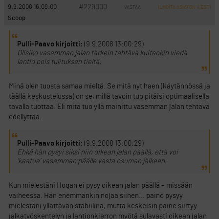
#229000
9.9.2008 16:09:00
VASTAA
ILMOITA ASIATON VIESTI
Scoop
Pulli-Paavo kirjoitti:
(9.9.2008 13:00:29)
Olisiko vasemman jalan tärkein tehtävä kuitenkin viedä
lantio pois tulituksen tieltä.
Minä olen tuosta samaa mieltä. Se mitä nyt haen (käytännössä ja
täällä keskustelussa) on se, millä tavoin tuo pitäisi optimaalisella
tavalla tuottaa. Eli mitä tuo yllä mainittu vasemman jalan tehtävä
edellyttää.
Pulli-Paavo kirjoitti:
(9.9.2008 13:00:29)
Ehkä hän pysyi siksi niin oikean jalan päällä, että voi
’kaatua’ vasemman päälle vasta osuman jälkeen.
Kun mielestäni Hogan ei pysy oikean jalan päällä – missään
vaiheessa. Hän enemmänkin nojaa siihen… paino pysyy
mielestäni yllättävän stabiilina, mutta keskeisin paine siirtyy
jalkatyöskentelyn ja lantionkierron myötä sulavasti oikean jalan