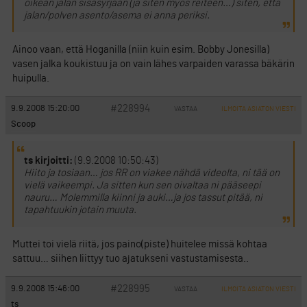
oikean jalan sisäsyrjään (ja siten myös reiteen…) siten, että
jalan/polven asento/asema ei anna periksi.
Ainoo vaan, että Hoganilla (niin kuin esim. Bobby Jonesilla)
vasen jalka koukistuu ja on vain lähes varpaiden varassa bäkärin
huipulla.
#228994
9.9.2008 15:20:00
VASTAA
ILMOITA ASIATON VIESTI
Scoop
ts kirjoitti:
(9.9.2008 10:50:43)
Hiito ja tosiaan… jos RR on viakee nähdä videolta, ni tää on
vielä vaikeempi. Ja sitten kun sen oivaltaa ni pääseepi
nauru… Molemmilla kiinni ja auki…ja jos tassut pitää, ni
tapahtuukin jotain muuta.
Muttei toi vielä riitä, jos paino(piste) huitelee missä kohtaa
sattuu… siihen liittyy tuo ajatukseni vastustamisesta..
#228995
9.9.2008 15:46:00
VASTAA
ILMOITA ASIATON VIESTI
ts