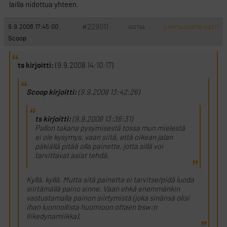
lailla nidottua yhteen.
#229011
9.9.2008 17:45:00
VASTAA
ILMOITA ASIATON VIESTI
Scoop
ts kirjoitti:
(9.9.2008 14:10:17)
Scoop kirjoitti:
(9.9.2008 13:42:26)
ts kirjoitti:
(9.9.2008 13:36:31)
Pallon takana pysymisestä tossa mun mielestä
ei ole kysymys, vaan siitä, että oikean jalan
päkiällä pitää olla painette, jotta sillä voi
tarvittavat asiat tehdä.
Kyllä, kyllä. Mutta sitä painetta ei tarvitse/pidä luoda
siirtämällä paino sinne. Vaan ehkä enemmänkin
vastustamalla painon siirtymistä (joka sinänsä olisi
ihan luonnollista huomioon ottaen bsw:n
liikedynamiikka).