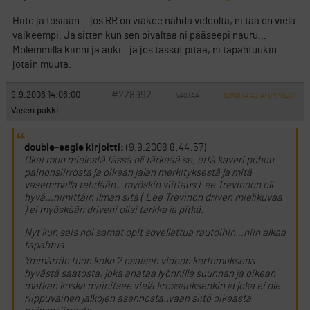
Hiito ja tosiaan… jos RR on viakee nähdä videolta, ni tää on vielä
vaikeempi. Ja sitten kun sen oivaltaa ni pääseepi nauru…
Molemmilla kiinni ja auki…ja jos tassut pitää, ni tapahtuukin
jotain muuta.
#228992
9.9.2008 14:06:00
VASTAA
ILMOITA ASIATON VIESTI
Vasen pakki
double-eagle kirjoitti:
(9.9.2008 8:44:57)
Okei mun mielestä tässä oli tärkeää se, että kaveri puhuu
painonsiirrosta ja oikean jalan merkityksestä ja mitä
vasemmalla tehdään…myöskin viittaus Lee Trevinoon oli
hyvä…nimittäin ilman sitä ( Lee Trevinon driven mielikuvaa
) ei myöskään driveni olisi tarkka ja pitkä.
Nyt kun sais noi samat opit sovellettua rautoihin…niin alkaa
tapahtua.
Ymmärrän tuon koko 2 osaisen videon kertomuksena
hyvästä saatosta, joka anataa lyönnille suunnan ja oikean
matkan koska mainitsee vielä krossauksenkin ja joka ei ole
riippuvainen jalkojen asennosta..vaan siitö oikeasta