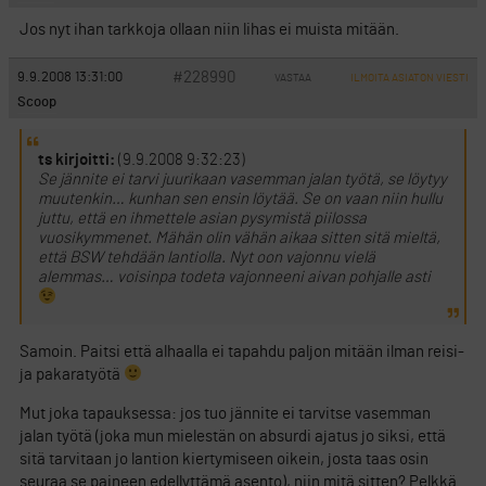
Jos nyt ihan tarkkoja ollaan niin lihas ei muista mitään.
#228990
9.9.2008 13:31:00
VASTAA
ILMOITA ASIATON VIESTI
Scoop
ts kirjoitti:
(9.9.2008 9:32:23)
Se jännite ei tarvi juurikaan vasemman jalan työtä, se löytyy
muutenkin… kunhan sen ensin löytää. Se on vaan niin hullu
juttu, että en ihmettele asian pysymistä piilossa
vuosikymmenet. Mähän olin vähän aikaa sitten sitä mieltä,
että BSW tehdään lantiolla. Nyt oon vajonnu vielä
alemmas… voisinpa todeta vajonneeni aivan pohjalle asti
Samoin. Paitsi että alhaalla ei tapahdu paljon mitään ilman reisi-
ja pakaratyötä
Mut joka tapauksessa: jos tuo jännite ei tarvitse vasemman
jalan työtä (joka mun mielestän on absurdi ajatus jo siksi, että
sitä tarvitaan jo lantion kiertymiseen oikein, josta taas osin
seuraa se paineen edellyttämä asento), niin mitä sitten? Pelkkä