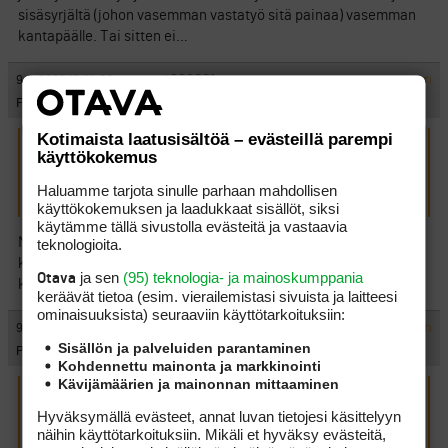
sisäsyrjältä (johon vasemman vastatyö sitä painaa) vasemman
kantapäälle. Tai sitten ei…
#229001
9.9.2008 16:14:00
VASTAA
ILMOITA ASIATON VIESTI
Fubar
Kotimaista laatusisältöä – evästeillä parempi
käyttökokemus
Scoop kirjoitti:
(9.9.2008 13:02:10)
…ihmettelen, tuleeko sen koskaan edes olla siellä (siis
Haluamme tarjota sinulle parhaan mahdollisen
oikean jalan päällä)? Pallon takana voi pysyä muutenkin…
käyttökokemuksen ja laadukkaat sisällöt, siksi
käytämme tällä sivustolla evästeitä ja vastaavia
Niinpä. Stack & Tilt -svingiä vääntäneet äijät ainakin ovat
teknologioita.
kovasti kehuneet tuijotelleensa Hogania kun metodiaan ovat
ja sen
(95) teknologia- ja mainoskumppania
Otava
kehitelleet.
keräävät tietoa (esim. vierailemis­tasi sivuista ja laitteesi
ominaisuuk­sista) seuraaviin käyttötarkoituksiin:
#229002
9.9.2008 16:18:00
VASTAA
ILMOITA ASIATON VIESTI
Sisällön ja palveluiden parantaminen
Pulli-Paavo
Kohdennettu mainonta ja markkinointi
Kävijämäärien ja mainonnan mittaaminen
Scoop kirjoitti:
(9.9.2008 13:09:45)
Hyväksymällä evästeet, annat luvan tietojesi käsittelyyn
näihin käyttötarkoituksiin. Mikäli et hyväksy evästeitä,