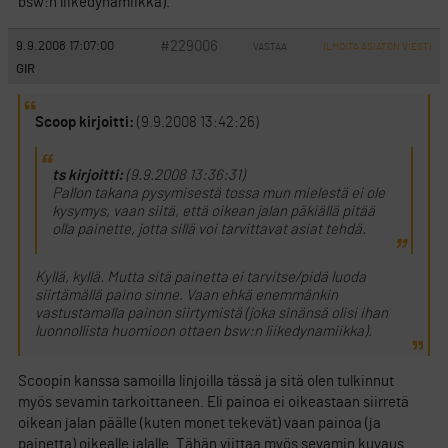
bsw:n liikedynamiikka).
#229006
9.9.2008 17:07:00
VASTAA
ILMOITA ASIATON VIESTI
GIR
Scoop kirjoitti:
(9.9.2008 13:42:26)
ts kirjoitti:
(9.9.2008 13:36:31)
Pallon takana pysymisestä tossa mun mielestä ei ole
kysymys, vaan siitä, että oikean jalan päkiällä pitää
olla painette, jotta sillä voi tarvittavat asiat tehdä.
Kyllä, kyllä. Mutta sitä painetta ei tarvitse/pidä luoda
siirtämällä paino sinne. Vaan ehkä enemmänkin
vastustamalla painon siirtymistä (joka sinänsä olisi ihan
luonnollista huomioon ottaen bsw:n liikedynamiikka).
Scoopin kanssa samoilla linjoilla tässä ja sitä olen tulkinnut
myös sevamin tarkoittaneen. Eli painoa ei oikeastaan siirretä
oikean jalan päälle (kuten monet tekevät) vaan painoa (ja
painetta) oikealle jalalle. Tähän viittaa myös sevamin kuvaus