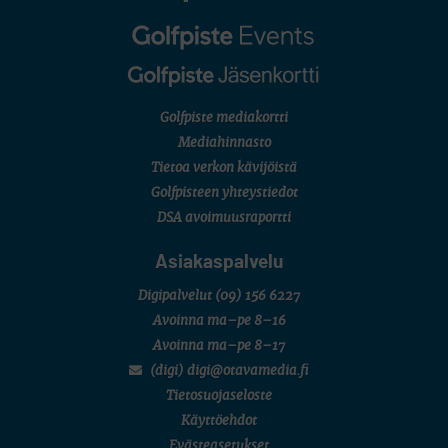
Golfpiste mediakortti
Mediahinnasto
Tietoa verkon kävijöistä
Golfpisteen yhteystiedot
DSA avoimuusraportti
Asiakaspalvelu
Digipalvelut
(09) 156 6227
Avoinna ma–pe 8–16
Avoinna ma–pe 8–17
(digi) digi@otavamedia.fi
Tietosuojaseloste
Käyttöehdot
Evästeasetukset