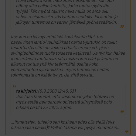
Mulla tapahtu vaan melkonen herääminen, kun oon
nähny aika paljon lantioita, jotka tuntuu pyörivän
’tyhjää’ Tän myötä tajusin miks mulla on aina ollu
vahva resistanssi myös lantion seudulla. Eli lantion ja
jalkojen tuntemus on varsin jämäkkä pyöriessäänkin.
Itse kun on käynyt erinäisiä koulukuntia läpi, tuo
passiivinen lantio/vauhdikkaat hartiat-juttukin on tullut
testattua (ja siitä on vaikea päästä eroon; vrt. pjs:n
swingipohdinnat tuolla toisessa ketjussa). Ja nyt kun hakee
ihan erilaista tuntumaa, sitä mukaa kun jalat ja lantio on
alkanut tuntua yhä kiinteämmältä osalta koko
voimantuoton dynamiikkaa, myös tietoisuus niiden
toiminnasta on lisääntynyt. Ja siitä syystä…
ts kirjoitti:
(9.9.2008 12:46:03)
Jos taas tarkoitat, että vasemman jalan tehtävä on
myös estää painoa/painopistettä siirtymästä pois
oikean päältä >> 100% agree.
…ihmettelen, tuleeko sen koskaan edes olla siellä (siis
oikean jalan päällä)? Pallon takana voi pysyä muutenkin…