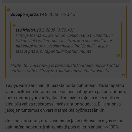
Scoop kirjoitti:
(9.9.2008 12:20:45)
ts kirjoitti:
(9.9.2008 10:50:43)
Hiito ja tosiaan… jos RR on viakee nähdä videolta, ni
tää on vielä vaikeempi. Ja sitten kun sen oivaltaa ni
pääseepi nauru… Molemmilla kiinni ja auki…ja jos
tassut pitää, ni tapahtuukin jotain muuta.
Muttei toi vielä riitä, jos paino(piste) huitelee missä kohtaa
sattuu… siihen liittyy tuo ajatukseni vastustamisesta..
Täytys varmaan ihan RL päästä tuota pohtimaan. Mulla tapahtu
vaan melkonen herääminen, kun oon nähny aika paljon lantioita,
jotka tuntuu pyörivän ’tyhjää’ Tän myötä tajusin miks mulla on
aina ollu vahva resistanssi myös lantion seudulla. Eli lantion ja
jalkojen tuntemus on varsin jämäkkä pyöriessäänkin.
Jos taas tarkoitat, että vasemman jalan tehtävä on myös estää
painoa/painopistettä siirtymästä pois oikean päältä >> 100%