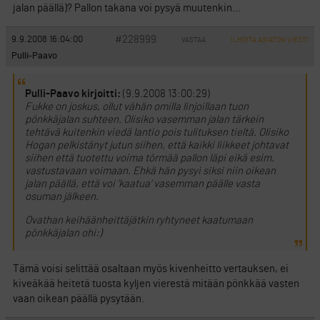
jalan päällä)? Pallon takana voi pysyä muutenkin…
#228999
9.9.2008 16:04:00
VASTAA
ILMOITA ASIATON VIESTI
Pulli-Paavo
Pulli-Paavo kirjoitti:
(9.9.2008 13:00:29)
Fukke on joskus, ollut vähän omilla linjoillaan tuon
pönkkäjalan suhteen. Olisiko vasemman jalan tärkein
tehtävä kuitenkin viedä lantio pois tulituksen tieltä. Olisiko
Hogan pelkistänyt jutun siihen, että kaikki liikkeet johtavat
siihen että tuotettu voima törmää pallon läpi eikä esim.
vastustavaan voimaan. Ehkä hän pysyi siksi niin oikean
jalan päällä, että voi ’kaatua’ vasemman päälle vasta
osuman jälkeen.
Ovathan keihäänheittäjätkin ryhtyneet kaatumaan
pönkkäjalan ohi:)
Tämä voisi selittää osaltaan myös kivenheitto vertauksen, ei
kiveäkää heitetä tuosta kyljen vierestä mitään pönkkää vasten
vaan oikean päällä pysytään.