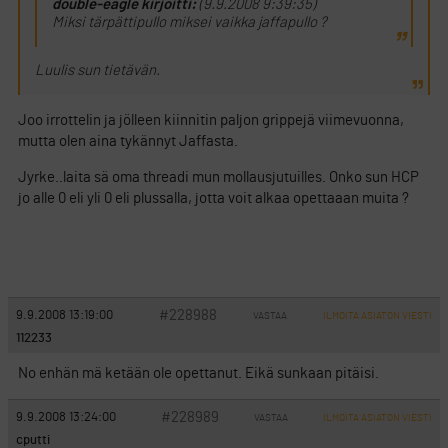
double-eagle kirjoitti:
(9.9.2008 9:39:35)
Miksi tärpättipullo miksei vaikka jaffapullo ?
Luulis sun tietävän.
Joo irrottelin ja jölleen kiinnitin paljon grippejä viimevuonna,
mutta olen aina tykännyt Jaffasta.
Jyrke..laita sä oma threadi mun mollausjutuilles. Onko sun HCP
jo alle 0 eli yli 0 eli plussalla, jotta voit alkaa opettaaan muita ?
#228988
9.9.2008 13:19:00
VASTAA
ILMOITA ASIATON VIESTI
112233
No enhän mä ketään ole opettanut. Eikä sunkaan pitäisi.
#228989
9.9.2008 13:24:00
VASTAA
ILMOITA ASIATON VIESTI
cputti