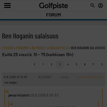
FORUM
Ben Hoganin salaisuus
ETUSIVU
›
FOORUMIT
›
KILPAGOLF & HARJOITTELU
›
BEN HOGANIN SALAISUUS
Esillä 25 viestiä, 51 - 75 (kaikkiaan 154)
1
2
3
4
5
6
7
#228987
9.9.2008 13:13:00
VASTAA
ILMOITA ASIATON VIESTI
-no eagle-
januz kirjoitti:
(9.9.2008 9:59:31)