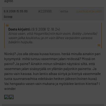
agree.
#228996
9.9.2008 15:55:00
VASTAA
ILMOITA ASIATON VIESTI
Scoop
Dosto kirjoitti:
(9.9.2008 12:18:24)
Ainoo vaan, että Hoganilla (niin kuin esim. Bobby Jonesilla)
vasen jalka koukistuu ja on vain lähes varpaiden varassa
bäkärin huipulla.
Niinkö? Jos alla olevaa kuvaa katsoo, herää minulla ainakin pari
kysymystä: miltä tuntuu vasemman jalan reidessä? Missä on
paino? Ja paine? Ainakin minun silmääni näyttäisi siltä, että
vasemman jalan sisäsyrjällä on yllättän paljonkin painetta. Ja
paino vain kasvaa, kun lantio alkaa siirtyä ja kiertyä vasemmalle
tuota suunnanvaihtoa edeltävän hetken jälkeen (toinen kuva).
Vai hengaako vasen vain mukana ja myötäilee lantion kiertoa? I
wonder.