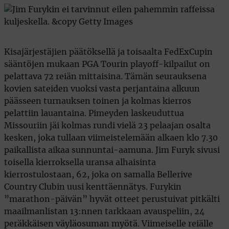
Kisajärjestäjien päätöksellä ja toisaalta FedExCupin
sääntöjen mukaan PGA Tourin playoff-kilpailut on
pelattava 72 reiän mittaisina. Tämän seurauksena
kovien sateiden vuoksi vasta perjantaina alkuun
päässeen turnauksen toinen ja kolmas kierros
pelattiin lauantaina. Pimeyden laskeuduttua
Missouriin jäi kolmas rundi vielä 23 pelaajan osalta
kesken, joka tullaan viimeistelemään alkaen klo 7.30
paikallista aikaa sunnuntai-aamuna. Jim Furyk sivusi
toisella kierroksella uransa alhaisinta
kierrostulostaan, 62, joka on samalla Bellerive
Country Clubin uusi kenttäennätys. Furykin
”marathon-päivän” hyvät otteet perustuivat pitkälti
maailmanlistan 13:nnen tarkkaan avauspeliin, 24
peräkkäisen väyläosuman myötä. Viimeiselle reiälle