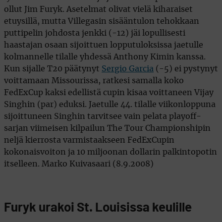
ollut Jim Furyk. Asetelmat olivat vielä kiharaiset
etuysillä, mutta Villegasin sisääntulon tehokkaan
puttipelin johdosta jenkki (-12) jäi lopullisesti
haastajan osaan sijoittuen lopputuloksissa jaetulle
kolmannelle tilalle yhdessä Anthony Kimin kanssa.
Kun sijalle T20 päätynyt
Sergio Garcia
(-5) ei pystynyt
voittamaan Missourissa, ratkesi samalla koko
FedExCup kaksi edellistä cupin kisaa voittaneen Vijay
Singhin (par) eduksi. Jaetulle 44. tilalle viikonloppuna
sijoittuneen Singhin tarvitsee vain pelata playoff-
sarjan viimeisen kilpailun The Tour Championshipin
neljä kierrosta varmistaakseen FedExCupin
kokonaisvoiton ja 10 miljoonan dollarin palkintopotin
itselleen. Marko Kuivasaari (8.9.2008)
Furyk urakoi St. Louisissa keulille