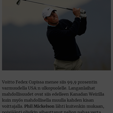
Voitto Fedex Cupissa menee siis 99,9 prosentin
varmuudella USA:n ulkopuolelle. Langanlaihat
mahdollisuudet ovat siis edelleen Kanadan Weirilla
kuin myös mahdollisella muulla kahden kisan
voittajalla.
Phil Mickelson
lähti kuitenkin mukaan,
poisjäänti olisikin aiheuttanut paljon pahaa verta