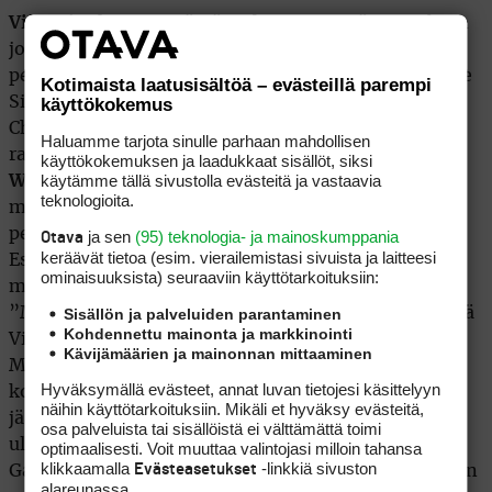
Vijay Singh
on viemässä Fedex Cupista jännnityksen
jo ennen finaalikisaa, Tour Championshipia joka
pelataan vasta kolmen viikon kuluttua. 45-vuotiaalle
Kotimaista laatusisältöä – evästeillä parempi
Singhille riittää torstaina käynnistyvässä BMW
käyttökokemus
Championshipissa kakkostilakin homman
Haluamme tarjota sinulle parhaan mahdollisen
ratkaisuun-jos hän pitää
Sergio Garcian
ja
Mike
käyttökokemuksen ja laadukkaat sisällöt, siksi
käytämme tällä sivustolla evästeitä ja vastaavia
Weirin
takanaan. Selvää on, että ainakin hiljaa
teknologioita.
mielessään Tourin johto ja markkinointiväki pitää
peukkuja ylhäällä Garcialle jännityksen säilymiseksi.
ja sen
(95) teknologia- ja mainoskumppania
Otava
keräävät tietoa (esim. vierailemis­tasi sivuista ja laitteesi
Espanjalainen on pistänyt lehdistötilaisuuksissa
ominaisuuk­sista) seuraaviin käyttötarkoituksiin:
mahdollisuuksiensa vähättelyn jopa huumoriksi.
”Minun pitäisi voittaa molemmat kisat ja toivoa, että
Sisällön ja palveluiden parantaminen
Kohdennettu mainonta ja markkinointi
Vijay putoaa rappusilta eikä pysty pelaamaan.
Kävijämäärien ja mainonnan mittaaminen
Mahdollisuudet ovat hyvin pienet. Hän on niin
Hyväksymällä evästeet, annat luvan tietojesi käsittelyyn
kovassa kunnossa, että on vaikea kuvitella Vijayn
näihin käyttötarkoituksiin. Mikäli et hyväksy evästeitä,
jäävän kummassakaan kisassa kymmenen
osa palveluista tai sisällöistä ei välttämättä toimi
ulkopuolelle, Garcia ennakoi. Voittaminen on ollut
optimaalisesti. Voit muuttaa valintojasi milloin tahansa
klikkaamalla
-linkkiä sivuston
Evästeasetukset
Garcialle tuskaista viimeisten vuosien aikana. Kahden
alareunassa.