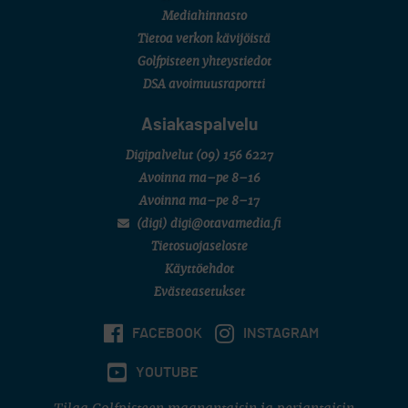
Mediahinnasto
Tietoa verkon kävijöistä
Golfpisteen yhteystiedot
DSA avoimuusraportti
Asiakaspalvelu
Digipalvelut
(09) 156 6227
Avoinna ma–pe 8–16
Avoinna ma–pe 8–17
(digi) digi@otavamedia.fi
Tietosuojaseloste
Käyttöehdot
Evästeasetukset
FACEBOOK
INSTAGRAM
YOUTUBE