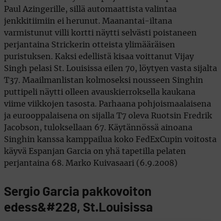
Paul Azingerille, sillä automaattista valintaa
jenkkitiimiin ei herunut. Maanantai-iltana
varmistunut villi kortti näytti selvästi poistaneen
perjantaina Strickerin otteista ylimääräisen
puristuksen. Kaksi edellistä kisaa voittanut Vijay
Singh pelasi St. Louisissa eilen 70, löytyen vasta sijalta
T37. Maailmanlistan kolmoseksi nousseen Singhin
puttipeli näytti olleen avauskierroksella kaukana
viime viikkojen tasosta. Parhaana pohjoismaalaisena
ja eurooppalaisena on sijalla T7 oleva Ruotsin Fredrik
Jacobson, tuloksellaan 67. Käytännössä ainoana
Singhin kanssa kamppailua koko FedExCupin voitosta
käyvä Espanjan Garcia on yhä tapetilla pelaten
perjantaina 68. Marko Kuivasaari (6.9.2008)
Sergio Garcia pakkovoiton
edess&#228, St.Louisissa