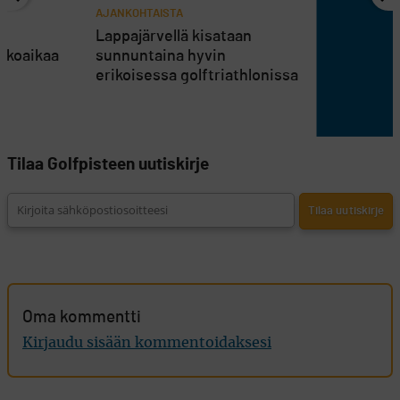
AJANKOHTAISTA
en
Lappajärvellä kisataan
atkoaikaa
sunnuntaina hyvin
erikoisessa golftriathlonissa
Tilaa Golfpisteen uutiskirje
Oma kommentti
Kirjaudu sisään kommentoidaksesi