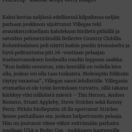
Kaksi kertaa neljässä edellisessä kilpailussa neljän
parhaan joukkoon sijoittunut Villegas teki
avauskierroksellaan kahdeksan birdietä pitkällä ja
sateiden pehmentämällä Bellerive Country Clubilla.
Kolumbialaisen peli näytti kaikin puolin irtonaiselta ja
hyvä pelituntuma piti 26-vuotiaan pelaajan
itseluottamuksen korkealla rundin loppuun saakka.
”Kun kaikki onnistuu, niin kentällä on todella kiva
olla, joskus voi olla taas tuskaista. Molempiin fiiliksiin
täytyy varautua”, Villegas sanoi lehdistölle. Villegasin
etumatka ei ole tosin kovinkaan turvattu, sillä takana
kärkkyy viisi nälkäistä miestä – Tim Herron, Andres
Romero, Stuart Appleby, Steve Stricker sekä Kenny
Perry. Pitkän birdieputin 18:lla upottanut Stricker
lienee parhaillaan em. joukon helpottunein pelaaja.
Hän on joutunut viime viikot esittämään parhaita
puoliaan USA:n Ryder Cup -joukkueen kapteenille