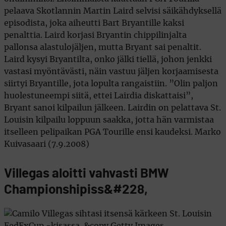
pelaava Skotlannin Martin Laird selvisi säikähdyksellä
episodista, joka aiheutti Bart Bryantille kaksi
penalttia. Laird korjasi Bryantin chippilinjalta
pallonsa alastulojäljen, mutta Bryant sai penaltit.
Laird kysyi Bryantilta, onko jälki tiellä, johon jenkki
vastasi myöntävästi, näin vastuu jäljen korjaamisesta
siirtyi Bryantille, jota lopulta rangaistiin. ”Olin paljon
huolestuneempi siitä, ettei Lairdia diskattaisi”,
Bryant sanoi kilpailun jälkeen. Lairdin on pelattava St.
Louisin kilpailu loppuun saakka, jotta hän varmistaa
itselleen pelipaikan PGA Tourille ensi kaudeksi. Marko
Kuivasaari (7.9.2008)
Villegas aloitti vahvasti BMW
Championshipiss&#228,