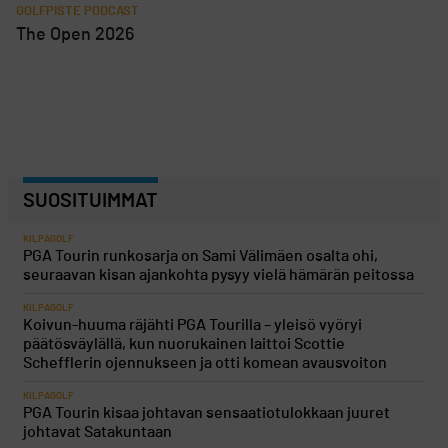
GOLFPISTE PODCAST
The Open 2026
SUOSITUIMMAT
KILPAGOLF
PGA Tourin runkosarja on Sami Välimäen osalta ohi,
seuraavan kisan ajankohta pysyy vielä hämärän peitossa
KILPAGOLF
Koivun-huuma räjähti PGA Tourilla – yleisö vyöryi
päätösväylällä, kun nuorukainen laittoi Scottie
Schefflerin ojennukseen ja otti komean avausvoiton
KILPAGOLF
PGA Tourin kisaa johtavan sensaatiotulokkaan juuret
johtavat Satakuntaan