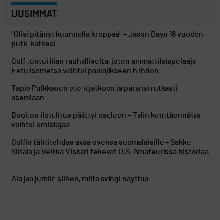
UUSIMMAT
"Olisi pitänyt kuunnella kroppaa" – Jason Dayn 18 vuoden
putki katkesi
Golf tuntui liian rauhalliselta, joten ammattilaispelaaja
Eetu Isometsä vaihtoi päälajikseen hiihdon
Tapio Pulkkanen eteni jatkoon ja paransi rutkasti
asemiaan
Bogiton ilotulitus päättyi eagleen – Talin kenttäennätys
vaihtoi omistajaa
Golfin tähtitehdas avaa ovensa suomalaisille – Sakke
Siltala ja Veikka Viskari tekevät U.S. Amateurissa historiaa
Älä jää jumiin siihen, miltä svingi näyttää