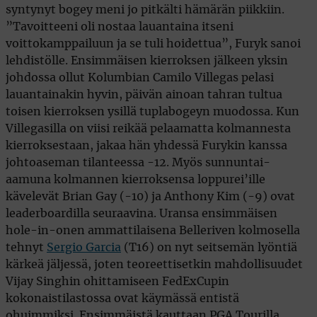
syntynyt bogey meni jo pitkälti hämärän piikkiin.
”Tavoitteeni oli nostaa lauantaina itseni
voittokamppailuun ja se tuli hoidettua”, Furyk sanoi
lehdistölle. Ensimmäisen kierroksen jälkeen yksin
johdossa ollut Kolumbian Camilo Villegas pelasi
lauantainakin hyvin, päivän ainoan tahran tultua
toisen kierroksen ysillä tuplabogeyn muodossa. Kun
Villegasilla on viisi reikää pelaamatta kolmannesta
kierroksestaan, jakaa hän yhdessä Furykin kanssa
johtoaseman tilanteessa -12. Myös sunnuntai-
aamuna kolmannen kierroksensa loppurei’ille
kävelevät Brian Gay (-10) ja Anthony Kim (-9) ovat
leaderboardilla seuraavina. Uransa ensimmäisen
hole-in-onen ammattilaisena Belleriven kolmosella
tehnyt
Sergio Garcia
(T16) on nyt seitsemän lyöntiä
kärkeä jäljessä, joten teoreettisetkin mahdollisuudet
Vijay Singhin ohittamiseen FedExCupin
kokonaistilastossa ovat käymässä entistä
ohuimmiksi. Ensimmäistä kauttaan PGA Tourilla