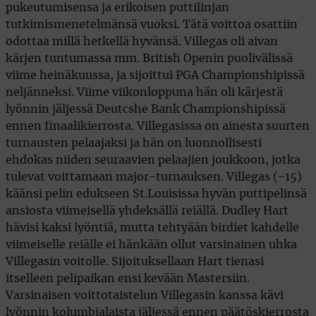
pukeutumisensa ja erikoisen puttilinjan
tutkimismenetelmänsä vuoksi. Tätä voittoa osattiin
odottaa millä hetkellä hyvänsä. Villegas oli aivan
kärjen tuntumassa mm. British Openin puolivälissä
viime heinäkuussa, ja sijoittui PGA Championshipissä
neljänneksi. Viime viikonloppuna hän oli kärjestä
lyönnin jäljessä Deutcshe Bank Championshipissä
ennen finaalikierrosta. Villegasissa on ainesta suurten
turnausten pelaajaksi ja hän on luonnollisesti
ehdokas niiden seuraavien pelaajien joukkoon, jotka
tulevat voittamaan major-turnauksen. Villegas (-15)
käänsi pelin edukseen St.Louisissa hyvän puttipelinsä
ansiosta viimeisellä yhdeksällä reiällä. Dudley Hart
hävisi kaksi lyöntiä, mutta tehtyään birdiet kahdelle
viimeiselle reiälle ei hänkään ollut varsinainen uhka
Villegasin voitolle. Sijoituksellaan Hart tienasi
itselleen pelipaikan ensi kevään Mastersiin.
Varsinaisen voittotaistelun Villegasin kanssa kävi
lyönnin kolumbialaista jäljessä ennen päätöskierrosta