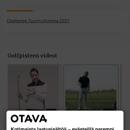
Challenge Tourin ohjelma 2007
Kotimaista laatusisältöä – evästeillä parempi