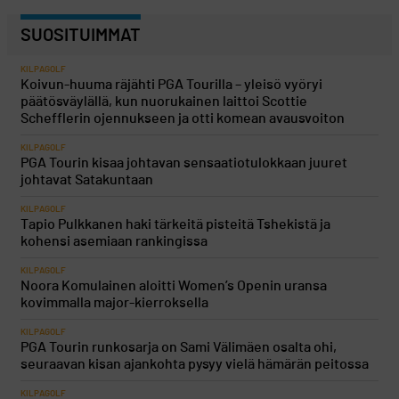
SUOSITUIMMAT
KILPAGOLF
Koivun-huuma räjähti PGA Tourilla – yleisö vyöryi
päätösväylällä, kun nuorukainen laittoi Scottie
Schefflerin ojennukseen ja otti komean avausvoiton
KILPAGOLF
PGA Tourin kisaa johtavan sensaatiotulokkaan juuret
johtavat Satakuntaan
KILPAGOLF
Tapio Pulkkanen haki tärkeitä pisteitä Tshekistä ja
kohensi asemiaan rankingissa
KILPAGOLF
Noora Komulainen aloitti Women’s Openin uransa
kovimmalla major-kierroksella
KILPAGOLF
PGA Tourin runkosarja on Sami Välimäen osalta ohi,
seuraavan kisan ajankohta pysyy vielä hämärän peitossa
KILPAGOLF