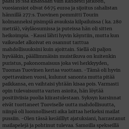
pääsi 16:ssa kisassaan vain kahdesti jatkoon,
vuosiansiot olivat 6675 euroa ja sijoitus rahalistan
hännillä 277:s. Tuovinen pommitti Tourin
kolmanneksi pisimpiä avauksia kilpailuissa ( ka. 280
metriä), väyläosumissa ja puteissa hän oli sitten
heikoimpia. -Kausi lähti hyvin käyntiin, mutta kun
vaikeudet alkoivat en osannut tarttua
mahdollisuuksini kuin ajoittain. Siellä oli paljon
hyvääkin, päällimmäisin muistikuva on kuitenkin
puristus, pakonomaisuus joka vei herkkyyden,
Tuomas Tuovinen kertaa vuottaan. -Tämä oli hyvin
opettavainen vuosi, kulunut sanonta mutta pitää
paikkansa, en vaihtaisi yhtään kisaa pois. Varmasti
opin tulevaisuutta varten asioita, hän löytää
positiiviisia puolia kiirastulestaan. Syksyn karsinnat
eivät tuottaneet Tuoviselle uutta mahdollisuutta,
niinpä oli luonnollisesti aika laittaa hetkeksi mailat
pussiin. -Olen tässä keräilllyt ajatuksiani, harrastanut
mailapelejä ja pohtinut tulevaa. Samoilla spekseillä