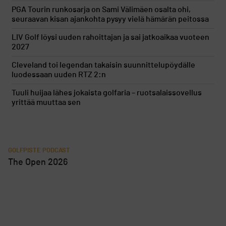
PGA Tourin runkosarja on Sami Välimäen osalta ohi,
seuraavan kisan ajankohta pysyy vielä hämärän peitossa
LIV Golf löysi uuden rahoittajan ja sai jatkoaikaa vuoteen
2027
Cleveland toi legendan takaisin suunnittelupöydälle
luodessaan uuden RTZ 2:n
Tuuli huijaa lähes jokaista golfaria – ruotsalaissovellus
yrittää muuttaa sen
GOLFPISTE PODCAST
The Open 2026