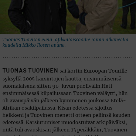
Tuomas Tuovisen etelä-afikkalaiscaddie toimii alkaneella
kaudella Mikko Ilosen apuna.
TUOMAS TUOVINEN
sai kortin Euroopan Tourille
syksyllä 2005 karsintojen kautta, ensimmäisensä
suomalaisena sitten 90-luvun puolivälin.Heti
ensimmäisessä kilpailussaan Tuovinen väläytti, hän
oli avauspäivän jälkeen kymmenen joukossa Etelä-
Afrikan osakilpailussa. Kisan edetessä sijoitus
heikkeni ja Tuovinen menetti otteen peliinsä kauden
edetessä. Karsiutumiset muodostuivat arkipäiväksi,
niitä tuli avauskisan jälkeen 13 peräkkäin, Tuovinen