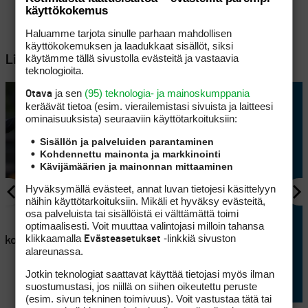
käyttökokemus
Haluamme tarjota sinulle parhaan mahdollisen
käyttökokemuksen ja laadukkaat sisällöt, siksi
käytämme tällä sivustolla evästeitä ja vastaavia
Lisää aiheesta
teknologioita.
ja sen
(95) teknologia- ja mainoskumppania
Otava
keräävät tietoa (esim. vierailemis­tasi sivuista ja laitteesi
ominaisuuk­sista) seuraaviin käyttötarkoituksiin:
Sisällön ja palveluiden parantaminen
Kohdennettu mainonta ja markkinointi
Kävijämäärien ja mainonnan mittaaminen
Hyväksymällä evästeet, annat luvan tietojesi käsittelyyn
näihin käyttötarkoituksiin. Mikäli et hyväksy evästeitä,
AJANKOHTAISTA
osa palveluista tai sisällöistä ei välttämättä toimi
optimaalisesti. Voit muuttaa valintojasi milloin tahansa
en
Lappajärvellä kisataan
klikkaamalla
-linkkiä sivuston
Evästeasetukset
atkoaikaa
sunnuntaina hyvin
alareunassa.
erikoisessa golftriathlonissa
Jotkin teknologiat saattavat käyttää tietojasi myös ilman
suostumustasi, jos niillä on siihen oikeutettu peruste
(esim. sivun tekninen toimivuus). Voit vastustaa tätä tai