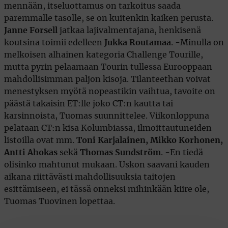
mennään, itseluottamus on tarkoitus saada
paremmalle tasolle, se on kuitenkin kaiken perusta.
Janne Forsell
jatkaa lajivalmentajana, henkisenä
koutsina toimii edelleen
Jukka Routamaa
. -Minulla on
melkoisen alhainen kategoria Challenge Tourille,
mutta pyrin pelaamaan Tourin tullessa Eurooppaan
mahdollisimman paljon kisoja. Tilanteethan voivat
menestyksen myötä nopeastikin vaihtua, tavoite on
päästä takaisin ET:lle joko CT:n kautta tai
karsinnoista, Tuomas suunnittelee. Viikonloppuna
pelataan CT:n kisa Kolumbiassa, ilmoittautuneiden
listoilla ovat mm.
Toni Karjalainen, Mikko Korhonen,
Antti Ahokas
sekä
Thomas Sundström
. -En tiedä
olisinko mahtunut mukaan. Uskon saavani kauden
aikana riittävästi mahdollisuuksia taitojen
esittämiseen, ei tässä onneksi mihinkään kiire ole,
Tuomas Tuovinen lopettaa.