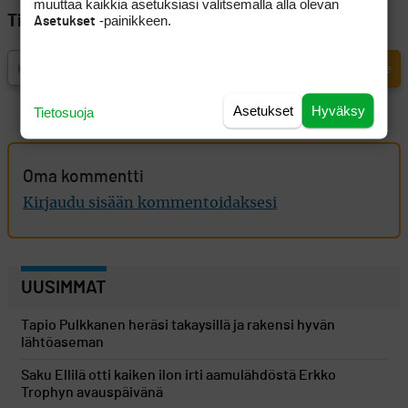
muuttaa kaikkia asetuksiasi valitsemalla alla olevan
-painikkeen.
Tilaa Golfpisteen uutiskirje
Asetukset
Asetukset
Hyväksy
Tietosuoja
Oma kommentti
Kirjaudu sisään kommentoidaksesi
UUSIMMAT
Tapio Pulkkanen heräsi takaysillä ja rakensi hyvän
lähtöaseman
Saku Ellilä otti kaiken ilon irti aamulähdöstä Erkko
Trophyn avauspäivänä