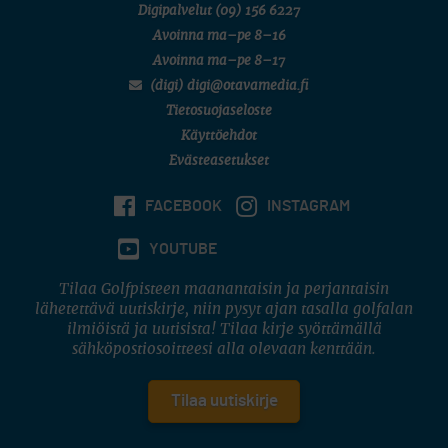
Digipalvelut
(09) 156 6227
Avoinna ma–pe 8–16
Avoinna ma–pe 8–17
(digi) digi@otavamedia.fi
Tietosuojaseloste
Käyttöehdot
Evästeasetukset
FACEBOOK
INSTAGRAM
YOUTUBE
Tilaa Golfpisteen maanantaisin ja perjantaisin
lähetettävä uutiskirje, niin pysyt ajan tasalla golfalan
ilmiöistä ja uutisista! Tilaa kirje syöttämällä
sähköpostiosoitteesi alla olevaan kenttään.
Tilaa uutiskirje