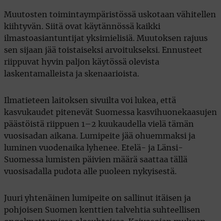
Muutosten toimintaympäristössä uskotaan vähitellen
kiihtyvän. Siitä ovat käytännössä kaikki
ilmastoasiantuntijat yksimielisiä. Muutoksen rajuus
sen sijaan jää toistaiseksi arvoitukseksi. Ennusteet
riippuvat hyvin paljon käytössä olevista
laskentamalleista ja skenaarioista.
Ilmatieteen laitoksen sivuilta voi lukea, että
kasvukaudet pitenevät Suomessa kasvihuonekaasujen
päästöistä riippuen 1–2 kuukaudella vielä tämän
vuosisadan aikana. Lumipeite jää ohuemmaksi ja
luminen vuodenaika lyhenee. Etelä- ja Länsi-
Suomessa lumisten päivien määrä saattaa tällä
vuosisadalla pudota alle puoleen nykyisestä.
Juuri yhtenäinen lumipeite on sallinut itäisen ja
pohjoisen Suomen kenttien talvehtia suhteellisen