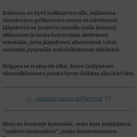
Kokemus on hyvä indikaattori sille, millaisissa
olosuhteissa golfkenttien nurmi on talvehtinut.
Jääpeitettä on jouduttu suurella osalla kentistä
rikkomaan ja muita hoitotoimia aktiivisesti
tekemään, jotta jääpoltteen aiheuttamat tuhot
saataisiin pysymään mahdollisimman vähäisinä.
Helppoa se ei aina ole ollut, kuten Golfpisteen
viimeviikkoisesta jutusta hyvin (klikkaa alla) kävi ilmi.
Jääpolte vaanii golfkenttiä
Moni on herännyt kysymään, onko kyse jonkinlaista
”uudesta normaalista”, jonka ilmastonmuutos