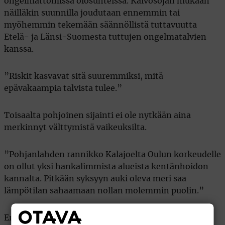
ongelmattomissa olosuhteissa. Kaivosojan mukaan
näilläkin suunnilla joudutaan ennemmin tai
myöhemmin tekemään säännöllistä tuttavuutta
Etelä- ja Länsi-Suomesta tuttujen ongelmatalvien
kanssa.
”Riskit kasvavat sitä suuremmiksi, mitä
epävakaampia talvista tulee.”
Toisaalta pohjoinen sijainti ei ole nytkään aina
merkinnyt välttymistä vaikeuksilta.
”Pohjanlahden rannikko Kalajoelta Oulun korkeudelle
on ollut yksi hankalimmista alueista kentänhoidon
kannalta. Pitkään syksyyn auki oleva meri saa
lämpötilan sahaamaan nollan molemmin puolin.”
Erot voivat olla hyvinkin suuria myös alueellisesti.