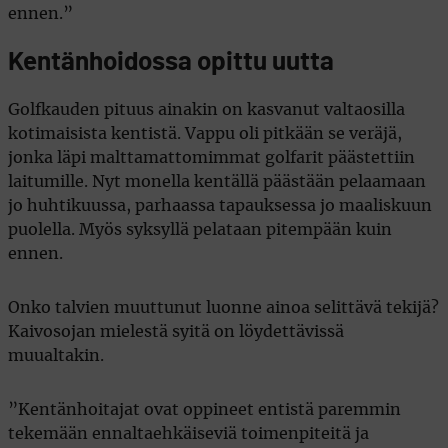
ennen.”
Kentänhoidossa opittu uutta
Golfkauden pituus ainakin on kasvanut valtaosilla
kotimaisista kentistä. Vappu oli pitkään se veräjä,
jonka läpi malttamattomimmat golfarit päästettiin
laitumille. Nyt monella kentällä päästään pelaamaan
jo huhtikuussa, parhaassa tapauksessa jo maaliskuun
puolella. Myös syksyllä pelataan pitempään kuin
ennen.
Onko talvien muuttunut luonne ainoa selittävä tekijä?
Kaivosojan mielestä syitä on löydettävissä
muualtakin.
”Kentänhoitajat ovat oppineet entistä paremmin
tekemään ennaltaehkäiseviä toimenpiteitä ja