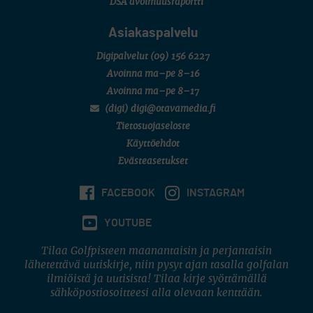
DSA avoimuusraportti
Asiakaspalvelu
Digipalvelut
(09) 156 6227
Avoinna ma–pe 8–16
Avoinna ma–pe 8–17
(digi) digi@otavamedia.fi
Tietosuojaseloste
Käyttöehdot
Evästeasetukset
FACEBOOK
INSTAGRAM
YOUTUBE
Tilaa Golfpisteen maanantaisin ja perjantaisin
lähetettävä uutiskirje, niin pysyt ajan tasalla golfalan
ilmiöistä ja uutisista! Tilaa kirje syöttämällä
sähköpostiosoitteesi alla olevaan kenttään.