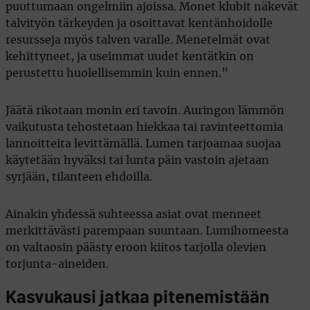
puuttumaan ongelmiin ajoissa. Monet klubit näkevät
talvityön tärkeyden ja osoittavat kentänhoidolle
resursseja myös talven varalle. Menetelmät ovat
kehittyneet, ja useimmat uudet kentätkin on
perustettu huolellisemmin kuin ennen.”
Jäätä rikotaan monin eri tavoin. Auringon lämmön
vaikutusta tehostetaan hiekkaa tai ravinteettomia
lannoitteita levittämällä. Lumen tarjoamaa suojaa
käytetään hyväksi tai lunta päin vastoin ajetaan
syrjään, tilanteen ehdoilla.
Ainakin yhdessä suhteessa asiat ovat menneet
merkittävästi parempaan suuntaan. Lumihomeesta
on valtaosin päästy eroon kiitos tarjolla olevien
torjunta-aineiden.
Kasvukausi jatkaa pitenemistään