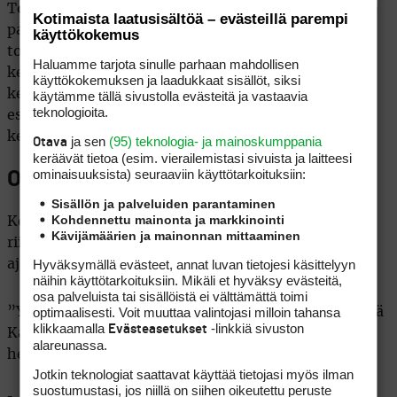
Topografialla on niin suuri merkitys
Kotimaista laatusisältöä – evästeillä parempi
paikallisilmastossa, että olosuhteet kahdella
käyttökokemus
toisistaan joidenkin kilometrien päässä sijaitsevalla
Haluamme tarjota sinulle parhaan mahdollisen
kentällä voivat olla radikaalisti erilaiset. Lisäksi
käyttökokemuksen ja laadukkaat sisällöt, siksi
kentän sisäinen mikroilmasto voi heijastua
käytämme tällä sivustolla evästeitä ja vastaavia
teknologioita.
esimerkiksi siihen, kuinka kasvu eri puolilla
kenttäaluetta lähtee käyntiin.
ja sen
(95) teknologia- ja mainoskumppania
Otava
keräävät tietoa (esim. vierailemis­tasi sivuista ja laitteesi
ominaisuuk­sista) seuraaviin käyttötarkoituksiin:
Oikea-aikaisuus keväällä arvossaan
Sisällön ja palveluiden parantaminen
Kohdennettu mainonta ja markkinointi
Kentän herääminen hyvään pelattavaan kuntoon
Kävijämäärien ja mainonnan mittaaminen
riippuu myös hoitotoimien oikeaan osuvasta
Hyväksymällä evästeet, annat luvan tietojesi käsittelyyn
ajoituksesta.
näihin käyttötarkoituksiin. Mikäli et hyväksy evästeitä,
osa palveluista tai sisällöistä ei välttämättä toimi
optimaalisesti. Voit muuttaa valintojasi milloin tahansa
”Yksi päivä keväällä vastaa viikkoa syksyllä”, tiivistää
klikkaamalla
-linkkiä sivuston
Evästeasetukset
Kaivosoja. Käsijarru on osattava irrottaa oikealla
alareunassa.
hetkellä.
Jotkin teknologiat saattavat käyttää tietojasi myös ilman
suostumustasi, jos niillä on siihen oikeutettu peruste