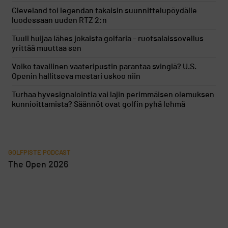
Cleveland toi legendan takaisin suunnittelupöydälle
luodessaan uuden RTZ 2:n
Tuuli huijaa lähes jokaista golfaria – ruotsalaissovellus
yrittää muuttaa sen
Voiko tavallinen vaateripustin parantaa svingiä? U.S.
Openin hallitseva mestari uskoo niin
Turhaa hyvesignalointia vai lajin perimmäisen olemuksen
kunnioittamista? Säännöt ovat golfin pyhä lehmä
GOLFPISTE PODCAST
The Open 2026