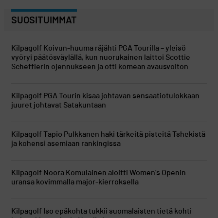
SUOSITUIMMAT
Kilpagolf
Koivun-huuma räjähti PGA Tourilla – yleisö
vyöryi päätösväylällä, kun nuorukainen laittoi Scottie
Schefflerin ojennukseen ja otti komean avausvoiton
Kilpagolf
PGA Tourin kisaa johtavan sensaatiotulokkaan
juuret johtavat Satakuntaan
Kilpagolf
Tapio Pulkkanen haki tärkeitä pisteitä Tshekistä
ja kohensi asemiaan rankingissa
Kilpagolf
Noora Komulainen aloitti Women’s Openin
uransa kovimmalla major-kierroksella
Kilpagolf
Iso epäkohta tukkii suomalaisten tietä kohti