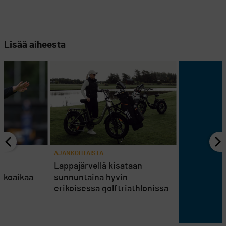
Lisää aiheesta
AJANKOHTAISTA
en
Lappajärvellä kisataan
atkoaikaa
sunnuntaina hyvin
erikoisessa golftriathlonissa