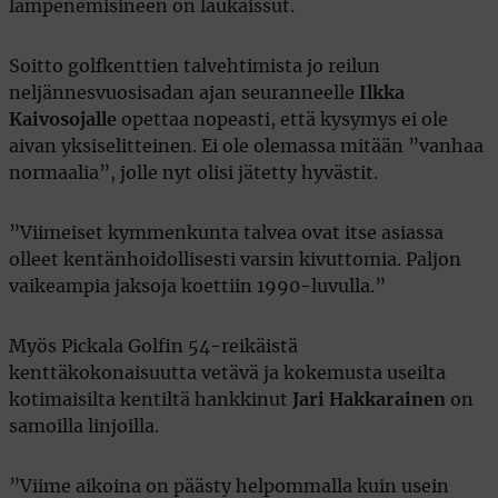
lämpenemisineen on laukaissut.
Soitto golfkenttien talvehtimista jo reilun
neljännesvuosisadan ajan seuranneelle
Ilkka
Kaivosojalle
opettaa nopeasti, että kysymys ei ole
aivan yksiselitteinen. Ei ole olemassa mitään ”vanhaa
normaalia”, jolle nyt olisi jätetty hyvästit.
”Viimeiset kymmenkunta talvea ovat itse asiassa
olleet kentänhoidollisesti varsin kivuttomia. Paljon
vaikeampia jaksoja koettiin 1990-luvulla.”
Myös Pickala Golfin 54-reikäistä
kenttäkokonaisuutta vetävä ja kokemusta useilta
kotimaisilta kentiltä hankkinut
Jari Hakkarainen
on
samoilla linjoilla.
”Viime aikoina on päästy helpommalla kuin usein