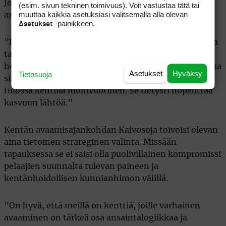
Jonkin verran vaikutusta on myös kentällä valta-
(esim. sivun tekninen toimivuus). Voit vastustaa tätä tai
muuttaa kaikkia asetuksiasi valitsemalla alla olevan
asemassa olevilla heinälajeilla.
-painikkeen.
Asetukset
”Röllit ja joillekin kentille kylvetty nata ovat parhaita
talvehtimaan. Mutta kylänurmikkakin on nykyisin
hoitotoimin alkanut oloissamme sopeutua tai jalostua
Asetukset
Hyväksy
Tietosuoja
sillä tavoin, että yleensä yksivuotisesta heinästä on
tulossa kentillä monivuotinen. Se tietysti nopeuttaa
kasvuun lähtöä.”
Kentän avaamisajankohdan Kaivosoja toivoisi olevan
aina tietoinen strateginen valinta. Missään
tapauksessa se ei saisi olla puolivillainen kompromissi
pelaajien suunnalta tulevan paineen ja
kentänhoidollisen kunnianhimon välillä.
”On hyvä, että meillä on kenttiä, joille varhainen
avaaminen on tärkeä osa ansaintalogiikkaa ja