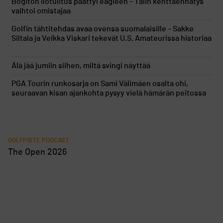
Bogiton ilotulitus päättyi eagleen – Talin kenttäennätys
vaihtoi omistajaa
Golfin tähtitehdas avaa ovensa suomalaisille – Sakke
Siltala ja Veikka Viskari tekevät U.S. Amateurissa historiaa
Älä jää jumiin siihen, miltä svingi näyttää
PGA Tourin runkosarja on Sami Välimäen osalta ohi,
seuraavan kisan ajankohta pysyy vielä hämärän peitossa
GOLFPISTE PODCAST
The Open 2026