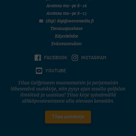
Avoinna ma–pe 8–16
Avoinna ma–pe 8–17
(digi) digi@otavamedia.fi
Tietosuojaseloste
Käyttöehdot
Evästeasetukset
FACEBOOK
INSTAGRAM
YOUTUBE
Tilaa Golfpisteen maanantaisin ja perjantaisin
lähetettävä uutiskirje, niin pysyt ajan tasalla golfalan
ilmiöistä ja uutisista! Tilaa kirje syöttämällä
sähköpostiosoitteesi alla olevaan kenttään.
Tilaa uutiskirje