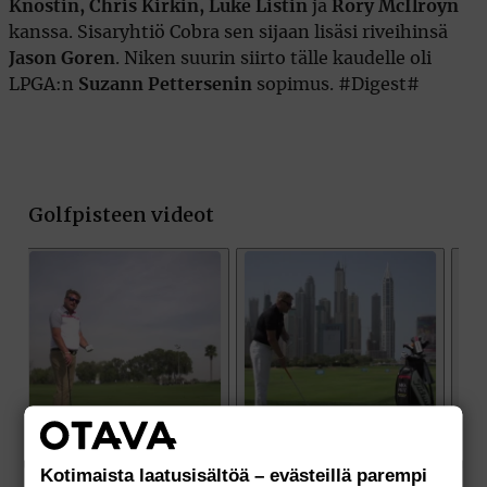
Knostin, Chris Kirkin, Luke Listin
ja
Rory McIlroyn
kanssa. Sisaryhtiö Cobra sen sijaan lisäsi riveihinsä
Jason Goren
. Niken suurin siirto tälle kaudelle oli
LPGA:n
Suzann Pettersenin
sopimus. #Digest#
Kotimaista laatusisältöä – evästeillä parempi