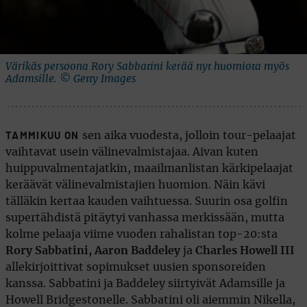
Värikäs persoona Rory Sabbatini kerää nyt huomiota myös
Adamsille. © Getty Images
sen aika vuodesta, jolloin tour-pelaajat
TAMMIKUU ON
vaihtavat usein välinevalmistajaa. Aivan kuten
huippuvalmentajatkin, maailmanlistan kärkipelaajat
keräävät välinevalmistajien huomion. Näin kävi
tälläkin kertaa kauden vaihtuessa. Suurin osa golfin
supertähdistä pitäytyi vanhassa merkissään, mutta
kolme pelaaja viime vuoden rahalistan top-20:sta 
Rory Sabbatini, Aaron Baddeley
ja
Charles Howell III

allekirjoittivat sopimukset uusien sponsoreiden
kanssa. Sabbatini ja Baddeley siirtyivät Adamsille ja
Howell Bridgestonelle. Sabbatini oli aiemmin Nikella,