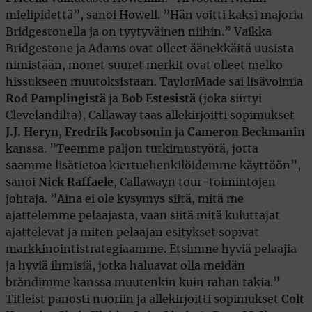
mielipidettä”, sanoi Howell. ”Hän voitti kaksi majoria
Bridgestonella ja on tyytyväinen niihin.” Vaikka
Bridgestone ja Adams ovat olleet äänekkäitä uusista
nimistään, monet suuret merkit ovat olleet melko
hissukseen muutoksistaan. TaylorMade sai lisävoimia
Rod Pamplingistä
ja
Bob Estesistä
(joka siirtyi
Clevelandilta), Callaway taas allekirjoitti sopimukset
J.J. Heryn, Fredrik Jacobsonin
ja
Cameron Beckmanin
kanssa. ”Teemme paljon tutkimustyötä, jotta
saamme lisätietoa kiertuehenkilöidemme käyttöön”,
sanoi
Nick Raffaele
, Callawayn tour-toimintojen
johtaja. ”Aina ei ole kysymys siitä, mitä me
ajattelemme pelaajasta, vaan siitä mitä kuluttajat
ajattelevat ja miten pelaajan esitykset sopivat
markkinointistrategiaamme. Etsimme hyviä pelaajia
ja hyviä ihmisiä, jotka haluavat olla meidän
brändimme kanssa muutenkin kuin rahan takia.”
Titleist panosti nuoriin ja allekirjoitti sopimukset
Colt