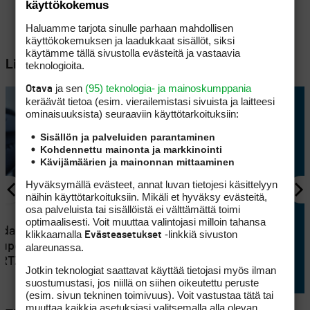
käyttökokemus
Haluamme tarjota sinulle parhaan mahdollisen
käyttökokemuksen ja laadukkaat sisällöt, siksi
käytämme tällä sivustolla evästeitä ja vastaavia
Lisää aiheesta
teknologioita.
ja sen
(95) teknologia- ja mainoskumppania
Otava
keräävät tietoa (esim. vierailemis­tasi sivuista ja laitteesi
ominaisuuk­sista) seuraaviin käyttötarkoituksiin:
Sisällön ja palveluiden parantaminen
Kohdennettu mainonta ja markkinointi
Kävijämäärien ja mainonnan mittaaminen
Hyväksymällä evästeet, annat luvan tietojesi käsittelyyn
näihin käyttötarkoituksiin. Mikäli et hyväksy evästeitä,
osa palveluista tai sisällöistä ei välttämättä toimi
VÄLINEET
2
optimaalisesti. Voit muuttaa valintojasi milloin tahansa
ndan
klikkaamalla
-linkkiä sivuston
Testissä Huawei Watch Fit 5
Evästeasetukset
lupöydälle
alareunassa.
Pro: Miten kohtuuhintainen
 RTZ 2:n
monilajikello toimii golfarin
Jotkin teknologiat saattavat käyttää tietojasi myös ilman
ranteessa?
suostumustasi, jos niillä on siihen oikeutettu peruste
(esim. sivun tekninen toimivuus). Voit vastustaa tätä tai
muuttaa kaikkia asetuksiasi valitsemalla alla olevan