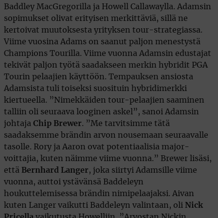
Baddley MacGregorilla ja Howell Callawaylla. Adamsin
sopimukset olivat erityisen merkittäviä, sillä ne
kertoivat muutoksesta yrityksen tour-strategiassa.
Viime vuosina Adams on saanut paljon menestystä
Champions Tourilla. Viime vuonna Adamsin edustajat
tekivät paljon työtä saadakseen merkin hybridit PGA
Tourin pelaajien käyttöön. Tempauksen ansiosta
Adamsista tuli toiseksi suosituin hybridimerkki
kiertueella. ”Nimekkäiden tour-pelaajien saaminen
talliin oli seuraava looginen askel”, sanoi Adamsin
johtaja
Chip Brewer
. ”Me tarvitsimme tätä
saadaksemme brändin arvon nousemaan seuraavalle
tasolle. Rory ja Aaron ovat potentiaalisia major-
voittajia, kuten näimme viime vuonna.” Brewer lisäsi,
että
Bernhard Langer
, joka siirtyi Adamsille viime
vuonna, auttoi ystävänsä Baddeleyn
houkuttelemisessa brändin nimipelaajaksi. Aivan
kuten Langer vaikutti Baddeleyn valintaan, oli
Nick
Pricella
vaikutusta Howelliin. ”Arvostan Nickin