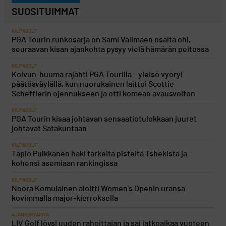
SUOSITUIMMAT
KILPAGOLF
PGA Tourin runkosarja on Sami Välimäen osalta ohi,
seuraavan kisan ajankohta pysyy vielä hämärän peitossa
KILPAGOLF
Koivun-huuma räjähti PGA Tourilla – yleisö vyöryi
päätösväylällä, kun nuorukainen laittoi Scottie
Schefflerin ojennukseen ja otti komean avausvoiton
KILPAGOLF
PGA Tourin kisaa johtavan sensaatiotulokkaan juuret
johtavat Satakuntaan
KILPAGOLF
Tapio Pulkkanen haki tärkeitä pisteitä Tshekistä ja
kohensi asemiaan rankingissa
KILPAGOLF
Noora Komulainen aloitti Women’s Openin uransa
kovimmalla major-kierroksella
AJANKOHTAISTA
LIV Golf löysi uuden rahoittajan ja sai jatkoaikaa vuoteen