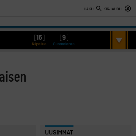
HAKU
KIRJAUDU
[
16
]
[
9
]
Kilpailua
Suomalaista
laisen
UUSIMMAT