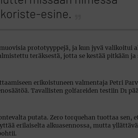
muttei missään nimessä
koriste-esine.
uovisia prototyyppejä, ja kun jyvä valikoitui a
mistettu teräksestä, jotta se kestää pitkään ja 
puttaamiseen erikoistuneen valmentaja Petri Parv
nosäätöä. Tavallisten golfareiden testiin D1 pää
ontevalta putata. Zero torquehan tuottaa sen, e
yttää erilaiselta alkuasennossa, mutta yllättävä
ohtii.