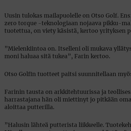
Uusin tulokas mailapuolelle on Otso Golf. En
zero torque -teknologiaan nojaava pikku-mall
tuotettua, on viety käsistä, kertoo yrityksen p
”Mielenkiintoa on. Itselleni oli mukava ylläty
moni haluaa sitä tukea”, Farin kertoo.
Otso Golfin tuotteet paitsi suunnitellaan m
Farinin tausta on arkkitehtuurissa ja teollis
harrastajana hän oli miettinyt jo pitkään oma
aloittaa putterilla.
”Halusin lähteä putterista liikkeelle. Tuoteke