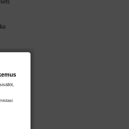
osen
kka
okemus
isällöt,
mis­tasi