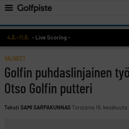
4.8.–11.8.
- Live Scoring -
VÄLINEET
Golfin puhdaslinjainen ty
Otso Golfin putteri
Teksti
SAMI SARPAKUNNAS
Torstaina 19. kesäkuuta