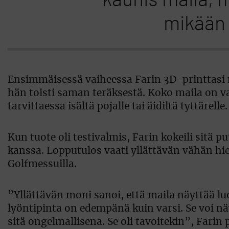
kaunis maila, 
mikään 
Ensimmäisessä vaiheessa Farin 3D-printtasi m
hän toisti saman teräksestä. Koko maila on val
tarvittaessa isältä pojalle tai äidiltä tyttärelle.
Kun tuote oli testivalmis, Farin kokeili sitä 
kanssa. Lopputulos vaati yllättävän vähän hie
Golfmessuilla.
”Yllättävän moni sanoi, että maila näyttää lu
lyöntipinta on edempänä kuin varsi. Se voi nä
sitä ongelmallisena. Se oli tavoitekin”, Farin p