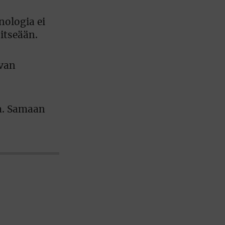
nologia ei
itseään.
avan
lla. Samaan