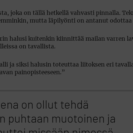
ta, joka on tällä hetkellä vahvasti pinnalla. Tek
semminkin, mutta läpilyönti on antanut odottaa 
rin halusi kuitenkin kiinnittää mailan varren l
leissa on tavallista.
lli ja siksi halusin toteuttaa liitoksen eri tava
lavan painopisteeseen.”
ena on ollut tehdä
n puhtaan muotoinen ja