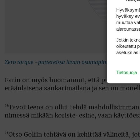
Hyväksymällä
hyväksy eväs
muuttaa val
alareunass
Jotkin tekno
oikeutettu 
asetuksiasi
Zero torque -puttereissa lavan osumapinta on varren k
Tietosuoja
Farin on myös huomannut, että putteriin ihmi
eräänlaisena sankarimailana ja sen on monell
”Tavoitteena on ollut tehdä mahdollisimman
nimessä mikään koriste-esine, vaan käyttöesine
”Otso Golfin tehtävä on kehittää välineitä, jot