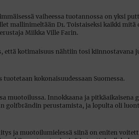
simmäisessä vaiheessa tuotannossa on yksi putt
et mallinimeltään D1. Toistaiseksi kaikki mitä 
erustaja Miikka Ville Farin.
s, että kotimaisuus nähtiin tosi kiinnostavana j
yös tuotetaan kokonaisuudessaan Suomessa.
essa muotoilussa. Innokkaana ja pitkäaikaisena g
n golfbrändin perustamista, ja lopulta oli luon
hitys ja muotoilumielessä siinä on eniten voitet