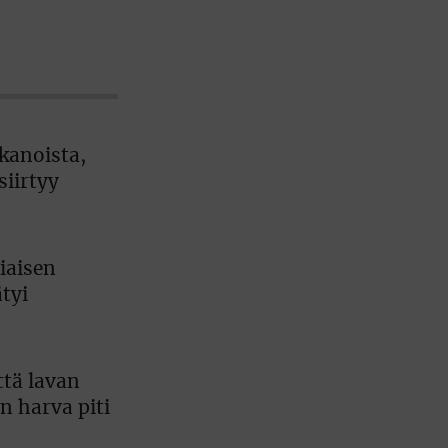
kanoista,
siirtyy
iaisen
tyi
ttä lavan
n harva piti