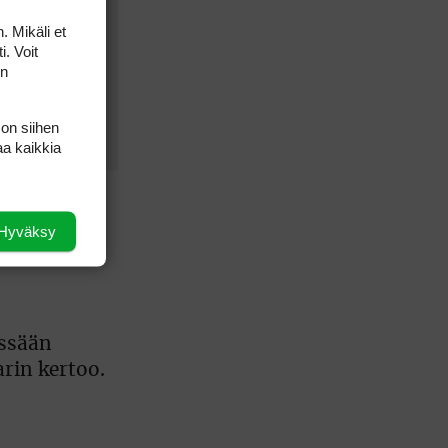
. Mikäli et
i. Voit
on
 on siihen
aa kaikkia
Hyväksy
vostetaan
issään
arin kertoo.