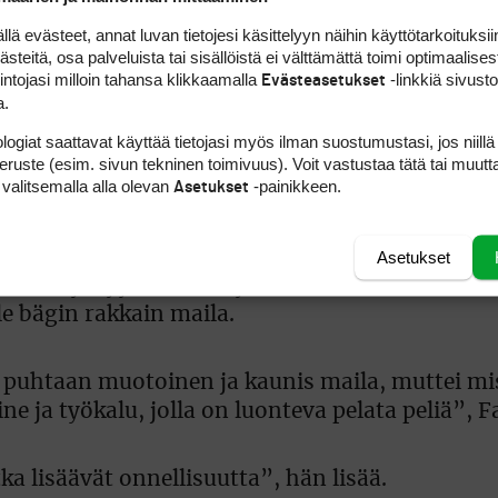
 evästeet, annat luvan tietojesi käsittelyyn näihin käyttötarkoituksiin
teitä, osa palveluista tai sisällöistä ei välttämättä toimi optimaalisest
intojasi milloin tahansa klikkaamalla
-linkkiä sivust
Evästeasetukset
a.
logiat saattavat käyttää tietojasi myös ilman suostumustasi, jos niillä
peruste (esim. sivun tekninen toimivuus). Voit vastustaa tätä tai muutt
 valitsemalla alla olevan
-painikkeen.
Asetukset
iinnityskohdan etupuolella.
Asetukset
sillä syntyy usein erityinen suhde. Putteria ar
e bägin rakkain maila.
 puhtaan muotoinen ja kaunis maila, muttei m
 ja työkalu, jolla on luonteva pelata peliä”, F
ka lisäävät onnellisuutta”, hän lisää.