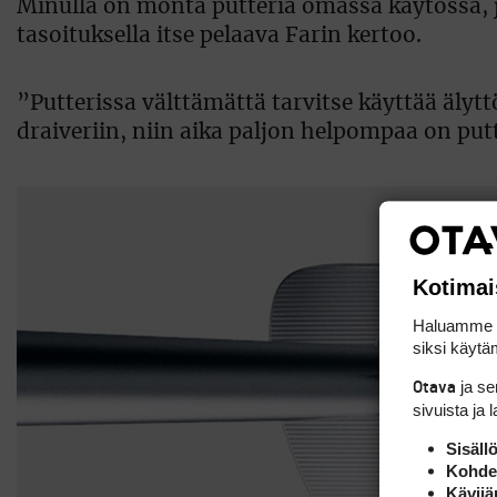
Minulla on monta putteria omassa käytössä, j
tasoituksella itse pelaava Farin kertoo.
”Putterissa välttämättä tarvitse käyttää älytt
draiveriin, niin aika paljon helpompaa on put
Kotimai
Haluamme ta
siksi käytäm
ja s
Otava
sivuista ja 
Sisäll
Kohden
Kävijä