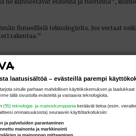
a ne kiinnostavat esineinä ja tuotteina”, kolm
ömän ihmeellisiä teknologioita. Jos vertaat vai
teri rakentaa.”
sta laatusisältöä – evästeillä parempi käyttök
rjota sinulle parhaan mahdollisen käyttökokemuksen ja laadukkaat s
me tällä sivustolla evästeitä ja vastaavia teknologioita.
en
(95) teknologia- ja mainoskumppania
keräävät tietoa (esim. vieraile
laitteesi ominaisuuk­sista) seuraaviin käyttötarkoituksiin:
ön ja palveluiden parantaminen
nettu mainonta ja markkinointi
määrien ja mainonnan mittaaminen