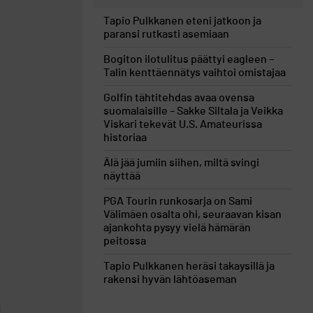
Tapio Pulkkanen eteni jatkoon ja
paransi rutkasti asemiaan
Bogiton ilotulitus päättyi eagleen –
Talin kenttäennätys vaihtoi omistajaa
Golfin tähtitehdas avaa ovensa
suomalaisille – Sakke Siltala ja Veikka
Viskari tekevät U.S. Amateurissa
historiaa
Älä jää jumiin siihen, miltä svingi
näyttää
PGA Tourin runkosarja on Sami
Välimäen osalta ohi, seuraavan kisan
ajankohta pysyy vielä hämärän
peitossa
Tapio Pulkkanen heräsi takaysillä ja
rakensi hyvän lähtöaseman