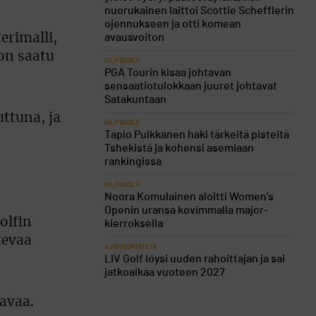
nuorukainen laittoi Scottie Schefflerin
ojennukseen ja otti komean
erimalli,
avausvoiton
on saatu
KILPAGOLF
PGA Tourin kisaa johtavan
sensaatiotulokkaan juuret johtavat
Satakuntaan
uttuna, ja
KILPAGOLF
Tapio Pulkkanen haki tärkeitä pisteitä
Tshekistä ja kohensi asemiaan
rankingissa
KILPAGOLF
Noora Komulainen aloitti Women’s
Openin uransa kovimmalla major-
olfin
kierroksella
tevaa
AJANKOHTAISTA
LIV Golf löysi uuden rahoittajan ja sai
jatkoaikaa vuoteen 2027
tavaa.