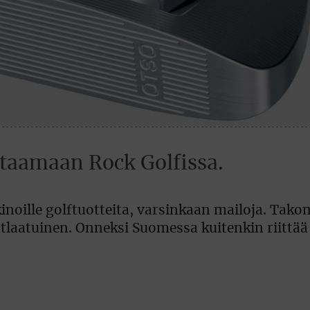
staamaan Rock Golfissa.
noille golftuotteita, varsinkaan mailoja. Tak
tlaatuinen. Onneksi Suomessa kuitenkin riittä