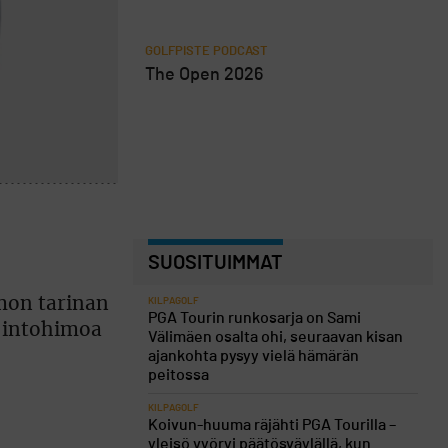
GOLFPISTE PODCAST
The Open 2026
SUOSITUIMMAT
omon tarinan
KILPAGOLF
PGA Tourin runkosarja on Sami
ä intohimoa
Välimäen osalta ohi, seuraavan kisan
ajankohta pysyy vielä hämärän
peitossa
KILPAGOLF
Koivun-huuma räjähti PGA Tourilla –
yleisö vyöryi päätösväylällä, kun