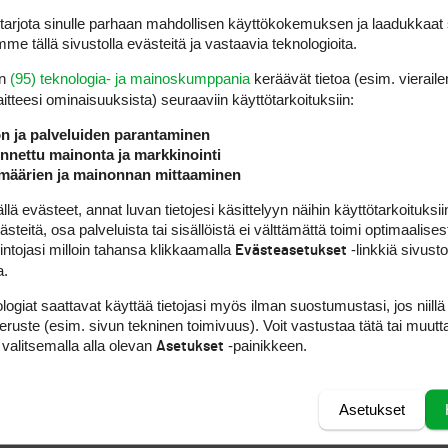
rjota sinulle parhaan mahdollisen käyttökokemuksen ja laadukkaat s
me tällä sivustolla evästeitä ja vastaavia teknologioita.
en
(95) teknologia- ja mainoskumppania
keräävät tietoa (esim. vieraile
laitteesi ominaisuuk­sista) seuraaviin käyttötarkoituksiin:
ön ja palveluiden parantaminen
nettu mainonta ja markkinointi
määrien ja mainonnan mittaaminen
 evästeet, annat luvan tietojesi käsittelyyn näihin käyttötarkoituksiin
teitä, osa palveluista tai sisällöistä ei välttämättä toimi optimaalisest
intojasi milloin tahansa klikkaamalla
-linkkiä sivust
Evästeasetukset
a.
logiat saattavat käyttää tietojasi myös ilman suostumustasi, jos niillä
peruste (esim. sivun tekninen toimivuus). Voit vastustaa tätä tai muutt
 valitsemalla alla olevan
-painikkeen.
Asetukset
Asetukset