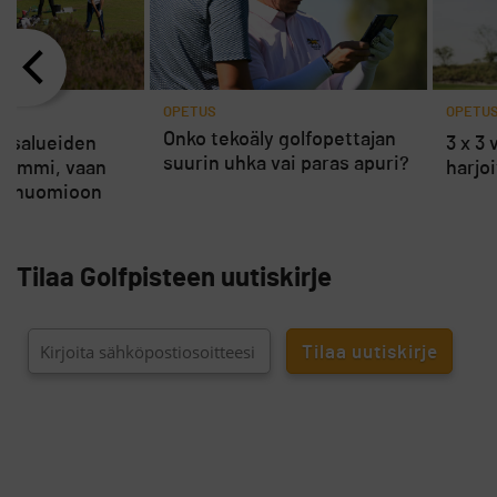
OPETUS
OPETU
Onko tekoäly golfopettajan
itusalueiden
3 x 3
suurin uhka vai paras apuri?
apommi, vaan
harjo
at huomioon
si
Tilaa Golfpisteen uutiskirje