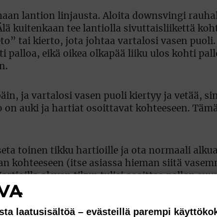
an lantion linjausta. Aloita downsvingi rauhal
ä kuitenkaan tee lantiolla sivuttaisliikettä koh
 tai kierto, jota johtaa vartalosi vasen puoli.
i palloa, eikä oikea olkapää liiku ulos kohti pal
n.
n, ja vartalosi vasen puoli kiertyy ja vetää, sin
on auki ja hartiat osoittavat kohteeseen. Tämä
seta toinen tikku hartioille ja ota normaali alku
aan kohteeseen (itse asiassa hieman siitä vasem
rtioilla olevan tikun tulisi osoittaa pallon suu
en hartia on suoraan leukasi alapuolella. Lantiol
 kuitenkin oikeassa polvessa pieni kulma, jotta y
sta laatusisältöä – evästeillä parempi käyttök