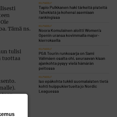
KILPAGOLF
Tapio Pulkkanen haki tärkeitä pisteitä
lisesti
Tshekistä ja kohensi asemiaan
teen
rankingissa
 Ole
KILPAGOLF
loa. Tämä ns.
Noora Komulainen aloitti Women’s
Openin uransa kovimmalla major-
kierroksella
KILPAGOLF
un tulisi
PGA Tourin runkosarja on Sami
 tuottaa
Välimäen osalta ohi, seuraavan kisan
ajankohta pysyy vielä hämärän
peitossa
KILPAGOLF
asento.
Iso epäkohta tukkii suomalaisten tietä
kohti huippukiertueita jo Nordic
malle).
Leaguessa
ntaan,
la oleva
lä- ja
okemus