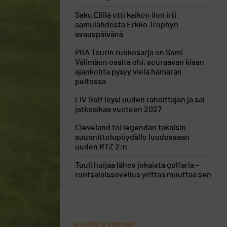
Saku Ellilä otti kaiken ilon irti
aamulähdöstä Erkko Trophyn
avauspäivänä
PGA Tourin runkosarja on Sami
Välimäen osalta ohi, seuraavan kisan
ajankohta pysyy vielä hämärän
peitossa
LIV Golf löysi uuden rahoittajan ja sai
jatkoaikaa vuoteen 2027
Cleveland toi legendan takaisin
suunnittelupöydälle luodessaan
uuden RTZ 2:n
Tuuli huijaa lähes jokaista golfaria –
ruotsalaissovellus yrittää muuttaa sen
GOLFPISTE PODCAST