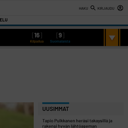
HAKU
KIRJAUDU
TELU
[
16
]
[
9
]
Kilpailua
Suomalaista
UUSIMMAT
Tapio Pulkkanen heräsi takaysillä ja
rakensi hyvän lähtöaseman