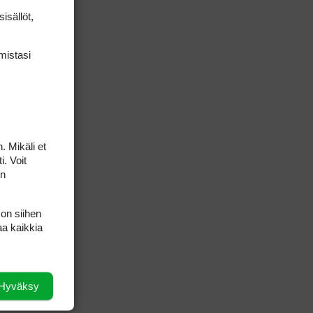
isällöt,
mis­tasi
. Mikäli et
i. Voit
on
 on siihen
aa kaikkia
Hyväksy