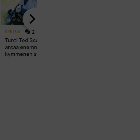
OPETUS
2
OPETUS
4
Tunti Ted Scottin kanssa
Listasimme parhaat
antaa enemmän kuin
somevalmentajat draiv
kymmenen svingivinkkiä
rautoihin, wedgeihin j
puttiin