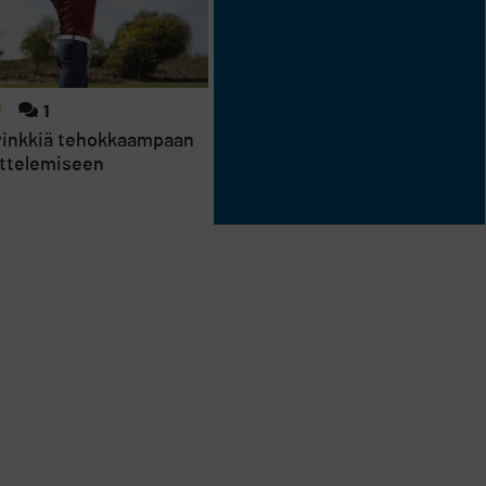
S
1
 vinkkiä tehokkaampaan
ittelemiseen