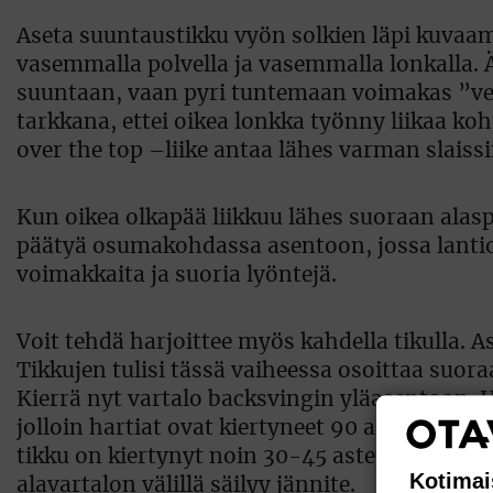
Aseta suuntaustikku vyön solkien läpi kuvaama
vasemmalla polvella ja vasemmalla lonkalla. Äl
suuntaan, vaan pyri tuntemaan voimakas ”veto”
tarkkana, ettei oikea lonkka työnny liikaa koht
over the top –liike antaa lähes varman slaissi
Kun oikea olkapää liikkuu lähes suoraan alaspäi
päätyä osumakohdassa asentoon, jossa lantio 
voimakkaita ja suoria lyöntejä.
Voit tehdä harjoittee myös kahdella tikulla. A
Tikkujen tulisi tässä vaiheessa osoittaa suor
Kierrä nyt vartalo backsvingin yläasentoon. Ha
jolloin hartiat ovat kiertyneet 90 astetta. Vas
tikku on kiertynyt noin 30-45 astetta. Säilytä
Kotimai
alavartalon välillä säilyy jännite.