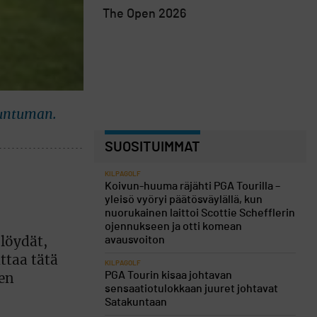
The Open 2026
tuntuman.
SUOSITUIMMAT
KILPAGOLF
Koivun-huuma räjähti PGA Tourilla –
yleisö vyöryi päätösväylällä, kun
nuorukainen laittoi Scottie Schefflerin
ojennukseen ja otti komean
avausvoiton
 löydät,
ttaa tätä
KILPAGOLF
PGA Tourin kisaa johtavan
nen
sensaatiotulokkaan juuret johtavat
Satakuntaan