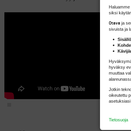
Haluamme ta
siksi käytäm
ja s
Otava
sivuista ja 
Sisäll
Kohden
Kävijä
Hyväksymällä
hyväksy eväs
muuttaa val
alareunass
Jotkin tekno
oikeutettu 
asetuksiasi
Tietosuoja