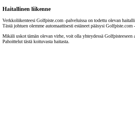
Haitallinen liikenne
Verkkoliikenteesi Golfpiste.com -palveluissa on todettu olevan haitall
Tästä johtuen olemme automaattisesti estäneet pääsysi Golfpiste.com -pa
Mikäli uskot tämän olevan virhe, voit olla yhteydessä Golfpisteeseen 
Pahoittelut tästä koituvasta haitasta.