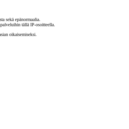
ista sekä epänormaalia.
lveluihin tällä IP-osoitteella.
asian oikaisemiseksi.