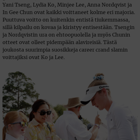
Yani Tseng, Lydia Ko, Minjee Lee, Anna Nordqvist ja
In Gee Chun ovat kaikki voittaneet kolme eri majoria.
Puuttuva voitto on kuitenkin entistä tiukemmassa,
sillä kilpailu on kovaa ja kiristyy entisestään. Tsengin
ja Nordqvistin ura on ehtoopuolella ja myös Chunin
otteet ovat olleet pidempään alavireisiä. Tästä
joukosta suurimpia suosikkeja career crand slamin
voittajiksi ovat Ko ja Lee.