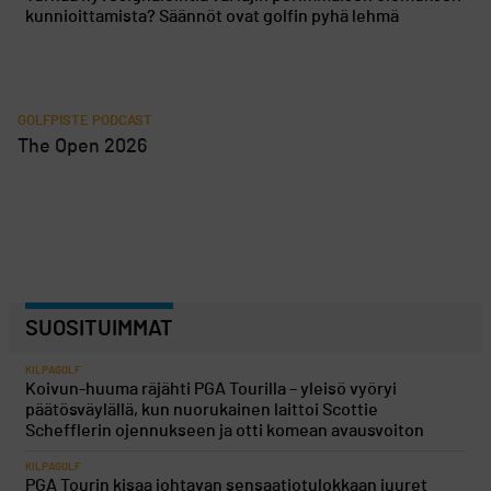
kunnioittamista? Säännöt ovat golfin pyhä lehmä
GOLFPISTE PODCAST
The Open 2026
SUOSITUIMMAT
KILPAGOLF
Koivun-huuma räjähti PGA Tourilla – yleisö vyöryi
päätösväylällä, kun nuorukainen laittoi Scottie
Schefflerin ojennukseen ja otti komean avausvoiton
KILPAGOLF
PGA Tourin kisaa johtavan sensaatiotulokkaan juuret