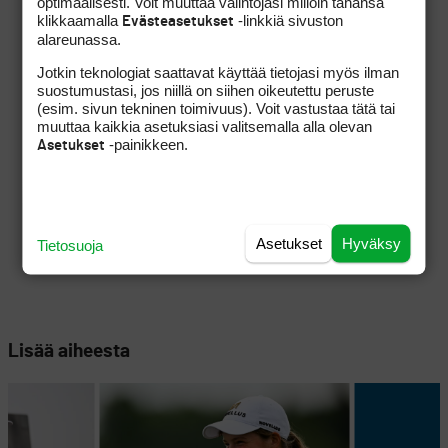
optimaalisesti. Voit muuttaa valintojasi milloin tahansa
klikkaamalla
-linkkiä sivuston
Evästeasetukset
alareunassa.
Jotkin teknologiat saattavat käyttää tietojasi myös ilman
suostumustasi, jos niillä on siihen oikeutettu peruste
(esim. sivun tekninen toimivuus). Voit vastustaa tätä tai
muuttaa kaikkia asetuksiasi valitsemalla alla olevan
-painikkeen.
Asetukset
Asetukset
Hyväksy
Tietosuoja
Lisää aiheesta