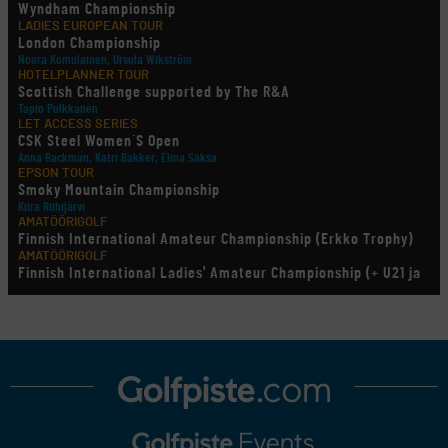
Wyndham Championship
LADIES EUROPEAN TOUR
London Championship
Noora Komulainen, Ursula Wikström
HOTELPLANNER TOUR
Scottish Challenge supported by The R&A
Tapio Pulkkanen
LET ACCESS SERIES
CSK Steel Women´S Open
Anna Backman, Katri Bakker, Elina Saksa
EPSON TOUR
Smoky Mountain Championship
Kiira Riihijärvi
AMATÖÖRIGOLF
Finnish International Amateur Championship (Erkko Trophy)
AMATÖÖRIGOLF
Finnish International Ladies' Amateur Championship (+ U21 ja
U18/FJT/Aulanko)
KORN FERRY TOUR
Pinnacle Bank Championship
LEGENDS TOUR
Staysure PGA Seniors Championship
AMATÖÖRIGOLF
U.S. Women's Amateur Championship
AMATÖÖRIGOLF
English Boys' (U14) Open Amateur Stroke Play Championship
Eeli Krankka, Lionel Mutikainen