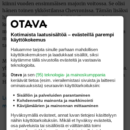
kiinni vuoden ensimmäisen majorin voitossa. Se olisi
hänen toinen ykköstilansa Chevronissa. Tämän lisäksi
hän on voittanut Women’s PGA Championshipin
kertaalleen. Eli career grand slam vaatii
maailmanlistan kakkoselta vielä kaksi voittoa muissa
Kotimaista laatusisältöä – evästeillä parempi
majoreissa, kävi Houstonissa sunnuntaina miten
käyttökokemus
tahansa.
Haluamme tarjota sinulle parhaan mahdollisen
käyttökokemuksen ja laadukkaat sisällöt, siksi
käytämme tällä sivustolla evästeitä ja vastaavia
Maailmanlistan kärkinaisella Jeeno Thitikulilla ei ole
teknologioita.
yhtään major-titteliä, ja myös Charley Hull on nollilla.
ja sen
(95) teknologia- ja mainoskumppania
Otava
Rankingin muista top 5 -pelaajista Hyo Joo Kimillä ja
keräävät tietoa (esim. vierailemis­tasi sivuista ja laitteesi
Hannah Greenillä on molemmilla yksi voitto.
ominaisuuk­sista) seuraaviin käyttötarkoituksiin:
Sisällön ja palveluiden parantaminen
Lue seuraavaksi: Majorissa jysähti: Nelly Korda
Kohdennettu mainonta ja markkinointi
Kävijämäärien ja mainonnan mittaaminen
murskavireessä, ykköstähti ulkona
Hyväksymällä evästeet, annat luvan tietojesi käsittelyyn
näihin käyttötarkoituksiin. Mikäli et hyväksy evästeitä,
osa palveluista tai sisällöistä ei välttämättä toimi