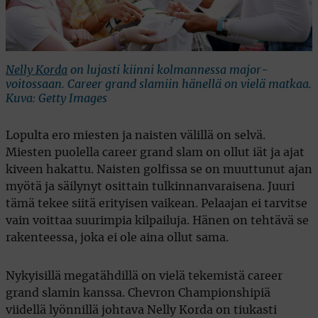
Nelly Korda
on lujasti kiinni kolmannessa major-
voitossaan. Career grand slamiin hänellä on vielä matkaa.
Kuva: Getty Images
Lopulta ero miesten ja naisten välillä on selvä.
Miesten puolella career grand slam on ollut iät ja ajat
kiveen hakattu. Naisten golfissa se on muuttunut ajan
myötä ja säilynyt osittain tulkinnanvaraisena. Juuri
tämä tekee siitä erityisen vaikean. Pelaajan ei tarvitse
vain voittaa suurimpia kilpailuja. Hänen on tehtävä se
rakenteessa, joka ei ole aina ollut sama.
Nykyisillä megatähdillä on vielä tekemistä career
grand slamin kanssa. Chevron Championshipiä
viidellä lyönnillä johtava Nelly Korda on tiukasti