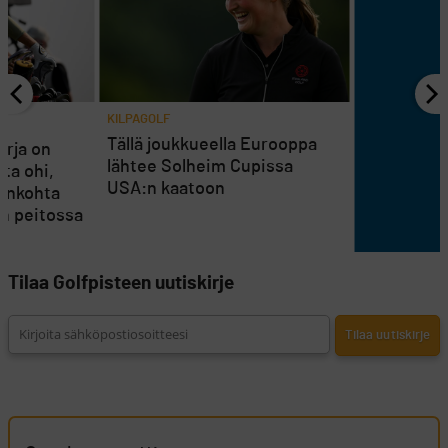
KILPAGOLF
Tällä joukkueella Eurooppa
arja on
lähtee Solheim Cupissa
ta ohi,
USA:n kaatoon
jankohta
än peitossa
Tilaa Golfpisteen uutiskirje