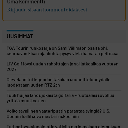
Oma kommentti
Kirjaudu sisään kommentoidaksesi
UUSIMMAT
PGA Tourin runkosarja on Sami Välimäen osalta ohi,
seuraavan kisan ajankohta pysyy vielä hämärän peitossa
LIV Golf löysi uuden rahoittajan ja sai jatkoaikaa vuoteen
2027
Cleveland toi legendan takaisin suunnittelupöydälle
luodessaan uuden RTZ 2:n
Tuuli huijaa lähes jokaista golfaria – ruotsalaissovellus
yrittää muuttaa sen
Voiko tavallinen vaateripustin parantaa svingiä? U.S.
Openin hallitseva mestari uskoo niin
Turhaa hyvesignalointia vai lajin perimmäisen olemuksen