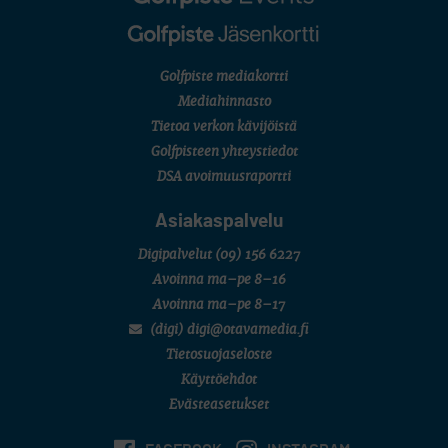
LIV GOLF
New York
SM-KILPAILUT
SM-reikäpeli (M50/Kymen Golf)
Golfpiste mediakortti
FINNISH JUNIOR TOUR
7 (U18 ja U21/pojat/Tahko)
Mediahinnasto
MID TOUR
Tietoa verkon kävijöistä
6 (Archipelagia Golf)
Golfpisteen yhteystiedot
DSA avoimuusraportti
Asiakaspalvelu
Digipalvelut
(09) 156 6227
Avoinna ma–pe 8–16
Avoinna ma–pe 8–17
(digi) digi@otavamedia.fi
Tietosuojaseloste
Käyttöehdot
Evästeasetukset