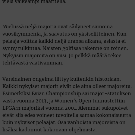
vielä vaikeampi määritellä.
Miehissä neljä majoria ovat säilyneet samoina
vuosikymmeniä, ja saavutus on yksiselitteinen. Kun
pelaaja voittaa kaikki neljä uransa aikana, asiasta ei
synny tulkintaa. Naisten golfissa rakenne on toinen.
Nykyisin majoreita on viisi. Jo pelkkä määrä tekee
tehtävästä vaativamman.
Varsinainen ongelma liittyy kuitenkin historiaan.
Kaikki nykyiset majorit eivät ole aina olleet majoreita.
Esimerkiksi Evian Championship sai major-statuksen
vasta vuonna 2013, ja Women’s Open tunnustettiin
LPGA:n majoriksi vuonna 2001. Aiemmat sukupolvet
eivät siis edes voineet tavoitella samaa kokonaisuutta
kuin nykyiset pelaajat. Osa vanhoista majoreista on
lisäksi kadonnut kokonaan ohjelmasta.