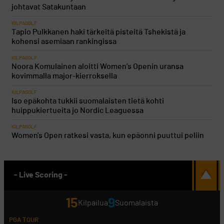
johtavat Satakuntaan
KILPAGOLF
Tapio Pulkkanen haki tärkeitä pisteitä Tshekistä ja
kohensi asemiaan rankingissa
KILPAGOLF
Noora Komulainen aloitti Women’s Openin uransa
kovimmalla major-kierroksella
KILPAGOLF
Iso epäkohta tukkii suomalaisten tietä kohti
huippukiertueita jo Nordic Leaguessa
KILPAGOLF
Women's Open ratkesi vasta, kun epäonni puuttui peliin
- Live Scoring -
15
9
Kilpailua
Suomalaista
PGA TOUR