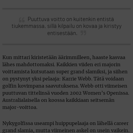
Puuttuva voitto on kuitenkin entistä
tiukemmassa, sillä kilpailu on kovaa ja kiristyy
entisestään.
Kun mittari kiristetään äärimmilleen, haaste kasvaa
lähes mahdottomaksi. Kaikkien viiden eri majorin
voittamista kutsutaan super grand slamiksi, ja siihen
on pystynyt yksi pelaaja: Karrie Webb. Tätä voidaan
golfin kovimpana saavutuksena. Webb otti viimeisen
puuttuvan tittelinsä vuoden 2002 Women’s Openissa.
Australialaisella on koossa kaikkiaan seitsemän
major-voittoa.
Nykygolfissa useampi huippupelaaja on lähellä career
grand slamia, mutta viimeinen askel on usein vaikein.