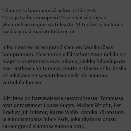
Tilannetta hämmentää sekin, että LPGA
Tour ja Ladies European Tour eivät ole täysin
yksimielisiä major-statuksista. Yhtenäistä, kaikkien
hyväksymää määritelmää ei ole.
Siksi naisten career grand slam on käytännössä
kompromissi. Yleisimmin sillä tarkoitetaan neljän eri
majorin voittamista uran aikana, vaikka kilpailuja on
viisi. Ratkaisu on toimiva, mutta ei täysin reilu, koska
eri aikakausien saavutukset eivät ole suoraan
vertailukelpoisia.
Silti kyse on harvinaisesta saavutuksesta. Tempussa
ovat onnistuneet Louise Suggs, Mickey Wright, Pat
Bradley Juli Inkster, Karrie Webb, Annika Sörenstam
ja viimeisimpänä Inbee Park, joka täydensi oman
career grand slaminsa vuonna 2015.