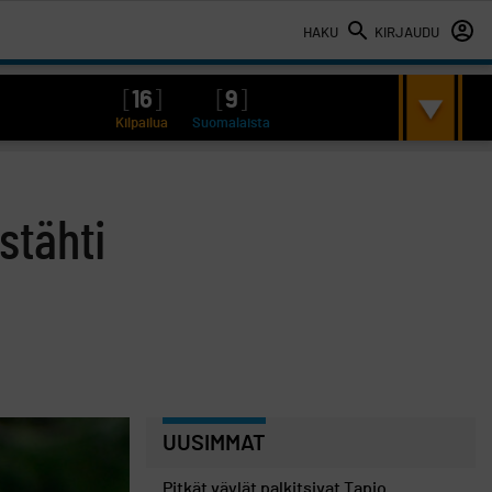
HAKU
KIRJAUDU
[
16
]
[
9
]
Kilpailua
Suomalaista
stähti
UUSIMMAT
Pitkät väylät palkitsivat Tapio