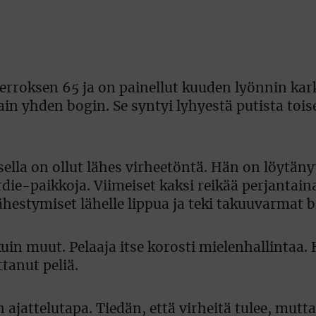
ierroksen 65 ja on painellut kuuden lyönnin kar
in yhden bogin. Se syntyi lyhyestä putista tois
lla on ollut lähes virheetöntä. Hän on löytänyt
irdie-paikkoja. Viimeiset kaksi reikää perjantain
hestymiset lähelle lippua ja teki takuuvarmat bi
kuin muut. Pelaaja itse korosti mielenhallintaa.
anut peliä.
n ajattelutapa. Tiedän, että virheitä tulee, mutt