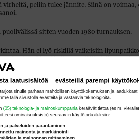
 virheitä, peliin tulee jännite. Siinä on voimaa, 
sanoi.
 puolivälissä sitten vuoden 1980 turnauksen.
intaa. Hän ei lyö riskillä vaikeisiin lipunpaikk
 Hyvä esimerkki nähtiin 15. reiällä, jolla moni p
n linjan ja jätti pitkän putin, jonka hän pelasi 
sta laatusisältöä – evästeillä parempi käyttök
rjota sinulle parhaan mahdollisen käyttökokemuksen ja laadukkaat s
 pelaan järkevästi ja vältän turhat riskit”, Kor
me tällä sivustolla evästeitä ja vastaavia teknologioita.
en
(95) teknologia- ja mainoskumppania
keräävät tietoa (esim. vieraile
laitteesi ominaisuuk­sista) seuraaviin käyttötarkoituksiin:
e ja amatööri Farah O’Keefe (-7) ovat tuloslist
ön ja palveluiden parantaminen
nettu mainonta ja markkinointi
määrien ja mainonnan mittaaminen