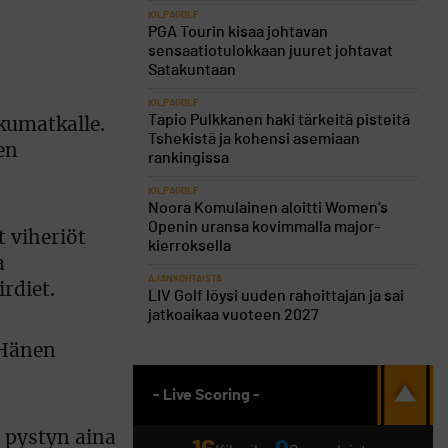
KILPAGOLF
PGA Tourin kisaa johtavan
sensaatiotulokkaan juuret johtavat
Satakuntaan
KILPAGOLF
Tapio Pulkkanen haki tärkeitä pisteitä
kumatkalle.
Tshekistä ja kohensi asemiaan
en
rankingissa
KILPAGOLF
Noora Komulainen aloitti Women’s
Openin uransa kovimmalla major-
 viheriöt
kierroksella
a
AJANKOHTAISTA
rdiet.
LIV Golf löysi uuden rahoittajan ja sai
jatkoaikaa vuoteen 2027
 Hänen
- Live Scoring -
a pystyn aina