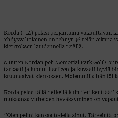
Korda (-14) pelasi perjantaina vakuuttavan k
Yhdysvaltalainen on tehnyt 36 reiän aikana va
kierrroksen kuudennella reiällä.
Muuten Kordan peli Memorial Park Golf Course
tarkasti ja luonut itselleen jatkuvasti hyviä b
kruunasivat kierroksen. Molemmilla hän löi lä
Korda pelaa tällä hetkellä kuin ”eri kenttää” 
mukaansa virheiden hyväksyminen on vapautt
”Olen pelini kanssa todella sinut. Tärkeintä o