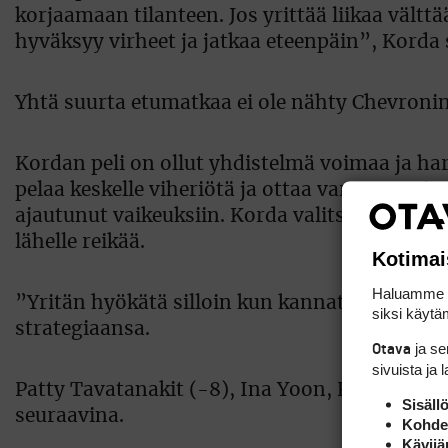
korjaamaan tilanteen. Jos yrittää liikaa välttää
hyväksyy virheet ja jatkaa eteenpäin”, Korda 
Yhtä suurta etumatkaa ei ole nähty Chevronin
Kordan peli on ollut yhdistelmä voimaa ja hark
pelaa keskelle viheriötä ja ottaa varmat parit.
ajautunut vaikeuksiin. Korda valitsi turvallise
lähelle reikää.
Kotimai
Haluamme ta
”Yritän hyökätä silloin kun kannattaa. Muuten
siksi käytäm
strategiaansa.
ja s
Otava
sivuista ja 
Patty Tavatanakit (-8), Ina Yoon, Ryan O’Tool
Sisäll
seuraavina.
Kohden
Kävijä