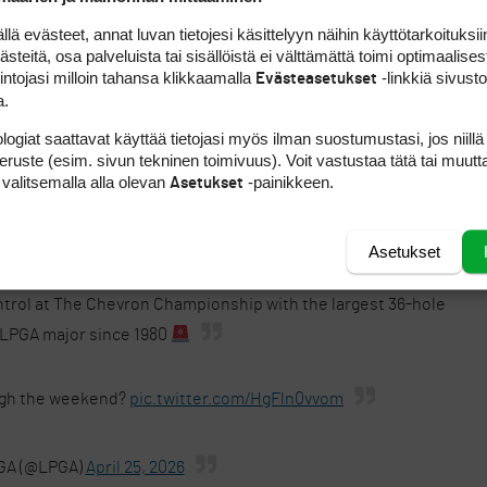
 Hän sai paikan kilpailuun kolme viikkoa sitten 
 evästeet, annat luvan tietojesi käsittelyyn näihin käyttötarkoituksiin
teitä, osa palveluista tai sisällöistä ei välttämättä toimi optimaalisest
. Yhdysvaltalainen on amatöörien maailmanlis
intojasi milloin tahansa klikkaamalla
-linkkiä sivust
Evästeasetukset
a.
logiat saattavat käyttää tietojasi myös ilman suostumustasi, jos niillä
mien takana: maailmanlistan ykkönen Thitikul k
peruste (esim. sivun tekninen toimivuus). Voit vastustaa tätä tai muutt
 valitsemalla alla olevan
-painikkeen.
ensa päättyi bogiin, kun pitkä birdie-putti kar
Asetukset
aimaalaisen odottamattoman kohtalon.
Asetukset
trol at The Chevron Championship with the largest 36-hole
n LPGA major since 1980
ough the weekend?
pic.twitter.com/HgFln0vvom
GA (@LPGA)
April 25, 2026