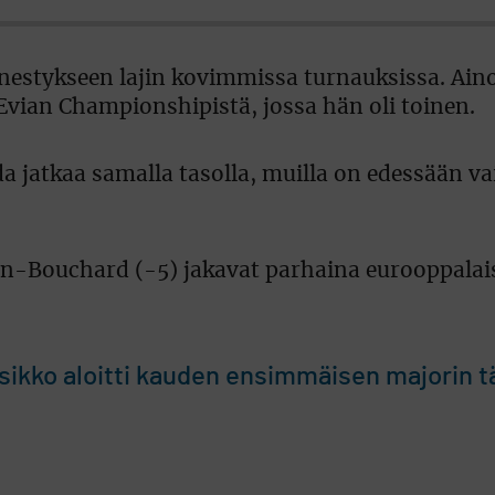
menestykseen lajin kovimmissa turnauksissa. Aino
Evian Championshipistä, jossa hän oli toinen.
da jatkaa samalla tasolla, muilla on edessään va
in-Bouchard (-5) jakavat parhaina eurooppalai
ikko aloitti kauden ensimmäisen majorin tä