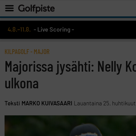
4.8.–11.8.
- Live Scoring -
KILPAGOLF
-
MAJOR
Majorissa jysähti: Nelly 
ulkona
Teksti
MARKO KUIVASAARI
Lauantaina 25. huhtikuu