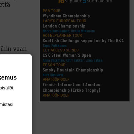
16
9
Kilpailua
Suomalaista
että
PGA TOUR
Wyndham Championship
LADIES EUROPEAN TOUR
London Championship
Noora Komulainen, Ursula Wikström
HOTELPLANNER TOUR
Scottish Challenge supported by The R&A
Tapio Pulkkanen
oihin vaan
LET ACCESS SERIES
CSK Steel Women´S Open
elaaja on
Anna Backman, Katri Bakker, Elina Saksa
varmistellen
EPSON TOUR
Smoky Mountain Championship
Kiira Riihijärvi
okemus
AMATÖÖRIGOLF
Finnish International Amateur
isällöt,
da kuvasi
Championship (Erkko Trophy)
AMATÖÖRIGOLF
Finnish International Ladies' Amateur
mis­tasi
Championship (+ U21 ja U18/FJT/Aulanko)
KORN FERRY TOUR
alla
Pinnacle Bank Championship
LEGENDS TOUR
Staysure PGA Seniors Championship
AMATÖÖRIGOLF