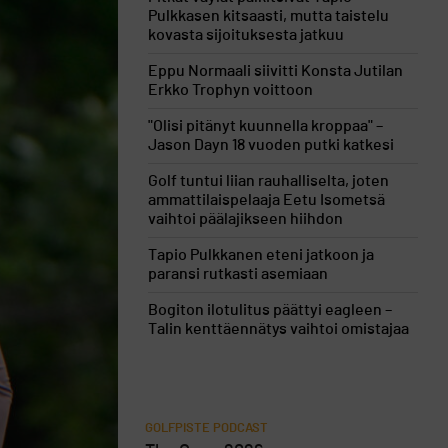
Pulkkasen kitsaasti, mutta taistelu
kovasta sijoituksesta jatkuu
Eppu Normaali siivitti Konsta Jutilan
Erkko Trophyn voittoon
"Olisi pitänyt kuunnella kroppaa" –
Jason Dayn 18 vuoden putki katkesi
Golf tuntui liian rauhalliselta, joten
ammattilaispelaaja Eetu Isometsä
vaihtoi päälajikseen hiihdon
Tapio Pulkkanen eteni jatkoon ja
paransi rutkasti asemiaan
Bogiton ilotulitus päättyi eagleen –
Talin kenttäennätys vaihtoi omistajaa
GOLFPISTE PODCAST