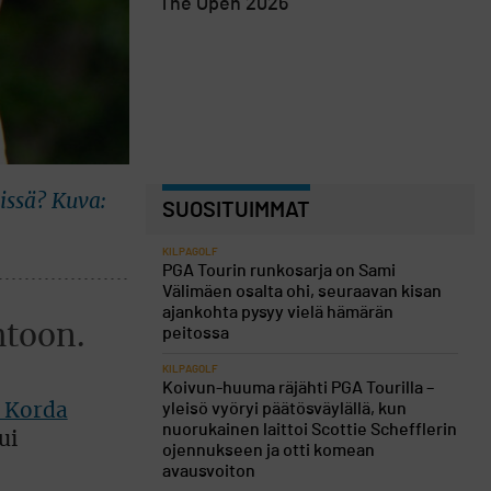
The Open 2026
issä? Kuva:
SUOSITUIMMAT
KILPAGOLF
PGA Tourin runkosarja on Sami
Välimäen osalta ohi, seuraavan kisan
ajankohta pysyy vielä hämärän
htoon.
peitossa
KILPAGOLF
Koivun-huuma räjähti PGA Tourilla –
yleisö vyöryi päätösväylällä, kun
y Korda
nuorukainen laittoi Scottie Schefflerin
ui
ojennukseen ja otti komean
avausvoiton