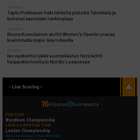
KILPAGOLF
Tapio Pulkkanen haki tärkeitä pisteitä Tshekistä ja
kohensi asemiaan rankingissa
KILPAGOLF
Noora Komulainen aloitti Women’s Openin uransa
kovimmalla major-kierroksella
KILPAGOLF
Iso epäkohta tukkii suomalaisten tietä kohti
huippukiertueita jo Nordic Leaguessa
- Live Scoring -
16
9
Kilpailua
Suomalaista
PGA TOUR
Wyndham Championship
LADIES EUROPEAN TOUR
London Championship
Noora Komulainen, Ursula Wikström