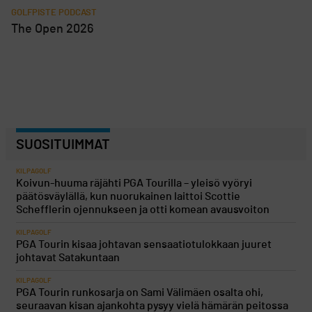
GOLFPISTE PODCAST
The Open 2026
SUOSITUIMMAT
KILPAGOLF
Koivun-huuma räjähti PGA Tourilla – yleisö vyöryi
päätösväylällä, kun nuorukainen laittoi Scottie
Schefflerin ojennukseen ja otti komean avausvoiton
KILPAGOLF
PGA Tourin kisaa johtavan sensaatiotulokkaan juuret
johtavat Satakuntaan
KILPAGOLF
PGA Tourin runkosarja on Sami Välimäen osalta ohi,
seuraavan kisan ajankohta pysyy vielä hämärän peitossa