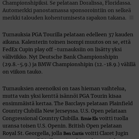
Championshipiksi. Se pelataan Doralissa, Floridassa.
Automerkki panostamassa sponsorointiin on selkeä
merkki talouden kohentumisesta rapakon takana.
Turnauksia PGA Tourilla pelataan edelleen 37 kauden
aikana. Kalenterin toinen isompi muutos on se, että
FedEx Cupin play off -turnauksiin on lisätty yksi
väliviikko. Nyt Deutsche Bank Championshipin
(29.8.-5.9.) ja BMW Championshipin (12.-18.9.) välillä
on viikon tauko.
Turnauksien areenoiksi on taas hieman vaihtelua,
mutta vain yksi kenttä isännöi PGA Tourin kisaa
ensimmäistä kertaa. The Barclays pelataan Plainfield
Country Clubilla New Jerseyssa. U.S. Open pelataan
Congressional Country Clubilla.
voitti tuolla
Ernie Els
uransa toisen U.S. Openin. British Open pelataan
Royal St. Georgella, jolla
voitti Claret Jugin
Ben Curtis