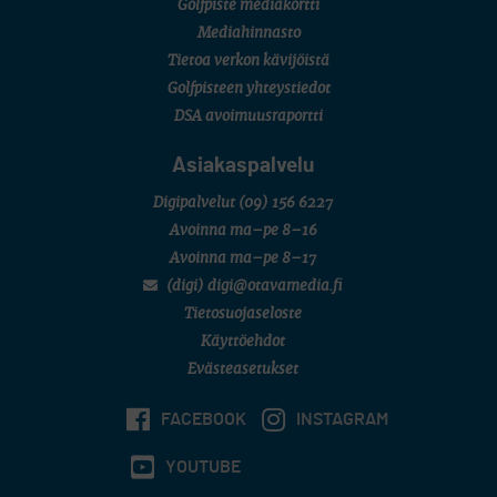
Golfpiste mediakortti
SM-KILPAILUT
SM-reikäpeli (M50/Kymen Golf)
Mediahinnasto
FINNISH JUNIOR TOUR
Tietoa verkon kävijöistä
7 (U18 ja U21/pojat/Tahko)
MID TOUR
Golfpisteen yhteystiedot
6 (Archipelagia Golf)
DSA avoimuusraportti
Asiakaspalvelu
Digipalvelut
(09) 156 6227
Avoinna ma–pe 8–16
Avoinna ma–pe 8–17
(digi) digi@otavamedia.fi
Tietosuojaseloste
Käyttöehdot
Evästeasetukset
FACEBOOK
INSTAGRAM
YOUTUBE