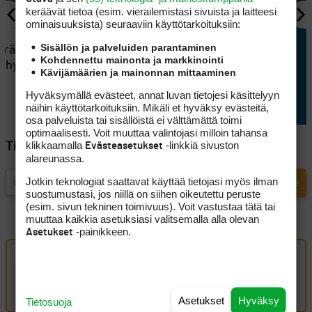
keräävät tietoa (esim. vierailemis­tasi sivuista ja laitteesi
ominaisuuk­sista) seuraaviin käyttötarkoituksiin:
KILPAGOLF
Sisällön ja palveluiden parantaminen
eräsi
Saku Ellilä otti kaiken ilon irti
Kohdennettu mainonta ja markkinointi
si hyvän
aamulähdöstä Erkko Trophyn
Kävijämäärien ja mainonnan mittaaminen
avauspäivänä
Hyväksymällä evästeet, annat luvan tietojesi käsittelyyn
näihin käyttötarkoituksiin. Mikäli et hyväksy evästeitä,
osa palveluista tai sisällöistä ei välttämättä toimi
optimaalisesti. Voit muuttaa valintojasi milloin tahansa
klikkaamalla
-linkkiä sivuston
Evästeasetukset
Tilaa Golfpisteen uutiskirje
alareunassa.
Jotkin teknologiat saattavat käyttää tietojasi myös ilman
suostumustasi, jos niillä on siihen oikeutettu peruste
(esim. sivun tekninen toimivuus). Voit vastustaa tätä tai
muuttaa kaikkia asetuksiasi valitsemalla alla olevan
-painikkeen.
Asetukset
Oma kommentti
Kirjaudu sisään kommentoidaksesi
Asetukset
Hyväksy
Tietosuoja