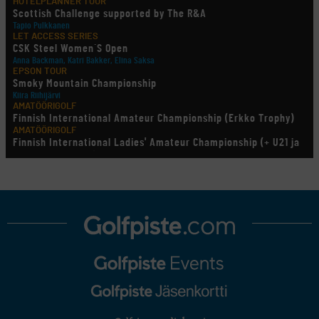
HOTELPLANNER TOUR
Scottish Challenge supported by The R&A
Tapio Pulkkanen
LET ACCESS SERIES
CSK Steel Women´S Open
Anna Backman, Katri Bakker, Elina Saksa
EPSON TOUR
Smoky Mountain Championship
Kiira Riihijärvi
AMATÖÖRIGOLF
Finnish International Amateur Championship (Erkko Trophy)
AMATÖÖRIGOLF
Finnish International Ladies' Amateur Championship (+ U21 ja
U18/FJT/Aulanko)
KORN FERRY TOUR
Pinnacle Bank Championship
LEGENDS TOUR
Staysure PGA Seniors Championship
AMATÖÖRIGOLF
U.S. Women's Amateur Championship
AMATÖÖRIGOLF
English Boys' (U14) Open Amateur Stroke Play Championship
Eeli Krankka, Lionel Mutikainen
MUU
Kivitippu Classic Invitational 2026
LIV GOLF
New York