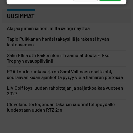
UUSIMMAT
Älä jää jumiin siihen, miltä svingi näyttää
Tapio Pulkkanen heräsi takaysillä ja rakensi hyvän
lähtöaseman
Saku Ellilä otti kaiken ilon irti aamulähdöstä Erkko
Trophyn avauspäivänä
PGA Tourin runkosarja on Sami Välimäen osalta ohi,
seuraavan kisan ajankohta pysyy vielä hämärän peitossa
LIV Golf löysi uuden rahoittajan ja sai jatkoaikaa vuoteen
2027
Cleveland toi legendan takaisin suunnittelupöydälle
luodessaan uuden RTZ 2:n