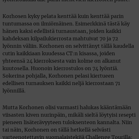
Korhosen kyky pelata kenttää kuin kenttää parin
tuntumassa on ilmiömäinen. Esimerkkinä tästä käy
hänen kaksi edellistä turnaustaan, joiden kaikki
kahdeksan kilpailukierrosta mahtuivat 70 ja 72
lyönnin väliin. Korhonen on selvittänyt tällä kaudella
cutin kaikkiaan kuudessa CT:n kisassa, joiden
yhteensä 24 kierroksesta vain kolme on alkanut
kuutosella. Huonoin kierrostulos on 74 lyöntiä.
Sokerina pohjalla, Korhonen pelasi kiertueen
edellisen turnauksen kaikki neljä kierrostaan 71
lyönnillä.
Mutta Korhonen olisi varmasti halukas kääntämään
viisasten kiven nurinpäin, mikäli sieltä löytyisi resepti
pieneen lisäterävyyteen tuloksenteon kannalta. Niin
tai näin, Korhonen on tällä hetkellä selvästi
varteenotettavin suomalaistekijä Challenge Tourilla: