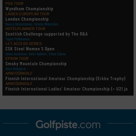
PGA TOUR
Wyndham Championship
LADIES EUROPEAN TOUR
London Championship
Noora Komulainen, Ursula Wikström
HOTELPLANNER TOUR
Scottish Challenge supported by The R&A
Tapio Pulkkanen
LET ACCESS SERIES
CSK Steel Women´S Open
Anna Backman, Katri Bakker, Elina Saksa
EPSON TOUR
Smoky Mountain Championship
Kiira Riihijärvi
AMATÖÖRIGOLF
Finnish International Amateur Championship (Erkko Trophy)
AMATÖÖRIGOLF
Finnish International Ladies' Amateur Championship (+ U21 ja
U18/FJT/Aulanko)
KORN FERRY TOUR
Pinnacle Bank Championship
LEGENDS TOUR
Staysure PGA Seniors Championship
AMATÖÖRIGOLF
U.S. Women's Amateur Championship
AMATÖÖRIGOLF