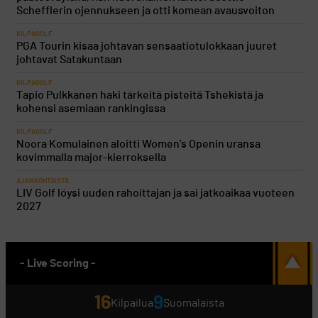
Schefflerin ojennukseen ja otti komean avausvoiton
KILPAGOLF
PGA Tourin kisaa johtavan sensaatiotulokkaan juuret
johtavat Satakuntaan
KILPAGOLF
Tapio Pulkkanen haki tärkeitä pisteitä Tshekistä ja
kohensi asemiaan rankingissa
KILPAGOLF
Noora Komulainen aloitti Women’s Openin uransa
kovimmalla major-kierroksella
AJANKOHTAISTA
LIV Golf löysi uuden rahoittajan ja sai jatkoaikaa vuoteen
2027
- Live Scoring -
16
9
Kilpailua
Suomalaista