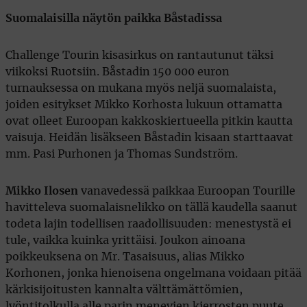
Suomalaisilla näytön paikka Båstadissa
Challenge Tourin kisasirkus on rantautunut täksi
viikoksi Ruotsiin. Båstadin 150 000 euron
turnauksessa on mukana myös neljä suomalaista,
joiden esitykset Mikko Korhosta lukuun ottamatta
ovat olleet Euroopan kakkoskiertueella pitkin kautta
vaisuja. Heidän lisäkseen Båstadin kisaan starttaavat
mm. Pasi Purhonen ja Thomas Sundström.
Mikko Ilosen
vanavedessä paikkaa Euroopan Tourille
havitteleva suomalaisnelikko on tällä kaudella saanut
todeta lajin todellisen raadollisuuden: menestystä ei
tule, vaikka kuinka yrittäisi. Joukon ainoana
poikkeuksena on Mr. Tasaisuus, alias Mikko
Korhonen, jonka hienoisena ongelmana voidaan pitää
kärkisijoitusten kannalta välttämättömien,
lyöntitolkulla alle parin menevien kierrosten puute.