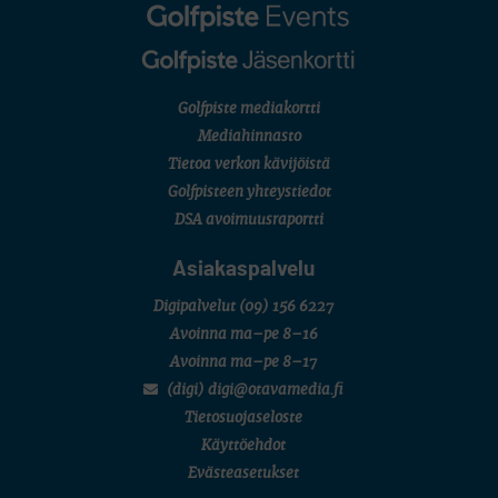
English Boys' (U14) Open Amateur Stroke Play Championship
Eeli Krankka, Lionel Mutikainen
MUU
Kivitippu Classic Invitational 2026
LIV GOLF
New York
Golfpiste mediakortti
SM-KILPAILUT
SM-reikäpeli (M50/Kymen Golf)
Mediahinnasto
FINNISH JUNIOR TOUR
Tietoa verkon kävijöistä
7 (U18 ja U21/pojat/Tahko)
MID TOUR
Golfpisteen yhteystiedot
6 (Archipelagia Golf)
DSA avoimuusraportti
Asiakaspalvelu
Digipalvelut
(09) 156 6227
Avoinna ma–pe 8–16
Avoinna ma–pe 8–17
(digi) digi@otavamedia.fi
Tietosuojaseloste
Käyttöehdot
Evästeasetukset