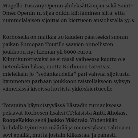
Mugello Tuscany Openin yhdeksättä sijaa sekä Saint-
Omer Openin 11. sijaa onkin kiittäminen siitä, että
nummelalaisen sijoitus on kiertueen ansiolistalla 37:s.
Korhosella on matkaa 20 kauden päätteeksi suoran
paikan Euroopan Tourille saavien onnellisten
joukkoon nyt hieman yli 8000 euroa.
Kiinnikurottavaksi se ei tässä vaiheessa kautta ole
tietenkään liikaa, mutta Korhonen tarvitsisi
mielellään jo ”sydänkaudella” pari vahvaa sijoitusta
kymmenen parhaan joukkoon taistellakseen syksyn
viimeisissä kisoissa kortista ykköskiertueelle.
Torstaina käynnistyvässä Båstadin turnauksessa
pelaavat Korhosen lisäksi CT:läisistä
Antti Ahokas,
Roope
Kakko
sekä
Jaakko Mäkitalo
. Yhdenkään
kohdalla työnteon määrää ja menestyksen tahtoa ei
sovi epäillä, mutta jostain kiikastaa, ja pahasti.