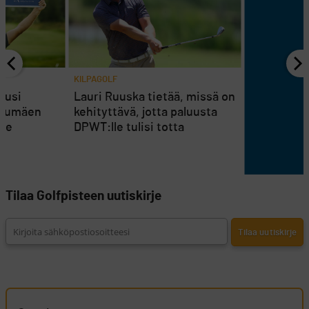
KILPAGOLF
uusi
Lauri Ruuska tietää, missä on
erumäen
kehityttävä, jotta paluusta
see
DPWT:lle tulisi totta
Tilaa Golfpisteen uutiskirje