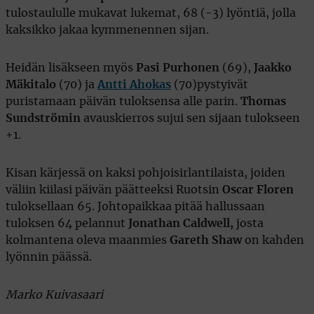
tulostaululle mukavat lukemat, 68 (-3) lyöntiä, jolla
kaksikko jakaa kymmenennen sijan.
Heidän lisäkseen myös
Pasi Purhonen
(69),
Jaakko
Mäkitalo
(70) ja
Antti Ahokas
(70)
pystyivät
puristamaan päivän tuloksensa alle parin.
Thomas
Sundströmin
avauskierros sujui sen sijaan tulokseen
+1.
Kisan kärjessä on kaksi pohjoisirlantilaista, joiden
väliin kiilasi päivän päätteeksi Ruotsin
Oscar Floren
tuloksellaan 65. Johtopaikkaa pitää hallussaan
tuloksen 64 pelannut
Jonathan Caldwell,
josta
kolmantena oleva maanmies
Gareth Shaw
on kahden
lyönnin päässä.
Marko Kuivasaari