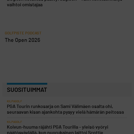
vaihtoi omistajaa
GOLFPISTE PODCAST
The Open 2026
SUOSITUIMMAT
KILPAGOLF
PGA Tourin runkosarja on Sami Välimäen osalta ohi,
seuraavan kisan ajankohta pysyy vielä hämärän peitossa
KILPAGOLF
Koivun-huuma räjähti PGA Tourilla – yleisö vyöryi
päätösväylällä, kun nuorukainen laittoi Scottie