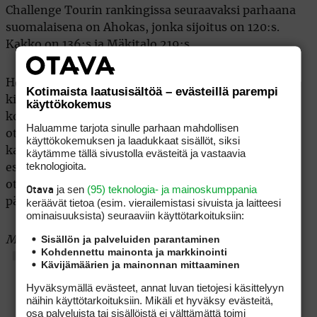
Challenge Tourin rankingissa seuraavaksi parhaana
suomalaisena on Ahokas, jonka sijoitus on 120:s.
Kakko on 136:s ja Mäkitalo 219:s.
Heidän yhteenlasketut ansionsa tämän kauden
Kotimaista laatusisältöä – evästeillä parempi
kisoista ovat alle 9000 euroa. Se ei ole paljon
käyttökokemus
kokopäivätoimisilta ammattilaisurheilijoilta, kun
Haluamme tarjota sinulle parhaan mahdollisen
ottaa huomioon, että Ahokas esiintyi vielä viime
käyttökokemuksen ja laadukkaat sisällöt, siksi
kaudella Euroopan Tourilla ja Kakko oli loistavien
käytämme tällä sivustolla evästeitä ja vastaavia
teknologioita.
esityksiensä ansiosta Irlannin ja Italian avoimissa
ottaa suoran paikan vanhan mantereen
ja sen
(95) teknologia- ja mainoskumppania
Otava
pääkiertueelle.
keräävät tietoa (esim. vierailemis­tasi sivuista ja laitteesi
ominaisuuk­sista) seuraaviin käyttötarkoituksiin:
Sisällön ja palveluiden parantaminen
Marko Kuivasaari
Kohdennettu mainonta ja markkinointi
Kävijämäärien ja mainonnan mittaaminen
Hyväksymällä evästeet, annat luvan tietojesi käsittelyyn
näihin käyttötarkoituksiin. Mikäli et hyväksy evästeitä,
osa palveluista tai sisällöistä ei välttämättä toimi