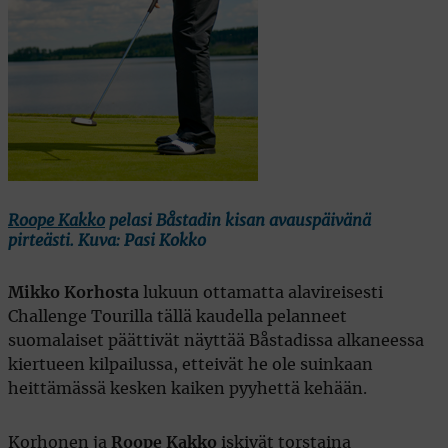
Roope Kakko
pelasi Båstadin kisan avauspäivänä
pirteästi. Kuva: Pasi Kokko
Mikko Korhosta
lukuun ottamatta alavireisesti
Challenge Tourilla tällä kaudella pelanneet
suomalaiset päättivät näyttää Båstadissa alkaneessa
kiertueen kilpailussa, etteivät he ole suinkaan
heittämässä kesken kaiken pyyhettä kehään.
Korhonen ja
Roope Kakko
iskivät torstaina