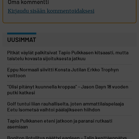
Oma kommentti
Kirjaudu sisään kommentoidaksesi
UUSIMMAT
Pitkät väylät palkitsivat Tapio Pulkkasen kitsaasti, mutta
taistelu kovasta sijoituksesta jatkuu
Eppu Normaali siivitti Konsta Jutilan Erkko Trophyn
voittoon
"Olisi pitänyt kuunnella kroppaa" – Jason Dayn 18 vuoden
putki katkesi
Golf tuntui liian rauhalliselta, joten ammattilaispelaaja
Eetu Isometsä vaihtoi päälajikseen hiihdon
Tapio Pulkkanen eteni jatkoon ja paransi rutkasti
asemiaan
Bogiton ilotulitus päättyi eagleen – Talin kenttäennätys