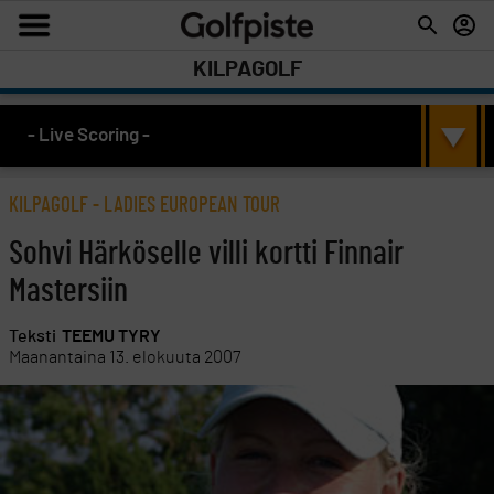
KILPAGOLF
- Live Scoring -
KILPAGOLF
-
LADIES EUROPEAN TOUR
Sohvi Härköselle villi kortti Finnair
Mastersiin
Teksti
TEEMU TYRY
Maanantaina 13. elokuuta 2007