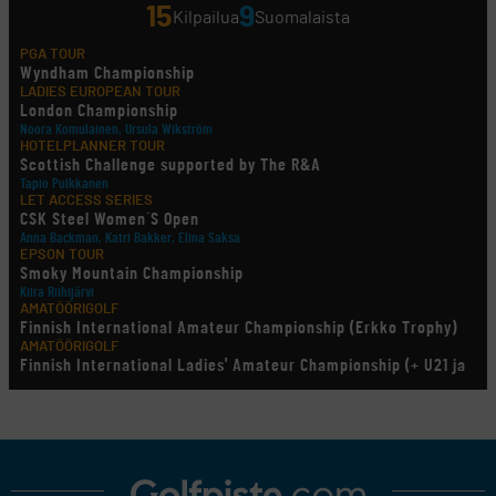
15
9
Kilpailua
Suomalaista
PGA TOUR
Wyndham Championship
LADIES EUROPEAN TOUR
London Championship
Noora Komulainen, Ursula Wikström
HOTELPLANNER TOUR
Scottish Challenge supported by The R&A
Tapio Pulkkanen
LET ACCESS SERIES
CSK Steel Women´S Open
Anna Backman, Katri Bakker, Elina Saksa
EPSON TOUR
Smoky Mountain Championship
Kiira Riihijärvi
AMATÖÖRIGOLF
Finnish International Amateur Championship (Erkko Trophy)
AMATÖÖRIGOLF
Finnish International Ladies' Amateur Championship (+ U21 ja
U18/FJT/Aulanko)
KORN FERRY TOUR
Pinnacle Bank Championship
LEGENDS TOUR
Staysure PGA Seniors Championship
AMATÖÖRIGOLF