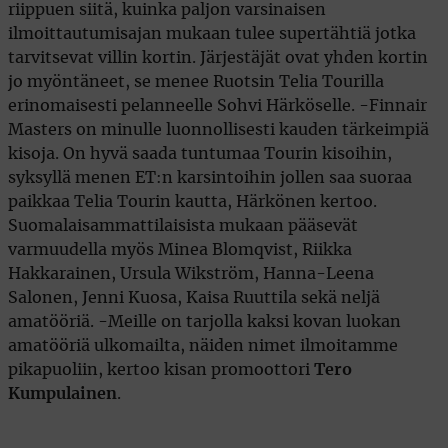
riippuen siitä, kuinka paljon varsinaisen
ilmoittautumisajan mukaan tulee supertähtiä jotka
tarvitsevat villin kortin. Järjestäjät ovat yhden kortin
jo myöntäneet, se menee Ruotsin Telia Tourilla
erinomaisesti pelanneelle Sohvi Härköselle. -Finnair
Masters on minulle luonnollisesti kauden tärkeimpiä
kisoja. On hyvä saada tuntumaa Tourin kisoihin,
syksyllä menen ET:n karsintoihin jollen saa suoraa
paikkaa Telia Tourin kautta, Härkönen kertoo.
Suomalaisammattilaisista mukaan pääsevät
varmuudella myös Minea Blomqvist, Riikka
Hakkarainen, Ursula Wikström, Hanna-Leena
Salonen, Jenni Kuosa, Kaisa Ruuttila sekä neljä
amatööriä. -Meille on tarjolla kaksi kovan luokan
amatööriä ulkomailta, näiden nimet ilmoitamme
pikapuoliin, kertoo kisan promoottori
Tero
Kumpulainen
.