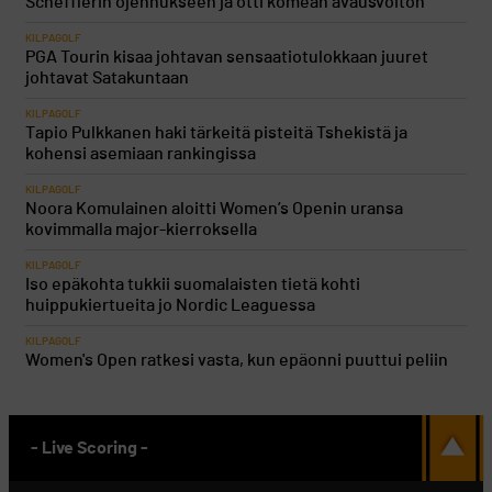
Schefflerin ojennukseen ja otti komean avausvoiton
KILPAGOLF
PGA Tourin kisaa johtavan sensaatiotulokkaan juuret
johtavat Satakuntaan
KILPAGOLF
Tapio Pulkkanen haki tärkeitä pisteitä Tshekistä ja
kohensi asemiaan rankingissa
KILPAGOLF
Noora Komulainen aloitti Women’s Openin uransa
kovimmalla major-kierroksella
KILPAGOLF
Iso epäkohta tukkii suomalaisten tietä kohti
huippukiertueita jo Nordic Leaguessa
KILPAGOLF
Women's Open ratkesi vasta, kun epäonni puuttui peliin
- Live Scoring -