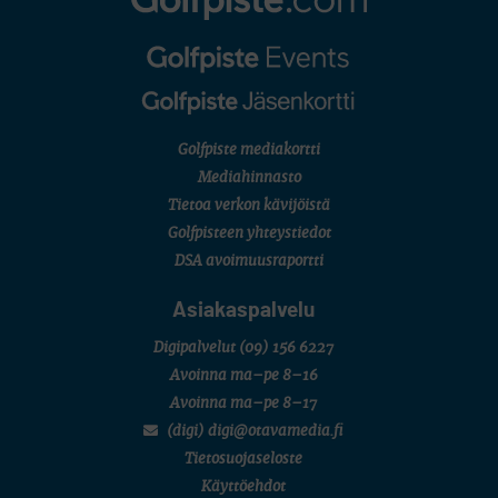
U.S. Women's Amateur Championship
AMATÖÖRIGOLF
English Boys' (U14) Open Amateur Stroke Play Championship
Eeli Krankka, Lionel Mutikainen
LIV GOLF
New York
SM-KILPAILUT
SM-reikäpeli (M50/Kymen Golf)
Golfpiste mediakortti
FINNISH JUNIOR TOUR
7 (U18 ja U21/pojat/Tahko)
Mediahinnasto
MID TOUR
Tietoa verkon kävijöistä
6 (Archipelagia Golf)
Golfpisteen yhteystiedot
DSA avoimuusraportti
Asiakaspalvelu
Digipalvelut
(09) 156 6227
Avoinna ma–pe 8–16
Avoinna ma–pe 8–17
(digi) digi@otavamedia.fi
Tietosuojaseloste
Käyttöehdot