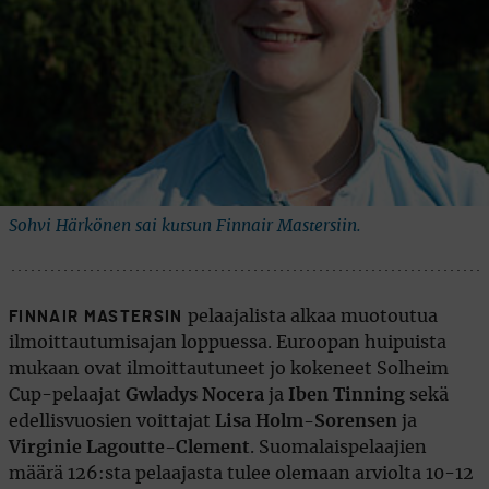
Sohvi Härkönen sai kutsun Finnair Mastersiin.
pelaajalista alkaa muotoutua
FINNAIR MASTERSIN
ilmoittautumisajan loppuessa. Euroopan huipuista
mukaan ovat ilmoittautuneet jo kokeneet Solheim
Cup-pelaajat
Gwladys Nocera
ja
Iben Tinning
sekä
edellisvuosien voittajat
Lisa Holm-Sorensen
ja
Virginie Lagoutte-Clement
. Suomalaispelaajien
määrä 126:sta pelaajasta tulee olemaan arviolta 10-12