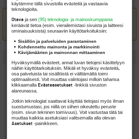
käytämme tällä sivustolla evästeitä ja vastaavia
teknologioita.
ja sen
(95) teknologia- ja mainoskumppania
Oma kommentti
Otava
keräävät tietoa (esim. vierailemis­tasi sivuista ja laitteesi
Kirjaudu sisään kommentoidaksesi
ominaisuuk­sista) seuraaviin käyttötarkoituksiin:
Sisällön ja palveluiden parantaminen
Kohdennettu mainonta ja markkinointi
Kävijämäärien ja mainonnan mittaaminen
UUSIMMAT
Hyväksymällä evästeet, annat luvan tietojesi käsittelyyn
näihin käyttötarkoituksiin. Mikäli et hyväksy evästeitä,
PGA Tourin runkosarja on Sami Välimäen osalta ohi,
osa palveluista tai sisällöistä ei välttämättä toimi
seuraavan kisan ajankohta pysyy vielä hämärän peitossa
optimaalisesti. Voit muuttaa valintojasi milloin tahansa
klikkaamalla
-linkkiä sivuston
Evästeasetukset
LIV Golf löysi uuden rahoittajan ja sai jatkoaikaa vuoteen
alareunassa.
2027
Jotkin teknologiat saattavat käyttää tietojasi myös ilman
Cleveland toi legendan takaisin suunnittelupöydälle
suostumustasi, jos niillä on siihen oikeutettu peruste
luodessaan uuden RTZ 2:n
(esim. sivun tekninen toimivuus). Voit vastustaa tätä tai
muuttaa kaikkia asetuksiasi valitsemalla alla olevan
Tuuli huijaa lähes jokaista golfaria – ruotsalaissovellus
-painikkeen.
Asetukset
yrittää muuttaa sen
Voiko tavallinen vaateripustin parantaa svingiä? U.S.