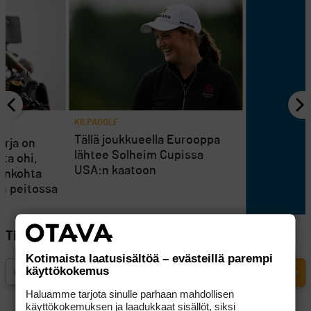
KILPAGOLF
Tällä joukkueella Eurooppa
arja on
lähtee Solheim Cupissa
ta ohi,
USA:n kaatoon
jankohta
än peitossa
Tilaa Golfpisteen uutiskirje
Kotimaista laatusisältöä – evästeillä parempi
käyttökokemus
Haluamme tarjota sinulle parhaan mahdollisen
käyttökokemuksen ja laadukkaat sisällöt, siksi