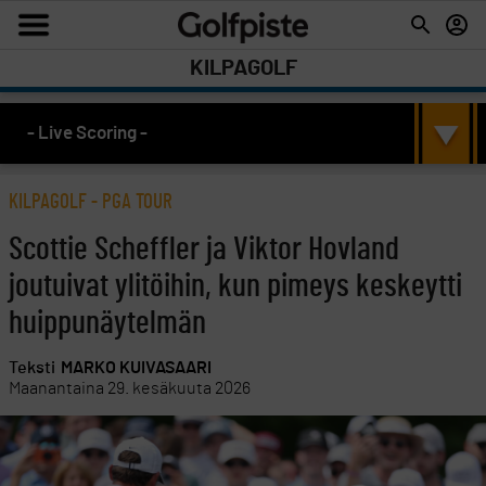
KILPAGOLF
- Live Scoring -
KILPAGOLF
-
PGA TOUR
Scottie Scheffler ja Viktor Hovland
joutuivat ylitöihin, kun pimeys keskeytti
huippunäytelmän
Teksti
MARKO KUIVASAARI
Maanantaina 29. kesäkuuta 2026