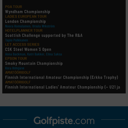
PGA TOUR
Wyndham Championship
LADIES EUROPEAN TOUR
London Championship
Noora Komulainen, Ursula Wikström
HOTELPLANNER TOUR
Scottish Challenge supported by The R&A
Tapio Pulkkanen
LET ACCESS SERIES
CSK Steel Women´S Open
Anna Backman, Katri Bakker, Elina Saksa
EPSON TOUR
Smoky Mountain Championship
Kiira Riihijärvi
AMATÖÖRIGOLF
Finnish International Amateur Championship (Erkko Trophy)
AMATÖÖRIGOLF
Finnish International Ladies' Amateur Championship (+ U21 ja
U18/FJT/Aulanko)
KORN FERRY TOUR
Pinnacle Bank Championship
LEGENDS TOUR
Staysure PGA Seniors Championship
AMATÖÖRIGOLF
U.S. Women's Amateur Championship
AMATÖÖRIGOLF