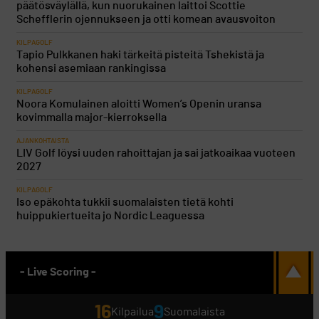
päätösväylällä, kun nuorukainen laittoi Scottie
Schefflerin ojennukseen ja otti komean avausvoiton
KILPAGOLF
Tapio Pulkkanen haki tärkeitä pisteitä Tshekistä ja
kohensi asemiaan rankingissa
KILPAGOLF
Noora Komulainen aloitti Women’s Openin uransa
kovimmalla major-kierroksella
AJANKOHTAISTA
LIV Golf löysi uuden rahoittajan ja sai jatkoaikaa vuoteen
2027
KILPAGOLF
Iso epäkohta tukkii suomalaisten tietä kohti
huippukiertueita jo Nordic Leaguessa
- Live Scoring -
16
9
Kilpailua
Suomalaista