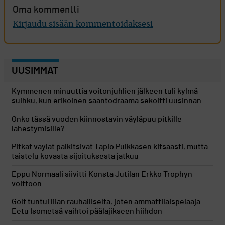
Oma kommentti
Kirjaudu sisään kommentoidaksesi
UUSIMMAT
Kymmenen minuuttia voitonjuhlien jälkeen tuli kylmä
suihku, kun erikoinen sääntödraama sekoitti uusinnan
Onko tässä vuoden kiinnostavin väyläpuu pitkille
lähestymisille?
Pitkät väylät palkitsivat Tapio Pulkkasen kitsaasti, mutta
taistelu kovasta sijoituksesta jatkuu
Eppu Normaali siivitti Konsta Jutilan Erkko Trophyn
voittoon
Golf tuntui liian rauhalliselta, joten ammattilaispelaaja
Eetu Isometsä vaihtoi päälajikseen hiihdon