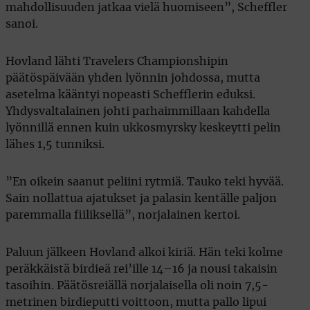
mahdollisuuden jatkaa vielä huomiseen”, Scheffler
sanoi.
Hovland lähti Travelers Championshipin
päätöspäivään yhden lyönnin johdossa, mutta
asetelma kääntyi nopeasti Schefflerin eduksi.
Yhdysvaltalainen johti parhaimmillaan kahdella
lyönnillä ennen kuin ukkosmyrsky keskeytti pelin
lähes 1,5 tunniksi.
”En oikein saanut peliini rytmiä. Tauko teki hyvää.
Sain nollattua ajatukset ja palasin kentälle paljon
paremmalla fiiliksellä”, norjalainen kertoi.
Paluun jälkeen Hovland alkoi kiriä. Hän teki kolme
peräkkäistä birdieä rei’ille 14–16 ja nousi takaisin
tasoihin. Päätösreiällä norjalaisella oli noin 7,5-
metrinen birdieputti voittoon, mutta pallo lipui