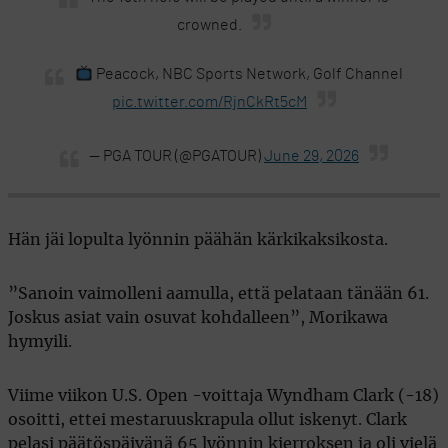
crowned.
Peacock, NBC Sports Network, Golf Channel
pic.twitter.com/RjnCkRt5cM
— PGA TOUR (@PGATOUR)
June 29, 2026
Hän jäi lopulta lyönnin päähän kärkikaksikosta.
”Sanoin vaimolleni aamulla, että pelataan tänään 61.
Joskus asiat vain osuvat kohdalleen”, Morikawa
hymyili.
Viime viikon U.S. Open -voittaja Wyndham Clark (-18)
osoitti, ettei mestaruuskrapula ollut iskenyt. Clark
pelasi päätöspäivänä 65 lyönnin kierroksen ja oli vielä