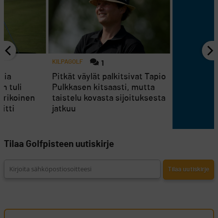
KILPAGOLF
1
tia
Pitkät väylät palkitsivat Tapio
en tuli
Pulkkasen kitsaasti, mutta
erikoinen
taistelu kovasta sijoituksesta
itti
jatkuu
Tilaa Golfpisteen uutiskirje