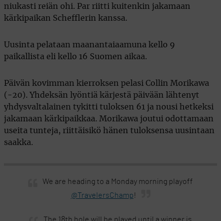
niukasti reiän ohi. Par riitti kuitenkin jakamaan
kärkipaikan Schefflerin kanssa.
Uusinta pelataan maanantaiaamuna kello 9
paikallista eli kello 16 Suomen aikaa.
Päivän kovimman kierroksen pelasi Collin Morikawa
(-20). Yhdeksän lyöntiä kärjestä päivään lähtenyt
yhdysvaltalainen tykitti tuloksen 61 ja nousi hetkeksi
jakamaan kärkipaikkaa. Morikawa joutui odottamaan
useita tunteja, riittäisikö hänen tuloksensa uusintaan
saakka.
We are heading to a Monday morning playoff
@TravelersChamp
!
The 18th hole will be played until a winner is