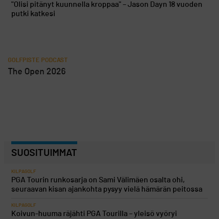
"Olisi pitänyt kuunnella kroppaa" – Jason Dayn 18 vuoden
putki katkesi
GOLFPISTE PODCAST
The Open 2026
SUOSITUIMMAT
KILPAGOLF
PGA Tourin runkosarja on Sami Välimäen osalta ohi,
seuraavan kisan ajankohta pysyy vielä hämärän peitossa
KILPAGOLF
Koivun-huuma räjähti PGA Tourilla – yleisö vyöryi