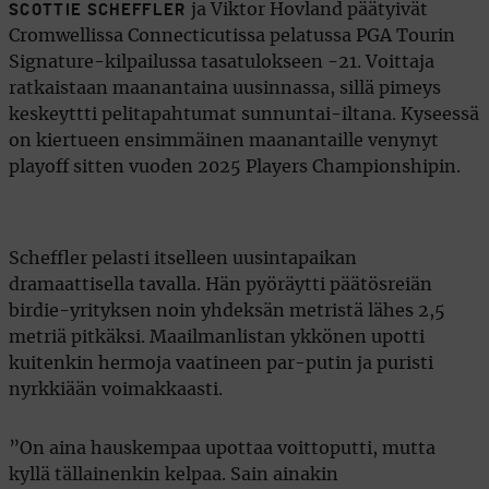
ja Viktor Hovland päätyivät
SCOTTIE SCHEFFLER
Cromwellissa Connecticutissa pelatussa PGA Tourin
Signature-kilpailussa tasatulokseen -21. Voittaja
ratkaistaan maanantaina uusinnassa, sillä pimeys
keskeyttti pelitapahtumat sunnuntai-iltana. Kyseessä
on kiertueen ensimmäinen maanantaille venynyt
playoff sitten vuoden 2025 Players Championshipin.
Scheffler pelasti itselleen uusintapaikan
dramaattisella tavalla. Hän pyöräytti päätösreiän
birdie-yrityksen noin yhdeksän metristä lähes 2,5
metriä pitkäksi. Maailmanlistan ykkönen upotti
kuitenkin hermoja vaatineen par-putin ja puristi
nyrkkiään voimakkaasti.
”On aina hauskempaa upottaa voittoputti, mutta
kyllä tällainenkin kelpaa. Sain ainakin