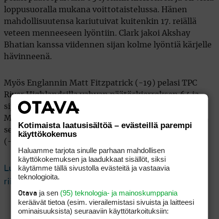
loppusuoralla mukana voittotaistelussa. Hänen
mahdollisuutensa kariutuivat kuitenkin 17. reiällä
veteen menneeseen lyöntiin. Clark jakoi Akshay
Bhatian kanssa viidennen sijan kolme lyöntiä kärjelle
hävinneenä.
Myös Englannin Matt Fitzpatrick (-19) pelasi TPC
River Highlandsilla vahvan päätöskierroksen 64 ja
sijoittui yksin neljänneksi. Muista eurooppalaista
Matt Fitzpatrickin nuorempi veli Alex (-17) jakoi
Kotimaista laatusisältöä – evästeillä parempi
seitsemännen sijan ja Skotlannin Robert MacIntyre
käyttökokemus
(-16) venyi jaetulle 10. sijalle.
Haluamme tarjota sinulle parhaan mahdollisen
käyttökokemuksen ja laadukkaat sisällöt, siksi
käytämme tällä sivustolla evästeitä ja vastaavia
Lue seuraavaksi: Maailman ykköseltä kärkipaikan
teknologioita.
riistänyt Viktor Hovland näyttää taas tähtipelaajalta
ja sen
(95) teknologia- ja mainoskumppania
Otava
keräävät tietoa (esim. vierailemis­tasi sivuista ja laitteesi
ominaisuuk­sista) seuraaviin käyttötarkoituksiin: