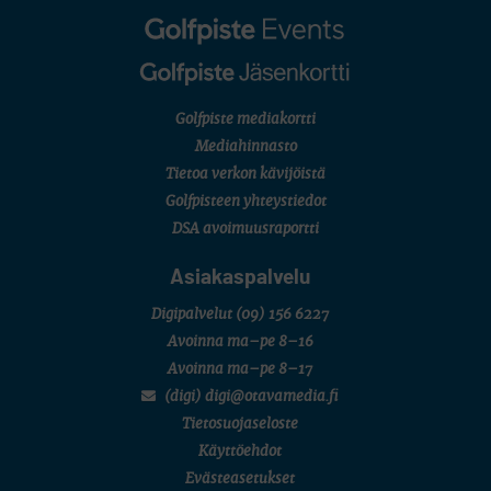
English Boys' (U14) Open Amateur Stroke Play Championship
Eeli Krankka, Lionel Mutikainen
MUU
Kivitippu Classic Invitational 2026
LIV GOLF
New York
Golfpiste mediakortti
SM-KILPAILUT
SM-reikäpeli (M50/Kymen Golf)
Mediahinnasto
FINNISH JUNIOR TOUR
Tietoa verkon kävijöistä
7 (U18 ja U21/pojat/Tahko)
MID TOUR
Golfpisteen yhteystiedot
6 (Archipelagia Golf)
DSA avoimuusraportti
Asiakaspalvelu
Digipalvelut
(09) 156 6227
Avoinna ma–pe 8–16
Avoinna ma–pe 8–17
(digi) digi@otavamedia.fi
Tietosuojaseloste
Käyttöehdot
Evästeasetukset