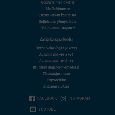
Golfpiste mediakortti
FINNISH JUNIOR TOUR
7 (U18 ja U21/pojat/Tahko)
Mediahinnasto
MID TOUR
Tietoa verkon kävijöistä
6 (Archipelagia Golf)
Golfpisteen yhteystiedot
DSA avoimuusraportti
Asiakaspalvelu
Digipalvelut
(09) 156 6227
Avoinna ma–pe 8–16
Avoinna ma–pe 8–17
(digi) digi@otavamedia.fi
Tietosuojaseloste
Käyttöehdot
Evästeasetukset
FACEBOOK
INSTAGRAM
YOUTUBE