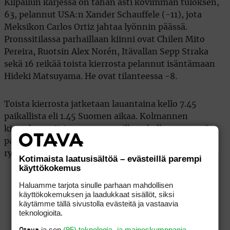
Kilpailun kärjessä on tähän asti kovimman tuloksen,
63, pelannut USA:n Xander Schauffele (-11), jota
Meksikon Carlos Ortiz jahtaa lyönnin päässä.
Pronssitilassa parhaillaan kiinni ovat Chilen Mito
Pereira, Ruotsin Alex Norén, Itävallan Sepp Straka
sekä 16 reikää toista kierrosta pelannut isäntämaan
Hideki Matsuyama. He ovat tilanteessa -8.
Toista kierrosta jatketaan lauantaina kello 7.45
paikallista eli 1.45 Suomen aikaa. Kolmannen
kierroksen tiiajat ovat suunnilleen kello 9.30−11.18
paikallista aikaa ja lähdöt ovat kolmen pelaajan
ryhmissä 1. ja 10. lyöntipaikalta.
Kotimaista laatusisältöä – evästeillä parempi
käyttökokemus
Haluamme tarjota sinulle parhaan mahdollisen
käyttökokemuksen ja laadukkaat sisällöt, siksi
käytämme tällä sivustolla evästeitä ja vastaavia
teknologioita.
ja sen
(95) teknologia- ja mainoskumppania