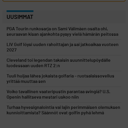
UUSIMMAT
PGA Tourin runkosarja on Sami Välimäen osalta ohi,
seuraavan kisan ajankohta pysyy vielä hämärän peitossa
LIV Golf löysi uuden rahoittajan ja sai jatkoaikaa vuoteen
2027
Cleveland toi legendan takaisin suunnittelupöydälle
luodessaan uuden RTZ 2:n
Tuuli huijaa lähes jokaista golfaria – ruotsalaissovellus
yrittää muuttaa sen
Voiko tavallinen vaateripustin parantaa svingiä? U.S.
Openin hallitseva mestari uskoo niin
Turhaa hyvesignalointia vai lajin perimmäisen olemuksen
kunnioittamista? Säännöt ovat golfin pyhä lehmä