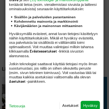
Otava
keräävät tietoa (esim. vierailemis­tasi sivuista ja laitteesi
ominaisuuk­sista) seuraaviin käyttötarkoituksiin:
Sisällön ja palveluiden parantaminen
Kohdennettu mainonta ja markkinointi
Kävijämäärien ja mainonnan mittaaminen
Hyväksymällä evästeet, annat luvan tietojesi käsittelyyn
näihin käyttötarkoituksiin. Mikäli et hyväksy evästeitä,
osa palveluista tai sisällöistä ei välttämättä toimi
optimaalisesti. Voit muuttaa valintojasi milloin tahansa
klikkaamalla
-linkkiä sivuston
Evästeasetukset
alareunassa.
Jotkin teknologiat saattavat käyttää tietojasi myös ilman
suostumustasi, jos niillä on siihen oikeutettu peruste
Lisää aiheesta
(esim. sivun tekninen toimivuus). Voit vastustaa tätä tai
muuttaa kaikkia asetuksiasi valitsemalla alla olevan
-painikkeen.
Asetukset
Asetukset
Hyväksy
Tietosuoja