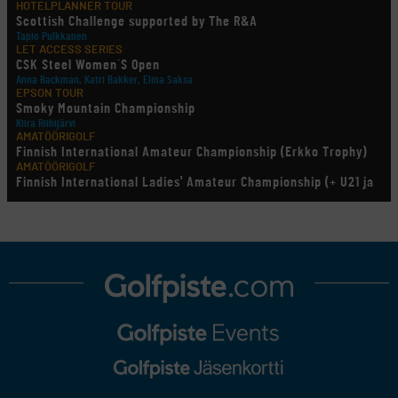
HOTELPLANNER TOUR
Scottish Challenge supported by The R&A
Tapio Pulkkanen
LET ACCESS SERIES
CSK Steel Women´S Open
Anna Backman, Katri Bakker, Elina Saksa
EPSON TOUR
Smoky Mountain Championship
Kiira Riihijärvi
AMATÖÖRIGOLF
Finnish International Amateur Championship (Erkko Trophy)
AMATÖÖRIGOLF
Finnish International Ladies' Amateur Championship (+ U21 ja
U18/FJT/Aulanko)
KORN FERRY TOUR
Pinnacle Bank Championship
LEGENDS TOUR
Staysure PGA Seniors Championship
AMATÖÖRIGOLF
U.S. Women's Amateur Championship
AMATÖÖRIGOLF
English Boys' (U14) Open Amateur Stroke Play Championship
Eeli Krankka, Lionel Mutikainen
LIV GOLF
New York
SM-KILPAILUT
SM-reikäpeli (M50/Kymen Golf)