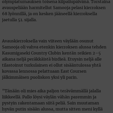
olympiaturnauksen toisena kilpailupäivänä. Torstaina
avauspeliään harmitellut Samooja pelasi kierroksen
68 lyönnillä, ja on kesken jääneellä kierroksella
jaetulla 51. sijalla.
Avauskierroksella vain viiteen väylään osunut
Samooja oli vahva etenkin kierroksen alussa tehden
Kasumigaseki Country Clubin kentän reikien 2–5
aikana neljä peräkkäistä birdieä. Etuysin neljä alle
tilastoinut turkulainen ei ollut sisääntulossa yhtä
kovassa lennossa pelattuaan East Coursen
jälkimmäisen puoliskon yksi yli parin.
”Tänään oli mies aika paljon terävämmällä jalalla
liikkeellä. Pallo löysi väylän vähän paremmin ja
pystyin rakentamaan siitä peliä. Sain muutaman
hyvän putin sisään alussa, mutta sitten meni kyllä