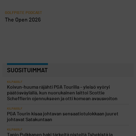
GOLFPISTE PODCAST
The Open 2026
SUOSITUIMMAT
KILPAGOLF
Koivun-huuma räjähti PGA Tourilla – yleisö vyöryi
päätösväylällä, kun nuorukainen laittoi Scottie
Schefflerin ojennukseen ja otti komean avausvoiton
KILPAGOLF
PGA Tourin kisaa johtavan sensaatiotulokkaan juuret
johtavat Satakuntaan
KILPAGOLF
Tapio Pulkkanen haki tärkeitä pisteitä Tshekistä ja