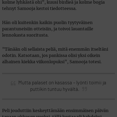
kolme lyhkästä ohi”, kuusi birdieä ja kolme bogia
tehnyt Samooja kertoi tiedotteessa.
Hän oli kuitenkin kaikin puolin tyytyväinen
parantuneisiin otteisiin, ja toivoi lauantaille
lennokasta suoritusta.
”Tänään oli sellaista peliä, mitä enemmän itseltäni
odotin. Katsotaan, jos pankissa olisi yksi oikein
alhainen kiekka viikonlopuksi”, Samooja totesi.
Mutta palaset on kasassa – lyönti toimii ja
puttikin tuntuu hyvältä.
Peli jouduttiin keskeyttämään ensimmäisen päivän
tapaan ukkosen vuoksi, tällä kertaa yli kahdeksi