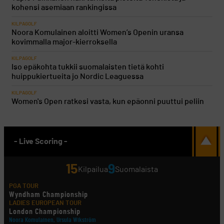
kohensi asemiaan rankingissa
KILPAGOLF
Noora Komulainen aloitti Women’s Openin uransa
kovimmalla major-kierroksella
KILPAGOLF
Iso epäkohta tukkii suomalaisten tietä kohti
huippukiertueita jo Nordic Leaguessa
KILPAGOLF
Women's Open ratkesi vasta, kun epäonni puuttui peliin
- Live Scoring -
15
9
Kilpailua
Suomalaista
PGA TOUR
Wyndham Championship
LADIES EUROPEAN TOUR
London Championship
Noora Komulainen, Ursula Wikström