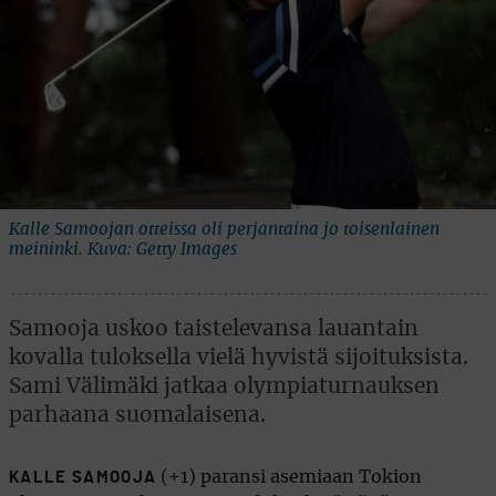
Kalle Samoojan otteissa oli perjantaina jo toisenlainen
meininki. Kuva: Getty Images
Samooja uskoo taistelevansa lauantain
kovalla tuloksella vielä hyvistä sijoituksista.
Sami Välimäki jatkaa olympiaturnauksen
parhaana suomalaisena.
(+1) paransi asemiaan Tokion
KALLE SAMOOJA