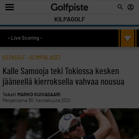
KILPAGOLF
- Live Scoring -
KILPAGOLF
-
OLYMPIALAISET
Kalle Samooja teki Tokiossa kesken
jääneellä kierroksella vahvaa nousua
Teksti
MARKO KUIVASAARI
Perjantaina 30. heinäkuuta 2021