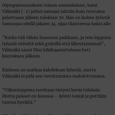
Olympiaturnauksen toinen suomalainen, Sami
Välimäki (-2) jatkoi samaan tahtiin kuin torstaina
pelattuaan jälleen tuloksen 70. Hän on kolme lyöntiä
Samoojaa edellä jakaen 34. sijaa tilanteessa kaksi alle.
”Katko tuli vähän huonoon paikkaan, ja tein loppuun
tyhmiä virheitä sekä griinillä että lähestymisissä”,
Välimäki sanoi Ylen hikihaastattelussa heti
kierroksen jälkeen.
Kärkeen on matkaa kahdeksan lyöntiä, mutta
Välimäki ei pidä sen tavoittamista mahdottomana.
”Viikonloppuna tarvitaan tietysti kovia tuloksia.
Mutta palaset on kasassa – lyönti toimii ja puttikin
tuntuu hyvältä.”