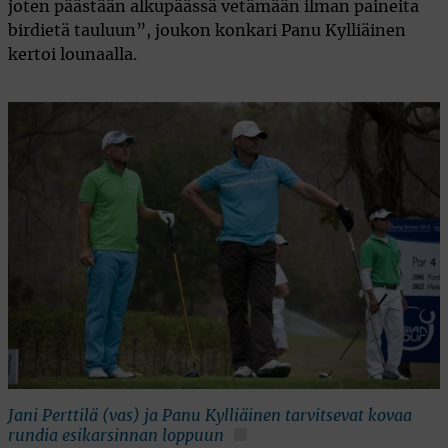
joten päästään alkupäässä vetämään ilman paineita
birdietä tauluun”, joukon konkari Panu Kylliäinen
kertoi lounaalla.
Jani Perttilä (vas) ja Panu Kylliäinen tarvitsevat kovaa
rundia esikarsinnan loppuun