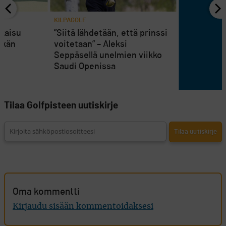
KILPAGOLF
tkaisu
”Siitä lähdetään, että prinssi
äkän
voitetaan” – Aleksi
Seppäsellä unelmien viikko
Saudi Openissa
Tilaa Golfpisteen uutiskirje
Oma kommentti
Kirjaudu sisään kommentoidaksesi