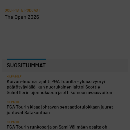
GOLFPISTE PODCAST
The Open 2026
SUOSITUIMMAT
KILPAGOLF
Koivun-huuma räjähti PGA Tourilla – yleisö vyöryi
päätösväylällä, kun nuorukainen laittoi Scottie
Schefflerin ojennukseen ja otti komean avausvoiton
KILPAGOLF
PGA Tourin kisaa johtavan sensaatiotulokkaan juuret
johtavat Satakuntaan
KILPAGOLF
PGA Tourin runkosarja on Sami Välimäen osalta ohi,