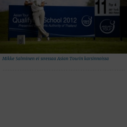
Mikke Salminen ei stressaa Asian Tourin karsinnoissa