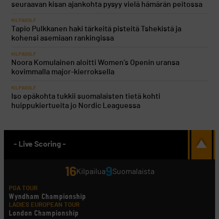
seuraavan kisan ajankohta pysyy vielä hämärän peitossa
KILPAGOLF
Tapio Pulkkanen haki tärkeitä pisteitä Tshekistä ja
kohensi asemiaan rankingissa
KILPAGOLF
Noora Komulainen aloitti Women’s Openin uransa
kovimmalla major-kierroksella
KILPAGOLF
Iso epäkohta tukkii suomalaisten tietä kohti
huippukiertueita jo Nordic Leaguessa
- Live Scoring -
16
9
Kilpailua
Suomalaista
PGA TOUR
Wyndham Championship
LADIES EUROPEAN TOUR
London Championship