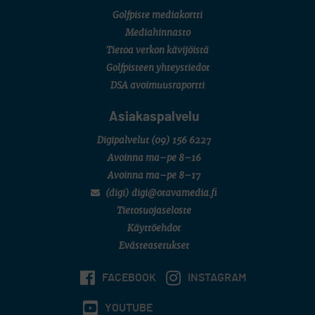
New York
Golfpiste mediakortti
SM-KILPAILUT
SM-reikäpeli (M50/Kymen Golf)
Mediahinnasto
FINNISH JUNIOR TOUR
Tietoa verkon kävijöistä
7 (U18 ja U21/pojat/Tahko)
MID TOUR
Golfpisteen yhteystiedot
6 (Archipelagia Golf)
DSA avoimuusraportti
Asiakaspalvelu
Digipalvelut
(09) 156 6227
Avoinna ma–pe 8–16
Avoinna ma–pe 8–17
(digi) digi@otavamedia.fi
Tietosuojaseloste
Käyttöehdot
Evästeasetukset
FACEBOOK
INSTAGRAM
YOUTUBE