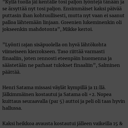
”Kyllä tuolla jäi kentälle tosi paljon lyöntejä tänään ja
se ärsyttää nyt tosi paljon. Ensimmäiset kaksi päivää
puttasin ihan kohtuullisesti, mutta nyt vaan ei saanut
palloa lähtemään linjaan. Greenien lukeminenkin oli
jokseenkin mahdotonta”, Mikke kertoi.
”Lyönti rajan sisäpuolella on hyvä lähtökohta
viimeiseen kierrokseen. Taso riittää varmasti
finaaliin, joten rennosti eteenpäin huomenna ja
säästetään ne parhaat tulokset finaaliin”, Salminen
päättää.
Henri Satama missasi väylät kympillä ja 11:llä.
Jälkimmäinen kostautui ja Satama oli +2. Nopea
kuittaus seuraavalla (par 5) auttoi ja peli oli taas hyvin
hallussa.
Kaksi heikkoa avausta kostautui jälleen vaikeilla 15 &