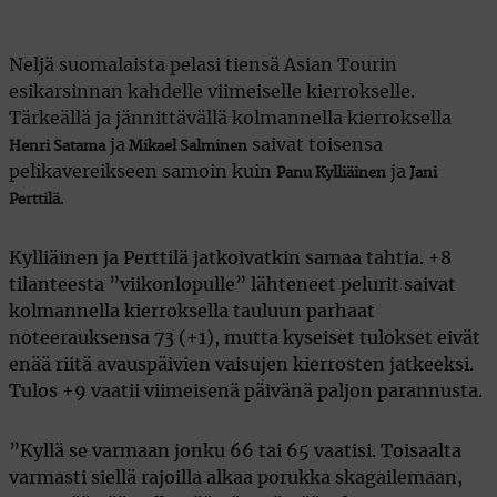
Neljä suomalaista pelasi tiensä Asian Tourin
esikarsinnan kahdelle viimeiselle kierrokselle.
Tärkeällä ja jännittävällä kolmannella kierroksella
ja
saivat toisensa
Henri Satama
Mikael Salminen
pelikavereikseen samoin kuin
ja
Panu Kylliäinen
Jani
.
Perttilä
Kylliäinen ja Perttilä jatkoivatkin samaa tahtia. +8
tilanteesta ”viikonlopulle” lähteneet pelurit saivat
kolmannella kierroksella tauluun parhaat
noteerauksensa 73 (+1), mutta kyseiset tulokset eivät
enää riitä avauspäivien vaisujen kierrosten jatkeeksi.
Tulos +9 vaatii viimeisenä päivänä paljon parannusta.
”Kyllä se varmaan jonku 66 tai 65 vaatisi. Toisaalta
varmasti siellä rajoilla alkaa porukka skagailemaan,