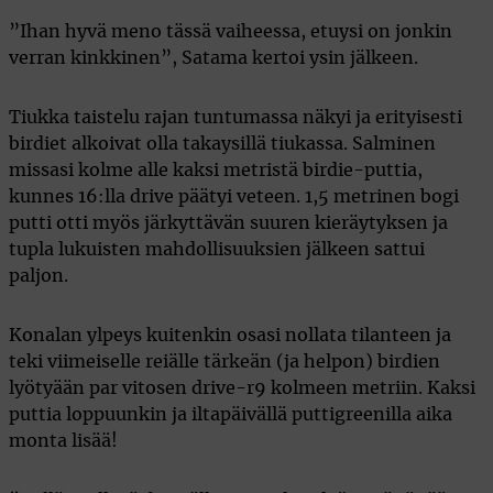
”Ihan hyvä meno tässä vaiheessa, etuysi on jonkin
verran kinkkinen”, Satama kertoi ysin jälkeen.
Tiukka taistelu rajan tuntumassa näkyi ja erityisesti
birdiet alkoivat olla takaysillä tiukassa. Salminen
missasi kolme alle kaksi metristä birdie-puttia,
kunnes 16:lla drive päätyi veteen. 1,5 metrinen bogi
putti otti myös järkyttävän suuren kieräytyksen ja
tupla lukuisten mahdollisuuksien jälkeen sattui
paljon.
Konalan ylpeys kuitenkin osasi nollata tilanteen ja
teki viimeiselle reiälle tärkeän (ja helpon) birdien
lyötyään par vitosen drive-r9 kolmeen metriin. Kaksi
puttia loppuunkin ja iltapäivällä puttigreenilla aika
monta lisää!