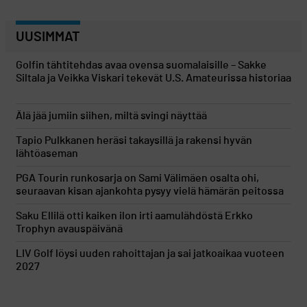
UUSIMMAT
Golfin tähtitehdas avaa ovensa suomalaisille – Sakke
Siltala ja Veikka Viskari tekevät U.S. Amateurissa historiaa
Älä jää jumiin siihen, miltä svingi näyttää
Tapio Pulkkanen heräsi takaysillä ja rakensi hyvän
lähtöaseman
PGA Tourin runkosarja on Sami Välimäen osalta ohi,
seuraavan kisan ajankohta pysyy vielä hämärän peitossa
Saku Ellilä otti kaiken ilon irti aamulähdöstä Erkko
Trophyn avauspäivänä
LIV Golf löysi uuden rahoittajan ja sai jatkoaikaa vuoteen
2027