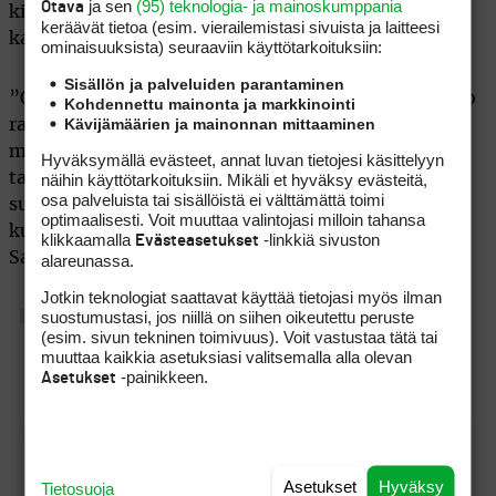
ja sen
(95) teknologia- ja mainoskumppania
Otava
kierroksen. Matkaa tällä hetkellä rajaan on siis vain
keräävät tietoa (esim. vierailemis­tasi sivuista ja laitteesi
kaksi lyöntiä.
ominaisuuk­sista) seuraaviin käyttötarkoituksiin:
Sisällön ja palveluiden parantaminen
”Onneksi ei päässyt venähtämään kovin suureksi ero
Kohdennettu mainonta ja markkinointi
Kävijämäärien ja mainonnan mittaaminen
rajaan. Tänään oli vähän jopa huonoa tuuria
muutamissa avauksissa, joka kostautui. Tärkeä
Hyväksymällä evästeet, annat luvan tietojesi käsittelyyn
taistelu viimeisellä jätti kuitenkin hyvän maun
näihin käyttötarkoituksiin. Mikäli et hyväksy evästeitä,
osa palveluista tai sisällöistä ei välttämättä toimi
suuhun ja huomenna mennään lujaa. Jos alkaa
optimaalisesti. Voit muuttaa valintojasi milloin tahansa
kutosella, niin ei ainakaan pitäisi jäädä ulos”, Henri
klikkaamalla
-linkkiä sivuston
Evästeasetukset
Satama päättää.
alareunassa.
Jotkin teknologiat saattavat käyttää tietojasi myös ilman
suostumustasi, jos niillä on siihen oikeutettu peruste
(esim. sivun tekninen toimivuus). Voit vastustaa tätä tai
muuttaa kaikkia asetuksiasi valitsemalla alla olevan
-painikkeen.
Asetukset
Asetukset
Hyväksy
Tietosuoja