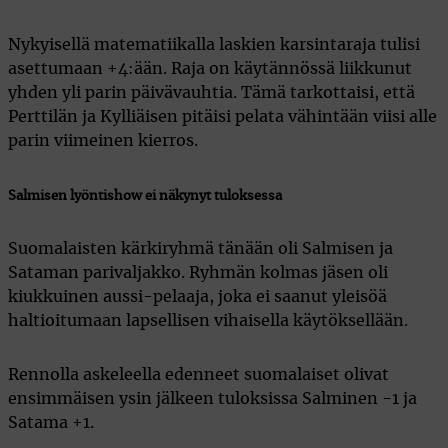
Nykyisellä matematiikalla laskien karsintaraja tulisi
asettumaan +4:ään. Raja on käytännössä liikkunut
yhden yli parin päivävauhtia. Tämä tarkottaisi, että
Perttilän ja Kylliäisen pitäisi pelata vähintään viisi alle
parin viimeinen kierros.
Salmisen lyöntishow ei näkynyt tuloksessa
Suomalaisten kärkiryhmä tänään oli Salmisen ja
Sataman parivaljakko. Ryhmän kolmas jäsen oli
kiukkuinen aussi-pelaaja, joka ei saanut yleisöä
haltioitumaan lapsellisen vihaisella käytöksellään.
Rennolla askeleella edenneet suomalaiset olivat
ensimmäisen ysin jälkeen tuloksissa Salminen -1 ja
Satama +1.