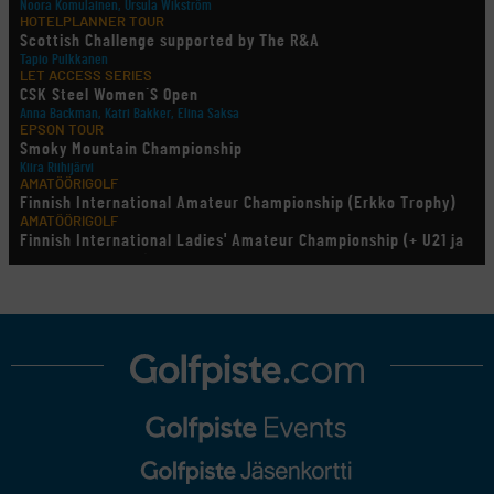
Noora Komulainen, Ursula Wikström
HOTELPLANNER TOUR
Scottish Challenge supported by The R&A
Tapio Pulkkanen
LET ACCESS SERIES
CSK Steel Women´S Open
Anna Backman, Katri Bakker, Elina Saksa
EPSON TOUR
Smoky Mountain Championship
Kiira Riihijärvi
AMATÖÖRIGOLF
Finnish International Amateur Championship (Erkko Trophy)
AMATÖÖRIGOLF
Finnish International Ladies' Amateur Championship (+ U21 ja
U18/FJT/Aulanko)
KORN FERRY TOUR
Pinnacle Bank Championship
LEGENDS TOUR
Staysure PGA Seniors Championship
AMATÖÖRIGOLF
U.S. Women's Amateur Championship
AMATÖÖRIGOLF
English Boys' (U14) Open Amateur Stroke Play Championship
Eeli Krankka, Lionel Mutikainen
MUU
Kivitippu Classic Invitational 2026
LIV GOLF