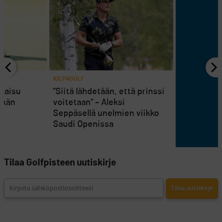
KILPAGOLF
tkaisu
”Siitä lähdetään, että prinssi
äkän
voitetaan” – Aleksi
Seppäsellä unelmien viikko
Saudi Openissa
Tilaa Golfpisteen uutiskirje