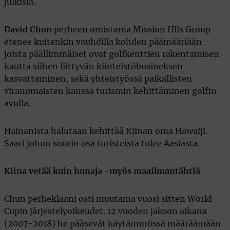
julkisia.
David Chun
perheen omistama Mission Hlls Group
etenee kuitenkin vauhdilla kohden päämääriään
joista päällimmäiset ovat golfkenttien rakentamisen
kautta siihen liittyvän kiinteistöbusineksen
kasvattaminen, sekä yhteistyössä paikallisten
viranomaisten kanssa turismin kehittäminen golfin
avulla.
Hainanista halutaan kehittää Kiinan oma Hawaiji.
Saari johon suurin osa turisteista tulee Aasiasta.
Kiina vetää kuin hunaja -myös maailmantähtiä
Chun perheklaani osti muutama vuosi sitten World
Cupin järjestelyoikeudet. 12 vuoden jakson aikana
(2007-2018) he pääsevät käytännnössä määräämään