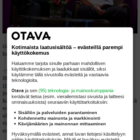
Golfkentillä Phelps tunnustaa olevansa tavallinen
Kotimaista laatusisältöä – evästeillä parempi
käyttökokemus
kuolevainen joka aloitti lajin ”sattumalta”.
Haluamme tarjota sinulle parhaan mahdollisen
käyttökokemuksen ja laadukkaat sisällöt, siksi
-Sain setin mailoja ja päätin lähteä pelaamaan.
käytämme tällä sivustolla evästeitä ja vastaavia
Mitään ihmeempää opetusta en saanut vuosikausiin.
teknologioita.
Hank Haney
on tähän kisaan valmistautuessani
ja sen
(95) teknologia- ja mainoskumppania
Otava
joutunut tekemään melkoisesti töitä perusasioitteni
keräävät tietoa (esim. vierailemis­tasi sivuista ja laitteesi
kanssa. Tasoitukseni on niin korkea, etten kehtaa sitä
ominaisuuk­sista) seuraaviin käyttötarkoituksiin:
edes sanoa, varsin vaatimattoman ja luonnollisen
Sisällön ja palveluiden parantaminen
oloinen Phelps kertoi mediatilaisuudessa jossa kisa
Kohdennettu mainonta ja markkinointi
virallisesti avattiin ja ammattilaisten pokaali
Kävijämäärien ja mainonnan mittaaminen
esiteltiin.
Hyväksymällä evästeet, annat luvan tietojesi käsittelyyn
näihin käyttötarkoituksiin. Mikäli et hyväksy evästeitä,