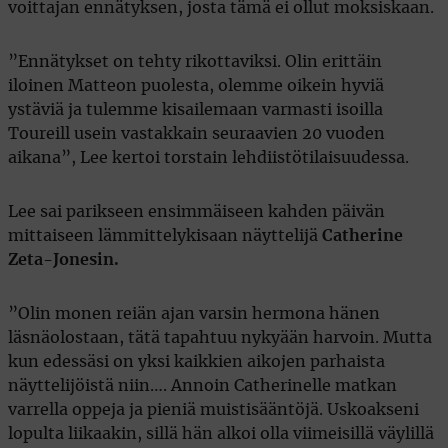
voittajan ennätyksen, josta tämä ei ollut moksiskaan.
”Ennätykset on tehty rikottaviksi. Olin erittäin
iloinen Matteon puolesta, olemme oikein hyviä
ystäviä ja tulemme kisailemaan varmasti isoilla
Toureill usein vastakkain seuraavien 20 vuoden
aikana”, Lee kertoi torstain lehdiistötilaisuudessa.
Lee sai parikseen ensimmäiseen kahden päivän
mittaiseen lämmittelykisaan näyttelijä
Catherine
Zeta-Jonesin.
”Olin monen reiän ajan varsin hermona hänen
läsnäolostaan, tätä tapahtuu nykyään harvoin. Mutta
kun edessäsi on yksi kaikkien aikojen parhaista
näyttelijöistä niin…. Annoin Catherinelle matkan
varrella oppeja ja pieniä muistisääntöjä. Uskoakseni
lopulta liikaakin, sillä hän alkoi olla viimeisillä väylillä