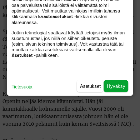
osa palveluista tai sisällöistä ei välttämättä toimi
Phelps sai ison kädenpuristuksen Greg Normanilta
optimaalisesti. Voit muuttaa valintojasi milloin tahansa
kertoessaan, että hait ovat hänen suosikkieläimiään.
klikkaamalla
-linkkiä sivuston
Evästeasetukset
alareunassa.
”Lähes tasan vuosi sitten aloimme keskustella
David
Jotkin teknologiat saattavat käyttää tietojasi myös ilman
suostumustasi, jos niillä on siihen oikeutettu peruste
Chun
kanssa tämäntyyppisen kisan järjestämisestä.
(esim. sivun tekninen toimivuus). Voit vastustaa tätä tai
Teemme totisesti historiaa yhdistämällä miesten ja
muuttaa kaikkia asetuksiasi valitsemalla alla olevan
naisten sarjat. Tärkeintä on saada golfille lisää
-painikkeen.
Asetukset
harrastajia ja suosiota Kiinassa jossa kasvupotentiaali
on todella suurta, mainosti idean isäksi luonnehdittu
Norman.
Asetukset
Hyväksy
Tietosuoja
Kesällä 2008 Norman oli kärkipallossa kun British
Openin neljäs kierros käynnistyi. Hän jäi
kunniakkaalle kolmannelle sijalle. Vuosi 2009 oli
vaatimaton, loukkaantumisesta johtuen hän ei ole
vuonna 2010 pelannut kuin kerran Sveitsisssä ( MC) .