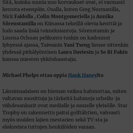
Sitä, kuinka suuria nuo korvaukset ovat, ei varmasti
kerrota eteenpäin. Osalla, kuten Greg Normanilla,
Nick
Faldolla , Colin Montgomeriella
ja
Annika
Sörenstamilla
on Kiinassa tekeillä olevia kenttiä ja
halu saada lisää toimeksiantoja. Sörenstamin ja
Lorena Ochoan pelikunto tuskin on kadonnut
lyhyessä ajassa, Taiwanin
Yani Tseng
lienee sittenkin
yhdessä pitkälyöntisen
Laura Daviesin
ja
Se Ri Pakin
kanssa miesten ykköshaastajia.
Michael Phelps ottaa oppia
Hank Haney
lta
Länsimaalaisen on hieman vaikea hahmottaa, miten
valtavan suosittuja ja tärkeitä hahmoja urheilu-ja
viihdesankarit ovat medialle ja suurelle yleisölle. Star
Trophy on rakennettu paitsi golftähtien, vahvasti
myös muiden lajien mestarien sekä TV:sta ja
elokuvista tuttujen henkilöiden varaan.