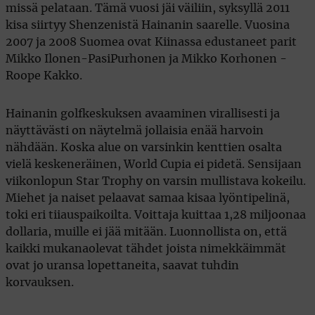
missä pelataan. Tämä vuosi jäi väiliin, syksyllä 2011
kisa siirtyy Shenzenistä Hainanin saarelle. Vuosina
2007 ja 2008 Suomea ovat Kiinassa edustaneet parit
Mikko Ilonen-PasiPurhonen ja Mikko Korhonen -
Roope Kakko.
Hainanin golfkeskuksen avaaminen virallisesti ja
näyttävästi on näytelmä jollaisia enää harvoin
nähdään. Koska alue on varsinkin kenttien osalta
vielä keskeneräinen, World Cupia ei pidetä. Sensijaan
viikonlopun Star Trophy on varsin mullistava kokeilu.
Miehet ja naiset pelaavat samaa kisaa lyöntipelinä,
toki eri tiiauspaikoilta. Voittaja kuittaa 1,28 miljoonaa
dollaria, muille ei jää mitään. Luonnollista on, että
kaikki mukanaolevat tähdet joista nimekkäimmät
ovat jo uransa lopettaneita, saavat tuhdin
korvauksen.