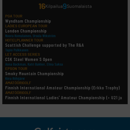
16
9
Kilpailua
Suomalaista
PGA TOUR
Wyndham Championship
LADIES EUROPEAN TOUR
London Championship
Noora Komulainen, Ursula Wikström
HOTELPLANNER TOUR
Scottish Challenge supported by The R&A
Tapio Pulkkanen
LET ACCESS SERIES
CSK Steel Women´S Open
Anna Backman, Katri Bakker, Elina Saksa
EPSON TOUR
Smoky Mountain Championship
Kiira Riihijärvi
AMATÖÖRIGOLF
Finnish International Amateur Championship (Erkko Trophy)
AMATÖÖRIGOLF
Finnish International Ladies' Amateur Championship (+ U21 ja
U18/FJT/Aulanko)
KORN FERRY TOUR
Pinnacle Bank Championship
LEGENDS TOUR
Staysure PGA Seniors Championship
AMATÖÖRIGOLF