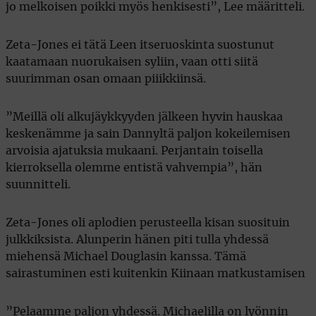
jo melkoisen poikki myös henkisesti”, Lee määritteli.
Zeta-Jones ei tätä Leen itseruoskinta suostunut
kaatamaan nuorukaisen syliin, vaan otti siitä
suurimman osan omaan piiikkiinsä.
”Meillä oli alkujäykkyyden jälkeen hyvin hauskaa
keskenämme ja sain Dannyltä paljon kokeilemisen
arvoisia ajatuksia mukaani. Perjantain toisella
kierroksella olemme entistä vahvempia”, hän
suunnitteli.
Zeta-Jones oli aplodien perusteella kisan suosituin
julkkiksista. Alunperin hänen piti tulla yhdessä
miehensä Michael Douglasin kanssa. Tämä
sairastuminen esti kuitenkin Kiinaan matkustamisen
”Pelaamme paljon yhdessä. Michaelilla on lyönnin