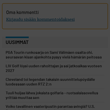
Oma kommentti
Kirjaudu sisään kommentoidaksesi
UUSIMMAT
PGA Tourin runkosarja on Sami Välimäen osalta ohi,
seuraavan kisan ajankohta pysyy vielä hämärän peitossa
LIV Golf löysi uuden rahoittajan ja sai jatkoaikaa vuoteen
2027
Cleveland toi legendan takaisin suunnittelupöydälle
luodessaan uuden RTZ 2:n
Tuuli huijaa lähes jokaista golfaria – ruotsalaissovellus
yrittää muuttaa sen
Voiko tavallinen vaateripustin parantaa svingiä? U.S.