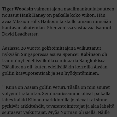
Tiger Woodsin
valmentajana maailmankuuluisuuteen
noussut
Hank Haney
on paikalla koko viikon. Hän
avaa MIssion Hills Haikoun keskelle omaan nimeään
kantavan akatemian. Shenzenissa vastaavaa isännöi
David Leadbetter.
Aasiassa 20 vuotta golftoimittajana vaikuttanut,
nykyään Singaporessa asuva
Spencer Robinson
oli
isännöinyt edellisviikolla seminaaria Bangkokissa.
Pääaiheena oli, kuten edellisilläkin kerroilla Aasian
golfin kasvupotentiaali ja sen hyödyntäminen.
” Kiina on Aasian golfin veturi. Täällä on niin suuret
volyymit rakentaa. Seminaarissamme olivat paikalla
lähes kaikki Kiinan markkinoilla jo olevat tai sinne
pyrkivät arkkitehdit, tavarantoimittajat ja alaa läheltä
seuraavat vaikuttajat. Myös Norman oli siellä. Näille