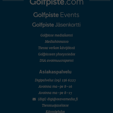
U.S. Women's Amateur Championship
AMATÖÖRIGOLF
English Boys' (U14) Open Amateur Stroke Play Championship
Eeli Krankka, Lionel Mutikainen
MUU
Kivitippu Classic Invitational 2026
LIV GOLF
New York
Golfpiste mediakortti
SM-KILPAILUT
SM-reikäpeli (M50/Kymen Golf)
Mediahinnasto
FINNISH JUNIOR TOUR
Tietoa verkon kävijöistä
7 (U18 ja U21/pojat/Tahko)
MID TOUR
Golfpisteen yhteystiedot
6 (Archipelagia Golf)
DSA avoimuusraportti
Asiakaspalvelu
Digipalvelut
(09) 156 6227
Avoinna ma–pe 8–16
Avoinna ma–pe 8–17
(digi) digi@otavamedia.fi
Tietosuojaseloste
Käyttöehdot