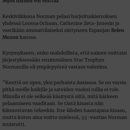
Myös nainen voi voittaa
Keskiviikkona Norman pelasi harjoituskierroksen
yhdessä Lorena Ochoan, Catherine Zeta-Jonesin ja
vastikään ammattilaiseksi siirtyneen Espanjan
Belen
Mozon
kanssa.
Kysymykseen, onko mahdollista, että nainen voittaisi
järjestyksessään ensimmäisen Star Trophyn
Normanilla oli ympärpyöreä vastaus valmiina.
”Kenttä on upea, yksi parhaista Aasiassa. Se on varsin
pitkä meille kaikille ja sateiden vuoksi rullia ei tule.
Minulla ei ole selkeää käsitystä siitä, mitä kärkeen
pelaamiseen vaaditaan. Se tästä kisasta niin
kiinnostavan tekeekin. Itse lähden haastajana kisaan,
mutta kuten aina voitto mielessä, 55-vuotias Norman
muistutti.