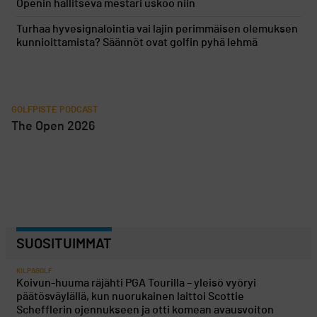
Openin hallitseva mestari uskoo niin
Turhaa hyvesignalointia vai lajin perimmäisen olemuksen
kunnioittamista? Säännöt ovat golfin pyhä lehmä
GOLFPISTE PODCAST
The Open 2026
SUOSITUIMMAT
KILPAGOLF
Koivun-huuma räjähti PGA Tourilla – yleisö vyöryi
päätösväylällä, kun nuorukainen laittoi Scottie
Schefflerin ojennukseen ja otti komean avausvoiton