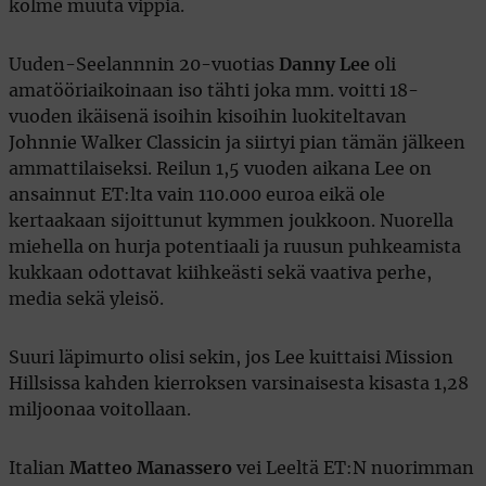
kolme muuta vippiä.
Uuden-Seelannnin 20-vuotias
Danny Lee
oli
amatööriaikoinaan iso tähti joka mm. voitti 18-
vuoden ikäisenä isoihin kisoihin luokiteltavan
Johnnie Walker Classicin ja siirtyi pian tämän jälkeen
ammattilaiseksi. Reilun 1,5 vuoden aikana Lee on
ansainnut ET:lta vain 110.000 euroa eikä ole
kertaakaan sijoittunut kymmen joukkoon. Nuorella
miehella on hurja potentiaali ja ruusun puhkeamista
kukkaan odottavat kiihkeästi sekä vaativa perhe,
media sekä yleisö.
Suuri läpimurto olisi sekin, jos Lee kuittaisi Mission
Hillsissa kahden kierroksen varsinaisesta kisasta 1,28
miljoonaa voitollaan.
Italian
Matteo Manassero
vei Leeltä ET:N nuorimman