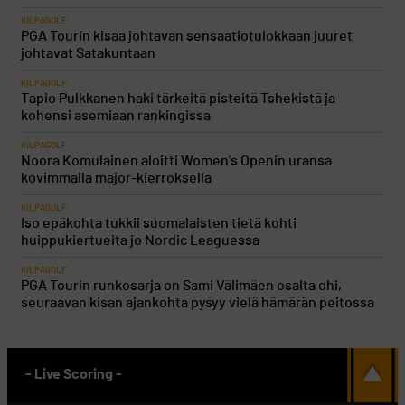
KILPAGOLF
PGA Tourin kisaa johtavan sensaatiotulokkaan juuret
johtavat Satakuntaan
KILPAGOLF
Tapio Pulkkanen haki tärkeitä pisteitä Tshekistä ja
kohensi asemiaan rankingissa
KILPAGOLF
Noora Komulainen aloitti Women’s Openin uransa
kovimmalla major-kierroksella
KILPAGOLF
Iso epäkohta tukkii suomalaisten tietä kohti
huippukiertueita jo Nordic Leaguessa
KILPAGOLF
PGA Tourin runkosarja on Sami Välimäen osalta ohi,
seuraavan kisan ajankohta pysyy vielä hämärän peitossa
- Live Scoring -