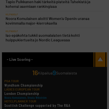
Tapio Pulkkanen haki tärkeitä pisteitä Tshekistä ja
kohensi asemiaan rankingissa
KILPAGOLF
Noora Komulainen aloitti Women’s Openin uransa
kovimmalla major-kierroksella
KILPAGOLF
Iso epäkohta tukkii suomalaisten tietä kohti
huippukiertueita jo Nordic Leaguessa
- Live Scoring -
16
9
Kilpailua
Suomalaista
PGA TOUR
Wyndham Championship
LADIES EUROPEAN TOUR
London Championship
Noora Komulainen, Ursula Wikström
HOTELPLANNER TOUR
Scottish Challenge supported by The R&A