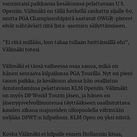
varmistaisi paikkansa kesäkuussa pelattavaan U.S.
Openiin. Välimäki on tällä hetkellä rankattu sijalle 60,
mutta PGA Championshipistä saatavat OWGR-pisteet
eivät nähtävästi riitä lista-asemien säilyttämiseen.
”Ei riitä millään, kun takaa tullaan heittämällä ohi”,
Välimäki totesi.
Välimäki ei tässä vaiheessa osaa sanoa, mikä on
hänen seuraava kilpailunsa PGA Tourilla. Nyt on pieni
tauon paikka, ja kesäkuun alussa hän osallistuu
Amsterdamissa pelattavaan KLM Openiin. Välimäki
on myös DP World Tourin jäsen, ja hänen on
jäsenyysvelvollisuutensa täyttääkseen osallistuttava
kauden aikana majoreiden ulkopuolella vähintään
neljään DPWT:n kilpailuun. KLM Open on yksi niistä.
Koska Välimäki ei kilpaile ennen Hollannin kisaa,