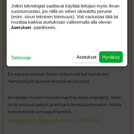
Jotkin teknologiat saattavat käyttää tietojasi myös ilman
Artikkelin kommentit (4 kpl)
suostumustasi, jos niillä on siihen oikeutettu peruste
(esim. sivun tekninen toimivuus). Voit vastustaa tätä tai
muuttaa kaikkia asetuksiasi valitsemalla alla olevan
Tuuppari99
18 toukokuun, 2026 02:38
-painikkeen.
Asetukset
Kisatauko kun pitäisi playoffpaikkaan ja viimeisiin
majoreihin tähdätä? Jokainen tavallaan ja Sami jatkaa
harrastustaan.
Asetukset
Hyväksy
Kirjaudu sisään vastataksesi
Tietosuoja
ILMOITA ASIATON VIESTI
Oldman
18 toukokuun, 2026 14:22
En sanoisi sanoisi Samin tekemisiä harrasteluksi.
Harrastelijat taitavat kiertää eri toureja.
Annetaan nuoren miehen nauttia myös elämästä. Sami
on jo antanut paljon ja antaa tulevaisuudessakin iloisia
hetkiä meille sohvagolffareille.
Kirjaudu sisään vastataksesi
ILMOITA ASIATON VIESTI