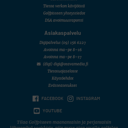
FINNISH JUNIOR TOUR
Tietoa verkon kävijöistä
7 (U18 ja U21/pojat/Tahko)
MID TOUR
Golfpisteen yhteystiedot
6 (Archipelagia Golf)
DSA avoimuusraportti
Asiakaspalvelu
Digipalvelut
(09) 156 6227
Avoinna ma–pe 8–16
Avoinna ma–pe 8–17
(digi) digi@otavamedia.fi
Tietosuojaseloste
Käyttöehdot
Evästeasetukset
FACEBOOK
INSTAGRAM
YOUTUBE
Tilaa Golfpisteen maanantaisin ja perjantaisin