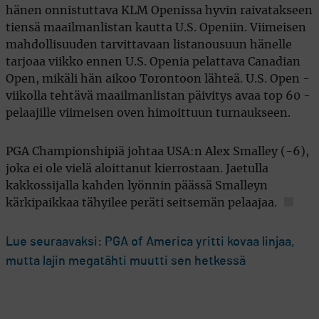
hänen onnistuttava KLM Openissa hyvin raivatakseen
tiensä maailmanlistan kautta U.S. Openiin. Viimeisen
mahdollisuuden tarvittavaan listanousuun hänelle
tarjoaa viikko ennen U.S. Openia pelattava Canadian
Open, mikäli hän aikoo Torontoon lähteä. U.S. Open -
viikolla tehtävä maailmanlistan päivitys avaa top 60 -
pelaajille viimeisen oven himoittuun turnaukseen.
PGA Championshipiä johtaa USA:n Alex Smalley (-6),
joka ei ole vielä aloittanut kierrostaan. Jaetulla
kakkossijalla kahden lyönnin päässä Smalleyn
kärkipaikkaa tähyilee peräti seitsemän pelaajaa.
Lue seuraavaksi: PGA of America yritti kovaa linjaa,
mutta lajin megatähti muutti sen hetkessä