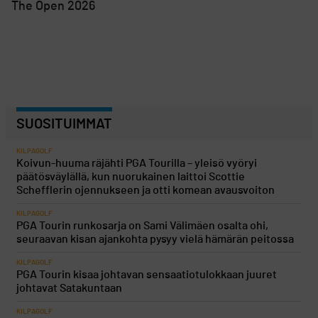
The Open 2026
SUOSITUIMMAT
KILPAGOLF
Koivun-huuma räjähti PGA Tourilla – yleisö vyöryi
päätösväylällä, kun nuorukainen laittoi Scottie
Schefflerin ojennukseen ja otti komean avausvoiton
KILPAGOLF
PGA Tourin runkosarja on Sami Välimäen osalta ohi,
seuraavan kisan ajankohta pysyy vielä hämärän peitossa
KILPAGOLF
PGA Tourin kisaa johtavan sensaatiotulokkaan juuret
johtavat Satakuntaan
KILPAGOLF