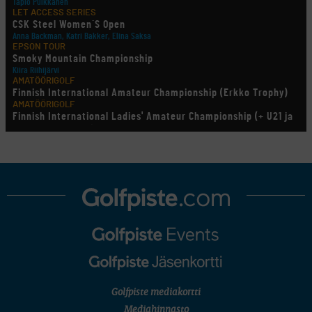
Tapio Pulkkanen
LET ACCESS SERIES
CSK Steel Women´S Open
Anna Backman, Katri Bakker, Elina Saksa
EPSON TOUR
Smoky Mountain Championship
Kiira Riihijärvi
AMATÖÖRIGOLF
Finnish International Amateur Championship (Erkko Trophy)
AMATÖÖRIGOLF
Finnish International Ladies' Amateur Championship (+ U21 ja
U18/FJT/Aulanko)
KORN FERRY TOUR
Pinnacle Bank Championship
LEGENDS TOUR
Staysure PGA Seniors Championship
AMATÖÖRIGOLF
U.S. Women's Amateur Championship
AMATÖÖRIGOLF
English Boys' (U14) Open Amateur Stroke Play Championship
Eeli Krankka, Lionel Mutikainen
MUU
Kivitippu Classic Invitational 2026
LIV GOLF
New York
Golfpiste mediakortti
SM-KILPAILUT
SM-reikäpeli (M50/Kymen Golf)
Mediahinnasto