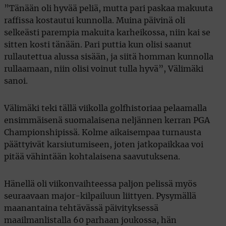
”Tänään oli hyvää peliä, mutta pari paskaa makuuta
raffissa kostautui kunnolla. Muina päivinä oli
selkeästi parempia makuita karheikossa, niin kai se
sitten kosti tänään. Pari puttia kun olisi saanut
rullautettua alussa sisään, ja siitä homman kunnolla
rullaamaan, niin olisi voinut tulla hyvä”, Välimäki
sanoi.
Välimäki teki tällä viikolla golfhistoriaa pelaamalla
ensimmäisenä suomalaisena neljännen kerran PGA
Championshipissä. Kolme aikaisempaa turnausta
päättyivät karsiutumiseen, joten jatkopaikkaa voi
pitää vähintään kohtalaisena saavutuksena.
Hänellä oli viikonvaihteessa paljon pelissä myös
seuraavaan major-kilpailuun liittyen. Pysymällä
maanantaina tehtävässä päivityksessä
maailmanlistalla 60 parhaan joukossa, hän