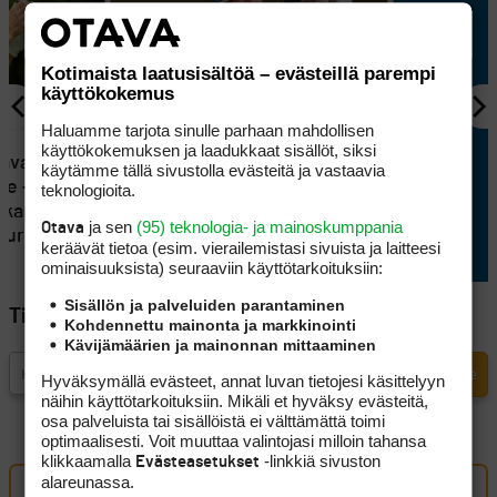
Kotimaista laatusisältöä – evästeillä parempi
käyttökokemus
Haluamme tarjota sinulle parhaan mahdollisen
KILPAGOLF
käyttökokemuksen ja laadukkaat sisällöt, siksi
 avaa
Tapio Pulkkanen heräsi
käytämme tällä sivustolla evästeitä ja vastaavia
le – Sakke
takaysillä ja rakensi hyvän
teknologioita.
skari
lähtöaseman
ja sen
(95) teknologia- ja mainoskumppania
Otava
eurissa
keräävät tietoa (esim. vierailemis­tasi sivuista ja laitteesi
ominaisuuk­sista) seuraaviin käyttötarkoituksiin:
Sisällön ja palveluiden parantaminen
Tilaa Golfpisteen uutiskirje
Kohdennettu mainonta ja markkinointi
Kävijämäärien ja mainonnan mittaaminen
Hyväksymällä evästeet, annat luvan tietojesi käsittelyyn
näihin käyttötarkoituksiin. Mikäli et hyväksy evästeitä,
osa palveluista tai sisällöistä ei välttämättä toimi
optimaalisesti. Voit muuttaa valintojasi milloin tahansa
klikkaamalla
-linkkiä sivuston
Evästeasetukset
alareunassa.