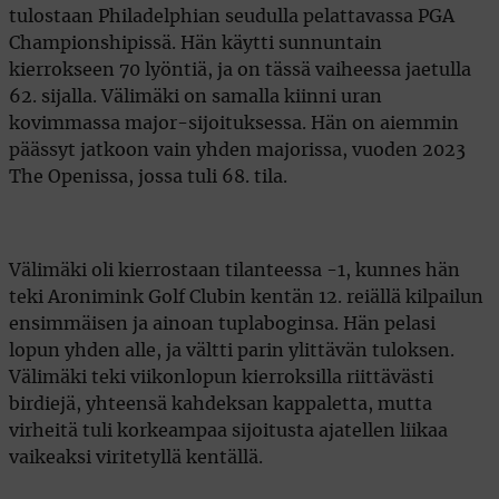
tulostaan Philadelphian seudulla pelattavassa PGA
Championshipissä. Hän käytti sunnuntain
kierrokseen 70 lyöntiä, ja on tässä vaiheessa jaetulla
62. sijalla. Välimäki on samalla kiinni uran
kovimmassa major-sijoituksessa. Hän on aiemmin
päässyt jatkoon vain yhden majorissa, vuoden 2023
The Openissa, jossa tuli 68. tila.
Välimäki oli kierrostaan tilanteessa -1, kunnes hän
teki Aronimink Golf Clubin kentän 12. reiällä kilpailun
ensimmäisen ja ainoan tuplaboginsa. Hän pelasi
lopun yhden alle, ja vältti parin ylittävän tuloksen.
Välimäki teki viikonlopun kierroksilla riittävästi
birdiejä, yhteensä kahdeksan kappaletta, mutta
virheitä tuli korkeampaa sijoitusta ajatellen liikaa
vaikeaksi viritetyllä kentällä.