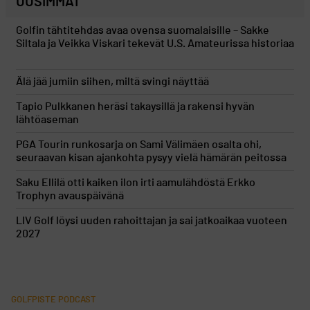
UUSIMMAT
Golfin tähtitehdas avaa ovensa suomalaisille – Sakke
Siltala ja Veikka Viskari tekevät U.S. Amateurissa historiaa
Älä jää jumiin siihen, miltä svingi näyttää
Tapio Pulkkanen heräsi takaysillä ja rakensi hyvän
lähtöaseman
PGA Tourin runkosarja on Sami Välimäen osalta ohi,
seuraavan kisan ajankohta pysyy vielä hämärän peitossa
Saku Ellilä otti kaiken ilon irti aamulähdöstä Erkko
Trophyn avauspäivänä
LIV Golf löysi uuden rahoittajan ja sai jatkoaikaa vuoteen
2027
GOLFPISTE PODCAST