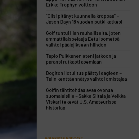
Erkko Trophyn voittoon
"Olisi pitänyt kuunnella kroppaa" –
Jason Dayn 18 vuoden putki katkesi
Golf tuntui liian rauhalliselta, joten
ammattilaispelaaja Eetu Isometsä
vaihtoi päälajikseen hiihdon
Tapio Pulkkanen eteni jatkoon ja
paransi rutkasti asemiaan
Bogiton ilotulitus päättyi eagleen –
Talin kenttäennätys vaihtoi omistajaa
Golfin tähtitehdas avaa ovensa
suomalaisille – Sakke Siltala ja Veikka
Viskari tekevät U.S. Amateurissa
historiaa
GOLFPISTE PODCAST