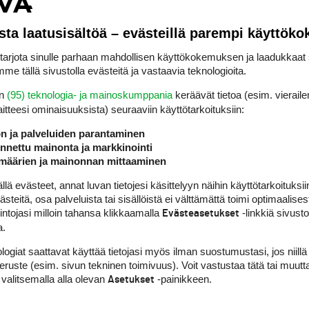
sta laatusisältöä – evästeillä parempi käyttök
om the Evian after collapsing on the fourth tee twice. Golf
rjota sinulle parhaan mahdollisen käyttökokemuksen ja laadukkaat s
me tällä sivustolla evästeitä ja vastaavia teknologioita.
 suffering from a virus.
pic.twitter.com/f45WnAfeKt
en
(95) teknologia- ja mainoskumppania
keräävät tietoa (esim. vieraile
laitteesi ominaisuuk­sista) seuraaviin käyttötarkoituksiin:
ols (@GolfweekNichols)
July 10, 2025
ön ja palveluiden parantaminen
nettu mainonta ja markkinointi
määrien ja mainonnan mittaaminen
arjan: hän sijoittui Women’s U.S. Openissa ja 
 evästeet, annat luvan tietojesi käsittelyyn näihin käyttötarkoituksiin
teitä, osa palveluista tai sisällöistä ei välttämättä toimi optimaalisest
vuonna Hull oli Evian Championshipissä kolmas.
intojasi milloin tahansa klikkaamalla
-linkkiä sivust
Evästeasetukset
a.
i muun muassa Ranskan Celine Boutierin ja Ruots
estyssuosikkeihin. Hän on voittanut urallaan k
logiat saattavat käyttää tietojasi myös ilman suostumustasi, jos niillä
peruste (esim. sivun tekninen toimivuus). Voit vastustaa tätä tai muutt
lla.
 valitsemalla alla olevan
-painikkeen.
Asetukset