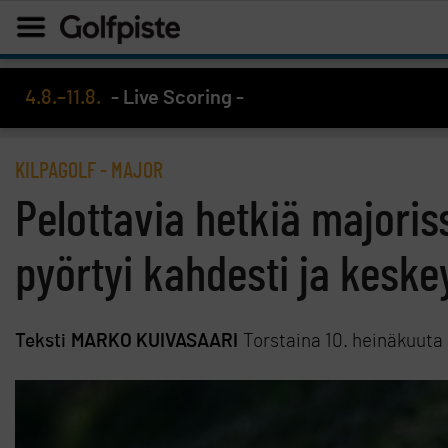
4.8.–11.8.
- Live Scoring -
KILPAGOLF
-
MAJOR
Pelottavia hetkiä majoris
pyörtyi kahdesti ja keskey
Teksti
MARKO KUIVASAARI
Torstaina 10. heinäkuuta