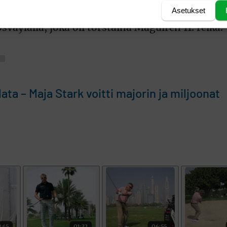
lpailua johtavat tasatuloksella, 65 (-6), Irlan
Asetukset
fer Kupcho sekä Australian Gabriela Ruffels ja 
väylällä, joka oli torstaina Maguiren 11. reikä.
ta – Maja Stark voitti majorin ja miljoonat