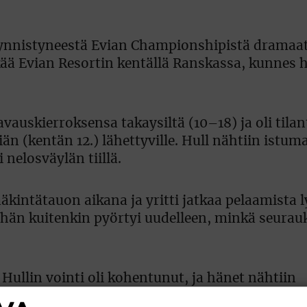
äynnistyneestä Evian Championshipistä dramaat
ikää Evian Resortin kentällä Ranskassa, kunnes 
vauskierroksensa takaysiltä (10–18) ja oli tilan
n (kentän 12.) lähettyville. Hull nähtiin istum
nelosväylän tiillä.
ääkintätauon aikana ja yritti jatkaa pelaamista 
n hän kuitenkin pyörtyi uudelleen, minkä seura
ullin vointi oli kohentunut, ja hänet nähtiin
in tiloissa.