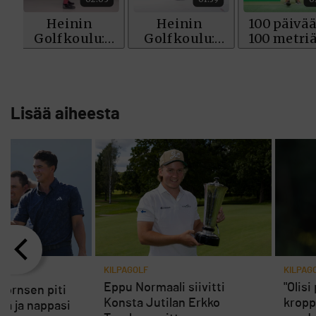
Lisää aiheesta
KILPAGOLF
KILPAG
Eppu Normaali siivitti
"Olisi
jornsen piti
Konsta Jutilan Erkko
kropp
ä ja nappasi