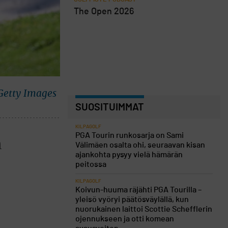
The Open 2026
Getty Images
SUOSITUIMMAT
KILPAGOLF
PGA Tourin runkosarja on Sami
n
Välimäen osalta ohi, seuraavan kisan
ajankohta pysyy vielä hämärän
peitossa
KILPAGOLF
Koivun-huuma räjähti PGA Tourilla –
yleisö vyöryi päätösväylällä, kun
nuorukainen laittoi Scottie Schefflerin
ojennukseen ja otti komean