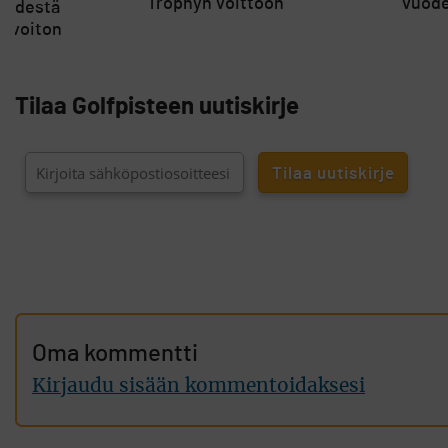
Trophyn voittoon
vuode
 edestä
n voiton
Tilaa Golfpisteen uutiskirje
Oma kommentti
Kirjaudu sisään kommentoidaksesi