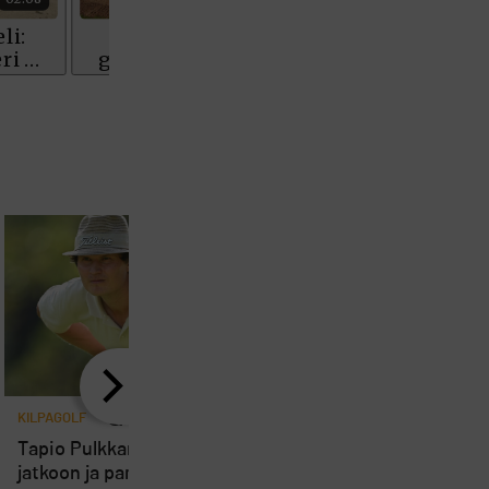
KILPAGOLF
3
KILPAGOLF
Bogiton ilotulitus päät
Tapio Pulkkanen eteni
eagleen – Talin
jatkoon ja paransi rutkasti