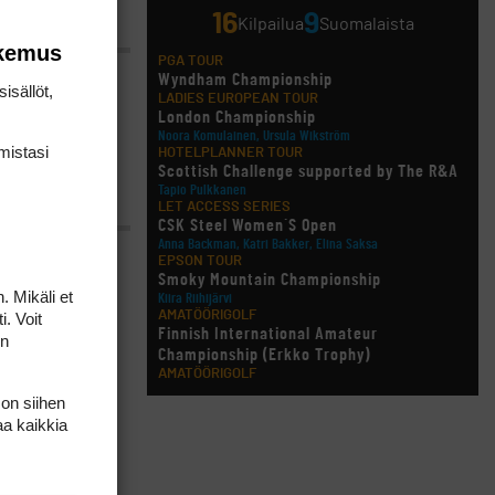
16
9
Kilpailua
Suomalaista
okemus
PGA TOUR
Wyndham Championship
isällöt,
LADIES EUROPEAN TOUR
London Championship
Noora Komulainen, Ursula Wikström
mis­tasi
HOTELPLANNER TOUR
Scottish Challenge supported by The R&A
Tapio Pulkkanen
LET ACCESS SERIES
CSK Steel Women´S Open
Anna Backman, Katri Bakker, Elina Saksa
EPSON TOUR
Smoky Mountain Championship
Women’s PGA
. Mikäli et
Kiira Riihijärvi
AMATÖÖRIGOLF
i. Voit
Finnish International Amateur
on
Championship (Erkko Trophy)
in Maja
AMATÖÖRIGOLF
Finnish International Ladies' Amateur
uusi
 on siihen
Championship (+ U21 ja U18/FJT/Aulanko)
aa kaikkia
KORN FERRY TOUR
Pinnacle Bank Championship
LEGENDS TOUR
Staysure PGA Seniors Championship