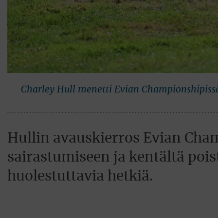
Charley Hull menetti Evian Championshipissä
Hullin avauskierros Evian Cham
sairastumiseen ja kentältä pois
huolestuttavia hetkiä.