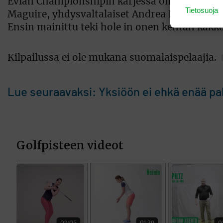
Evian Championshipin kärjessä on tasaista. Ki
Tietosuoja
Maguire, yhdysvaltalaiset Andrea Lee ja Jenni
Ensin mainittu teki hole in onen kentän kakkos
Kilpailussa ei ole mukana suomalaispelaajia.
Lue seuraavaksi: Yksiöön ei ehkä enää pala