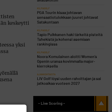
avausvoiton
KILPAGOLF
PGA Tourin kisaa johtavan
tisten
sensaatiotulokkaan juuret johtavat
Satakuntaan
hän keskeytti
KILPAGOLF
Tapio Pulkkanen haki tärkeitä pisteitä
Tshekistä ja kohensi asemiaan
rankingissa
teessa yksi
assa
KILPAGOLF
Noora Komulainen aloitti Women’s
Openin uransa kovimmalla major-
kierroksella
lyömällä
AJANKOHTAISTA
LIV Golf löysi uuden rahoittajan ja sai
uksena
jatkoaikaa vuoteen 2027
- Live Scoring -