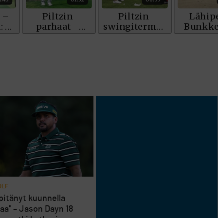
OLF
 pitänyt kuunnella
aa" – Jason Dayn 18