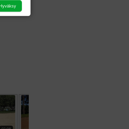
nin Leona
AMATÖÖRIGOLF
Hyväksy
Grace Kim.
U.S. Women's Amateur Championship
AMATÖÖRIGOLF
English Boys' (U14) Open Amateur Stroke
Play Championship
Eeli Krankka, Lionel Mutikainen
MUU
Kivitippu Classic Invitational 2026
LIV GOLF
New York
SM-KILPAILUT
SM-reikäpeli (M50/Kymen Golf)
FINNISH JUNIOR TOUR
7 (U18 ja U21/pojat/Tahko)
MID TOUR
6 (Archipelagia Golf)