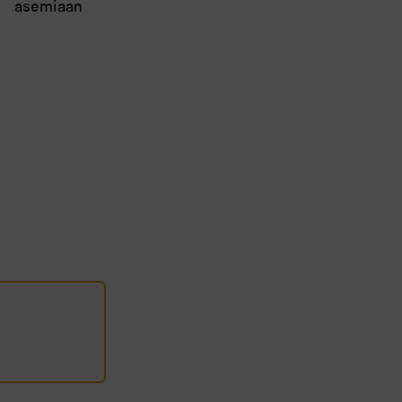
kenttäennätys vaihtoi
asemiaan
omistajaa