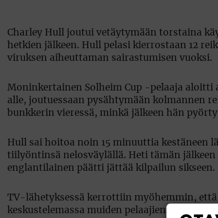
Charley Hull joutui vetäytymään torstaina k
hetkien jälkeen. Hull pelasi kierrostaan 12 re
viruksen aiheuttaman sairastumisen vuoksi.
Moninkertainen Solheim Cup -pelaaja aloitti a
alle, joutuessaan pysähtymään kolmannen reiä
bunkkerin vieressä, minkä jälkeen hän pyörtyi 
Hull sai hoitoa noin 15 minuuttia kestäneen l
tiilyöntinsä nelosväylällä. Heti tämän jälkee
englantilainen päätti jättää kilpailun sikseen.
TV-lähetyksessä kerrottiin myöhemmin, että H
keskustelemassa muiden pelaajien kanssa klub