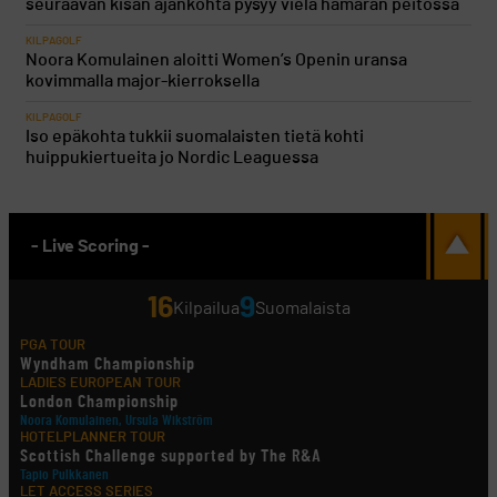
seuraavan kisan ajankohta pysyy vielä hämärän peitossa
KILPAGOLF
Noora Komulainen aloitti Women’s Openin uransa
kovimmalla major-kierroksella
KILPAGOLF
Iso epäkohta tukkii suomalaisten tietä kohti
huippukiertueita jo Nordic Leaguessa
- Live Scoring -
16
9
Kilpailua
Suomalaista
PGA TOUR
Wyndham Championship
LADIES EUROPEAN TOUR
London Championship
Noora Komulainen, Ursula Wikström
HOTELPLANNER TOUR
Scottish Challenge supported by The R&A
Tapio Pulkkanen
LET ACCESS SERIES