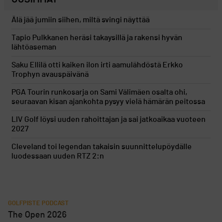
Älä jää jumiin siihen, miltä svingi näyttää
Tapio Pulkkanen heräsi takaysillä ja rakensi hyvän
lähtöaseman
Saku Ellilä otti kaiken ilon irti aamulähdöstä Erkko
Trophyn avauspäivänä
PGA Tourin runkosarja on Sami Välimäen osalta ohi,
seuraavan kisan ajankohta pysyy vielä hämärän peitossa
LIV Golf löysi uuden rahoittajan ja sai jatkoaikaa vuoteen
2027
Cleveland toi legendan takaisin suunnittelupöydälle
luodessaan uuden RTZ 2:n
GOLFPISTE PODCAST
The Open 2026