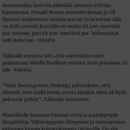
Aroniminkin kenttää pidetään yleisesti erittäin
haastavana. Donald Rossin suunnitteleman ja Gil
Hansen uudistaman kentän par on 70 ja mittaa sillä
on 6761 metriä. Kentällä on useita yli 400-metrisiä
par-nelosia, pari yli 200-metristä par-kolmosta ja
vain kaksi par-viitosta.
Välimäki ennusta silti, että voittotulos tulee
painumaan lähelle Bradleyn vuonna 2018 pelaamaa 20
alle -tulosta.
”Näin Harringtonin (Padraig) päivityksen, että
viheriöt ovat täällä kovia, mutta ainakin eilen oli kyllä
pehmeät griinit”, Välimäki luonnehti.
Kisaviikolle luvataan hieman vettä ja parinkympin
lämpötiloja. Viikonloppuna lämpenee ja sunnuntaina
elohopea kipuaa kolmenkympin tietämille. On siis