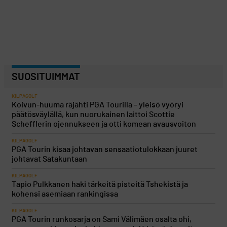
SUOSITUIMMAT
KILPAGOLF
Koivun-huuma räjähti PGA Tourilla – yleisö vyöryi
päätösväylällä, kun nuorukainen laittoi Scottie
Schefflerin ojennukseen ja otti komean avausvoiton
KILPAGOLF
PGA Tourin kisaa johtavan sensaatiotulokkaan juuret
johtavat Satakuntaan
KILPAGOLF
Tapio Pulkkanen haki tärkeitä pisteitä Tshekistä ja
kohensi asemiaan rankingissa
KILPAGOLF
PGA Tourin runkosarja on Sami Välimäen osalta ohi,