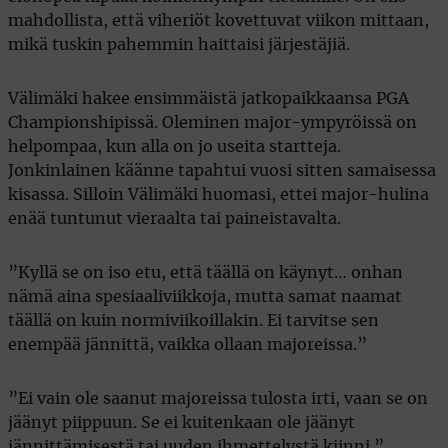
mahdollista, että viheriöt kovettuvat viikon mittaan,
mikä tuskin pahemmin haittaisi järjestäjiä.
Välimäki hakee ensimmäistä jatkopaikkaansa PGA
Championshipissä. Oleminen major-ympyröissä on
helpompaa, kun alla on jo useita startteja.
Jonkinlainen käänne tapahtui vuosi sitten samaisessa
kisassa. Silloin Välimäki huomasi, ettei major-hulina
enää tuntunut vieraalta tai paineistavalta.
”Kyllä se on iso etu, että täällä on käynyt… onhan
nämä aina spesiaaliviikkoja, mutta samat naamat
täällä on kuin normiviikoillakin. Ei tarvitse sen
enempää jännittä, vaikka ollaan majoreissa.”
”Ei vain ole saanut majoreissa tulosta irti, vaan se on
jäänyt piippuun. Se ei kuitenkaan ole jäänyt
jännittämisestä tai uuden ihmettelystä kiinni.”