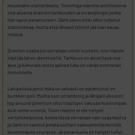
muustakin statistiikasta. Toimittaja mainitsi positiivisina
osa-alueina draivien tarkkuuden ja scramplingin jonka
hän sanoi parantuneen. Sami sanoi ettei ollut tutkinut
statistiikkaa, mutta että lähipeli lyönnit jää liian kauas
reiästä.
Draivien osalta jos verrataan viime vuoteen, niin tilanne
näyttää lähes identtiseltä. Tarkkuus on ainut hyvä osa-
alue ja kokonais shots gained luku on vähän enemmän
miinuksella.
Lähipelissä ainut mikä on selvästi on parantunut on
bunkkeri peli. Muilta osin scrambling ja lähipeli yleisesti
(sg-around green) on ollut tilastojen valossa huonompaa
kuin viime vuonna. Tosin tilastot ei ole tietysti
vertailukelpoisia, koska tässä verrataan vain osaa kautta
ja Sami on tainnut pelata osittain vaikeammilla kentillä
kovemmassa seurassa. Ja parannusta on tietysti tullut,