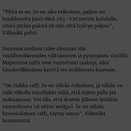
”Pitkä se on. Se on aika erikoinen, paljon on
bunkkereita juuri siinä 265–270 metrin kohdalla,
niistä pitäisi päästä yli niin siitä hyötyy paljon”,
Välimäki pohti.
Suuressa roolissa tulee olemaan siis
väyläbunkkereiden välttäminen ja pysyminen väylällä.
Majoreissa raffit ovat tunnetusti raakoja, eikä
tämänviikkoinen kenttä tee poikkeusta kaavaan.
”On tiukka raffi. Se on vähän erikoinen, ja vähän on
tällä viikolla tuurillakin väliä, että miten pallo jää
makaamaan. Voi olla, että draivin jälkeen lyödään
rautaviitosta tai sitten wedgeä. Se on vähän
kyseenalainen raffi, täytyy sanoa”, Välimäki
kommentoi.