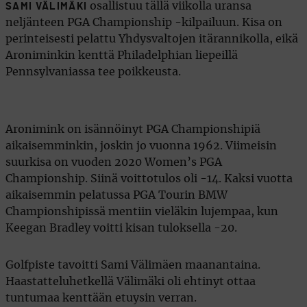
osallistuu tällä viikolla uransa
SAMI VÄLIMÄKI
neljänteen PGA Championship -kilpailuun. Kisa on
perinteisesti pelattu Yhdysvaltojen itärannikolla, eikä
Aroniminkin kenttä Philadelphian liepeillä
Pennsylvaniassa tee poikkeusta.
Aronimink on isännöinyt PGA Championshipiä
aikaisemminkin, joskin jo vuonna 1962. Viimeisin
suurkisa on vuoden 2020 Women’s PGA
Championship. Siinä voittotulos oli -14. Kaksi vuotta
aikaisemmin pelatussa PGA Tourin BMW
Championshipissä mentiin vieläkin lujempaa, kun
Keegan Bradley voitti kisan tuloksella -20.
Golfpiste tavoitti Sami Välimäen maanantaina.
Haastatteluhetkellä Välimäki oli ehtinyt ottaa
tuntumaa kenttään etuysin verran.