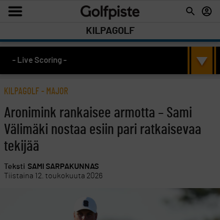
KILPAGOLF
- Live Scoring -
KILPAGOLF
-
MAJOR
Aronimink rankaisee armotta – Sami
Välimäki nostaa esiin pari ratkaisevaa
tekijää
Teksti
SAMI SARPAKUNNAS
Tiistaina 12. toukokuuta 2026