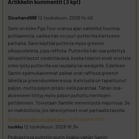
Artikkelin kommentit (3 kpl)
Slowhand998
12 toukokuun, 2026 14:40
Sami on koko Pga Tour uransa ajan valitellut huonoa
puttaamista, vaikka hän on juuri putterilla kiertueen
parhaita. Sami käyttää putteria myös greenin
ulkopuoleleta, jopa raffista. Putterilla hän saa pidettyä
lähipelitilastot siedettävänä, koska tilastot eivät erottele
onko lyöty putterilla vai raudalla tai wedgellä. Edelleen
Samin epämukavimmat paikat ovat raffissa greenin
lähellä ja greenibunkkereissa. Kehitystä on tapahtunut
paljon, mutta paljon pitäisi vielä parantaa. Tähän osa-
alueeseen liittyy myös paljon puhuttu hermojen
pettäminen. Toivotaan Samille menestystä majorissa. Se
on mahdollista, jos lähestymiset ovat parhaalla tasolla.
Kirjaudu sisään vastataksesi
ILMOITA ASIATON VIESTI
ruukku
12 toukokuun, 2026 16:34
Podcastissa puhttiin putin lisäksi vähän Samin