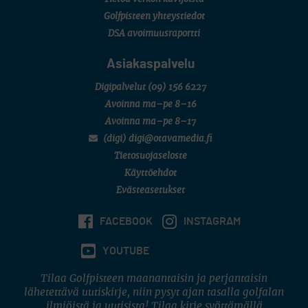
7 (U18 ja U21/pojat/Tahko)
MID TOUR
Golfpisteen yhteystiedot
6 (Archipelagia Golf)
DSA avoimuusraportti
Asiakaspalvelu
Digipalvelut
(09) 156 6227
Avoinna ma–pe 8–16
Avoinna ma–pe 8–17
(digi) digi@otavamedia.fi
Tietosuojaseloste
Käyttöehdot
Evästeasetukset
FACEBOOK
INSTAGRAM
YOUTUBE
Tilaa Golfpisteen maanantaisin ja perjantaisin
lähetettävä uutiskirje, niin pysyt ajan tasalla golfalan
ilmiöistä ja uutisista! Tilaa kirje syöttämällä