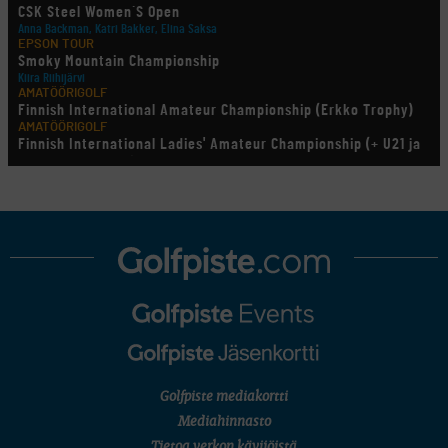
CSK Steel Women´S Open
Anna Backman, Katri Bakker, Elina Saksa
EPSON TOUR
Smoky Mountain Championship
Kiira Riihijärvi
AMATÖÖRIGOLF
Finnish International Amateur Championship (Erkko Trophy)
AMATÖÖRIGOLF
Finnish International Ladies' Amateur Championship (+ U21 ja
U18/FJT/Aulanko)
KORN FERRY TOUR
Pinnacle Bank Championship
LEGENDS TOUR
Staysure PGA Seniors Championship
AMATÖÖRIGOLF
U.S. Women's Amateur Championship
AMATÖÖRIGOLF
English Boys' (U14) Open Amateur Stroke Play Championship
Eeli Krankka, Lionel Mutikainen
MUU
Kivitippu Classic Invitational 2026
LIV GOLF
New York
Golfpiste mediakortti
SM-KILPAILUT
SM-reikäpeli (M50/Kymen Golf)
Mediahinnasto
FINNISH JUNIOR TOUR
Tietoa verkon kävijöistä