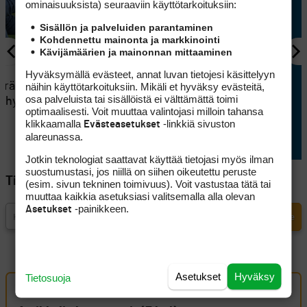
ominaisuuk­sista) seuraaviin käyttötarkoituksiin:
Sisällön ja palveluiden parantaminen
Kohdennettu mainonta ja markkinointi
Kävijämäärien ja mainonnan mittaaminen
KILPAGOLF
Hyväksymällä evästeet, annat luvan tietojesi käsittelyyn
näihin käyttötarkoituksiin. Mikäli et hyväksy evästeitä,
eräsi
Saku Ellilä otti kaiken ilon irti
osa palveluista tai sisällöistä ei välttämättä toimi
si hyvän
aamulähdöstä Erkko Trophyn
optimaalisesti. Voit muuttaa valintojasi milloin tahansa
avauspäivänä
klikkaamalla
-linkkiä sivuston
Evästeasetukset
alareunassa.
Jotkin teknologiat saattavat käyttää tietojasi myös ilman
suostumustasi, jos niillä on siihen oikeutettu peruste
Tilaa Golfpisteen uutiskirje
(esim. sivun tekninen toimivuus). Voit vastustaa tätä tai
muuttaa kaikkia asetuksiasi valitsemalla alla olevan
-painikkeen.
Asetukset
Asetukset
Hyväksy
Tietosuoja