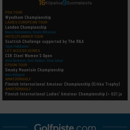
16
9
Kilpailua
Suomalaista
PGA TOUR
Wyndham Championship
LADIES EUROPEAN TOUR
London Championship
Noora Komulainen, Ursula Wikström
HOTELPLANNER TOUR
Scottish Challenge supported by The R&A
Tapio Pulkkanen
LET ACCESS SERIES
CSK Steel Women´S Open
Anna Backman, Katri Bakker, Elina Saksa
EPSON TOUR
Smoky Mountain Championship
Kiira Riihijärvi
AMATÖÖRIGOLF
Finnish International Amateur Championship (Erkko Trophy)
AMATÖÖRIGOLF
Finnish International Ladies' Amateur Championship (+ U21 ja
U18/FJT/Aulanko)
KORN FERRY TOUR
Pinnacle Bank Championship
LEGENDS TOUR
Staysure PGA Seniors Championship
AMATÖÖRIGOLF
U.S. Women's Amateur Championship