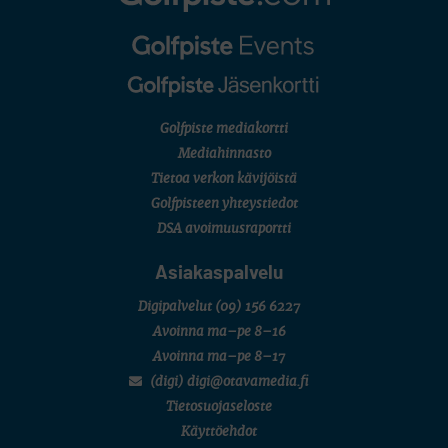
AMATÖÖRIGOLF
English Boys' (U14) Open Amateur Stroke Play Championship
Eeli Krankka, Lionel Mutikainen
MUU
Kivitippu Classic Invitational 2026
LIV GOLF
New York
Golfpiste mediakortti
SM-KILPAILUT
SM-reikäpeli (M50/Kymen Golf)
Mediahinnasto
FINNISH JUNIOR TOUR
Tietoa verkon kävijöistä
7 (U18 ja U21/pojat/Tahko)
MID TOUR
Golfpisteen yhteystiedot
6 (Archipelagia Golf)
DSA avoimuusraportti
Asiakaspalvelu
Digipalvelut
(09) 156 6227
Avoinna ma–pe 8–16
Avoinna ma–pe 8–17
(digi) digi@otavamedia.fi
Tietosuojaseloste
Käyttöehdot