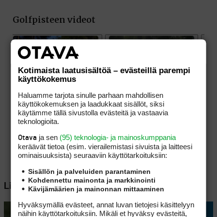
Kotimaista laatusisältöä – evästeillä parempi
käyttökokemus
Haluamme tarjota sinulle parhaan mahdollisen
käyttökokemuksen ja laadukkaat sisällöt, siksi
käytämme tällä sivustolla evästeitä ja vastaavia
teknologioita.
ja sen
(95) teknologia- ja mainoskumppania
Otava
keräävät tietoa (esim. vierailemis­tasi sivuista ja laitteesi
ominaisuuk­sista) seuraaviin käyttötarkoituksiin:
Sisällön ja palveluiden parantaminen
Kohdennettu mainonta ja markkinointi
Lisää aiheesta
Kävijämäärien ja mainonnan mittaaminen
Hyväksymällä evästeet, annat luvan tietojesi käsittelyyn
näihin käyttötarkoituksiin. Mikäli et hyväksy evästeitä,