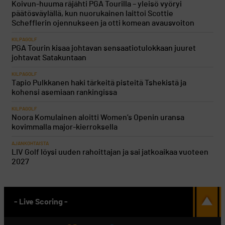
Koivun-huuma räjähti PGA Tourilla – yleisö vyöryi
päätösväylällä, kun nuorukainen laittoi Scottie
Schefflerin ojennukseen ja otti komean avausvoiton
KILPAGOLF
PGA Tourin kisaa johtavan sensaatiotulokkaan juuret
johtavat Satakuntaan
KILPAGOLF
Tapio Pulkkanen haki tärkeitä pisteitä Tshekistä ja
kohensi asemiaan rankingissa
KILPAGOLF
Noora Komulainen aloitti Women’s Openin uransa
kovimmalla major-kierroksella
AJANKOHTAISTA
LIV Golf löysi uuden rahoittajan ja sai jatkoaikaa vuoteen
2027
- Live Scoring -