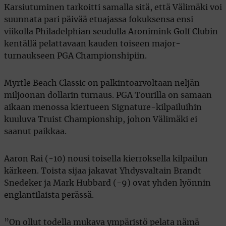
Karsiutuminen tarkoitti samalla sitä, että Välimäki voi
suunnata pari päivää etuajassa fokuksensa ensi
viikolla Philadelphian seudulla Aronimink Golf Clubin
kentällä pelattavaan kauden toiseen major-
turnaukseen PGA Championshipiin.
Myrtle Beach Classic on palkintoarvoltaan neljän
miljoonan dollarin turnaus. PGA Tourilla on samaan
aikaan menossa kiertueen Signature-kilpailuihin
kuuluva Truist Championship, johon Välimäki ei
saanut paikkaa.
Aaron Rai (-10) nousi toisella kierroksella kilpailun
kärkeen. Toista sijaa jakavat Yhdysvaltain Brandt
Snedeker ja Mark Hubbard (-9) ovat yhden lyönnin
englantilaista perässä.
”On ollut todella mukava ympäristö pelata nämä