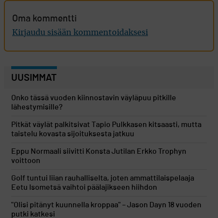
Oma kommentti
Kirjaudu sisään kommentoidaksesi
UUSIMMAT
Onko tässä vuoden kiinnostavin väyläpuu pitkille
lähestymisille?
Pitkät väylät palkitsivat Tapio Pulkkasen kitsaasti, mutta
taistelu kovasta sijoituksesta jatkuu
Eppu Normaali siivitti Konsta Jutilan Erkko Trophyn
voittoon
Golf tuntui liian rauhalliselta, joten ammattilaispelaaja
Eetu Isometsä vaihtoi päälajikseen hiihdon
"Olisi pitänyt kuunnella kroppaa" – Jason Dayn 18 vuoden
putki katkesi