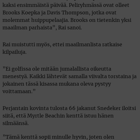
kaksi ensimmäistä päivää. Peliryhmässä ovat olleet
Brooks Koepka ja Davis Thompson, jotka ovat
molemmat huippupelaajia. Brooks on tietenkin yksi
maailman parhaista”, Rai sanoi.
Rai muistutti myös, ettei maailmanlista ratkaise
kilpailuja.
”Ei golfissa ole mitään jumalallista oikeutta
menestyä. Kaikki lähtevät samalla viivalta torstaina ja
jokainen tässä kisassa mukana oleva pystyy
voittamaan.”
Perjantain kovinta tulosta 66 jakanut Snedeker iloitsi
siitä, että Myrtle Beachin kenttä istuu hänen
silmäänsä.
”Tämä kenttä sopii minulle hyvin, joten olen