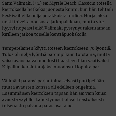
Sami Välimäki (+2) sai Myrtle Beach Classicin toisella
kierroksella hetkeksi juonesta kiinni, kun hän tehtaili
keskivaiheilla neljä peräkkäistä birdieä. Hurja jakso
nosti toiveita noususta jatkopaikkaan, mutta vire
hyytyi nopeasti eikä Välimäki pystynyt rakentamaan
kirilleen jatkoa toisella kenttäpuoliskolla.
Tamperelainen käytti toiseen kierrokseen 70 lyöntiä.
Tulos oli neljä lyöntiä parempi kuin torstaina, mutta
vaisu avauspäivä muodosti haasteen liian vaativaksi.
Kilpailun karsintarajaksi muodostui lopulta par.
Välimäki paransi perjantaina selvästi puttipeliään,
mutta avausten kanssa oli edelleen ongelmia.
Ensimmäisen kierroksen tapaan hän sai vain kuusi
avausta väylille. Lähestymiset olivat tilastollisesti
toisenakin päivänä paras osa-alue.