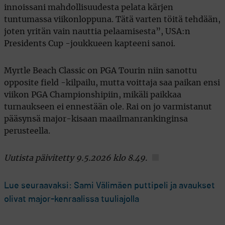
innoissani mahdollisuudesta pelata kärjen
tuntumassa viikonloppuna. Tätä varten töitä tehdään,
joten yritän vain nauttia pelaamisesta”, USA:n
Presidents Cup -joukkueen kapteeni sanoi.
Myrtle Beach Classic on PGA Tourin niin sanottu
opposite field -kilpailu, mutta voittaja saa paikan ensi
viikon PGA Championshipiin, mikäli paikkaa
turnaukseen ei ennestään ole. Rai on jo varmistanut
pääsynsä major-kisaan maailmanrankinginsa
perusteella.
Uutista päivitetty 9.5.2026 klo 8.49.
Lue seuraavaksi: Sami Välimäen puttipeli ja avaukset
olivat major-kenraalissa tuuliajolla