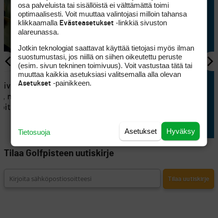
osa palveluista tai sisällöistä ei välttämättä toimi
optimaalisesti. Voit muuttaa valintojasi milloin tahansa
klikkaamalla
-linkkiä sivuston
Evästeasetukset
alareunassa.
Jotkin teknologiat saattavat käyttää tietojasi myös ilman
suostumustasi, jos niillä on siihen oikeutettu peruste
(esim. sivun tekninen toimivuus). Voit vastustaa tätä tai
muuttaa kaikkia asetuksiasi valitsemalla alla olevan
KILPAGOLF
-painikkeen.
Asetukset
tsivat Tapio
Eppu Normaali siivitti Konsta
i, mutta
Jutilan Erkko Trophyn
joituksesta
voittoon
Asetukset
Hyväksy
Tietosuoja
Tilaa Golfpisteen uutiskirje