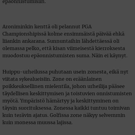
epäonnistumisiin.
Aroniminkin kenttä oli pelannut PGA
Championshipissä kolme ensimmäistä päivää ehkä
liiankin ankarana. Sunnuntaihin lähdettäessä oli
olemassa pelko, että kisan viimeisestä kierroksesta
muodostuu epäonnistumisten suma. Näin ei käynyt.
Huippu-urheilussa puhutaan usein zonesta, eikä nyt
viitata sykealueisiin. Zone on eräänlainen
poikkeuksellinen mielentila, johon urheilija pääsee
täydellisen keskittymisen ja toistuvien onnistumisten
myötä. Ympäristö hämärtyy ja keskittyminen on
täysin suorituksessa. Zonessa kaikki tuntuu toimivan
kuin terävin ajatus. Golfissa zone näkyy selvemmin
kuin monessa muussa lajissa.