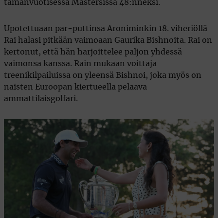
tämänvuotisessa Mastersissa 48:nneksi.
Upotettuaan par-puttinsa Aroniminkin 18. viheriöllä
Rai halasi pitkään vaimoaan Gaurika Bishnoita. Rai on
kertonut, että hän harjoittelee paljon yhdessä
vaimonsa kanssa. Rain mukaan voittaja
treenikilpailuissa on yleensä Bishnoi, joka myös on
naisten Euroopan kiertueella pelaava
ammattilaisgolfari.