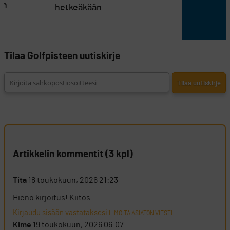
on
hetkeäkään
Tilaa Golfpisteen uutiskirje
Artikkelin kommentit (3 kpl)
Tita
18 toukokuun, 2026 21:23
Hieno kirjoitus! Kiitos.
Kirjaudu sisään vastataksesi
ILMOITA ASIATON VIESTI
Kime
19 toukokuun, 2026 06:07