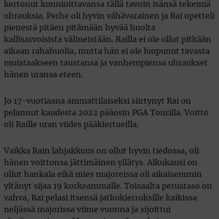
kertonut kunnioittavansa tällä tavoin isänsä tekemiä
uhrauksia. Perhe oli hyvin vähävarainen ja Rai opetteli
pienestä pitäen pitämään hyvää huolta
kallisarvoisista välineistään. Railla ei ole ollut pitkään
aikaan rahahuolia, mutta hän ei ole luopunut tavasta
muistaakseen taustansa ja vanhempiensa uhraukset
hänen uransa eteen.
Jo 17-vuotiaana ammattilaiseksi siirtynyt Rai on
pelannut kaudesta 2022 pääosin PGA Tourilla. Voitto
oli Raille uran viides pääkiertueilla.
Vaikka Rain lahjakkuus on ollut hyvin tiedossa, oli
hänen voittonsa jättimäinen yllätys. Alkukausi on
ollut hankala eikä mies majoreissa oli aikaisemmin
yltänyt sijaa 19 korkeammalle. Toisaalta perustaso on
vahva, Rai pelasi itsensä jatkokierroksille kaikissa
neljässä majorissa viime vuonna ja sijoittui