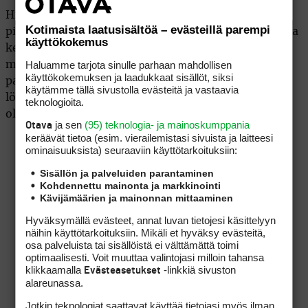
Hillitty ja hyväkäytöksinen Rai on poikkeuksellisen
Kotimaista laatusisältöä – evästeillä parempi
pidetty ihminen myös kovimpien kilpakumppaniensa
käyttökokemus
keskuudessa. Heistä kukaan ei hävinnyt Raille
Haluamme tarjota sinulle parhaan mahdollisen
mielellään, mutta hänen voitostaan harva on
käyttökokemuksen ja laadukkaat sisällöt, siksi
pahoillaan tai kuten Rory McIlroy asian tiivisti: ”Et
käytämme tällä sivustolla evästeitä ja vastaavia
löydä tämän kentän alueelta yhtään ihmistä, joka ei
teknologioita.
olisi hänen puolestaan iloinen.”
ja sen
(95) teknologia- ja mainoskumppania
Otava
keräävät tietoa (esim. vierailemis­tasi sivuista ja laitteesi
ominaisuuk­sista) seuraaviin käyttötarkoituksiin:
Sisällön ja palveluiden parantaminen
Kohdennettu mainonta ja markkinointi
Kävijämäärien ja mainonnan mittaaminen
Hyväksymällä evästeet, annat luvan tietojesi käsittelyyn
näihin käyttötarkoituksiin. Mikäli et hyväksy evästeitä,
osa palveluista tai sisällöistä ei välttämättä toimi
optimaalisesti. Voit muuttaa valintojasi milloin tahansa
klikkaamalla
-linkkiä sivuston
Evästeasetukset
alareunassa.
Jotkin teknologiat saattavat käyttää tietojasi myös ilman