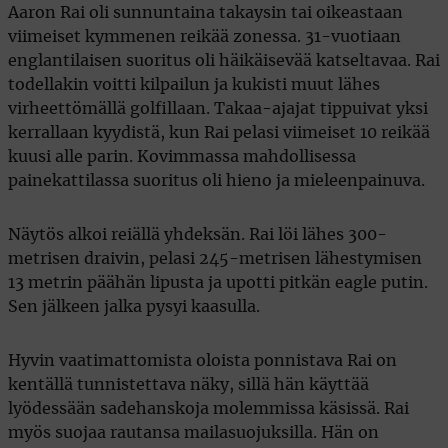
Aaron Rai oli sunnuntaina takaysin tai oikeastaan
viimeiset kymmenen reikää zonessa. 31-vuotiaan
englantilaisen suoritus oli häikäisevää katseltavaa. Rai
todellakin voitti kilpailun ja kukisti muut lähes
virheettömällä golfillaan. Takaa-ajajat tippuivat yksi
kerrallaan kyydistä, kun Rai pelasi viimeiset 10 reikää
kuusi alle parin. Kovimmassa mahdollisessa
painekattilassa suoritus oli hieno ja mieleenpainuva.
Näytös alkoi reiällä yhdeksän. Rai löi lähes 300-
metrisen draivin, pelasi 245-metrisen lähestymisen
13 metrin päähän lipusta ja upotti pitkän eagle putin.
Sen jälkeen jalka pysyi kaasulla.
Hyvin vaatimattomista oloista ponnistava Rai on
kentällä tunnistettava näky, sillä hän käyttää
lyödessään sadehanskoja molemmissa käsissä. Rai
myös suojaa rautansa mailasuojuksilla. Hän on