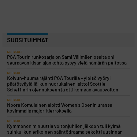
SUOSITUIMMAT
KILPAGOLF
PGA Tourin runkosarja on Sami Välimäen osalta ohi,
seuraavan kisan ajankohta pysyy vielä hämärän peitossa
KILPAGOLF
Koivun-huuma räjähti PGA Tourilla – yleisö vyöryi
päätösväylällä, kun nuorukainen laittoi Scottie
Schefflerin ojennukseen ja otti komean avausvoiton
KILPAGOLF
Noora Komulainen aloitti Women’s Openin uransa
kovimmalla major-kierroksella
KILPAGOLF
Kymmenen minuuttia voitonjuhlien jälkeen tuli kylmä
suihku, kun erikoinen sääntödraama sekoitti uusinnan