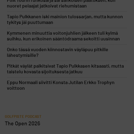
PGA Tourin runkosarja sai sähköisen päätöksen, kun
nuoret pelaajat jatkoivat riehumistaan
Tapio Pulkkanen iski mainion tulossarjan, mutta kunnon
tykitys jäi puuttumaan
Kymmenen minuuttia voitonjuhlien jälkeen tuli kylmä
suihku, kun erikoinen sääntödraama sekoitti uusinnan
Onko tässä vuoden kiinnostavin väyläpuu pitkille
lähestymisille?
Pitkät väylät palkitsivat Tapio Pulkkasen kitsaasti, mutta
taistelu kovasta sijoituksesta jatkuu
Eppu Normaali siivitti Konsta Jutilan Erkko Trophyn
voittoon
GOLFPISTE PODCAST
The Open 2026