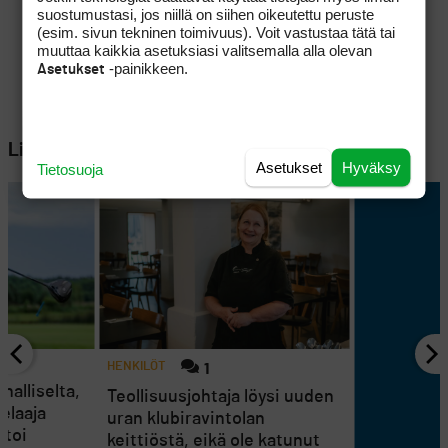
suostumustasi, jos niillä on siihen oikeutettu peruste
(esim. sivun tekninen toimivuus). Voit vastustaa tätä tai
muuttaa kaikkia asetuksiasi valitsemalla alla olevan
-painikkeen.
Asetukset
Lisää aiheesta
Asetukset
Hyväksy
Tietosuoja
HENKILÖT
1
uhalliselta,
Teollisuusjohtaja löysi uuden
elaaja
uran klubiravintolan
htoi
keittiöstä, eikä ole katunut