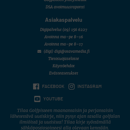
Golfpisteen yhteystiedot
DSA avoimuusraportti
Asiakaspalvelu
Digipalvelut
(09) 156 6227
Avoinna ma–pe 8–16
Avoinna ma–pe 8–17
(digi) digi@otavamedia.fi
Tietosuojaseloste
Käyttöehdot
Evästeasetukset
FACEBOOK
INSTAGRAM
YOUTUBE
Tilaa Golfpisteen maanantaisin ja perjantaisin
lähetettävä uutiskirje, niin pysyt ajan tasalla golfalan
ilmiöistä ja uutisista! Tilaa kirje syöttämällä
sähköpostiosoitteesi alla olevaan kenttään.