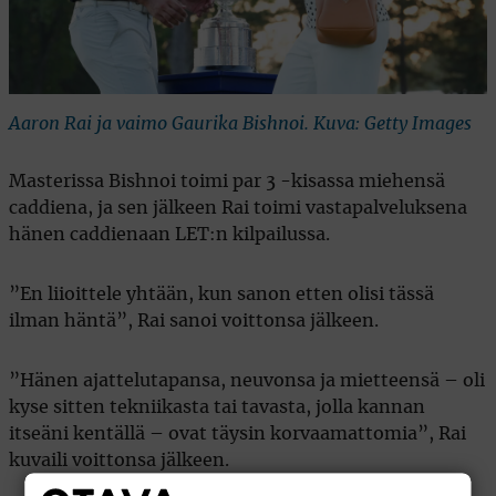
Aaron Rai ja vaimo Gaurika Bishnoi. Kuva: Getty Images
Masterissa Bishnoi toimi par 3 -kisassa miehensä
caddiena, ja sen jälkeen Rai toimi vastapalveluksena
hänen caddienaan LET:n kilpailussa.
”En liioittele yhtään, kun sanon etten olisi tässä
ilman häntä”, Rai sanoi voittonsa jälkeen.
”Hänen ajattelutapansa, neuvonsa ja mietteensä – oli
kyse sitten tekniikasta tai tavasta, jolla kannan
itseäni kentällä – ovat täysin korvaamattomia”, Rai
kuvaili voittonsa jälkeen.