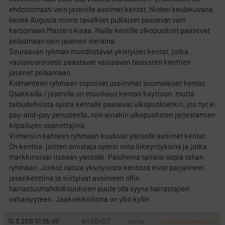
ehdottomasti vain jasenille avoimet kentat. Niiden keulakuvana
lienee Augusta minne tavalliset pulliaiset paasevat vain
katsomaan Masters kisaa. Naille kentille ulkopuoliset paasevat
pelaamaan vain jasenen vieraina.
Seuraavan ryhman muodostavat yksityiset kentat, jotka
vastavuoroisesti paastavat vastaavan tasoisten kenttien
jasenet pelaamaan.
Kolmanteen ryhmaan sopisivat useimmat suomalaiset kentat.
Osakkailla / jasenilla on etuoikeus kentan kayttoon, mutta
taloudellisista syista kentalle paasevat ulkopuolisetkin, jos nyt ei
pay-and-pay perusteella, niin ainakin ulkopuolisten jarjestamien
kilpailujen osanottajina.
Viimeisiin kahteen ryhmaan kuuluvat yleisolle avoimet kentat.
On kenttia, joitten omistaja operoi niita liikeyrityksina ja jotka
markkinoivat itseaan yleisolle. Paloheina taitaisi sopia tahan
ryhmaan. Jotkut naista yksityisista kentista eivat parjanneet
jasenkenttina ja siirtyivat avoimeen olfin
harrastusmahdollisuuksien puute olla syyna harrastajien
vahaisyyteen. Jaakiekkoilijota on yllin kyllin.
#466457
10.3.2010 01:06:00
VASTAA
ILMOITA ASIATON VIESTI