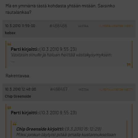
Mä en ymmärrä tästä kohdasta yhtään mitään. Saisinko
rautalankaa?
#466466
10.3.2010 11:59:00
VASTAA
ILMOITA ASIATON VIESTI
kebax
Parti kirjoitti:
(10.3.2010 9:55:23)
Vastasin sinulle ja haluan heittää vastakysymyksen:
…
Rakentavaa.
#466467
10.3.2010 12:48:00
VASTAA
ILMOITA ASIATON VIESTI
Chip Greenside
Parti kirjoitti:
(10.3.2010 9:55:23)
Chip Greenside kirjoitti:
(9.3.2010 15:12:29)
Miksi jonkun täytyisi pitää omalla kustannuksellaan