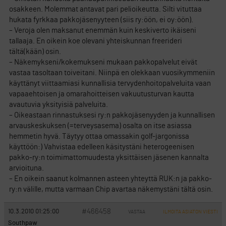
osakkeen. Molemmat antavat pari pelioikeutta. Silti vituttaa
hukata fyrkkaa pakkojäsenyyteen (siis ry:öön, ei oy:öön).
– Veroja olen maksanut enemmän kuin keskiverto ikäiseni
tallaaja. En oikein koe olevani yhteiskunnan freerideri
tältä(kään) osin.
– Näkemykseni/kokemukseni mukaan pakkopalvelut eivät
vastaa tasoltaan toiveitani. Niinpä en olekkaan vuosikymmeniin
käyttänyt viittaamiasi kunnallisia tervydenhoitopalveluita vaan
vapaaehtoisen ja omarahoitteisen vakuutusturvan kautta
avautuvia yksityisiä palveluita.
– Oikeastaan rinnastuksesi ry:n pakkojäsenyyden ja kunnallisen
arvauskeskuksen (=terveysasema) osalta on itse asiassa
hemmetin hyvä. Täytyy ottaa omassakin golf-jargonissa
käyttöön:) Vahvistaa edelleen käsitystäni heterogeenisen
pakko-ry:n toimimattomuudesta yksittäisen jäsenen kannalta
arvioituna.
– En oikein saanut kolmannen asteen yhteyttä RUK:n ja pakko-
ry:n välille, mutta varmaan Chip avartaa näkemystäni tältä osin.
#466458
10.3.2010 01:25:00
VASTAA
ILMOITA ASIATON VIESTI
Southpaw