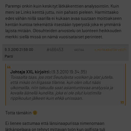
Parempi onkin kuin keskityt lätkäkenttien analysointiin. Kuin
meni se Links kenttä juttu, niin pahasti pieleen. Harmittaako
edes vähän niillä saarilla ei kukaan avaa suutaan moittiakseen
kentän kuntoa tekemättä itsestään typerystä joka ei ymmärrä
lajista mitään. Olosuhteiden arvostelu on luonteen heikkouden
merkki siellä missä on nämä vuosisataiset perinteet.
#466453
9.3.2010 21:59:00
VASTAA
ILMOITA ASIATON VIESTI
Parti
Johtaja XXL kirjoitti:
(9.3.2010 19:34:35)
Toisaalta taas, jos otat Seutulasta vosikan ja alat jutella,
että mikäs on liigassa tilanne, kun olen ollut nääs
ulkomailla, niin takuulla saat asiantuntevaa analyysia ja
kovalla äänellä kundilta, joka ei ole ollut luistimilla
rippikoulun jälkeen kuin ehkä unissaan.
Totta tämäkin
Ei lienee sattumaa että länsinaapurissa nimenomaan
lätkänpelaaja on tehnyt mittavan työn kun golfista tuli