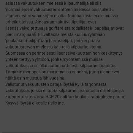
asiassa vakuutuksen mielessä kilpaurheilija eli siis
’normaaleiden’ vakuutusten ehtojen mielessä poissuljettu
lajinomaisten vahinkojen osalta. Näinhän asia ei ole muissa
urheilulajeissa. Ainoastaan aktiivikilpailijat ovat
lisenssivelvoitettuja ja golffareista todelliset kilpapelaajat ovat
pieni marginaali. Eli valtaosa meistä kuuluu ryhmään
’puulaakiurheilijat’ tahi harrastelijat, joita ei pitäisi
vakuutusturvan mielessä käsitellä kilpaurheilijoina.
Suomessa on perinteisesti lisenssivakuuttaminen keskittynyt
yhteen tiettyyn yhtiöön, jonka myöntämissä muissa
vakuutuksissa on ollut automaattisesti kilpaurheilurajoitus.
Tämäkin monopoli on murtumassa onneksi, joten tilanne voi
näiltä osin muuttua lähivuosina.
Valistunut vakuutusten ostaja löytää kyllä tarjonnasta
vakuutuksia, joissa ei tuota kilpaurheilurajoitusta ole ehdoissa
kirjoitettu siten, että HCP 20 golffari kuuluisi rajoituksen piiriin.
Kysyvä löytää oikealle tielle jne.