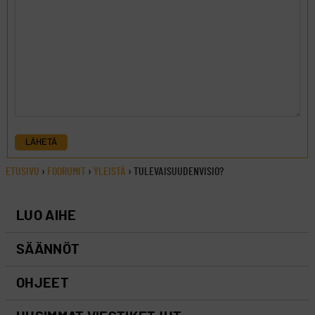
LÄHETÄ
ETUSIVU
›
FOORUMIT
›
YLEISTÄ
›
TULEVAISUUDENVISIO?
LUO AIHE
SÄÄNNÖT
OHJEET