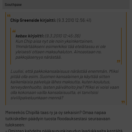
Southpaw
Chip Greenside kirjoitti:
(9.3.2010 12:56:41)
kebax kirjoitti:
(9.3.2010 12:45:36)
Kun Chip aisa nyt ole noin yksinkertainen.
Ymmärtääkseni esimerkiksi tää etelätassu ei ole
yleisesti ottaen maksuhaluton. Ainoastaan ns.
pakkojäsenyys närästää.
Luulisi, että pakkokansalaisuus närästää enemmän. Miksi
pitää olla esim. Suomen kansalainen ja käyttää sitten
kaikenlaisia palveluja lähes maksutta, kuten koulutus,
terveydenhuolto, lasten päivähoito jne? Miksi ei voisi vaan
olla kokonaan vailla kansalaisuutta, ei tarvitsisi
siviilipalveluunkaan mennä?
Meneekös Chipillä taas ry ja oy sekaisin? Omaa napaa
tutkiskellen päädyin tuosta floodauksestasi seuraavaan
tulokseen:
– Omistan kahdelta pääkaupunkiseudun laadukkaalta kentältä