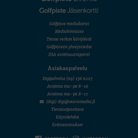
Golfpiste mediakortti
Mediahinnasto
Tietoa verkon kävijöistä
Golfpisteen yhteystiedot
DSA avoimuusraportti
Asiakaspalvelu
Digipalvelut
(09) 156 6227
Avoinna ma–pe 8–16
Avoinna ma–pe 8–17
(digi) digi@otavamedia.fi
Tietosuojaseloste
Käyttöehdot
Evästeasetukset