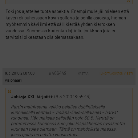
Toki jos ajattelee tuota aspektia. Enempi mulle jäi mieleen että
kaveri oli puheissaan kovin golfaria ja perillä asioista, hieman
myöhemmin kävi ilmi että sälli kiertää yhden kierroksen
vuodessa. Suomessa kuitenkin lajiteltu joukkoon jota ei
tarvitsisi oikeastaan olla olemassakaan.
#466449
9.3.2010 21:07:00
VASTAA
ILMOITA ASIATON VIESTI
visionääri
Johtaja XXL kirjoitti:
(9.3.2010 18:55:16)
Partin mainitsema veikko pelailee dublinilaisella
kunnallisella kentällä – vieläpä-links-sellaisella – harvat
rundinsa. Hän maksaa pelistään noin 30 €. Kenttä on
paremmassa kunnossa kuin joku Pilipaliheinän nysäkenttä
kuunaan tulee olemaan. Tämä on mahdollista maassa,
jossa golfia on pelattu vuosisatoja.