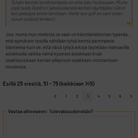
Tyhjän kentän syndroomasta on aina joku huolissaan. Mutta
eipä taida Dublinin taksikuskeista kentän täyttäjäksi silloin
kun pelaajaa sinne tarvitaan. Heille kun golf on vain oman
suvun sisäiset kinkerit.
Joo, mutta mun mielestä se vaan on käsittämättömän typerää,
että ajatuksen tasolla nähdään tyhjä kenttä parempana
tilanteena kuin se, että näitä tyhjiä aikoja täytetään maksavilla
asiakkailla vaikka nämä kyseiset asiakkaat eivät
osallistuisikaan kentän ylläpitoon osakkeen omistamisen
muodossa.
Esillä 25 viestiä, 51 - 75 (kaikkiaan 145)
1
2
3
4
5
6
Vastaa aiheeseen: Tulevaisuudenvisio?