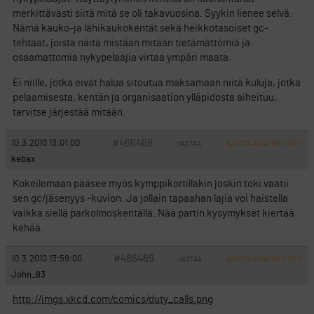
merkittävästi siitä mitä se oli takavuosina. Syykin lienee selvä:
Nämä kauko-ja lähikaukokentät sekä heikkotasoiset gc-
tehtaat, joista näitä mistään mitään tietämättömiä ja
osaamattomia nykypelaajia virtaa ympäri maata.
Ei niille, jotka eivät halua sitoutua maksamaan niitä kuluja, jotka
pelaamisesta, kentän ja organisaation ylläpidosta aiheituu,
tarvitse järjestää mitään.
#466468
10.3.2010 13:01:00
VASTAA
ILMOITA ASIATON VIESTI
kebax
Kokeilemaan pääsee myös kymppikortillakin joskin toki vaatii
sen gc/jäsenyys -kuvion. Ja jollain tapaahan lajia voi haistella
vaikka siellä parkolmoskentällä. Nää partin kysymykset kiertää
kehää.
#466469
10.3.2010 13:59:00
VASTAA
ILMOITA ASIATON VIESTI
John_83
http://imgs.xkcd.com/comics/duty_calls.png