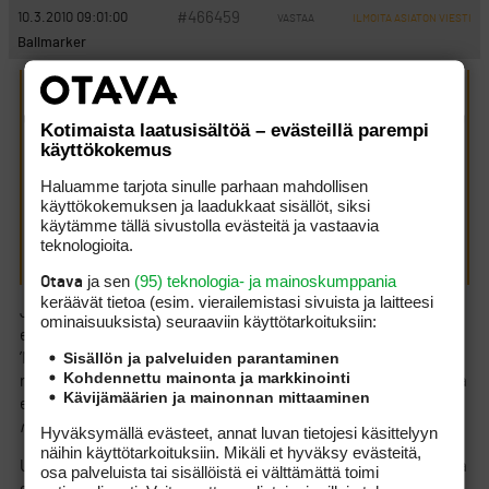
#466459
10.3.2010 09:01:00
VASTAA
ILMOITA ASIATON VIESTI
Ballmarker
tervolalainen kirjoitti:
(9.3.2010 21:19:52)
Jenkkien malli voisi olla visiona mahdollinen. Ensinnakin on
Kotimaista laatusisältöä – evästeillä parempi
ehdottomasti vain jasenille avoimet kentat. Niiden
käyttökokemus
keulakuvana lienee Augusta minne tavalliset pulliaiset
paasevat vain katsomaan Masters kisaa. Naille kentille
Haluamme tarjota sinulle parhaan mahdollisen
ulkopuoliset paasevat pelaamaan vain jasenen vieraina.
käyttökokemuksen ja laadukkaat sisällöt, siksi
Seuraavan ryhman muodostavat yksityiset kentat, jotka
käytämme tällä sivustolla evästeitä ja vastaavia
vastavuoroisesti paastavat vastaavan tasoisten kenttien
teknologioita.
jasenet pelaamaan.
ja sen
(95) teknologia- ja mainoskumppania
Otava
keräävät tietoa (esim. vierailemis­tasi sivuista ja laitteesi
Jenkkisysteemin ymmärtämistä täällä Suomessa häiritsee se,
ominaisuuk­sista) seuraaviin käyttötarkoituksiin:
että he käyttävät kentälle pelioikeuden lunastaneista nimitystä
Sisällön ja palveluiden parantaminen
’MEMBER’, vaikka tällainen
member
ei välttämättä ole minkään
Kohdennettu mainonta ja markkinointi
ry:hyn verrattava yhdistyksen jäsen. MEMBER-statuksen takana
Kävijämäärien ja mainonnan mittaaminen
ei siten ole mitään kansallista liittoa. Amerikassa golfyhteisön
member
vastaa suomalaista
pelioikeutettua
.
Hyväksymällä evästeet, annat luvan tietojesi käsittelyyn
näihin käyttötarkoituksiin. Mikäli et hyväksy evästeitä,
USA:ssa golfyhteisön ’member’ voi olla sellainenkin henkilö, joka
osa palveluista tai sisällöistä ei välttämättä toimi