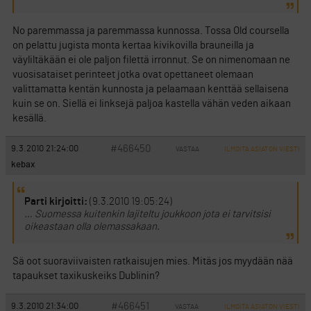
No paremmassa ja paremmassa kunnossa. Tossa Old coursella
on pelattu jugista monta kertaa kivikovilla brauneilla ja
väyliltäkään ei ole paljon filettä irronnut. Se on nimenomaan ne
vuosisataiset perinteet jotka ovat opettaneet olemaan
valittamatta kentän kunnosta ja pelaamaan kenttää sellaisena
kuin se on. Siellä ei linksejä paljoa kastella vähän veden aikaan
kesällä.
#466450
9.3.2010 21:24:00
VASTAA
ILMOITA ASIATON VIESTI
kebax
Parti kirjoitti:
(9.3.2010 19:05:24)
… Suomessa kuitenkin lajiteltu joukkoon jota ei tarvitsisi
oikeastaan olla olemassakaan.
Sä oot suoraviivaisten ratkaisujen mies. Mitäs jos myydään nää
tapaukset taxikuskeiks Dublinin?
#466451
9.3.2010 21:34:00
VASTAA
ILMOITA ASIATON VIESTI