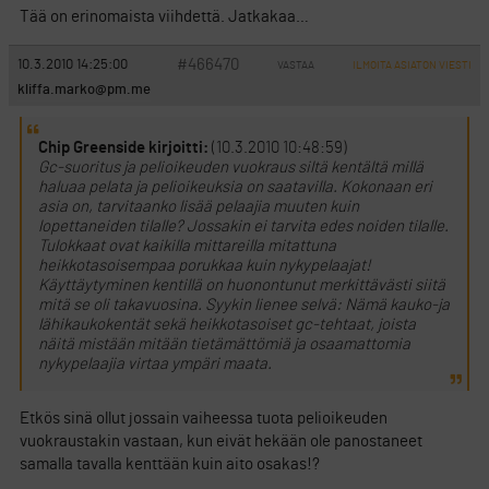
Tää on erinomaista viihdettä. Jatkakaa…
#466470
10.3.2010 14:25:00
VASTAA
ILMOITA ASIATON VIESTI
kliffa.marko@pm.me
Chip Greenside kirjoitti:
(10.3.2010 10:48:59)
Gc-suoritus ja pelioikeuden vuokraus siltä kentältä millä
haluaa pelata ja pelioikeuksia on saatavilla. Kokonaan eri
asia on, tarvitaanko lisää pelaajia muuten kuin
lopettaneiden tilalle? Jossakin ei tarvita edes noiden tilalle.
Tulokkaat ovat kaikilla mittareilla mitattuna
heikkotasoisempaa porukkaa kuin nykypelaajat!
Käyttäytyminen kentillä on huonontunut merkittävästi siitä
mitä se oli takavuosina. Syykin lienee selvä: Nämä kauko-ja
lähikaukokentät sekä heikkotasoiset gc-tehtaat, joista
näitä mistään mitään tietämättömiä ja osaamattomia
nykypelaajia virtaa ympäri maata.
Etkös sinä ollut jossain vaiheessa tuota pelioikeuden
vuokraustakin vastaan, kun eivät hekään ole panostaneet
samalla tavalla kenttään kuin aito osakas!?