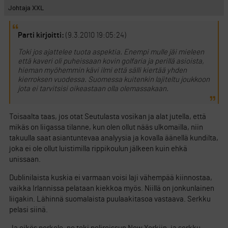
Johtaja XXL
Parti kirjoitti:
(9.3.2010 19:05:24)
Toki jos ajattelee tuota aspektia. Enempi mulle jäi mieleen
että kaveri oli puheissaan kovin golfaria ja perillä asioista,
hieman myöhemmin kävi ilmi että sälli kiertää yhden
kierroksen vuodessa. Suomessa kuitenkin lajiteltu joukkoon
jota ei tarvitsisi oikeastaan olla olemassakaan.
Toisaalta taas, jos otat Seutulasta vosikan ja alat jutella, että
mikäs on liigassa tilanne, kun olen ollut nääs ulkomailla, niin
takuulla saat asiantuntevaa analyysia ja kovalla äänellä kundilta,
joka ei ole ollut luistimilla rippikoulun jälkeen kuin ehkä
unissaan.
Dublinilaista kuskia ei varmaan voisi laji vähempää kiinnostaa,
vaikka Irlannissa pelataan kiekkoa myös. Niillä on jonkunlainen
liigakin. Lähinnä suomalaista puulaakitasoa vastaava. Serkku
pelasi siinä.