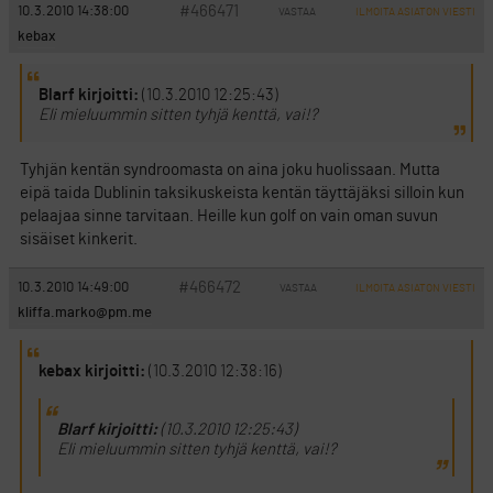
#466471
10.3.2010 14:38:00
VASTAA
ILMOITA ASIATON VIESTI
kebax
Blarf kirjoitti:
(10.3.2010 12:25:43)
Eli mieluummin sitten tyhjä kenttä, vai!?
Tyhjän kentän syndroomasta on aina joku huolissaan. Mutta
eipä taida Dublinin taksikuskeista kentän täyttäjäksi silloin kun
pelaajaa sinne tarvitaan. Heille kun golf on vain oman suvun
sisäiset kinkerit.
#466472
10.3.2010 14:49:00
VASTAA
ILMOITA ASIATON VIESTI
kliffa.marko@pm.me
kebax kirjoitti:
(10.3.2010 12:38:16)
Blarf kirjoitti:
(10.3.2010 12:25:43)
Eli mieluummin sitten tyhjä kenttä, vai!?