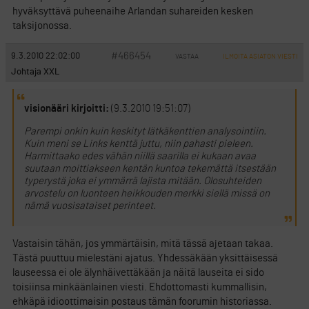
hyväksyttävä puheenaihe Arlandan suhareiden kesken
taksijonossa.
#466454
9.3.2010 22:02:00
VASTAA
ILMOITA ASIATON VIESTI
Johtaja XXL
visionääri kirjoitti:
(9.3.2010 19:51:07)
Parempi onkin kuin keskityt lätkäkenttien analysointiin.
Kuin meni se Links kenttä juttu, niin pahasti pieleen.
Harmittaako edes vähän niillä saarilla ei kukaan avaa
suutaan moittiakseen kentän kuntoa tekemättä itsestään
typerystä joka ei ymmärrä lajista mitään. Olosuhteiden
arvostelu on luonteen heikkouden merkki siellä missä on
nämä vuosisataiset perinteet.
Vastaisin tähän, jos ymmärtäisin, mitä tässä ajetaan takaa.
Tästä puuttuu mielestäni ajatus. Yhdessäkään yksittäisessä
lauseessa ei ole älynhäivettäkään ja näitä lauseita ei sido
toisiinsa minkäänlainen viesti. Ehdottomasti kummallisin,
ehkäpä idioottimaisin postaus tämän foorumin historiassa.