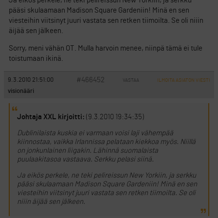
Ja eikös perkele, ne teki pelireissun New Yorkiin, ja serkku
pääsi skulaamaan Madison Square Gardeniin! Minä en sen
viesteihin viitsinyt juuri vastata sen retken tiimoilta. Se oli niiin
äijää sen jälkeen.
Sorry, meni vähän OT. Mulla harvoin menee, niinpä tämä ei tule
toistumaan ikinä.
#466452
9.3.2010 21:51:00
VASTAA
ILMOITA ASIATON VIESTI
visionääri
Johtaja XXL kirjoitti:
(9.3.2010 19:34:35)
Dublinilaista kuskia ei varmaan voisi laji vähempää
kiinnostaa, vaikka Irlannissa pelataan kiekkoa myös. Niillä
on jonkunlainen liigakin. Lähinnä suomalaista
puulaakitasoa vastaava. Serkku pelasi siinä.
Ja eikös perkele, ne teki pelireissun New Yorkiin, ja serkku
pääsi skulaamaan Madison Square Gardeniin! Minä en sen
viesteihin viitsinyt juuri vastata sen retken tiimoilta. Se oli
niiin äijää sen jälkeen.