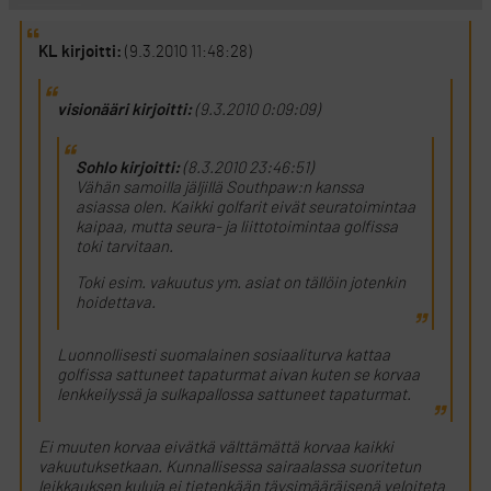
KL kirjoitti:
(9.3.2010 11:48:28)
visionääri kirjoitti:
(9.3.2010 0:09:09)
Sohlo kirjoitti:
(8.3.2010 23:46:51)
Vähän samoilla jäljillä Southpaw:n kanssa
asiassa olen. Kaikki golfarit eivät seuratoimintaa
kaipaa, mutta seura- ja liittotoimintaa golfissa
toki tarvitaan.
Toki esim. vakuutus ym. asiat on tällöin jotenkin
hoidettava.
Luonnollisesti suomalainen sosiaaliturva kattaa
golfissa sattuneet tapaturmat aivan kuten se korvaa
lenkkeilyssä ja sulkapallossa sattuneet tapaturmat.
Ei muuten korvaa eivätkä välttämättä korvaa kaikki
vakuutuksetkaan. Kunnallisessa sairaalassa suoritetun
leikkauksen kuluja ei tietenkään täysimääräisenä veloiteta