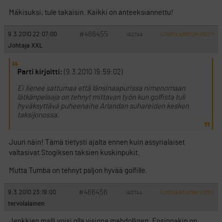
Mäkisuksi, tule takaisin. Kaikki on anteeksiannettu!
#466455
9.3.2010 22:07:00
VASTAA
ILMOITA ASIATON VIESTI
Johtaja XXL
Parti kirjoitti:
(9.3.2010 19:59:02)
Ei lienee sattumaa että länsinaapurissa nimenomaan
lätkänpelaaja on tehnyt mittavan työn kun golfista tuli
hyväksyttävä puheenaihe Arlandan suhareiden kesken
taksijonossa.
Juuri näin! Tämä tietysti ajalta ennen kuin assyrialaiset
valtasivat Stogiksen taksien kuskinpukit.
Mutta Tumba on tehnyt paljon hyvää golfille.
#466456
9.3.2010 23:19:00
VASTAA
ILMOITA ASIATON VIESTI
tervolalainen
Jenkkien malli voisi olla visiona mahdollinen. Ensinnakin on