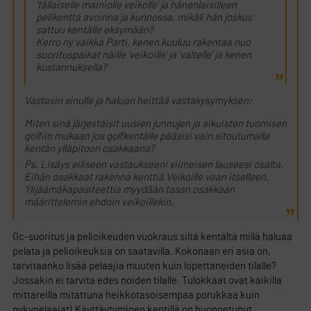
’tällaiselle mainiolle veikolle’ ja hänenlaisilleen
pelikenttä avoinna ja kunnossa, mikäli hän joskus
sattuu kentälle eksymään?
Kerro ny vaikka Parti, kenen kuuluu rakentaa nuo
suorituspaikat näille ’veikoille’ ja ’valtelle’ ja kenen
kustannuksella?
Vastasin sinulle ja haluan heittää vastakysymyksen:
Miten sinä järjestäisit uusien junnujen ja aikuisten tuomisen
golfiin mukaan jos golfkentälle pääsisi vain sitoutumalla
kentän ylläpitoon osakkaana?
Ps. Lisäys eiliseen vastaukseeni viimeisen lauseesi osalta.
Eihän osakkaat rakenna kenttiä Veikoille vaan itselleen.
Ylijäämäkapasiteettia myydään tasan osakkaan
määrittelemin ehdoin veikoillekin.
Gc-suoritus ja pelioikeuden vuokraus siltä kentältä millä haluaa
pelata ja pelioikeuksia on saatavilla. Kokonaan eri asia on,
tarvitaanko lisää pelaajia muuten kuin lopettaneiden tilalle?
Jossakin ei tarvita edes noiden tilalle. Tulokkaat ovat kaikilla
mittareilla mitattuna heikkotasoisempaa porukkaa kuin
nykypelaajat! Käyttäytyminen kentillä on huonontunut