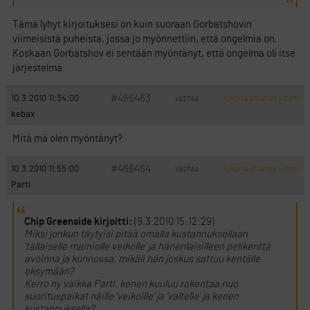
Tämä lyhyt kirjoituksesi on kuin suoraan Gorbatshovin
viimeisistä puheista, jossa jo myönnettiin, että ongelmia on.
Koskaan Gorbatshov ei sentään myöntänyt, että ongelma oli itse
järjestelmä.
#466463
10.3.2010 11:34:00
VASTAA
ILMOITA ASIATON VIESTI
kebax
Mitä mä olen myöntänyt?
#466464
10.3.2010 11:55:00
VASTAA
ILMOITA ASIATON VIESTI
Parti
Chip Greenside kirjoitti:
(9.3.2010 15:12:29)
Miksi jonkun täytyisi pitää omalla kustannuksellaan
’tällaiselle mainiolle veikolle’ ja hänenlaisilleen pelikenttä
avoinna ja kunnossa, mikäli hän joskus sattuu kentälle
eksymään?
Kerro ny vaikka Parti, kenen kuuluu rakentaa nuo
suorituspaikat näille ’veikoille’ ja ’valtelle’ ja kenen
kustannuksella?