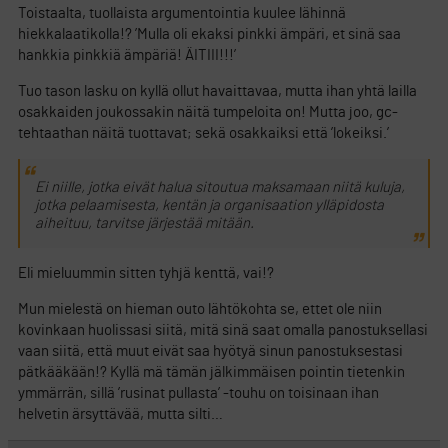
Toistaalta, tuollaista argumentointia kuulee lähinnä
hiekkalaatikolla!? ’Mulla oli ekaksi pinkki ämpäri, et sinä saa
hankkia pinkkiä ämpäriä! ÄITIII!!!’
Tuo tason lasku on kyllä ollut havaittavaa, mutta ihan yhtä lailla
osakkaiden joukossakin näitä tumpeloita on! Mutta joo, gc-
tehtaathan näitä tuottavat; sekä osakkaiksi että ’lokeiksi.’
Ei niille, jotka eivät halua sitoutua maksamaan niitä kuluja,
jotka pelaamisesta, kentän ja organisaation ylläpidosta
aiheituu, tarvitse järjestää mitään.
Eli mieluummin sitten tyhjä kenttä, vai!?
Mun mielestä on hieman outo lähtökohta se, ettet ole niin
kovinkaan huolissasi siitä, mitä sinä saat omalla panostuksellasi
vaan siitä, että muut eivät saa hyötyä sinun panostuksestasi
pätkääkään!? Kyllä mä tämän jälkimmäisen pointin tietenkin
ymmärrän, sillä ’rusinat pullasta’ -touhu on toisinaan ihan
helvetin ärsyttävää, mutta silti…