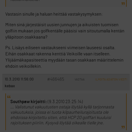
Vastasin sinulle ja haluan heittää vastakysymyksen:
Miten sinä järjestäisit uusien junnujen ja aikuisten tuomisen
golfiin mukaan jos golfkentälle pääsisi vain sitoutumalla kentän
ylläpitoon osakkaana?
Ps. Lisäys eiliseen vastaukseeni viimeisen lauseesi osalta.
Eihän osakkaat rakenna kenttiä Veikoille vaan itselleen.
Ylijäämäkapasiteettia myydään tasan osakkaan määrittelemin
ehdoin veikoillekin.
#466465
10.3.2010 11:56:00
VASTAA
ILMOITA ASIATON VIESTI
kebax
Southpaw kirjoitti:
(9.3.2010 23:25:14)
… Valistunut vakuutusten ostaja löytää kyllä tarjonnasta
vakuutuksia, joissa ei tuota kilpaurheilurajoitusta ole
ehdoissa kirjoitettu siten, että HCP 20 golffari kuuluisi
rajoituksen piiriin. Kysyvä löytää oikealle tielle jne.