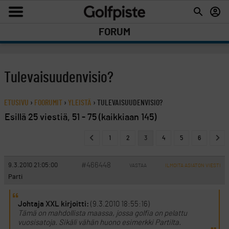
FORUM
Tulevaisuudenvisio?
ETUSIVU
›
FOORUMIT
›
YLEISTÄ
›
TULEVAISUUDENVISIO?
Esillä 25 viestiä, 51 - 75 (kaikkiaan 145)
1
2
3
4
5
6
#466448
9.3.2010 21:05:00
VASTAA
ILMOITA ASIATON VIESTI
Parti
Johtaja XXL kirjoitti:
(9.3.2010 18:55:16)
Tämä on mahdollista maassa, jossa golfia on pelattu
vuosisatoja. Sikäli vähän huono esimerkki Partilta.