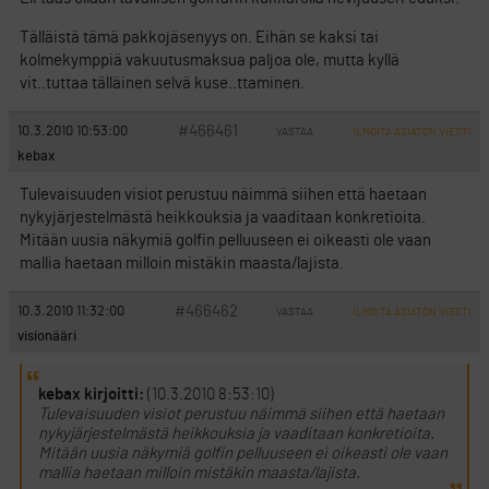
Tälläistä tämä pakkojäsenyys on. Eihän se kaksi tai
kolmekymppiä vakuutusmaksua paljoa ole, mutta kyllä
vit..tuttaa tälläinen selvä kuse..ttaminen.
#466461
10.3.2010 10:53:00
VASTAA
ILMOITA ASIATON VIESTI
kebax
Tulevaisuuden visiot perustuu näimmä siihen että haetaan
nykyjärjestelmästä heikkouksia ja vaaditaan konkretioita.
Mitään uusia näkymiä golfin pelluuseen ei oikeasti ole vaan
mallia haetaan milloin mistäkin maasta/lajista.
#466462
10.3.2010 11:32:00
VASTAA
ILMOITA ASIATON VIESTI
visionääri
kebax kirjoitti:
(10.3.2010 8:53:10)
Tulevaisuuden visiot perustuu näimmä siihen että haetaan
nykyjärjestelmästä heikkouksia ja vaaditaan konkretioita.
Mitään uusia näkymiä golfin pelluuseen ei oikeasti ole vaan
mallia haetaan milloin mistäkin maasta/lajista.