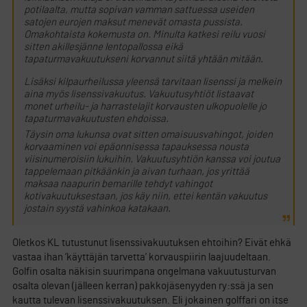
potilaalta, mutta sopivan vamman sattuessa useiden
satojen eurojen maksut menevät omasta pussista.
Omakohtaista kokemusta on. Minulta katkesi reilu vuosi
sitten akillesjänne lentopallossa eikä
tapaturmavakuutukseni korvannut siitä yhtään mitään.
Lisäksi kilpaurheilussa yleensä tarvitaan lisenssi ja melkein
aina myös lisenssivakuutus. Vakuutusyhtiöt listaavat
monet urheilu- ja harrastelajit korvausten ulkopuolelle jo
tapaturmavakuutusten ehdoissa.
Täysin oma lukunsa ovat sitten omaisuusvahingot, joiden
korvaaminen voi epäonnisessa tapauksessa nousta
viisinumeroisiin lukuihin. Vakuutusyhtiön kanssa voi joutua
tappelemaan pitkäänkin ja aivan turhaan, jos yrittää
maksaa naapurin bemarille tehdyt vahingot
kotivakuutuksestaan, jos käy niin, ettei kentän vakuutus
jostain syystä vahinkoa katakaan.
Oletkos KL tutustunut lisenssivakuutuksen ehtoihin? Eivät ehkä
vastaa ihan ’käyttäjän tarvetta’ korvauspiirin laajuudeltaan.
Golfin osalta näkisin suurimpana ongelmana vakuutusturvan
osalta olevan (jälleen kerran) pakkojäsenyyden ry:ssä ja sen
kautta tulevan lisenssivakuutuksen. Eli jokainen golffari on itse