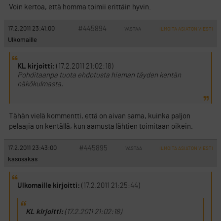
Voin kertoa, että homma toimii erittäin hyvin.
#445894
17.2.2011 23:41:00
VASTAA
ILMOITA ASIATON VIESTI
Ulkomaille
KL kirjoitti:
(17.2.2011 21:02:18)
Pohditaanpa tuota ehdotusta hieman täyden kentän
näkökulmasta.
Tähän vielä kommentti, että on aivan sama, kuinka paljon
pelaajia on kentällä, kun aamusta lähtien toimitaan oikein.
#445895
17.2.2011 23:43:00
VASTAA
ILMOITA ASIATON VIESTI
kasosakas
Ulkomaille kirjoitti:
(17.2.2011 21:25:44)
KL kirjoitti:
(17.2.2011 21:02:18)