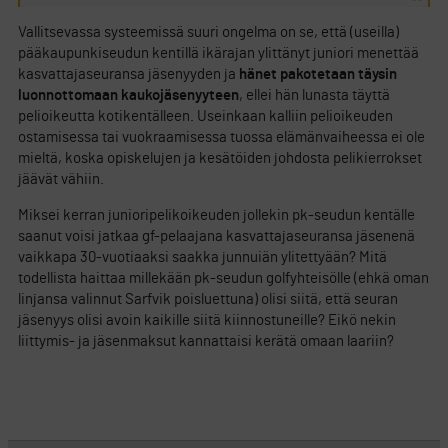
Vallitsevassa systeemissä suuri ongelma on se, että (useilla)
pääkaupunkiseudun kentillä ikärajan ylittänyt juniori menettää
kasvattajaseuransa jäsenyyden ja
hänet pakotetaan täysin
luonnottomaan kaukojäsenyyteen
, ellei hän lunasta täyttä
pelioikeutta kotikentälleen. Useinkaan kalliin pelioikeuden
ostamisessa tai vuokraamisessa tuossa elämänvaiheessa ei ole
mieltä, koska opiskelujen ja kesätöiden johdosta pelikierrokset
jäävät vähiin.
Miksei kerran junioripelikoikeuden jollekin pk-seudun kentälle
saanut voisi jatkaa gf-pelaajana kasvattajaseuransa jäsenenä
vaikkapa 30-vuotiaaksi saakka junnuiän ylitettyään? Mitä
todellista haittaa millekään pk-seudun golfyhteisölle (ehkä oman
linjansa valinnut Sarfvik poisluettuna) olisi siitä, että seuran
jäsenyys olisi avoin kaikille siitä kiinnostuneille? Eikö nekin
liittymis- ja jäsenmaksut kannattaisi kerätä omaan laariin?