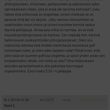
yhdistyksineen, liittoineen, pelilipuineen ja säätiöineen tullut
optimaaliseen tilaan, jota ei enää ole tarvetta kehittää? Joku
näkee että etiketissä on ongelmaa, toisen mielestä se on
parasta mitä laji voi tarjota. Joku vannoo sitoutumisen ja
osakkeiden oston nimiin ja toinen kiertelee kenttiä taskut
täynnä pelilippuja. Ainoa asia mikä on varmaa, on se että
muutoksentekoprosessi on kankea. Sen määrää mm. kenttiä
hallinnoivien osakeyhtiöiden yhtiöjärjestykset. Onko siis
realistista odottaa että mitään merkittäviä muutoksia golf
toimintaan tulee, ja onko edes tarpeen tulla? Mikäli koet, että
jokin asia on suomen golfissa ongelma, ja saisit yhden asian sen
korjaamiseksi tehdä, niin mikä se olisi? Oma ehdotukseni
asioiden parantamiseksi olisi pakottaa kierrosajat
nopeammiksi. Esim maks 3,5h / 4 pelaajaa.
#445873
16.2.2011 00:22:00
VASTAA
ILMOITA ASIATON VIESTI
Myyrä 2