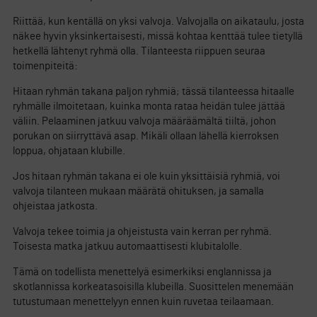
Riittää, kun kentällä on yksi valvoja. Valvojalla on aikataulu, josta
näkee hyvin yksinkertaisesti, missä kohtaa kenttää tulee tietyllä
hetkellä lähtenyt ryhmä olla. Tilanteesta riippuen seuraa
toimenpiteitä:
Hitaan ryhmän takana paljon ryhmiä; tässä tilanteessa hitaalle
ryhmälle ilmoitetaan, kuinka monta rataa heidän tulee jättää
väliin. Pelaaminen jatkuu valvoja määräämältä tiiltä, johon
porukan on siirryttävä asap. Mikäli ollaan lähellä kierroksen
loppua, ohjataan klubille.
Jos hitaan ryhmän takana ei ole kuin yksittäisiä ryhmiä, voi
valvoja tilanteen mukaan määrätä ohituksen, ja samalla
ohjeistaa jatkosta.
Valvoja tekee toimia ja ohjeistusta vain kerran per ryhmä.
Toisesta matka jatkuu automaattisesti klubitalolle.
Tämä on todellista menettelyä esimerkiksi englannissa ja
skotlannissa korkeatasoisilla klubeilla. Suosittelen menemään
tutustumaan menettelyyn ennen kuin ruvetaa teilaamaan.