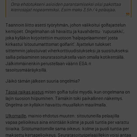
Oma ehdotukseni asioiden parantamiseksi olisi pakottaa
kierrosajat nopeammiksi. Esim maks 3,5h / 4 pelaajaa.
Taannoin liitto asetti työryhmän, johon valikoitui golfajattelun
kemijoet. Ongelmahan oli havaittu ja kavahdettu: ’rupusakki’,
joka kylläkin kirjoitettiin muotoon ’halpapelaaminen’ josta
kirkastui ’sitoutumatttomat golfarit’. Ajattelun tulokset
sittemmin jalostuivat viherkorttiuudistukseksi ja suositukseksi
sallia pelaaminen seuratasoituksella vain omalla kotikentällä.
Jälkimmäinenkin perustellaan väärin EGA:n
tasoitusmääräyksillä.
Jäikö tämän jälkeen suuria ongelmia?
Tässä raikas ajatus
miten golfia tulisi myydä, kun ongelmana on
lajin suosion hiipuminen. Tämäkin toki paikallinen näkemys.
Ongelma on kylläkin havaittu muuallakin maailmalla.
Ulkomaille
, mainio ehdotus muuten: sitoutuneilla pelaajilla
vapaa pelioikeus aina enintään kolme ja puoli tuntia per varattu
tiiiaika. Sitotumattomille sama oikeus: kolme ja puoli tuntia per
maksettu kertapelioikeus. Seuratasoituspelaajillekin voisi antaa