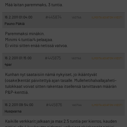
Mää laitan paremmaks, 3 tuntia.
#445874
16.2.2011 01:04:00
VASTAA
ILMOITA ASIATON VIESTI
Pauno Päkiä
Paremmaksi minäkin.
Minimi 4 tuntia/4 pelaajaa.
Ei viitsi sitten enää netissä vatvoa.
#445875
16.2.2011 01:15:00
VASTAA
ILMOITA ASIATON VIESTI
4par
Kunhan nyt saataisiin nämä nykyiset, jo ikääntyvät
(osake)kentät päivitettyä ajan tasalle. Mullehetihalvallajaheti-
tulokkaat voivat sitten rakentaa itsellensä tarvittavan määrän
P&P-kenttiä.
#445876
16.2.2011 09:54:00
VASTAA
ILMOITA ASIATON VIESTI
Husqvarna
Kaikille verkkarit jalkaan ja max 2.5 tuntia per kierros, kauden