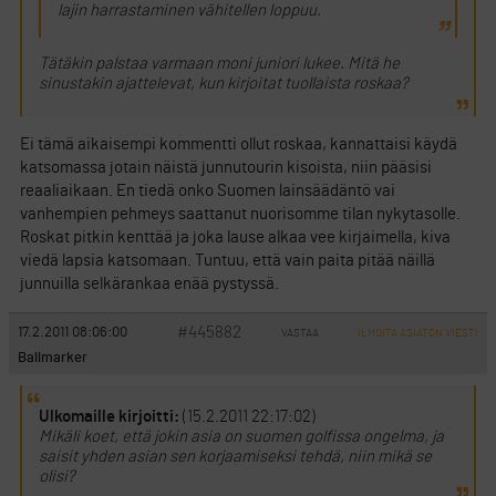
lajin harrastaminen vähitellen loppuu.
Tätäkin palstaa varmaan moni juniori lukee. Mitä he
sinustakin ajattelevat, kun kirjoitat tuollaista roskaa?
Ei tämä aikaisempi kommentti ollut roskaa, kannattaisi käydä
katsomassa jotain näistä junnutourin kisoista, niin pääsisi
reaaliaikaan. En tiedä onko Suomen lainsäädäntö vai
vanhempien pehmeys saattanut nuorisomme tilan nykytasolle.
Roskat pitkin kenttää ja joka lause alkaa vee kirjaimella, kiva
viedä lapsia katsomaan. Tuntuu, että vain paita pitää näillä
junnuilla selkärankaa enää pystyssä.
#445882
17.2.2011 08:06:00
VASTAA
ILMOITA ASIATON VIESTI
Ballmarker
Ulkomaille kirjoitti:
(15.2.2011 22:17:02)
Mikäli koet, että jokin asia on suomen golfissa ongelma, ja
saisit yhden asian sen korjaamiseksi tehdä, niin mikä se
olisi?