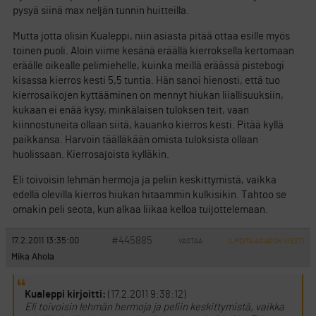
pysyä siinä max neljän tunnin huitteilla.
Mutta jotta olisin Kualeppi, niin asiasta pitää ottaa esille myös
toinen puoli. Aloin viime kesänä eräällä kierroksella kertomaan
eräälle oikealle pelimiehelle, kuinka meillä eräässä pistebogi
kisassa kierros kesti 5,5 tuntia. Hän sanoi hienosti, että tuo
kierrosaikojen kyttääminen on mennyt hiukan liiallisuuksiin,
kukaan ei enää kysy, minkälaisen tuloksen teit, vaan
kiinnostuneita ollaan siitä, kauanko kierros kesti. Pitää kyllä
paikkansa. Harvoin täälläkään omista tuloksista ollaan
huolissaan. Kierrosajoista kylläkin.
Eli toivoisin lehmän hermoja ja peliin keskittymistä, vaikka
edellä olevilla kierros hiukan hitaammin kulkisikin. Tahtoo se
omakin peli seota, kun alkaa liikaa kelloa tuijottelemaan.
#445885
17.2.2011 13:35:00
VASTAA
ILMOITA ASIATON VIESTI
Mika Ahola
Kualeppi kirjoitti:
(17.2.2011 9:38:12)
Eli toivoisin lehmän hermoja ja peliin keskittymistä, vaikka