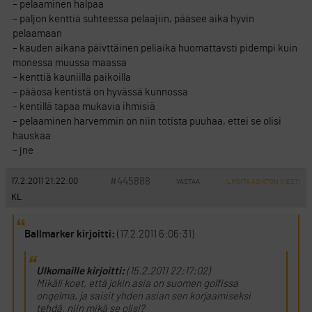
– pelaaminen halpaa
– paljon kenttiä suhteessa pelaajiin, pääsee aika hyvin
pelaamaan
– kauden aikana päivttäinen peliaika huomattavsti pidempi kuin
monessa muussa maassa
– kenttiä kauniilla paikoilla
– pääosa kentistä on hyvässä kunnossa
– kentillä tapaa mukavia ihmisiä
– pelaaminen harvemmin on niin totista puuhaa, ettei se olisi
hauskaa
– jne
#445888
17.2.2011 21:22:00
VASTAA
ILMOITA ASIATON VIESTI
KL
Ballmarker kirjoitti:
(17.2.2011 6:06:31)
Ulkomaille kirjoitti:
(15.2.2011 22:17:02)
Mikäli koet, että jokin asia on suomen golfissa
ongelma, ja saisit yhden asian sen korjaamiseksi
tehdä, niin mikä se olisi?