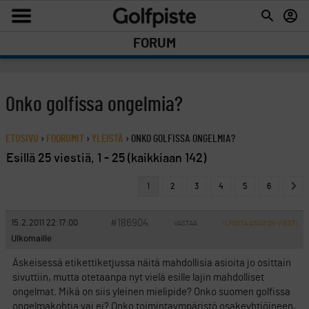
FORUM
Onko golfissa ongelmia?
ETUSIVU
›
FOORUMIT
›
YLEISTÄ
›
ONKO GOLFISSA ONGELMIA?
Esillä 25 viestiä, 1 - 25 (kaikkiaan 142)
1
2
3
4
5
6
#186904
15.2.2011 22:17:00
VASTAA
ILMOITA ASIATON VIESTI
Ulkomaille
Äskeisessä etikettiketjussa näitä mahdollisia asioita jo osittain
sivuttiin, mutta otetaanpa nyt vielä esille lajin mahdolliset
ongelmat. Mikä on siis yleinen mielipide? Onko suomen golfissa
ongelmakohtia vai ei? Onko toimintaympäristö osakeyhtiöineen,