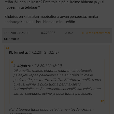
reiän jälkeen kelkasta? Entä toisin päin, kolme hidasta ja yksi
nopea, mitä tehdään?
Ehdotus on kiltistikin muotoiltuna aivan perseestä, minkä
ehdottajakin tajusi heti hieman mietittyään.
#445893
17.2.2011 23:25:00
VASTAA
ILMOITA ASIATON VIESTI
Ulkomaille
KL kirjoitti:
(17.2.2011 21:02:18)
k. kirjoitti:
(17.2.2011 20:12:21)
Ulkomaille
, mainio ehdotus muuten: sitoutuneilla
pelaajilla vapaa pelioikeus aina enintään kolme ja
puoli tuntia per varattu tiiiaika. Sitotumattomille sama
oikeus: kolme ja puoli tuntia per maksettu
kertapelioikeus. Seuratasoituspelaajillekin voisi antaa
saman oikeuden: kolme ja puoli tuntia per lipuke.
Pohditaanpa tuota ehdotusta hieman täyden kentän