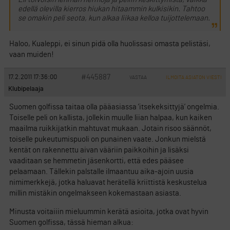
edellä olevilla kierros hiukan hitaammin kulkisikin. Tahtoo
se omakin peli seota, kun alkaa liikaa kelloa tuijottelemaan.
Haloo, Kualeppi, ei sinun pidä olla huolissasi omasta pelistäsi,
vaan muiden!
#445887
17.2.2011 17:36:00
VASTAA
ILMOITA ASIATON VIESTI
Klubipelaaja
Suomen golfissa taitaa olla pääasiassa ’itsekeksittyjä’ ongelmia.
Toiselle peli on kallista, jollekin muulle liian halpaa, kun kaiken
maailma ruikkijatkin mahtuvat mukaan. Jotain risoo säännöt,
toiselle pukeutumispuoli on punainen vaate. Jonkun mielstä
kentät on rakennettu aivan vääriin paikkoihin ja lisäksi
vaaditaan se hemmetin jäsenkortti, että edes pääsee
pelaamaan. Tällekin palstalle ilmaantuu aika-ajoin uusia
nimimerkkejä, jotka haluavat herätellä kriittistä keskustelua
millin mistäkin ongelmakseen kokemastaan asiasta.
Minusta voitaiiin mieluummin kerätä asioita, jotka ovat hyvin
Suomen golfissa, tässä hieman alkua: