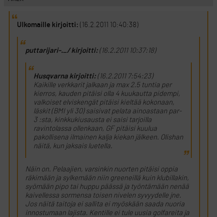
Ulkomaille kirjoitti:
(16.2.2011 10:40:38)
puttarijari-._/ kirjoitti:
(16.2.2011 10:37:18)
Husqvarna kirjoitti:
(16.2.2011 7:54:23)
Kaikille verkkarit jalkaan ja max 2.5 tuntia per
kierros, kauden pitäisi olla 4 kuukautta pidempi,
valkoiset elviskengät pitäisi kieltää kokonaan,
läskit (BMI yli 30) saisivat pelata ainoastaan par-
3 :sta, kinkkukiusausta ei saisi tarjoilla
ravintolassa ollenkaan, GF pitäisi kuulua
pakollisena ilmainen kalja kiekan jälkeen. Olishan
näitä, kun jaksais luetella.
Näin on. Pelaajien, varsinkin nuorten pitäisi oppia
räkimään ja sylkemään niin greeneillä kuin klubillakin,
syömään pipo tai huppu päässä ja työntämään nenää
kaivellessa sormensa toisen nivelen syvyydelle jne.
Jos näitä taitoja ei sallita ei myöskään saada nuoria
innostumaan lajista. Kentille ei tule uusia golfareita ja