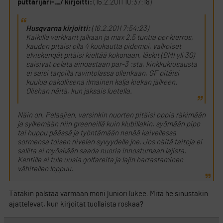
puttarijari-._/ kirjoitti:
(16.2.2011 10:37:18)
Husqvarna kirjoitti:
(16.2.2011 7:54:23)
Kaikille verkkarit jalkaan ja max 2.5 tuntia per kierros,
kauden pitäisi olla 4 kuukautta pidempi, valkoiset
elviskengät pitäisi kieltää kokonaan, läskit (BMI yli 30)
saisivat pelata ainoastaan par-3 :sta, kinkkukiusausta
ei saisi tarjoilla ravintolassa ollenkaan, GF pitäisi
kuulua pakollisena ilmainen kalja kiekan jälkeen.
Olishan näitä, kun jaksais luetella.
Näin on. Pelaajien, varsinkin nuorten pitäisi oppia räkimään
ja sylkemään niin greeneillä kuin klubillakin, syömään pipo
tai huppu päässä ja työntämään nenää kaivellessa
sormensa toisen nivelen syvyydelle jne. Jos näitä taitoja ei
sallita ei myöskään saada nuoria innostumaan lajista.
Kentille ei tule uusia golfareita ja lajin harrastaminen
vähitellen loppuu.
Tätäkin palstaa varmaan moni juniori lukee. Mitä he sinustakin
ajattelevat, kun kirjoitat tuollaista roskaa?