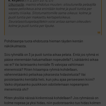
k. kirjoitti:
(17.2.2011 20:12:21)
Ulkomaille
, mainio ehdotus muuten: sitoutuneilla pelaajilla
vapaa pelioikeus aina enintään kolme ja puoli tuntia per
varattu tiiiaika. Sitotumattomille sama oikeus: kolme ja
puoli tuntia per maksettu kertapelioikeus.
Seuratasoituspelaajillekin voisi antaa saman oikeuden:
kolme ja puoli tuntia per lipuke.
Pohditaanpa tuota ehdotusta hieman täyden kentän
näkökulmasta.
Siis ryhmällä on 3 ja puoli tuntia aikaa pelata. Entä jos ryhmä ei
pääse etenemään haluamallaan nopeudella? Lisätäänkö aikaa
vai ei? Vai laitetaanko kentälle 15 valvojaa vahtimaan
etenemistä? Miten hitaampia ryhmiä kohdellaan,
vähennetäänkö peliaikaa jokaisesta hidastelusta? Vai
poistetaanko kentältä heti, kun joku ajaa perseeseen kiiini?
Vaiko ohjataanko pusikkoon odottelemaan nopeampien
menemistä ohi?
Miten yksilöä näissä kinkereissä kohdellaan? Jos ryhmässä on
kolme nopeaa ja yksi hidas, niin pudotetaanko tuo hidas kolmen