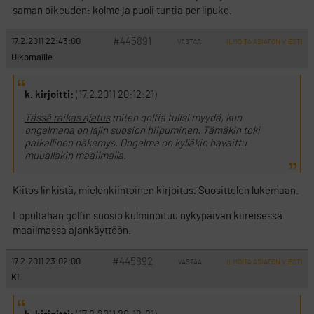
saman oikeuden: kolme ja puoli tuntia per lipuke.
#445891
17.2.2011 22:43:00
VASTAA
ILMOITA ASIATON VIESTI
Ulkomaille
k. kirjoitti:
(17.2.2011 20:12:21)
Tässä raikas ajatus
miten golfia tulisi myydä, kun
ongelmana on lajin suosion hiipuminen. Tämäkin toki
paikallinen näkemys. Ongelma on kylläkin havaittu
muuallakin maailmalla.
Kiitos linkistä, mielenkiintoinen kirjoitus. Suosittelen lukemaan.
Lopultahan golfin suosio kulminoituu nykypäivän kiireisessä
maailmassa ajankäyttöön.
#445892
17.2.2011 23:02:00
VASTAA
ILMOITA ASIATON VIESTI
KL