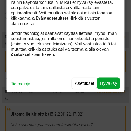
näihin käyttötarkoituksiin. Mikäli et hyväksy evästeitä,
opiskelija-alennuksia, mutta voimassa olevaa opiskelijakorttia
osa palveluista tai sisällöistä ei välttämättä toimi
ja päätoimista ensimmäiseen tutkintoon tähtäävää opiskelua
optimaalisesti. Voit muuttaa valintojasi milloin tahansa
klikkaamalla
-linkkiä sivuston
vastaan. Mitään helposti kierrettävää halpisautomaattia en
Evästeasetukset
alareunassa.
tuosta kuitenkaan halua.
Jotkin teknologiat saattavat käyttää tietojasi myös ilman
#445889
17.2.2011 21:35:00
VASTAA
suostumustasi, jos niillä on siihen oikeutettu peruste
ILMOITA ASIATON VIESTI
(esim. sivun tekninen toimivuus). Voit vastustaa tätä tai
kebax
muuttaa kaikkia asetuksiasi valitsemalla alla olevan
-painikkeen.
Asetukset
Ulkomaille kirjoitti:
(16.2.2011 10:40:38)
…, kun kirjoitat tuollaista roskaa?
Minusta tuo oli hauskaa parodiaa sinusta.
Asetukset
Hyväksy
Tietosuoja
#445890
17.2.2011 22:12:00
VASTAA
ILMOITA ASIATON VIESTI
k.
Ulkomaille kirjoitti:
(15.2.2011 22:17:02)
…
Onko suomen golfissa ongelmakohtia vai ei?
…