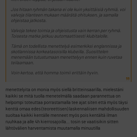
Jos hitaan ryhmän takana ei ole kuin yksittäisiä ryhmiä, voi
valvoja tilanteen mukaan määrätä ohituksen, ja samalla
ohjeistaa jatkosta.
Valvoja tekee toimia ja ohjeistusta vain kerran per ryhmä.
Toisesta matka jatkuu automaattisesti klubitalolle.
Tämä on todellista menettelyä esimerkiksi englannissa ja
skotlannissa korkeatasoisilla klubeilla. Suosittelen
menemään tutustumaan menettelyyn ennen kuin ruvetaa
teilaamaan.
Voin kertoa, että homma toimii erittäin hyvin.
menettelyita on monia myös siellä britteinsaarilla, mielestäni
kaikki se mitä tuolla menetelmällä saadaan parannettua on
helpompi toteuttaa porrastamalla tee ajat siten että myös täysi
kenttä omaa edes (teoreettisen) laskennaliisen mahdollisuuden
suoltaa kaikki kentälle menneet myös pois kentältä ilman
ruuhkaa ja alle 4h kierrosajoilla… tosin se vaatisikin sitten
lähtövälien harventamista muutamalla minuutilla