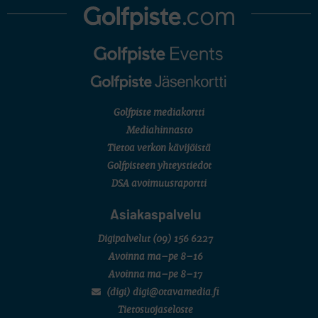
Golfpiste mediakortti
Mediahinnasto
Tietoa verkon kävijöistä
Golfpisteen yhteystiedot
DSA avoimuusraportti
Asiakaspalvelu
Digipalvelut
(09) 156 6227
Avoinna ma–pe 8–16
Avoinna ma–pe 8–17
(digi) digi@otavamedia.fi
Tietosuojaseloste