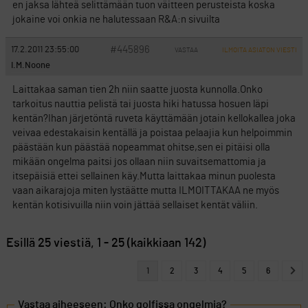
en jaksa lähteä selittämään tuon väitteen perusteista koska
jokaine voi onkia ne halutessaan R&A:n sivuilta
#445896
17.2.2011 23:55:00
VASTAA
ILMOITA ASIATON VIESTI
I.M.Noone
Laittakaa saman tien 2h niin saatte juosta kunnolla.Onko
tarkoitus nauttia pelistä tai juosta hiki hatussa hosuen läpi
kentän?Ihan järjetöntä ruveta käyttämään jotain kellokallea joka
veivaa edestakaisin kentällä ja poistaa pelaajia kun helpoimmin
päästään kun päästää nopeammat ohitse,sen ei pitäisi olla
mikään ongelma paitsi jos ollaan niin suvaitsemattomia ja
itsepäisiä ettei sellainen käy.Mutta laittakaa minun puolesta
vaan aikarajoja miten lystäätte mutta ILMOITTAKAA ne myös
kentän kotisivuilla niin voin jättää sellaiset kentät väliin.
Esillä 25 viestiä, 1 - 25 (kaikkiaan 142)
1
2
3
4
5
6
Vastaa aiheeseen: Onko golfissa ongelmia?