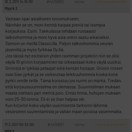
#445880
16.2.2011 14:19:00
VASTAA
ILMOITA ASIATON VIESTI
Myyrä 2
Vastaan 4par asialliseen toivomukseen.
Näinhän se on, moni kenttä kaipaa pieniä tai isompia
korjauksia. Esim. Takkulassa tehdään runsaasti
talkoohommia ja moni hyvä asia onkin saatu aikaiseksi.
Samoin on meillä Classicilla. Paljon talkoohommia seuran
jäseniltä ja myös fyrkkaa Oy ltä.
Jos tässä nyt esittäisin yhden isomman projektin niin se olisi
väylä 10 griinin korjaaminen tai oikeastaan koko väylä uusiksi.
Griinistä ei tykkää pelaajat eikä kentän hoitajat. Griinin rinteet
ovat liian jyrkät ja se vaikeuttaa leikkuuhommia koska kone
pyrkii omille teille. Tämä korostuu jos nurmi on märkä. Tiedän,
että korjaussuunnitelma on olemassa. Suunnitelman mukaan
maata otettais pari metriä pois. Entäs hinta, huhujen mukaan
noin 25-30 tonnia. Eli ei se ihan halpaa ole.
Kun kirjoitin koko väylän uusimisesta tarkoitin lähinnä
vesiesteen suurentamista ja vähän maan poistoa vasemmalta.
#445881
17.2.2011 00:32:00
VASTAA
ILMOITA ASIATON VIESTI
MREX