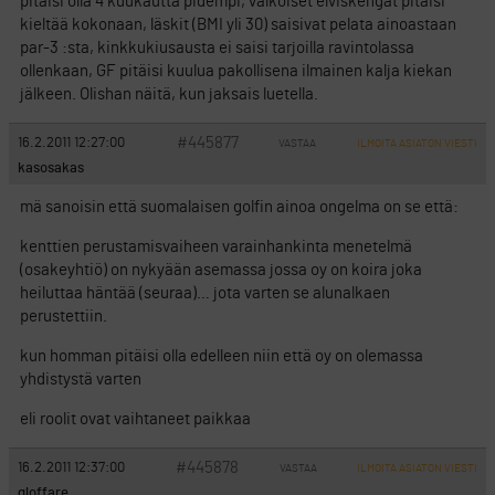
pitäisi olla 4 kuukautta pidempi, valkoiset elviskengät pitäisi
kieltää kokonaan, läskit (BMI yli 30) saisivat pelata ainoastaan
par-3 :sta, kinkkukiusausta ei saisi tarjoilla ravintolassa
ollenkaan, GF pitäisi kuulua pakollisena ilmainen kalja kiekan
jälkeen. Olishan näitä, kun jaksais luetella.
#445877
16.2.2011 12:27:00
VASTAA
ILMOITA ASIATON VIESTI
kasosakas
mä sanoisin että suomalaisen golfin ainoa ongelma on se että:
kenttien perustamisvaiheen varainhankinta menetelmä
(osakeyhtiö) on nykyään asemassa jossa oy on koira joka
heiluttaa häntää (seuraa)… jota varten se alunalkaen
perustettiin.
kun homman pitäisi olla edelleen niin että oy on olemassa
yhdistystä varten
eli roolit ovat vaihtaneet paikkaa
#445878
16.2.2011 12:37:00
VASTAA
ILMOITA ASIATON VIESTI
gloffare