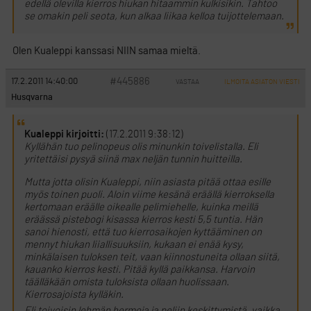
edellä olevilla kierros hiukan hitaammin kulkisikin. Tahtoo
se omakin peli seota, kun alkaa liikaa kelloa tuijottelemaan.
Olen Kualeppi kanssasi NIIN samaa mieltä.
#445886
17.2.2011 14:40:00
VASTAA
ILMOITA ASIATON VIESTI
Husqvarna
Kualeppi kirjoitti:
(17.2.2011 9:38:12)
Kyllähän tuo pelinopeus olis minunkin toivelistalla. Eli
yritettäisi pysyä siinä max neljän tunnin huitteilla.
Mutta jotta olisin Kualeppi, niin asiasta pitää ottaa esille
myös toinen puoli. Aloin viime kesänä eräällä kierroksella
kertomaan eräälle oikealle pelimiehelle, kuinka meillä
eräässä pistebogi kisassa kierros kesti 5,5 tuntia. Hän
sanoi hienosti, että tuo kierrosaikojen kyttääminen on
mennyt hiukan liiallisuuksiin, kukaan ei enää kysy,
minkälaisen tuloksen teit, vaan kiinnostuneita ollaan siitä,
kauanko kierros kesti. Pitää kyllä paikkansa. Harvoin
täälläkään omista tuloksista ollaan huolissaan.
Kierrosajoista kylläkin.
Eli toivoisin lehmän hermoja ja peliin keskittymistä, vaikka