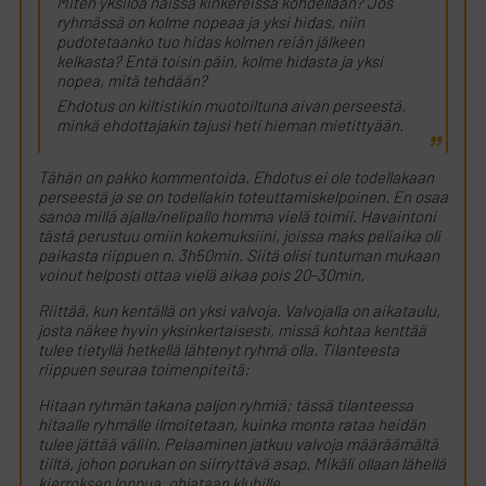
Miten yksilöä näissä kinkereissä kohdellaan? Jos
ryhmässä on kolme nopeaa ja yksi hidas, niin
pudotetaanko tuo hidas kolmen reiän jälkeen
kelkasta? Entä toisin päin, kolme hidasta ja yksi
nopea, mitä tehdään?
Ehdotus on kiltistikin muotoiltuna aivan perseestä,
minkä ehdottajakin tajusi heti hieman mietittyään.
Tähän on pakko kommentoida. Ehdotus ei ole todellakaan
perseestä ja se on todellakin toteuttamiskelpoinen. En osaa
sanoa millä ajalla/nelipallo homma vielä toimii. Havaintoni
tästä perustuu omiin kokemuksiini, joissa maks peliaika oli
paikasta riippuen n. 3h50min. Siitä olisi tuntuman mukaan
voinut helposti ottaa vielä aikaa pois 20-30min.
Riittää, kun kentällä on yksi valvoja. Valvojalla on aikataulu,
josta näkee hyvin yksinkertaisesti, missä kohtaa kenttää
tulee tietyllä hetkellä lähtenyt ryhmä olla. Tilanteesta
riippuen seuraa toimenpiteitä:
Hitaan ryhmän takana paljon ryhmiä; tässä tilanteessa
hitaalle ryhmälle ilmoitetaan, kuinka monta rataa heidän
tulee jättää väliin. Pelaaminen jatkuu valvoja määräämältä
tiiltä, johon porukan on siirryttävä asap. Mikäli ollaan lähellä
kierroksen loppua, ohjataan klubille.