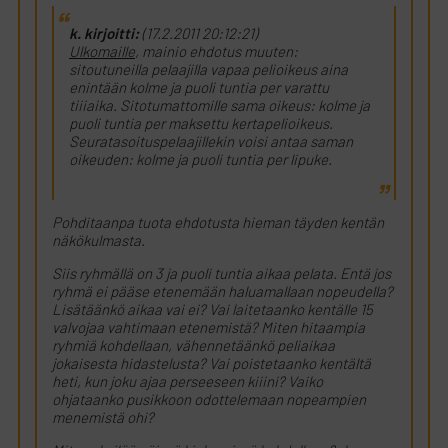
k. kirjoitti:
(17.2.2011 20:12:21)
Ulkomaille
, mainio ehdotus muuten:
sitoutuneilla pelaajilla vapaa pelioikeus aina
enintään kolme ja puoli tuntia per varattu
tiiiaika. Sitotumattomille sama oikeus: kolme ja
puoli tuntia per maksettu kertapelioikeus.
Seuratasoituspelaajillekin voisi antaa saman
oikeuden: kolme ja puoli tuntia per lipuke.
Pohditaanpa tuota ehdotusta hieman täyden kentän
näkökulmasta.
Siis ryhmällä on 3 ja puoli tuntia aikaa pelata. Entä jos
ryhmä ei pääse etenemään haluamallaan nopeudella?
Lisätäänkö aikaa vai ei? Vai laitetaanko kentälle 15
valvojaa vahtimaan etenemistä? Miten hitaampia
ryhmiä kohdellaan, vähennetäänkö peliaikaa
jokaisesta hidastelusta? Vai poistetaanko kentältä
heti, kun joku ajaa perseeseen kiiini? Vaiko
ohjataanko pusikkoon odottelemaan nopeampien
menemistä ohi?