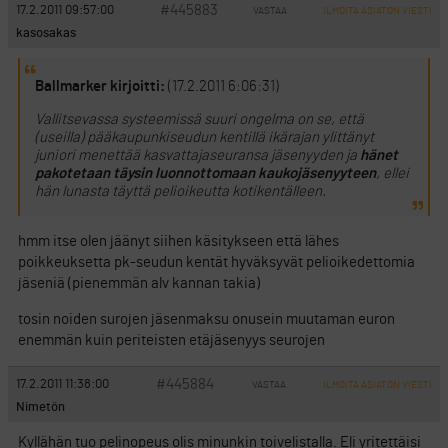
#445883
17.2.2011 09:57:00
VASTAA
ILMOITA ASIATON VIESTI
kasosakas
Ballmarker kirjoitti:
(17.2.2011 6:06:31)
Vallitsevassa systeemissä suuri ongelma on se, että
(useilla) pääkaupunkiseudun kentillä ikärajan ylittänyt
juniori menettää kasvattajaseuransa jäsenyyden ja
hänet
pakotetaan täysin luonnottomaan kaukojäsenyyteen
, ellei
hän lunasta täyttä pelioikeutta kotikentälleen.
hmm itse olen jäänyt siihen käsitykseen että lähes
poikkeuksetta pk-seudun kentät hyväksyvät pelioikedettomia
jäseniä (pienemmän alv kannan takia)
tosin noiden surojen jäsenmaksu onusein muutaman euron
enemmän kuin periteisten etäjäsenyys seurojen
#445884
17.2.2011 11:38:00
VASTAA
ILMOITA ASIATON VIESTI
Nimetön
Kyllähän tuo pelinopeus olis minunkin toivelistalla. Eli yritettäisi