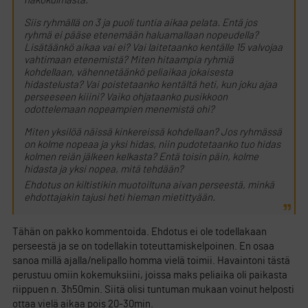
näkökulmasta.
Siis ryhmällä on 3 ja puoli tuntia aikaa pelata. Entä jos
ryhmä ei pääse etenemään haluamallaan nopeudella?
Lisätäänkö aikaa vai ei? Vai laitetaanko kentälle 15 valvojaa
vahtimaan etenemistä? Miten hitaampia ryhmiä
kohdellaan, vähennetäänkö peliaikaa jokaisesta
hidastelusta? Vai poistetaanko kentältä heti, kun joku ajaa
perseeseen kiiini? Vaiko ohjataanko pusikkoon
odottelemaan nopeampien menemistä ohi?
Miten yksilöä näissä kinkereissä kohdellaan? Jos ryhmässä
on kolme nopeaa ja yksi hidas, niin pudotetaanko tuo hidas
kolmen reiän jälkeen kelkasta? Entä toisin päin, kolme
hidasta ja yksi nopea, mitä tehdään?
Ehdotus on kiltistikin muotoiltuna aivan perseestä, minkä
ehdottajakin tajusi heti hieman mietittyään.
Tähän on pakko kommentoida. Ehdotus ei ole todellakaan
perseestä ja se on todellakin toteuttamiskelpoinen. En osaa
sanoa millä ajalla/nelipallo homma vielä toimii. Havaintoni tästä
perustuu omiin kokemuksiini, joissa maks peliaika oli paikasta
riippuen n. 3h50min. Siitä olisi tuntuman mukaan voinut helposti
ottaa vielä aikaa pois 20-30min.