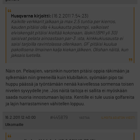
Husqvarna kirjoitti:
(16.2.2011 7:54:23)
Kaikille verkkarit jalkaan ja max 2.5 tuntia per kierros,
kauden pitäisi olla 4 kuukautta pidempi, valkoiset
elviskengät pitäisi kieltää kokonaan, läskit (BMI yli 30)
saisivat pelata ainoastaan par-3 :sta, kinkkukiusausta ei
saisi tarjoilla ravintolassa ollenkaan, GF pitäisi kuulua
pakollisena ilmainen kalja kiekan jälkeen. Olishan näitä, kun
jaksais luetella.
Näin on. Pelaajien, varsinkin nuorten pitäisi oppia räkimään ja
sylkemään niin greeneillä kuin klubillakin, syömään pipo tai
huppu päässä ja työntämään nenää kaivellessa sormensa toisen
nivelen syvyydelle jne. Jos näitä taitoja ei sallita ei myöskään
saada nuoria innostumaan lajista. Kentille ei tule uusia golfareita
ja lajin harrastaminen vähitellen loppuu.
#445879
16.2.2011 12:40:00
VASTAA
ILMOITA ASIATON VIESTI
Ulkomaille