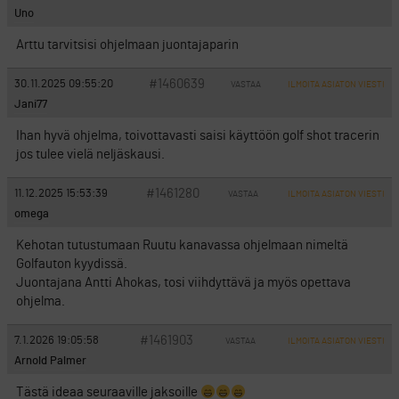
Uno
Arttu tarvitsisi ohjelmaan juontajaparin
#1460639
30.11.2025 09:55:20
VASTAA
ILMOITA ASIATON VIESTI
Jani77
Ihan hyvä ohjelma, toivottavasti saisi käyttöön golf shot tracerin
jos tulee vielä neljäskausi.
#1461280
11.12.2025 15:53:39
VASTAA
ILMOITA ASIATON VIESTI
omega
Kehotan tutustumaan Ruutu kanavassa ohjelmaan nimeltä
Golfauton kyydissä.
Juontajana Antti Ahokas, tosi viihdyttävä ja myös opettava
ohjelma.
#1461903
7.1.2026 19:05:58
VASTAA
ILMOITA ASIATON VIESTI
Arnold Palmer
Tästä ideaa seuraaville jaksoille