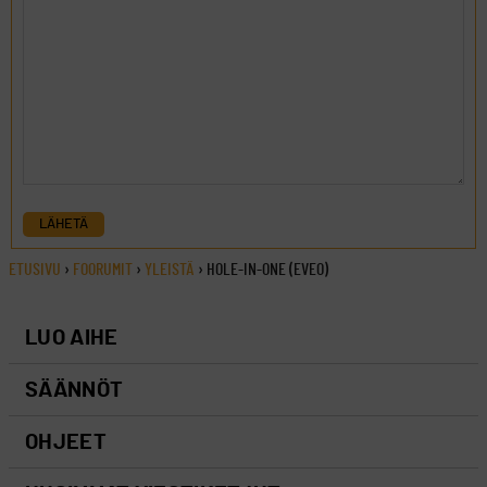
LÄHETÄ
ETUSIVU
›
FOORUMIT
›
YLEISTÄ
›
HOLE-IN-ONE (EVEO)
LUO AIHE
SÄÄNNÖT
OHJEET