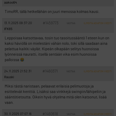
aakoo64
TimoRR, tällä hetkellähän on juuri menossa kolmas kausi.
#1459773
13.11.2025 09:37:20
VASTAA
ILMOITA ASIATON VIESTI
IFK65
Leppoisaa katsottavaa, tosin tuo tasoitussääntö 1 eteen kun on
kaksi häviöllä on mielestäni vähän nolo, toki sillä saadaan aina
pelattua kaikki väylät. Kipeän olkapään selitys huonoissa
lyönneissä nauratti, itsellä sentään vika esim huonoissa
palloissa
#1460371
24.11.2025 21:52:31
VASTAA
ILMOITA ASIATON VIESTI
Rauski
Miksi tästä naristaan, pelaavat erilaisia pelimuotoja ja
esittelevät kenttiä. Lisäksi saa vinkkejä swingiin/lähipeliin ja
sääntötietoutta. Oikein hyvä ohjelma mitä olen katsonut, lisää
vaan.
#1460618
30.11.2025 07:07:16
VASTAA
ILMOITA ASIATON VIESTI