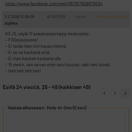
https://www.facebook.com/reel/1167357928679534
#1463089
3.2.2026 12:09:09
VASTAA
ILMOITA ASIATON VIESTI
BigMike
K3 J5, väylä 17 avauksessa käyty keskustelu:
– FOOooooooore!
– Ei taida ihan niin kauas mennä.
– Ei se oo kaukana siitä.
– Ei ihan kauhee kaukana ollu
– 15 metrii, sen verran ettei tarvi huutoo, näki heti silmäl
– Heh heh heh heh!
Esillä 24 viestiä, 26 - 49 (kaikkiaan 49)
1
2
Vastaa aiheeseen: Hole-in-One (Eveo)