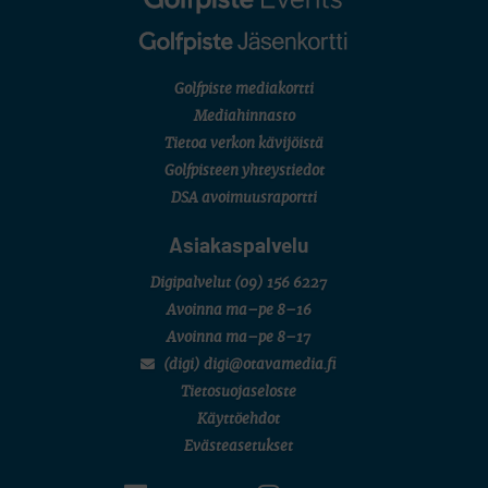
Golfpiste mediakortti
Mediahinnasto
Tietoa verkon kävijöistä
Golfpisteen yhteystiedot
DSA avoimuusraportti
Asiakaspalvelu
Digipalvelut
(09) 156 6227
Avoinna ma–pe 8–16
Avoinna ma–pe 8–17
(digi) digi@otavamedia.fi
Tietosuojaseloste
Käyttöehdot
Evästeasetukset