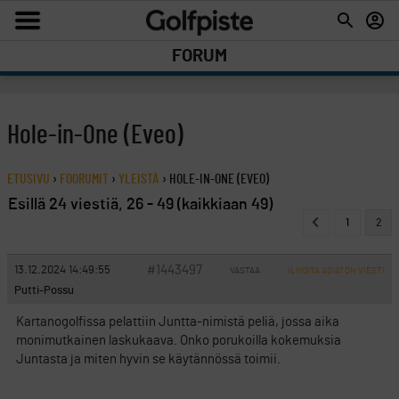
FORUM
Hole-in-One (Eveo)
ETUSIVU
›
FOORUMIT
›
YLEISTÄ
›
HOLE-IN-ONE (EVEO)
Esillä 24 viestiä, 26 - 49 (kaikkiaan 49)
1
2
#1443497
13.12.2024 14:49:55
VASTAA
ILMOITA ASIATON VIESTI
Putti-Possu
Kartanogolfissa pelattiin Juntta-nimistä peliä, jossa aika
monimutkainen laskukaava. Onko porukoilla kokemuksia
Juntasta ja miten hyvin se käytännössä toimii.