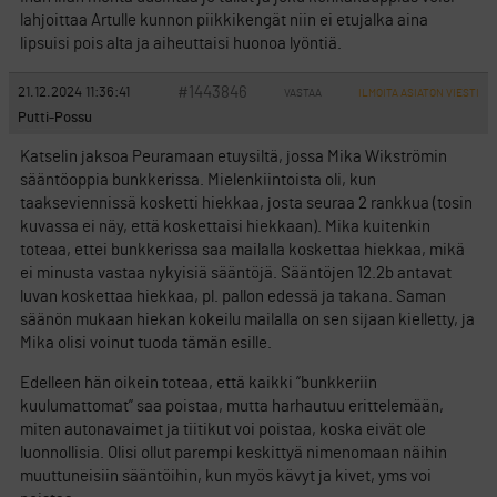
lahjoittaa Artulle kunnon piikkikengät niin ei etujalka aina
lipsuisi pois alta ja aiheuttaisi huonoa lyöntiä.
#1443846
21.12.2024 11:36:41
VASTAA
ILMOITA ASIATON VIESTI
Putti-Possu
Katselin jaksoa Peuramaan etuysiltä, jossa Mika Wikströmin
sääntöoppia bunkkerissa. Mielenkiintoista oli, kun
taakseviennissä kosketti hiekkaa, josta seuraa 2 rankkua (tosin
kuvassa ei näy, että koskettaisi hiekkaan). Mika kuitenkin
toteaa, ettei bunkkerissa saa mailalla koskettaa hiekkaa, mikä
ei minusta vastaa nykyisiä sääntöjä. Sääntöjen 12.2b antavat
luvan koskettaa hiekkaa, pl. pallon edessä ja takana. Saman
säänön mukaan hiekan kokeilu mailalla on sen sijaan kielletty, ja
Mika olisi voinut tuoda tämän esille.
Edelleen hän oikein toteaa, että kaikki ”bunkkeriin
kuulumattomat” saa poistaa, mutta harhautuu erittelemään,
miten autonavaimet ja tiitikut voi poistaa, koska eivät ole
luonnollisia. Olisi ollut parempi keskittyä nimenomaan näihin
muuttuneisiin sääntöihin, kun myös kävyt ja kivet, yms voi