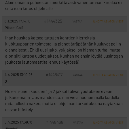
Aloin omasta puheestani merkittävästi vähentämään kiroilua eli
siitä ison kiitos ohjelmalle.
#1444325
8.1.2025 17:14:18
VASTAA
ILMOITA ASIATON VIESTI
PiisamiGolf
Ihan hauskaa katsoa tuttujen kenttien kierroksia
klubituupparien toimesta, ja pienet ärräpääthän kuuluvat peliin
olennaisesti. Ehkä uusi jako, ysi/jakso, on hieman turha, mutta
aion silti katsoa uudet jaksot, kunhan ne ensin löytää uusintojen
joukosta (automaattitallennus käytössä)
#1448417
4.4.2025 13:10:26
VASTAA
ILMOITA ASIATON VIESTI
GT
Hole-in-onen kausien 1 ja 2 jaksot tulivat youtubeen eveon
julkaisemana. Jos mahdolista, niin vielä huonommalla laadulla
mitä töllöstä näkee, mutta ei ohjelman tarkoituksena näytäkään
olevan hifistely.
#1448468
5.4.2025 17:39:18
VASTAA
ILMOITA ASIATON VIESTI