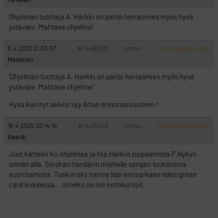
HirsalaK
Ohjelman tuottaja A. Harkki on paitsi herrasmies myös hyvä
ystäväni. Mahtava ohjelma!
#1448508
6.4.2025 21:03:57
VASTAA
ILMOITA ASIATON VIESTI
Massinen
’Ohjelman tuottaja A. Harkki on paitsi herrasmies myös hyvä
ystäväni. Mahtava ohjelma!’
Hyvä kun nyt selvisi syy Artun erinomaisuuteen !
#1449046
15.4.2025 20:14:14
VASTAA
ILMOITA ASIATON VIESTI
Haardi
Just kattelin ko.ohjelmaa ja hra.Harkin zippaamista P.Nykyn
silmän alla. Seiskan händärin miehelle sangen luokatonta
suorittamista. Tuskin olis menny läpi entisaikaan edes green
card kokeessa… onneks on noi nettikurssit…