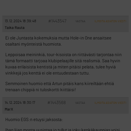
#1443547
13.12.2024 18:39:48
VASTAA
ILMOITA ASIATON VIESTI
Taika Rauta
Ei ole Juntasta kokemuksia mutta Hole-in One ansaitsee
osaltani myönteistä huomiota.
Leppoisaa meininkiä, tour-kisoista on riittävästi tarjontaa niin
tämä formaatti tarjoaa klubipelaajille sitä realismiä. Saa hyvin
kuvaa erilaisista kentistä ja miten pitäisi pelata, tulee hyviä
vinkkejä jos kenttä ei ole entuudestaan tuttu.
Semmoinen huomio että Artun pitäis kans kiireiltään ehtiä
trenaan chippiä ni tuloskortti kiittäisi!
#1443568
14.12.2024 18:30:17
VASTAA
ILMOITA ASIATON VIESTI
MarX
Huomio EGS:n etuysi jaksosta:
Ihan liian monta uusintaa jo tullut ja joku kenkäkauppias voisi