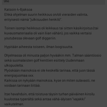
Uno
Katsoin 4-6jaksoa
Ehkä ohjelman suurin heikkous on/oli vieraiden valinta,
erityisesti nämä ”julkisuuden henkilö”.
Toinen isompi heikkous oli leikkaus tai sitten käsikirjoitus (tai
kuvausmateriaalia oli vain liian vähän), jos vaikka vertaisi
youtubessa olevaan golf diggeriin.
Hypitään aiheesta toiseen, ilman loogisuutta.
Ohjelmassa oli minusta paljon hyvääkin mm. Talman sääntöosio
sekä suomalaisten golf kenttien esittely Uudenmaan
ulkopuolelta.
Myöskään mainoksia ei ole keskellä tarinaa, että juon tässä
energiajuomaa xxx.
Kaikissa on nykyään mainoksia, kyse on miten sulavasti, ne
voidaan tarinaan liittää.
Itse havahduin, että toistuva täysin turhan päiväinen kiroilu
kuulostaa typerältä sekä antaa vähä-älyisen ”vajakki”
vaikutelman.