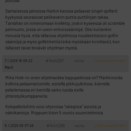
poistaa.
Samaisessa jaksossa Harkin kanssa pelaavat singel-golfarit
kyykyssä seurasivat pelikaverin puttia puttilinjan takaa.
Tämähän on nimenomaan kielletty, joskin kyseessä oli scramble
pelimuoto, jossa on usein erikoissääntöjä. Olisi kuitenkin
minusta hyvä, että tällaissa ohjelmissa noudatettaisiin golfin
sääntöjä ja myös golfetikettiä (eikä myöskään kiroiltaisi), kun
tällaiset tavat leviävät ohjelman myötä.
#1444287
7.1.2025 16:09:22
VASTAA
ILMOITA ASIATON VIESTI
MarX
Mikä Hole-in-onen ohjelmaidea loppupeleissä on? Markkinoida
kolhvia pelaamattomille, esitellä pikkujulkiksia, kierrellä
pelailemassa eri kentillä vaiko tuoda esille
yhteistyökumppaneita.
Kolopalloiluliitto voisi ohjeistaa ”rategisia” asioita ja
näkökantoja. Riippuen liiton 5-vuotis suunnitelmista.
#1444296
8.1.2025 05:37:46
VASTAA
ILMOITA ASIATON VIESTI