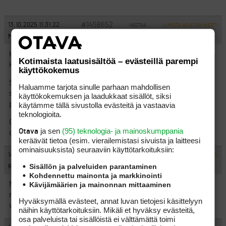
#1458652
13.10.2025 11:31:22
VASTAA
ILMOITA ASIATON VIESTI
MarX
Katsastelin Tahkolta kuvattua jaksoa ja kovasti herätti
Kotimaista laatusisältöä – evästeillä parempi
kysymyksiä ja ihmetystä:
käyttökokemus
Sekä Gurulla että Artulla oli haasteita olkapään kanssa. Ei kai
Haluamme tarjota sinulle parhaan mahdollisen
siellä opeteta tekniikkaa, joka voi vaurioittaa olkapäätä ja
käyttökokemuksen ja laadukkaat sisällöt, siksi
pelaaminen vaikeutuu
käytämme tällä sivustolla evästeitä ja vastaavia
teknologioita.
Onnekseni en ole ottannu tunteja sellaisilta opettajilta, jonka
ja sen
(95) teknologia- ja mainoskumppania
Otava
oppien jälkeen tulee terveyshaasteita..
keräävät tietoa (esim. vierailemis­tasi sivuista ja laitteesi
ominaisuuk­sista) seuraaviin käyttötarkoituksiin:
#1458658
14.10.2025 01:11:37
VASTAA
ILMOITA ASIATON VIESTI
Sisällön ja palveluiden parantaminen
Range
Kohdennettu mainonta ja markkinointi
Kävijämäärien ja mainonnan mittaaminen
Ne kohdat (tämän vuoden aikana) eri jaksoista mitkä minä olen
nähnyt, niin Artun lyötyä huonosti, on selityksenä ollut aina tuo
Hyväksymällä evästeet, annat luvan tietojesi käsittelyyn
vihlova olkapää.
näihin käyttötarkoituksiin. Mikäli et hyväksy evästeitä,
osa palveluista tai sisällöistä ei välttämättä toimi