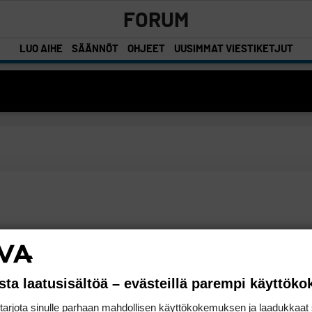
FORUM
LUO AIHE
SÄÄNNÖT
OHJEET
UUSIMMAT VIESTIKETJUT
sta laatusisältöä – evästeillä parempi käyttök
rjota sinulle parhaan mahdollisen käyttökokemuksen ja laadukkaat s