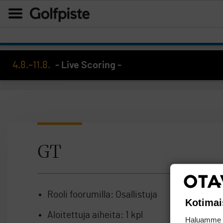
4.8.–11.8.
- Live Scoring -
GT
Rooli foorumilla:
Osallistuja
Kotimai
Aloitettuja aiheita:
1 kpl
Haluamme ta