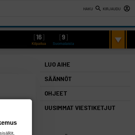
HAKU
KIRJAUDU
[
16
]
[
9
]
Kilpailua
Suomalaista
LUO AIHE
SÄÄNNÖT
OHJEET
UUSIMMAT VIESTIKETJUT
okemus
isällöt,