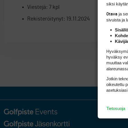
siksi käytäm
Viestejä:
7 kpl
ja s
Otava
Rekisteröitynyt:
19.11.2024
sivuista ja 
Sisäll
Kohden
Kävijä
Hyväksymällä
hyväksy eväs
muuttaa val
alareunass
Jotkin tekno
oikeutettu 
asetuksiasi
Tietosuoja