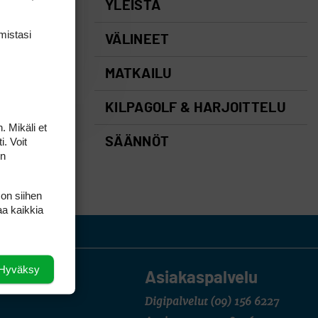
YLEISTÄ
mis­tasi
VÄLINEET
MATKAILU
KILPAGOLF & HARJOITTELU
. Mikäli et
i. Voit
SÄÄNNÖT
on
 on siihen
aa kaikkia
Hyväksy
Asiakaspalvelu
Digipalvelut
(09) 156 6227