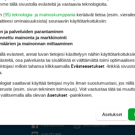
me tällä sivustolla evästeitä ja vastaavia teknologioita.
en
(95) teknologia- ja mainoskumppania
keräävät tietoa (esim. vieraile
laitteesi ominaisuuk­sista) seuraaviin käyttötarkoituksiin:
ön ja palveluiden parantaminen
nettu mainonta ja markkinointi
määrien ja mainonnan mittaaminen
 evästeet, annat luvan tietojesi käsittelyyn näihin käyttötarkoituksiin
teitä, osa palveluista tai sisällöistä ei välttämättä toimi optimaalisest
intojasi milloin tahansa klikkaamalla
-linkkiä sivust
Evästeasetukset
a.
logiat saattavat käyttää tietojasi myös ilman suostumustasi, jos niillä
peruste (esim. sivun tekninen toimivuus). Voit vastustaa tätä tai muutt
 valitsemalla alla olevan
-painikkeen.
Asetukset
Asetukset
FACEBOOK
INSTAGRAM