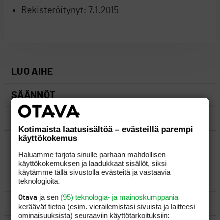
Rekisteröitynyt:
7.1.2015
LUO AIHE
SÄÄNNÖT
OHJEET
Kotimaista laatusisältöä – evästeillä parempi
käyttökokemus
UUSIMMAT VIESTIKETJUT
Haluamme tarjota sinulle parhaan mahdollisen
käyttökokemuksen ja laadukkaat sisällöt, siksi
käytämme tällä sivustolla evästeitä ja vastaavia
YLEISTÄ
teknologioita.
ja sen
(95) teknologia- ja mainoskumppania
Otava
VÄLINEET
keräävät tietoa (esim. vierailemis­tasi sivuista ja laitteesi
ominaisuuk­sista) seuraaviin käyttötarkoituksiin: