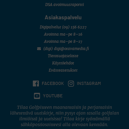
DSA avoimuusraportti
Asiakaspalvelu
Digipalvelut
(09) 156 6227
Avoinna ma–pe 8–16
Avoinna ma–pe 8–17
(digi) digi@otavamedia.fi
Tietosuojaseloste
Käyttöehdot
Evästeasetukset
FACEBOOK
INSTAGRAM
YOUTUBE
Tilaa Golfpisteen maanantaisin ja perjantaisin
lähetettävä uutiskirje, niin pysyt ajan tasalla golfalan
ilmiöistä ja uutisista! Tilaa kirje syöttämällä
sähköpostiosoitteesi alla olevaan kenttään.