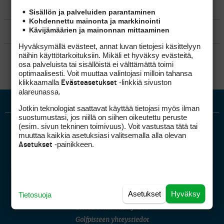
MATKAILU
Sisällön ja palveluiden parantaminen
Kohdennettu mainonta ja markkinointi
Kävijämäärien ja mainonnan mittaaminen
KILPAGOLF & HARJOITTELU
Hyväksymällä evästeet, annat luvan tietojesi käsittelyyn
SÄÄNNÖT
näihin käyttötarkoituksiin. Mikäli et hyväksy evästeitä,
osa palveluista tai sisällöistä ei välttämättä toimi
optimaalisesti. Voit muuttaa valintojasi milloin tahansa
klikkaamalla
-linkkiä sivuston
Evästeasetukset
alareunassa.
Jotkin teknologiat saattavat käyttää tietojasi myös ilman
suostumustasi, jos niillä on siihen oikeutettu peruste
(esim. sivun tekninen toimivuus). Voit vastustaa tätä tai
muuttaa kaikkia asetuksiasi valitsemalla alla olevan
-painikkeen.
Asetukset
Golfpiste mediakortti
Asetukset
Hyväksy
Tietosuoja
Mediahinnasto
Tietoa verkon kävijöistä
Golfpisteen yhteystiedot