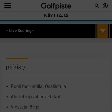
KÄYTTÄJÄ
- Live Scoring -
pitkis 7
Rooli foorumilla:
Osallistuja
Aloitettuja aiheita:
0 kpl
Viestejä:
9 kpl