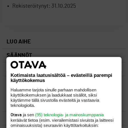
Rekisteröitynyt:
31.10.2025
LUO AIHE
SÄÄNNÖT
OHJEET
Kotimaista laatusisältöä – evästeillä parempi
käyttökokemus
UUSIMMAT VIESTIKETJUT
Haluamme tarjota sinulle parhaan mahdollisen
käyttökokemuksen ja laadukkaat sisällöt, siksi
käytämme tällä sivustolla evästeitä ja vastaavia
YLEISTÄ
teknologioita.
ja sen
(95) teknologia- ja mainoskumppania
Otava
VÄLINEET
keräävät tietoa (esim. vierailemis­tasi sivuista ja laitteesi
ominaisuuk­sista) seuraaviin käyttötarkoituksiin: