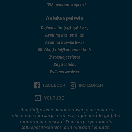
DSA avoimuusraportti
Asiakaspalvelu
Digipalvelut
(09) 156 6227
Avoinna ma–pe 8–16
Avoinna ma–pe 8–17
(digi) digi@otavamedia.fi
Tietosuojaseloste
Käyttöehdot
Evästeasetukset
FACEBOOK
INSTAGRAM
YOUTUBE
Tilaa Golfpisteen maanantaisin ja perjantaisin
lähetettävä uutiskirje, niin pysyt ajan tasalla golfalan
ilmiöistä ja uutisista! Tilaa kirje syöttämällä
sähköpostiosoitteesi alla olevaan kenttään.