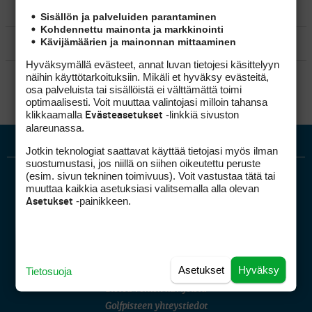
MATKAILU
Sisällön ja palveluiden parantaminen
Kohdennettu mainonta ja markkinointi
Kävijämäärien ja mainonnan mittaaminen
KILPAGOLF & HARJOITTELU
Hyväksymällä evästeet, annat luvan tietojesi käsittelyyn
SÄÄNNÖT
näihin käyttötarkoituksiin. Mikäli et hyväksy evästeitä,
osa palveluista tai sisällöistä ei välttämättä toimi
optimaalisesti. Voit muuttaa valintojasi milloin tahansa
klikkaamalla
-linkkiä sivuston
Evästeasetukset
alareunassa.
Jotkin teknologiat saattavat käyttää tietojasi myös ilman
suostumustasi, jos niillä on siihen oikeutettu peruste
(esim. sivun tekninen toimivuus). Voit vastustaa tätä tai
muuttaa kaikkia asetuksiasi valitsemalla alla olevan
-painikkeen.
Asetukset
Golfpiste mediakortti
Asetukset
Hyväksy
Tietosuoja
Mediahinnasto
Tietoa verkon kävijöistä
Golfpisteen yhteystiedot