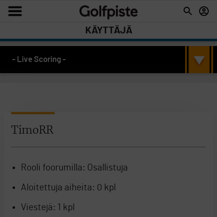
KÄYTTÄJÄ
- Live Scoring -
TimoRR
Rooli foorumilla:
Osallistuja
Aloitettuja aiheita:
0 kpl
Viestejä:
1 kpl