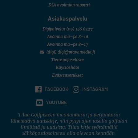
DSA avoimuusraportti
Asiakaspalvelu
Digipalvelut
(09) 156 6227
Avoinna ma–pe 8–16
Avoinna ma–pe 8–17
(digi) digi@otavamedia.fi
Tietosuojaseloste
Käyttöehdot
Evästeasetukset
FACEBOOK
INSTAGRAM
YOUTUBE
Tilaa Golfpisteen maanantaisin ja perjantaisin
lähetettävä uutiskirje, niin pysyt ajan tasalla golfalan
ilmiöistä ja uutisista! Tilaa kirje syöttämällä
sähköpostiosoitteesi alla olevaan kenttään.