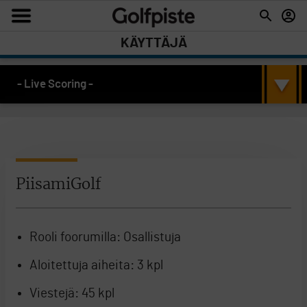
KÄYTTÄJÄ
- Live Scoring -
PiisamiGolf
Rooli foorumilla:
Osallistuja
Aloitettuja aiheita:
3 kpl
Viestejä:
45 kpl