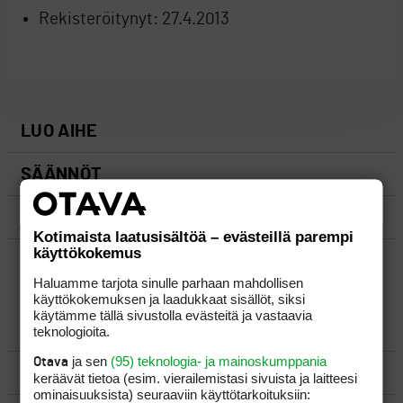
Rekisteröitynyt:
27.4.2013
LUO AIHE
SÄÄNNÖT
OHJEET
Kotimaista laatusisältöä – evästeillä parempi
käyttökokemus
UUSIMMAT VIESTIKETJUT
Haluamme tarjota sinulle parhaan mahdollisen
käyttökokemuksen ja laadukkaat sisällöt, siksi
käytämme tällä sivustolla evästeitä ja vastaavia
YLEISTÄ
teknologioita.
ja sen
(95) teknologia- ja mainoskumppania
Otava
VÄLINEET
keräävät tietoa (esim. vierailemis­tasi sivuista ja laitteesi
ominaisuuk­sista) seuraaviin käyttötarkoituksiin: