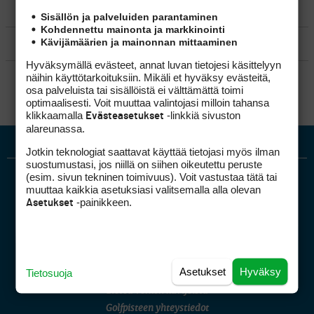
MATKAILU
Sisällön ja palveluiden parantaminen
Kohdennettu mainonta ja markkinointi
Kävijämäärien ja mainonnan mittaaminen
KILPAGOLF & HARJOITTELU
Hyväksymällä evästeet, annat luvan tietojesi käsittelyyn
SÄÄNNÖT
näihin käyttötarkoituksiin. Mikäli et hyväksy evästeitä,
osa palveluista tai sisällöistä ei välttämättä toimi
optimaalisesti. Voit muuttaa valintojasi milloin tahansa
klikkaamalla
-linkkiä sivuston
Evästeasetukset
alareunassa.
Jotkin teknologiat saattavat käyttää tietojasi myös ilman
suostumustasi, jos niillä on siihen oikeutettu peruste
(esim. sivun tekninen toimivuus). Voit vastustaa tätä tai
muuttaa kaikkia asetuksiasi valitsemalla alla olevan
-painikkeen.
Asetukset
Golfpiste mediakortti
Asetukset
Hyväksy
Tietosuoja
Mediahinnasto
Tietoa verkon kävijöistä
Golfpisteen yhteystiedot