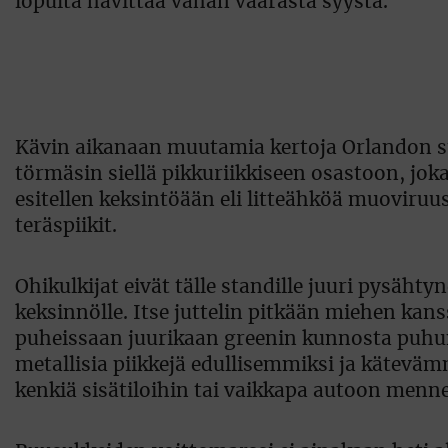
lopulta hävittää vähän väärästä syystä.
Kävin aikanaan muutamia kertoja Orlandon su
törmäsin siellä pikkuriikkiseen osastoon, joka 
esitellen keksintöään eli litteähköä muoviruu
teräspiikit.
Ohikulkijat eivät tälle standille juuri pysäh
keksinnölle. Itse juttelin pitkään miehen kan
puheissaan juurikaan greenin kunnosta puhunu
metallisia piikkejä edullisemmiksi ja kätevämm
kenkiä sisätiloihin tai vaikkapa autoon menn