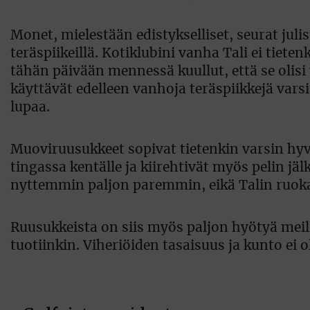
Monet, mielestään edistykselliset, seurat julis
teräspiikeillä. Kotiklubini vanha Tali ei ti
tähän päivään mennessä kuullut, että se oli
käyttävät edelleen vanhoja teräspiikkejä varsi
lupaa.
Muoviruusukkeet sopivat tietenkin varsin hyvin 
tingassa kentälle ja kiirehtivät myös pelin jä
nyttemmin paljon paremmin, eikä Talin ruokas
Ruusukkeista on siis myös paljon hyötyä meil
tuotiinkin. Viheriöiden tasaisuus ja kunto ei 