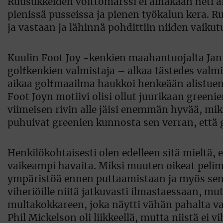
Ruusukkeiden voittomarssi ei ainakaan heti al
pienissä pusseissa ja pienen työkalun kera. R
ja vastaan ja lähinnä pohdittiin niiden vaiku
Kuulin Foot Joy -kenkien maahantuojalta Jan
golfkenkien valmistaja – alkaa tästedes valm
aikaa golfmaailma haukkoi henkeään alistuen 
Foot Joyn motiivi olisi ollut juurikaan greeni
viimeisen rivin alle jäisi enemmän hyvää, mikä
puhuivat greenien kunnosta sen verran, että
Henkilökohtaisesti olen edelleen sitä mieltä, 
vaikeampi havaita. Miksi muuten oikeat pelimi
ympäristöä ennen puttaamistaan ja myös sen j
viheriöille niitä jatkuvasti ilmastaessaan, mu
multakokkareen, joka näytti vähän pahalta var
Phil Mickelson oli liikkeellä, mutta niistä ei 