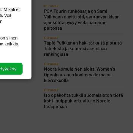
KILPAGOLF
. Mikäli et
PGA Tourin runkosarja on Sami
i. Voit
Välimäen osalta ohi, seuraavan kisan
on
ajankohta pysyy vielä hämärän
peitossa
 on siihen
KILPAGOLF
Tapio Pulkkanen haki tärkeitä pisteitä
aa kaikkia
Tshekistä ja kohensi asemiaan
rankingissa
KILPAGOLF
Hyväksy
Noora Komulainen aloitti Women’s
Openin uransa kovimmalla major-
kierroksella
KILPAGOLF
Iso epäkohta tukkii suomalaisten tietä
kohti huippukiertueita jo Nordic
Leaguessa