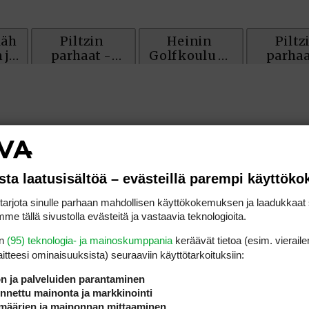
sta laatusisältöä – evästeillä parempi käyttök
rjota sinulle parhaan mahdollisen käyttökokemuksen ja laadukkaat s
me tällä sivustolla evästeitä ja vastaavia teknologioita.
en
(95) teknologia- ja mainoskumppania
keräävät tietoa (esim. vieraile
laitteesi ominaisuuk­sista) seuraaviin käyttötarkoituksiin:
ön ja palveluiden parantaminen
nettu mainonta ja markkinointi
määrien ja mainonnan mittaaminen