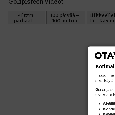
Kotimai
Haluamme ta
siksi käytäm
ja s
Otava
sivuista ja 
Sisäll
Kohden
Kävijä