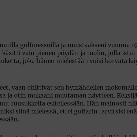
urilla golfmessuilla ja muistaakseni vuonna 1
käsitti vain pienen pöydän ja tuolin, jolla istui
suketta, joka hänen mielestään voisi korvata kä
tyneet, vaan ohittivat sen hymähdellen mokomall
ssa ja otin mukaani muutaman näytteen. Keksijä
t ruusukkeita esitellessään. Hän mainosti nii
iksi siinä mielessä, ettei golfarin tarvitsisi en
essään.