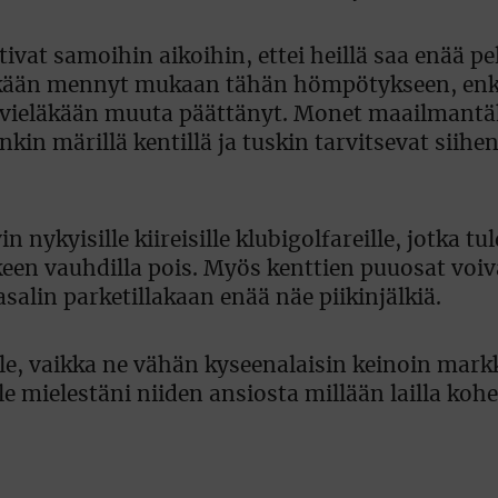
tivat samoihin aikoihin, ettei heillä saa enää pe
etenkään mennyt mukaan tähän hömpötykseen, enkä
si vieläkään muuta päättänyt. Monet maailmant
nkin märillä kentillä ja tuskin tarvitsevat siihe
nykyisille kiireisille klubigolfareille, jotka tu
lkeen vauhdilla pois. Myös kenttien puuosat voiv
alin parketillakaan enää näe piikinjälkiä.
le, vaikka ne vähän kyseenalaisin keinoin markk
ole mielestäni niiden ansiosta millään lailla koh