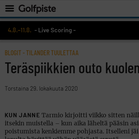
4.8.–11.8.
- Live Scoring -
BLOGIT
- TILANDER TUULETTAA
Teräspiikkien outo kuole
Torstaina 29. lokakuuta 2020
KUN JANNE
Tarmio kirjoitti viikko sitten näil
itsekin muistella – kun aika läheltä pääsin
poistumista kenkiemme pohjasta. Itselleni jäi 