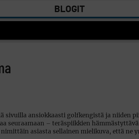
BLOGIT
ma
lä sivuilla ansiokkaasti golfkengistä ja niiden pi
 asiaa seuraamaan – teräspiikkien hämmästyttäv
nimittäin asiasta sellainen mielikuva, että ne yr