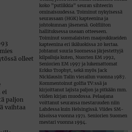
koko ”putiikkia” seuran sihteerin
ominaisuudessa. Toiminut nykyisessä
seurassaan (HGK) kapteenina ja
johtokunnan jäsenenä. Golfliiton
hallituksessa useaan otteeseen.
Toiminut suomalaisten maajoukkueiden
993
kapteenina eri ikäluokissa 20 kertaa.
 mies
Johtanut suuria Suomessa järjestettyjä
kilpailuja kuten, Nuorten EM 1992,
ytössä olleet
Seniorien EM 1997 ja lukemattomat
Erkko Trophyt, sekä myös Jack
Nicklausin Talin vierailun vuonna 1987.
Kommentoinut golfia TV:ssä ja
e
kirjoittanut lajista paljon ja pitkään mm.
 ei
viiden kirjan muodossa. Pelaajana
tä paljon
voittanut seuransa mestaruuden niin
ää vaihtaa
Lahdessa kuin Helsingissä. Viides SM-
kisoissa vuonna 1971. Seniorien Suomen
mestari vuonna 1994.