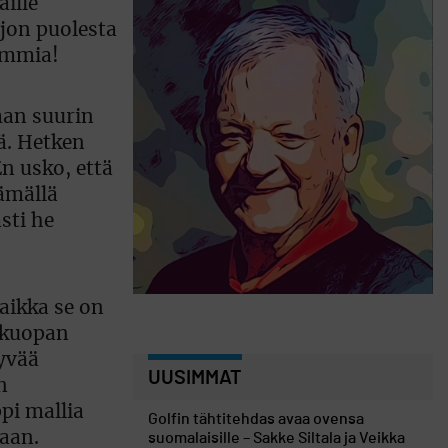
aille
ljon puolesta
kummia!
man suurin
ä. Hetken
n usko, että
tämällä
sti he
vaikka se on
a kuopan
yvää
UUSIMMAT
n
pi mallia
Golfin tähtitehdas avaa ovensa
kaan.
suomalaisille – Sakke Siltala ja Veikka