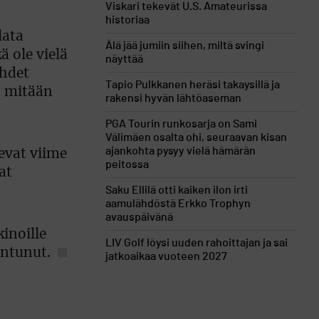
Viskari tekevät U.S. Amateurissa
historiaa
lata
Älä jää jumiin siihen, miltä svingi
 ole vielä
näyttää
ähdet
Tapio Pulkkanen heräsi takaysillä ja
n mitään
rakensi hyvän lähtöaseman
PGA Tourin runkosarja on Sami
Välimäen osalta ohi, seuraavan kisan
ajankohta pysyy vielä hämärän
levat viime
peitossa
at
Saku Ellilä otti kaiken ilon irti
aamulähdöstä Erkko Trophyn
avauspäivänä
inoille
LIV Golf löysi uuden rahoittajan ja sai
entunut.
jatkoaikaa vuoteen 2027