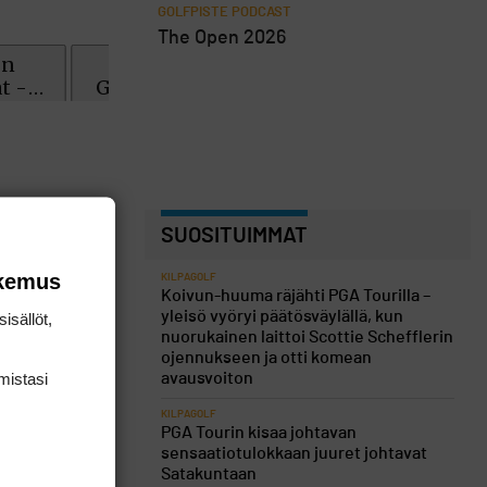
GOLFPISTE PODCAST
The Open 2026
SUOSITUIMMAT
okemus
KILPAGOLF
Koivun-huuma räjähti PGA Tourilla –
yleisö vyöryi päätösväylällä, kun
isällöt,
nuorukainen laittoi Scottie Schefflerin
ojennukseen ja otti komean
mis­tasi
avausvoiton
KILPAGOLF
PGA Tourin kisaa johtavan
sensaatiotulokkaan juuret johtavat
Satakuntaan