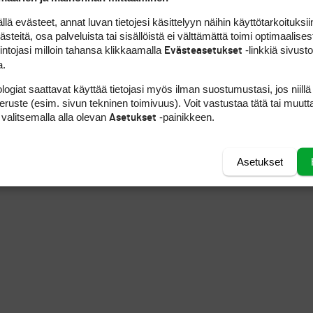
 evästeet, annat luvan tietojesi käsittelyyn näihin käyttötarkoituksiin
teitä, osa palveluista tai sisällöistä ei välttämättä toimi optimaalisest
intojasi milloin tahansa klikkaamalla
-linkkiä sivust
Evästeasetukset
a.
logiat saattavat käyttää tietojasi myös ilman suostumustasi, jos niillä
peruste (esim. sivun tekninen toimivuus). Voit vastustaa tätä tai muutt
 valitsemalla alla olevan
-painikkeen.
Asetukset
Asetukset