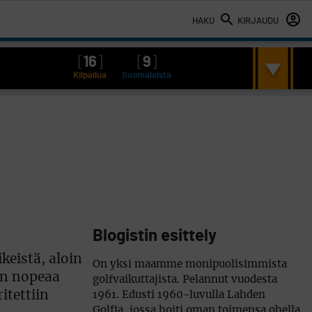
HAKU
KIRJAUDU
[
16
]
[
9
]
Kilpailua
Suomalaista
Blogistin esittely
ikeistä, aloin
On yksi maamme monipuolisimmista
än nopeaa
golfvaikuttajista. Pelannut vuodesta
itettiin
1961. Edusti 1960-luvulla Lahden
Golfia, jossa hoiti oman toimensa ohella