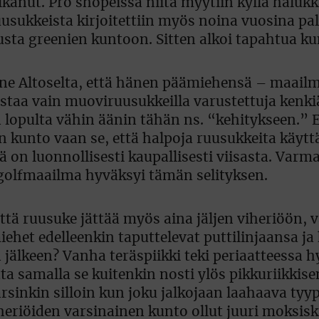
kanut. Pro shopeissa niitä myytiin kyllä halukk
uusukkeista kirjoitettiin myös noina vuosina pa
tusta greenien kuntoon. Sitten alkoi tapahtua 
ne Altoselta, että hänen päämiehensä ­– maail
istaa vain muoviruusukkeilla varustettuja kenki
lopulta vähin äänin tähän ns. “kehitykseen.” E
en kunto vaan se, että halpoja ruusukkeita käyt
 on luonnollisesti kaupallisesti viisasta. Varma
 golfmaailma hyväksyi tämän selityksen.
että ruusuke jättää myös aina jäljen viheriöön, 
ehet edelleenkin taputtelevat puttilinjaansa j
älkeen? Vanha teräspiikki teki periaatteessa h
tta samalla se kuitenkin nosti ylös pikkuriikkise
sinkin silloin kun joku jalkojaan laahaava tyyp
viheriöiden varsinainen kunto ollut juuri moksis