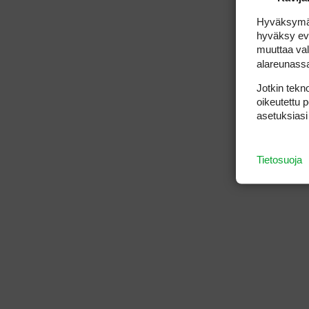
Hyväksymällä
hyväksy eväs
muuttaa val
alareunass
Jotkin tekno
oikeutettu 
asetuksiasi
Tietosuoja