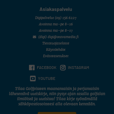
Asiakaspalvelu
Digipalvelut
(09) 156 6227
Avoinna ma–pe 8–16
Avoinna ma–pe 8–17
(digi) digi@otavamedia.fi
Tietosuojaseloste
Käyttöehdot
Evästeasetukset
FACEBOOK
INSTAGRAM
YOUTUBE
Tilaa Golfpisteen maanantaisin ja perjantaisin
lähetettävä uutiskirje, niin pysyt ajan tasalla golfalan
ilmiöistä ja uutisista! Tilaa kirje syöttämällä
sähköpostiosoitteesi alla olevaan kenttään.