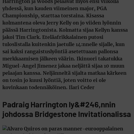
Harrington ja Woods pelaavat myös ensi viikolla
yhdessä, kun kauden viimeinen major, PGA
Championship, starttaa torstaina. Kisassa
kolmantena oleva
Jerry Kelly
on jo viiden lyönnin
päässä Harringtonista. Kolmatta sijaa Kellyn kanssa
jakoi
Tim Clark
. Eteläafrikkalainen putosi
tuloslistalla kuitenkin jaetulle 14:nnelle sijalle, kun
sai kaksi rangaistuslyöntiä asetettuaan pallonsa
merkkaamisen jälkeen väärin. Ikinuori takatukka
Miguel-Angel Jimenez
jakaa neljättä sijaa 10 muun
pelaajan kanssa. Neljänneltä sijalta matkaa kärkeen
on tosin jo kuusi lyöntiä, joten voitto ei ole
kovinkaan todennäköinen. Ilari Ceder
Padraig Harrington ly&#246,nnin
johdossa Bridgestone Invitationalissa