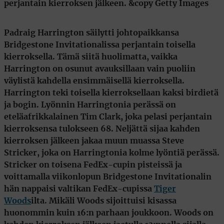
Padraig Harrington
säilytti johtopaikkansa
Bridgestone Invitationalissa perjantain toisella
kierroksella. Tämä siitä huolimatta, vaikka
Harrington on osunut avauksillaan vain puoliin
väylistä kahdella ensimmäisellä kierroksella.
Harrington teki toisella kierroksellaan kaksi birdietä
ja bogin. Lyönnin Harringtonia perässä on
eteläafrikkalainen
Tim Clark
, joka pelasi perjantain
kierroksensa tulokseen 68. Neljättä sijaa kahden
kierroksen jälkeen jakaa muun muassa
Steve
Stricker
, joka on Harringtonia kolme lyöntiä perässä.
Stricker on toisena FedEx-cupin pisteissä ja
voittamalla viikonlopun Bridgestone Invitationalin
hän nappaisi valtikan FedEx-cupissa
Tiger
Woods
ilta
. Mikäli Woods sijoittuisi kisassa
huonommin kuin 16:n parhaan joukkoon. Woods on