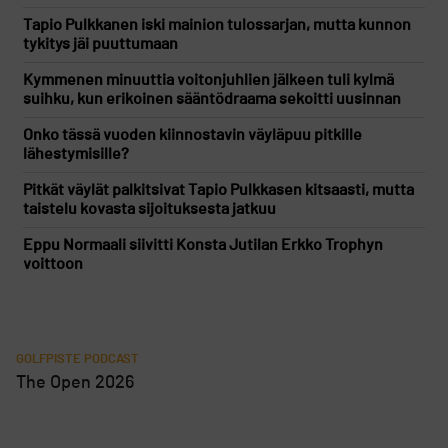
Tapio Pulkkanen iski mainion tulossarjan, mutta kunnon
tykitys jäi puuttumaan
Kymmenen minuuttia voitonjuhlien jälkeen tuli kylmä
suihku, kun erikoinen sääntödraama sekoitti uusinnan
Onko tässä vuoden kiinnostavin väyläpuu pitkille
lähestymisille?
Pitkät väylät palkitsivat Tapio Pulkkasen kitsaasti, mutta
taistelu kovasta sijoituksesta jatkuu
Eppu Normaali siivitti Konsta Jutilan Erkko Trophyn
voittoon
GOLFPISTE PODCAST
The Open 2026