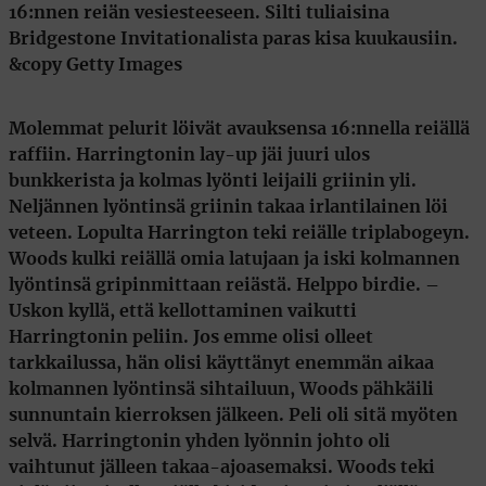
Molemmat pelurit löivät avauksensa 16:nnella reiällä
raffiin. Harringtonin lay-up jäi juuri ulos
bunkkerista ja kolmas lyönti leijaili griinin yli.
Neljännen lyöntinsä griinin takaa irlantilainen löi
veteen. Lopulta Harrington teki reiälle triplabogeyn.
Woods kulki reiällä omia latujaan ja iski kolmannen
lyöntinsä gripinmittaan reiästä. Helppo birdie. –
Uskon kyllä, että kellottaminen vaikutti
Harringtonin peliin. Jos emme olisi olleet
tarkkailussa, hän olisi käyttänyt enemmän aikaa
kolmannen lyöntinsä sihtailuun, Woods pähkäili
sunnuntain kierroksen jälkeen. Peli oli sitä myöten
selvä. Harringtonin yhden lyönnin johto oli
vaihtunut jälleen takaa-ajoasemaksi. Woods teki