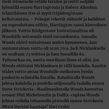
vielä viimeiselle reiälle biriden ja voitti neljällä
lyönnillä ennen Harringtonia ja
Robert Allenbya
.
Irlantilainen itse ei syytä triplabogistaan
kellottamista. – Pelaajat tekevät säännöt ja kaikkien
on sopeuduttava niihin, Harrington sanoi kierroksen
jälkeen. Voitto Bridgestone Invitationalissa oli
Woodsille seitsemäs tästä turnauksesta. Samalla
Woods ohitti voitoissaan uuden kymmenen, kun
sunnuntainen voitto oli uran 70:s.
Jack Nicklauksella
on uraltaan 73 voittoa ja
Sam Sneadilla
82.
Työnsarkaa on, mutta suurikaan ihme ei olisi, jos
Woods ohittaisi Nicklauksen jo tällä kaudella. Kauden
viides voitto antaa Woodsille melkoisen hyvän
puskurin erilaisilla listoilla. Rahalistalla Woods
johtaa kahdella ja puolella miljoonalla taalalla ennen
Steve Strickeria
. Maailmanlistalla Woods kasvattaa
eroaan
Phil Mickelsoniin
ja FedEx-cupissa Woods
johtaa reilulla tuhannella pisteellä ennen Strickeria.
Mistä löytyisi haastaja? Ilari Ceder