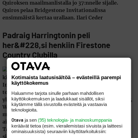
Quiroksen maailmanlistalla jo 37:nnelle sijalle.
Quiros pelaa Bridgestone Invitationalissa
ensimmäistä kertaa urallaan. Ilari Ceder
Padraig Harringtonin peli
her&#228,si henkiin Firestone
Country Clubilla
Kotimaista laatusisältöä – evästeillä parempi
käyttökokemus
Haluamme tarjota sinulle parhaan mahdollisen
käyttökokemuksen ja laadukkaat sisällöt, siksi
käytämme tällä sivustolla evästeitä ja vastaavia
teknologioita.
ja sen
(95) teknologia- ja mainoskumppania
Otava
keräävät tietoa (esim. vierailemis­tasi sivuista ja laitteesi
ominaisuuk­sista) seuraaviin käyttötarkoituksiin: