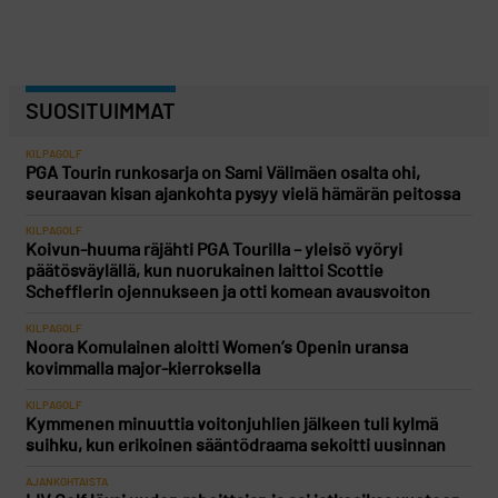
SUOSITUIMMAT
KILPAGOLF
PGA Tourin runkosarja on Sami Välimäen osalta ohi,
seuraavan kisan ajankohta pysyy vielä hämärän peitossa
KILPAGOLF
Koivun-huuma räjähti PGA Tourilla – yleisö vyöryi
päätösväylällä, kun nuorukainen laittoi Scottie
Schefflerin ojennukseen ja otti komean avausvoiton
KILPAGOLF
Noora Komulainen aloitti Women’s Openin uransa
kovimmalla major-kierroksella
KILPAGOLF
Kymmenen minuuttia voitonjuhlien jälkeen tuli kylmä
suihku, kun erikoinen sääntödraama sekoitti uusinnan
AJANKOHTAISTA