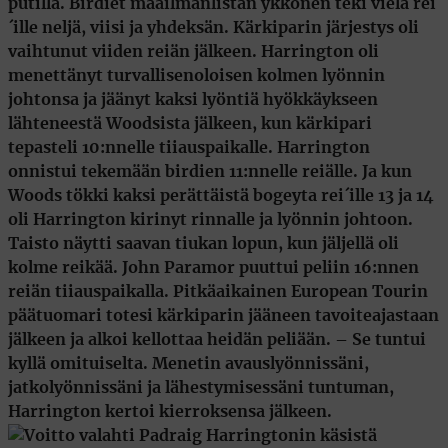
putilla. Birdiet maailmanlistan ykkönen teki vielä rei
´ille neljä, viisi ja yhdeksän. Kärkiparin järjestys oli
vaihtunut viiden reiän jälkeen. Harrington oli
menettänyt turvallisenoloisen kolmen lyönnin
johtonsa ja jäänyt kaksi lyöntiä hyökkäykseen
lähteneestä Woodsista jälkeen, kun kärkipari
tepasteli 10:nnelle tiiauspaikalle. Harrington
onnistui tekemään birdien 11:nnelle reiälle. Ja kun
Woods tökki kaksi perättäistä bogeyta rei´ille 13 ja 14
oli Harrington kirinyt rinnalle ja lyönnin johtoon.
Taisto näytti saavan tiukan lopun, kun jäljellä oli
kolme reikää.
John Paramor
puuttui peliin 16:nnen
reiän tiiauspaikalla. Pitkäaikainen European Tourin
päätuomari totesi kärkiparin jääneen tavoiteajastaan
jälkeen ja alkoi kellottaa heidän peliään. – Se tuntui
kyllä omituiselta. Menetin avauslyönnissäni,
jatkolyönnissäni ja lähestymisessäni tuntuman,
Harrington kertoi kierroksensa jälkeen.