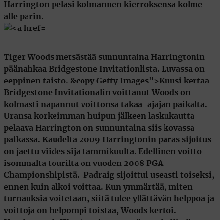
Harrington pelasi kolmannen kierroksensa kolme
alle parin.
Tiger Woods metsästää sunnuntaina Harringtonin
päänahkaa Bridgestone Invitationlista. Luvassa on
eeppinen taisto. &copy Getty Images">Kuusi kertaa
Bridgestone Invitationalin voittanut Woods on
kolmasti napannut voittonsa takaa-ajajan paikalta.
Uransa korkeimman huipun jälkeen laskukautta
pelaava Harrington on sunnuntaina siis kovassa
paikassa. Kaudelta 2009 Harringtonin paras sijoitus
on jaettu viides sija tammikuulta. Edellinen voitto
isommalta tourilta on vuoden 2008 PGA
Championshipistä.  Padraig sijoittui useasti toiseksi,
ennen kuin alkoi voittaa. Kun ymmärtää, miten
turnauksia voitetaan, siitä tulee yllättävän helppoa ja
voittoja on helpompi toistaa, Woods kertoi.