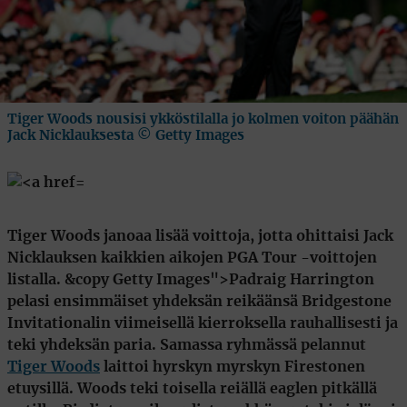
Tiger Woods nousisi ykköstilalla jo kolmen voiton päähän
Jack Nicklauksesta © Getty Images
Tiger Woods janoaa lisää voittoja, jotta ohittaisi Jack
Nicklauksen kaikkien aikojen PGA Tour -voittojen
listalla. &copy Getty Images">
Padraig Harrington
pelasi ensimmäiset yhdeksän reikäänsä Bridgestone
Invitationalin viimeisellä kierroksella rauhallisesti ja
teki yhdeksän paria. Samassa ryhmässä pelannut
Tiger Woods
laittoi hyrskyn myrskyn Firestonen
etuysillä. Woods teki toisella reiällä eaglen pitkällä