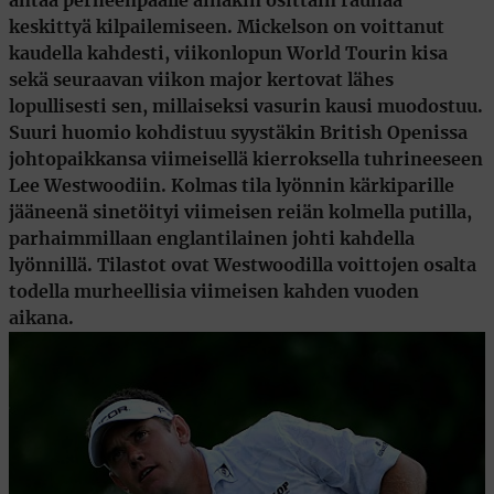
antaa perheenpäälle ainakin osittain rauhaa
keskittyä kilpailemiseen. Mickelson on voittanut
kaudella kahdesti, viikonlopun World Tourin kisa
sekä seuraavan viikon major kertovat lähes
lopullisesti sen, millaiseksi vasurin kausi muodostuu.
Suuri huomio kohdistuu syystäkin British Openissa
johtopaikkansa viimeisellä kierroksella tuhrineeseen
Lee Westwoodiin
. Kolmas tila lyönnin kärkiparille
jääneenä sinetöityi viimeisen reiän kolmella putilla,
parhaimmillaan englantilainen johti kahdella
lyönnillä. Tilastot ovat Westwoodilla voittojen osalta
todella murheellisia viimeisen kahden vuoden
aikana.