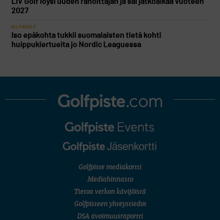
LIV Golf löysi uuden rahoittajan ja sai jatkoaikaa vuoteen
2027
KILPAGOLF
Iso epäkohta tukkii suomalaisten tietä kohti
huippukiertueita jo Nordic Leaguessa
Golfpiste mediakortti
Mediahinnasto
Tietoa verkon kävijöistä
Golfpisteen yhteystiedot
DSA avoimuusraportti