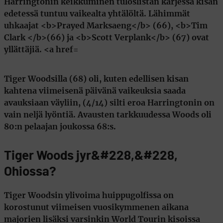
Tiger Woodsilla (68) oli, kuten edellisen kisan
kahtena viimeisenä päivänä vaikeuksia saada
avauksiaan väyliin, (4/14) silti eroa Harringtonin on
vain neljä lyöntiä. Avausten tarkkuudessa Woods oli
80:n pelaajan joukossa 68:s.
Tiger Woods jyr&#228,&#228,
Ohiossa?
Tiger Woodsin
ylivoima huippugolfissa on
korostunut viimeisen vuosikymmenen aikana
majorien lisäksi varsinkin World Tourin kisoissa