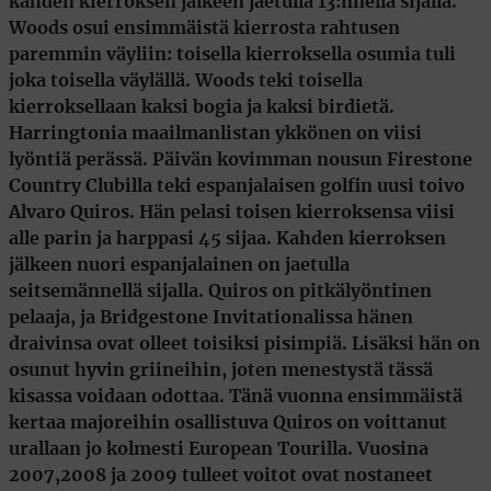
kahden kierroksen jälkeen jaetulla 13:nnella sijalla.
Woods osui ensimmäistä kierrosta rahtusen
paremmin väyliin: toisella kierroksella osumia tuli
joka toisella väylällä. Woods teki toisella
kierroksellaan kaksi bogia ja kaksi birdietä.
Harringtonia maailmanlistan ykkönen on viisi
lyöntiä perässä. Päivän kovimman nousun Firestone
Country Clubilla teki espanjalaisen golfin uusi toivo
Alvaro Quiros
. Hän pelasi toisen kierroksensa viisi
alle parin ja harppasi 45 sijaa. Kahden kierroksen
jälkeen nuori espanjalainen on jaetulla
seitsemännellä sijalla. Quiros on pitkälyöntinen
pelaaja, ja Bridgestone Invitationalissa hänen
draivinsa ovat olleet toisiksi pisimpiä. Lisäksi hän on
osunut hyvin griineihin, joten menestystä tässä
kisassa voidaan odottaa. Tänä vuonna ensimmäistä
kertaa majoreihin osallistuva Quiros on voittanut
urallaan jo kolmesti European Tourilla. Vuosina
2007,2008 ja 2009 tulleet voitot ovat nostaneet