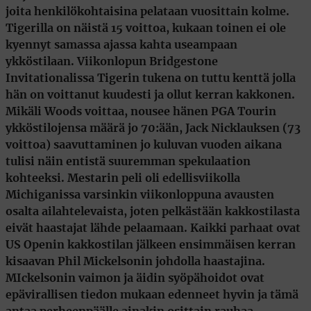
joita henkilökohtaisina pelataan vuosittain kolme.
Tigerilla on näistä 15 voittoa, kukaan toinen ei ole
kyennyt samassa ajassa kahta useampaan
ykköstilaan. Viikonlopun Bridgestone
Invitationalissa Tigerin tukena on tuttu kenttä jolla
hän on voittanut kuudesti ja ollut kerran kakkonen.
Mikäli Woods voittaa, nousee hänen PGA Tourin
ykköstilojensa määrä jo 70:ään,
Jack Nicklauksen
(73
voittoa) saavuttaminen jo kuluvan vuoden aikana
tulisi näin entistä suuremman spekulaation
kohteeksi. Mestarin peli oli edellisviikolla
Michiganissa varsinkin viikonloppuna avausten
osalta ailahtelevaista, joten pelkästään kakkostilasta
eivät haastajat lähde pelaamaan. Kaikki parhaat ovat
US Openin kakkostilan jälkeen ensimmäisen kerran
kisaavan
Phil Mickelsonin
johdolla haastajina.
MIckelsonin vaimon ja äidin syöpähoidot ovat
epävirallisen tiedon mukaan edenneet hyvin ja tämä