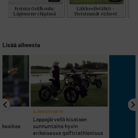
Lisää aiheesta
AJANKOHTAISTA
en
Lappajärvellä kisataan
atkoaikaa
sunnuntaina hyvin
erikoisessa golftriathlonissa