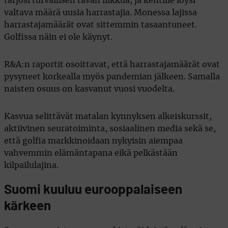
tarjosi turvallisen tavan liikkua, ja kentille löysi
valtava määrä uusia harrastajia. Monessa lajissa
harrastajamäärät ovat sittemmin tasaantuneet.
Golfissa näin ei ole käynyt.
R&A:n raportit osoittavat, että harrastajamäärät ovat
pysyneet korkealla myös pandemian jälkeen. Samalla
naisten osuus on kasvanut vuosi vuodelta.
Kasvua selittävät matalan kynnyksen alkeiskurssit,
aktiivinen seuratoiminta, sosiaalinen media sekä se,
että golfia markkinoidaan nykyisin aiempaa
vahvemmin elämäntapana eikä pelkästään
kilpailulajina.
Suomi kuuluu eurooppalaiseen
kärkeen