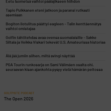
Eetu Isometsä vaihtoi päälajikseen hiihdon
Tapio Pulkkanen eteni jatkoon ja paransi rutkasti
asemiaan
Bogiton ilotulitus päättyi eagleen – Talin kenttäennätys
vaihtoi omistajaa
Golfin tähtitehdas avaa ovensa suomalaisille – Sakke
Siltala ja Veikka Viskari tekevät U.S. Amateurissa historiaa
Älä jää jumiin siihen, miltä svingi näyttää
PGA Tourin runkosarja on Sami Välimäen osalta ohi,
seuraavan kisan ajankohta pysyy vielä hämärän peitossa
GOLFPISTE PODCAST
The Open 2026