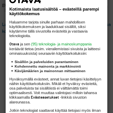
golf ei ole aiemmin tavoittanut yhtä tehokkaasti.
Kotimaista laatusisältöä – evästeillä parempi
käyttökokemus
Haluamme tarjota sinulle parhaan mahdollisen
Lue seuraavaksi: Kentänhoitajakoulutus uhkasi loppua
käyttökokemuksen ja laadukkaat sisällöt, siksi
käytämme tällä sivustolla evästeitä ja vastaavia
kokonaan – nyt tulevaisuus näyttää valoisalta
teknologioita.
ja sen
(95) teknologia- ja mainoskumppania
Otava
keräävät tietoa (esim. vierailemis­tasi sivuista ja laitteesi
ominaisuuk­sista) seuraaviin käyttötarkoituksiin:
Sisällön ja palveluiden parantaminen
Kohdennettu mainonta ja markkinointi
Kävijämäärien ja mainonnan mittaaminen
Hyväksymällä evästeet, annat luvan tietojesi käsittelyyn
näihin käyttötarkoituksiin. Mikäli et hyväksy evästeitä,
osa palveluista tai sisällöistä ei välttämättä toimi
optimaalisesti. Voit muuttaa valintojasi milloin tahansa
klikkaamalla
-linkkiä sivuston
Evästeasetukset
alareunassa.
Jotkin teknologiat saattavat käyttää tietojasi myös ilman