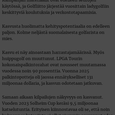
Kampanjan materiaalit ovat edelleen seurojen
käytössä, ja Golfliitto järjestää vuosittain ladygolfiin
keskittyviä koulutuksia ja verkostotapaamisia.
Kasvusta huolimatta kehityspotentiaalia on edelleen
paljon. Kolme neljästä suomalaisesta golfarista on
mies.
Kasvu ei näy ainoastaan harrastajamäärissä. Myös
huippugolf on muuttunut. LPGA Tourin
kokonaispalkintorahat ovat nousseet muutamassa
vuodessa noin 90 prosenttia. Vuonna 2025
palkintopotteja oli jaossa ennätykselliset 131
miljoonaa dollaria, ja kasvun odotetaan jatkuvan.
Samaan aikaan kilpailujen näkyvyys on kasvanut.
Vuoden 2023 Solheim Cup keräsi 9,5 miljoonaa
katselutuntia. Erityisen kiinnostavaa oli se, että noin