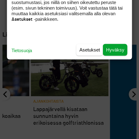
suostumustasi, jos niillä on siihen oikeutettu peruste
(esim. sivun tekninen toimivuus). Voit vastustaa tätä tai
muuttaa kaikkia asetuksiasi valitsemalla alla olevan
-painikkeen.
Asetukset
Lisää aiheesta
Asetukset
Hyväksy
Tietosuoja
AJANKOHTAISTA
en
Lappajärvellä kisataan
atkoaikaa
sunnuntaina hyvin
erikoisessa golftriathlonissa