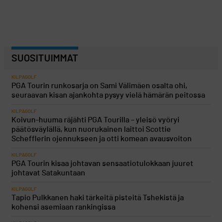
SUOSITUIMMAT
KILPAGOLF
PGA Tourin runkosarja on Sami Välimäen osalta ohi,
seuraavan kisan ajankohta pysyy vielä hämärän peitossa
KILPAGOLF
Koivun-huuma räjähti PGA Tourilla – yleisö vyöryi
päätösväylällä, kun nuorukainen laittoi Scottie
Schefflerin ojennukseen ja otti komean avausvoiton
KILPAGOLF
PGA Tourin kisaa johtavan sensaatiotulokkaan juuret
johtavat Satakuntaan
KILPAGOLF
Tapio Pulkkanen haki tärkeitä pisteitä Tshekistä ja
kohensi asemiaan rankingissa