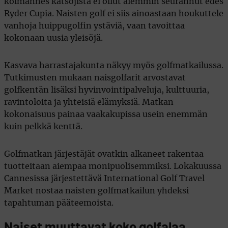
kolmannes katsojista ei ollut aiemmin seurannut edes
Ryder Cupia. Naisten golf ei siis ainoastaan houkuttele
vanhoja huippugolfin ystäviä, vaan tavoittaa
kokonaan uusia yleisöjä.
Kasvava harrastajakunta näkyy myös golfmatkailussa.
Tutkimusten mukaan naisgolfarit arvostavat
golfkentän lisäksi hyvinvointipalveluja, kulttuuria,
ravintoloita ja yhteisiä elämyksiä. Matkan
kokonaisuus painaa vaakakupissa usein enemmän
kuin pelkkä kenttä.
Golfmatkan järjestäjät ovatkin alkaneet rakentaa
tuotteitaan aiempaa monipuolisemmiksi. Lokakuussa
Cannesissa järjestettävä International Golf Travel
Market nostaa naisten golfmatkailun yhdeksi
tapahtuman pääteemoista.
Naiset muuttavat koko golfalaa