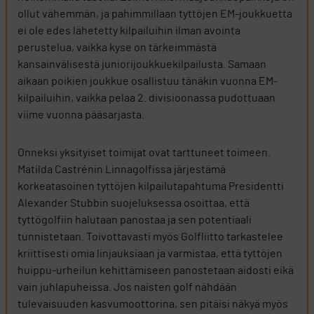
ollut vähemmän, ja pahimmillaan tyttöjen EM-joukkuetta
ei ole edes lähetetty kilpailuihin ilman avointa
perustelua, vaikka kyse on tärkeimmästä
kansainvälisestä juniorijoukkuekilpailusta. Samaan
aikaan poikien joukkue osallistuu tänäkin vuonna EM-
kilpailuihin, vaikka pelaa 2. divisioonassa pudottuaan
viime vuonna pääsarjasta.
Onneksi yksityiset toimijat ovat tarttuneet toimeen.
Matilda Castrénin Linnagolfissa järjestämä
korkeatasoinen tyttöjen kilpailutapahtuma Presidentti
Alexander Stubbin suojeluksessa osoittaa, että
tyttögolfiin halutaan panostaa ja sen potentiaali
tunnistetaan. Toivottavasti myös Golfliitto tarkastelee
kriittisesti omia linjauksiaan ja varmistaa, että tyttöjen
huippu-urheilun kehittämiseen panostetaan aidosti eikä
vain juhlapuheissa. Jos naisten golf nähdään
tulevaisuuden kasvumoottorina, sen pitäisi näkyä myös