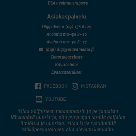
DSA avoimuusraportti
Asiakaspalvelu
Digipalvelut
(09) 156 6227
Avoinna ma–pe 8–16
Avoinna ma–pe 8–17
(digi) digi@otavamedia.fi
Tietosuojaseloste
Käyttöehdot
Evästeasetukset
FACEBOOK
INSTAGRAM
YOUTUBE
Tilaa Golfpisteen maanantaisin ja perjantaisin
lähetettävä uutiskirje, niin pysyt ajan tasalla golfalan
ilmiöistä ja uutisista! Tilaa kirje syöttämällä
sähköpostiosoitteesi alla olevaan kenttään.