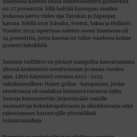
Suomessa naisten osuus rekisteröidyistä golfareista
on 27 prosenttia. Sillä heltiää Euroopan maiden
joukossa jaettu viides sija Tanskan ja Espanjan
kanssa. Edellä ovat Itävalta, Sveitsi, Saksa ja Hollanti.
Vuoden 2024 raportissa naisten osuus Suomessa oli
24 prosenttia, joten kasvua on tullut vuodessa kolme
prosenttiyksikköä.
Suomen Golfliitto on pitänyt naisgolfin kasvattamista
yhtenä keskeisistä tavoitteistaan jo usean vuoden
ajan. Liitto käynnisti vuosina 2022–2024
valtakunnallisen Naiset golfaa -kampanjan, jonka
tavoitteena oli madaltaa kynnystä tutustua lajiin.
Seuroja kannustettiin järjestämään naisille
suunnattuja kokeilutapahtumia ja alkeiskursseja sekä
rakentamaan harrastajille yhteisöllisiä
toimintamalleja.