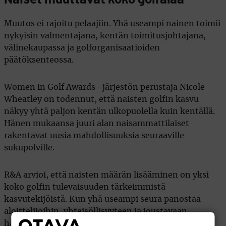
Muutos ei rajoitu pelaajiin. Yhä useampi nainen toimii
nykyisin valmentajana, kentän toimitusjohtajana,
välinekaupassa ja golforganisaatioiden
päätöksenteossa.
Women in Golf Awards -järjestön perustaja Nicole
Wheatley on todennut, että naisten golfin kasvu
näkyy yhtä paljon kentän ulkopuolella kuin kentällä.
Hänen mukaansa juuri alan naisammattilaiset
rakentavat uusia mahdollisuuksia seuraaville
sukupolville.
R&A arvioi, että naisten määrän lisääminen on yksi
koko golfin tulevaisuuden tärkeimmistä
kasvutekijöistä. Kun yhä useampi seura panostaa
aloittelijoihin, yhteisöllisyyteen ja joustavaan
harrastamiseen, uusia pelaajia löytyy ryhmästä, jota