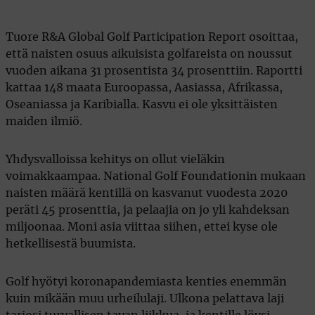
Tuore R&A Global Golf Participation Report osoittaa,
että naisten osuus aikuisista golfareista on noussut
vuoden aikana 31 prosentista 34 prosenttiin. Raportti
kattaa 148 maata Euroopassa, Aasiassa, Afrikassa,
Oseaniassa ja Karibialla. Kasvu ei ole yksittäisten
maiden ilmiö.
Yhdysvalloissa kehitys on ollut vieläkin
voimakkaampaa. National Golf Foundationin mukaan
naisten määrä kentillä on kasvanut vuodesta 2020
peräti 45 prosenttia, ja pelaajia on jo yli kahdeksan
miljoonaa. Moni asia viittaa siihen, ettei kyse ole
hetkellisestä buumista.
Golf hyötyi koronapandemiasta kenties enemmän
kuin mikään muu urheilulaji. Ulkona pelattava laji