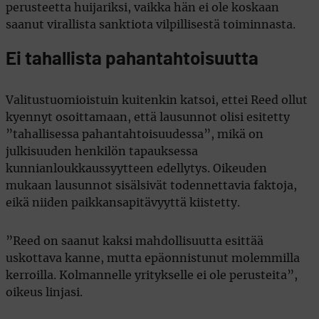
perusteetta huijariksi, vaikka hän ei ole koskaan
saanut virallista sanktiota vilpillisestä toiminnasta.
Ei tahallista pahantahtoisuutta
Valitustuomioistuin kuitenkin katsoi, ettei Reed ollut
kyennyt osoittamaan, että lausunnot olisi esitetty
”tahallisessa pahantahtoisuudessa”, mikä on
julkisuuden henkilön tapauksessa
kunnianloukkaussyytteen edellytys. Oikeuden
mukaan lausunnot sisälsivät todennettavia faktoja,
eikä niiden paikkansapitävyyttä kiistetty.
”Reed on saanut kaksi mahdollisuutta esittää
uskottava kanne, mutta epäonnistunut molemmilla
kerroilla. Kolmannelle yritykselle ei ole perusteita”,
oikeus linjasi.