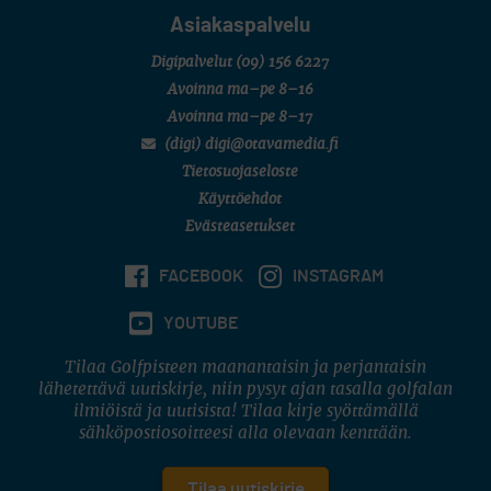
Asiakaspalvelu
Digipalvelut
(09) 156 6227
Avoinna ma–pe 8–16
Avoinna ma–pe 8–17
(digi) digi@otavamedia.fi
Tietosuojaseloste
Käyttöehdot
Evästeasetukset
FACEBOOK
INSTAGRAM
YOUTUBE
Tilaa Golfpisteen maanantaisin ja perjantaisin
lähetettävä uutiskirje, niin pysyt ajan tasalla golfalan
ilmiöistä ja uutisista! Tilaa kirje syöttämällä
sähköpostiosoitteesi alla olevaan kenttään.
Tilaa uutiskirje