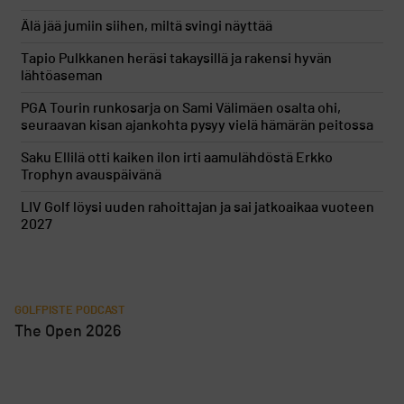
Älä jää jumiin siihen, miltä svingi näyttää
Tapio Pulkkanen heräsi takaysillä ja rakensi hyvän
lähtöaseman
PGA Tourin runkosarja on Sami Välimäen osalta ohi,
seuraavan kisan ajankohta pysyy vielä hämärän peitossa
Saku Ellilä otti kaiken ilon irti aamulähdöstä Erkko
Trophyn avauspäivänä
LIV Golf löysi uuden rahoittajan ja sai jatkoaikaa vuoteen
2027
GOLFPISTE PODCAST
The Open 2026