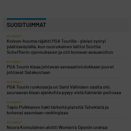
SUOSITUIMMAT
KILPAGOLF
Koivun-huuma räjähti PGA Tourilla – yleisö vyöryi
päätösväylällä, kun nuorukainen laittoi Scottie
Schefflerin ojennukseen ja otti komean avausvoiton
KILPAGOLF
PGA Tourin kisaa johtavan sensaatiotulokkaan juuret
johtavat Satakuntaan
KILPAGOLF
PGA Tourin runkosarja on Sami Välimäen osalta ohi,
seuraavan kisan ajankohta pysyy vielä hämärän peitossa
KILPAGOLF
Tapio Pulkkanen haki tärkeitä pisteitä Tshekistä ja
kohensi asemiaan rankingissa
KILPAGOLF
Noora Komulainen aloitti Women’s Openin uransa