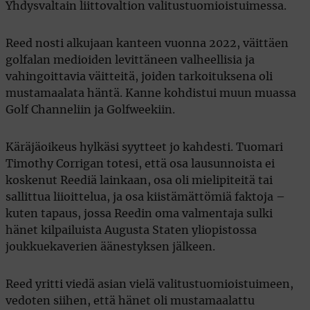
Yhdysvaltain liittovaltion valitustuomioistuimessa.
Reed nosti alkujaan kanteen vuonna 2022, väittäen
golfalan medioiden levittäneen valheellisia ja
vahingoittavia väitteitä, joiden tarkoituksena oli
mustamaalata häntä. Kanne kohdistui muun muassa
Golf Channeliin ja Golfweekiin.
Käräjäoikeus hylkäsi syytteet jo kahdesti. Tuomari
Timothy Corrigan totesi, että osa lausunnoista ei
koskenut Reediä lainkaan, osa oli mielipiteitä tai
sallittua liioittelua, ja osa kiistämättömiä faktoja –
kuten tapaus, jossa Reedin oma valmentaja sulki
hänet kilpailuista Augusta Staten yliopistossa
joukkuekaverien äänestyksen jälkeen.
Reed yritti viedä asian vielä valitustuomioistuimeen,
vedoten siihen, että hänet oli mustamaalattu