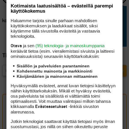
Kotimaista laatusisältöä – evästeillä parempi
AJANKOHTAISTA
käyttökokemus
en
Lappajärvellä kisataan
Haluamme tarjota sinulle parhaan mahdollisen
atkoaikaa
sunnuntaina hyvin
käyttökokemuksen ja laadukkaat sisällöt, siksi
erikoisessa golftriathlonissa
käytämme tällä sivustolla evästeitä ja vastaavia
teknologioita.
ja sen
(95) teknologia- ja mainoskumppania
Otava
keräävät tietoa (esim. vierailemis­tasi sivuista ja laitteesi
Tilaa Golfpisteen uutiskirje
ominaisuuk­sista) seuraaviin käyttötarkoituksiin:
Sisällön ja palveluiden parantaminen
Kohdennettu mainonta ja markkinointi
Kävijämäärien ja mainonnan mittaaminen
Hyväksymällä evästeet, annat luvan tietojesi käsittelyyn
näihin käyttötarkoituksiin. Mikäli et hyväksy evästeitä,
osa palveluista tai sisällöistä ei välttämättä toimi
optimaalisesti. Voit muuttaa valintojasi milloin tahansa
klikkaamalla
-linkkiä sivuston
Evästeasetukset
Artikkelin kommentit (4 kpl)
alareunassa.
Jotkin teknologiat saattavat käyttää tietojasi myös ilman
jipsi
11 heinäkuun, 2025 15:40
suostumustasi, jos niillä on siihen oikeutettu peruste