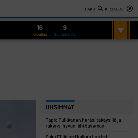
HAKU
KIRJAUDU
[
16
]
[
9
]
Kilpailua
Suomalaista
UUSIMMAT
Tapio Pulkkanen heräsi takaysillä ja
rakensi hyvän lähtöaseman
Saku Ellilä otti kaiken ilon irti