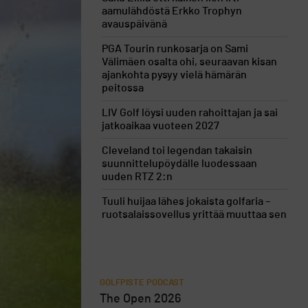
aamulähdöstä Erkko Trophyn
avauspäivänä
PGA Tourin runkosarja on Sami
Välimäen osalta ohi, seuraavan kisan
ajankohta pysyy vielä hämärän
peitossa
LIV Golf löysi uuden rahoittajan ja sai
jatkoaikaa vuoteen 2027
Cleveland toi legendan takaisin
suunnittelupöydälle luodessaan
uuden RTZ 2:n
Tuuli huijaa lähes jokaista golfaria –
ruotsalaissovellus yrittää muuttaa sen
GOLFPISTE PODCAST
The Open 2026