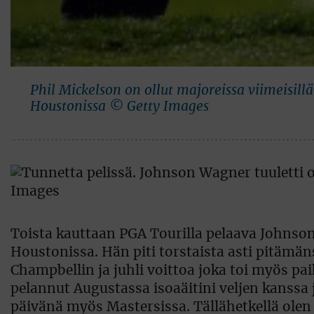
Phil Mickelson on ollut majoreissa viimeisill
Houstonissa © Getty Images
Toista kauttaan PGA Tourilla pelaava Johnso
Houstonissa. Hän piti torstaista asti pitämän
Champbellin ja juhli voittoa joka toi myös p
pelannut Augustassa isoaäitini veljen kanssa j
päivänä myös Mastersissa. Tällähetkellä olen 