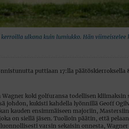
ä kerroilla ulkona kuin lumiukko. Hän viimeistelee
n Wagner koki golfuransa todellisen kliimaksin
sä johdon, kukisti kahdella lyönnillä Geoff Ogil
aikan kauden ensimmäiseen majoriin, Mastersiin
oka on siellä jäsen. Tuolloin päätin, että pelaan
luonnollisesti varsin sekaisin onnesta, Wagner