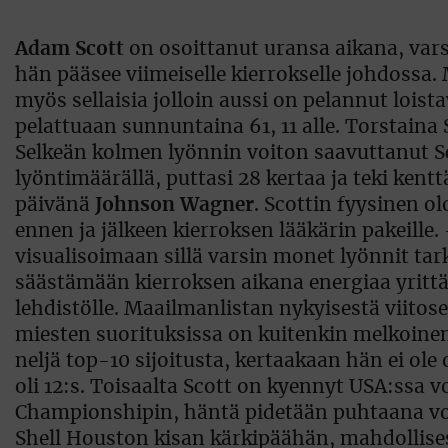
Adam Scott
on osoittanut uransa aikana, vars
hän pääsee viimeiselle kierrokselle johdossa. 
myös sellaisia jolloin aussi on pelannut lois
pelattuaan sunnuntaina 61, 11 alle. Torstaina
Selkeän kolmen lyönnin voiton saavuttanut Sc
lyöntimäärällä, puttasi 28 kertaa ja teki ke
päivänä
Johnson Wagner
. Scottin fyysinen o
ennen ja jälkeen kierroksen lääkärin pakeille.
visualisoimaan sillä varsin monet lyönnit tar
säästämään kierroksen aikana energiaa yrittäm
lehdistölle. Maailmanlistan nykyisestä viitos
miesten suorituksissa on kuitenkin melkoinen,
neljä top-10 sijoitusta, kertaakaan hän ei ole
oli 12:s. Toisaalta Scott on kyennyt USA:ssa
Championshipin, häntä pidetään puhtaana voi
Shell Houston kisan kärkipäähän, mahdollisest