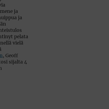
via
 mene ja
huippua ja
ään
hteistulos
htinyt pelata
nellä vielä
ä
on
, Geoff
osi sijalta 4
n