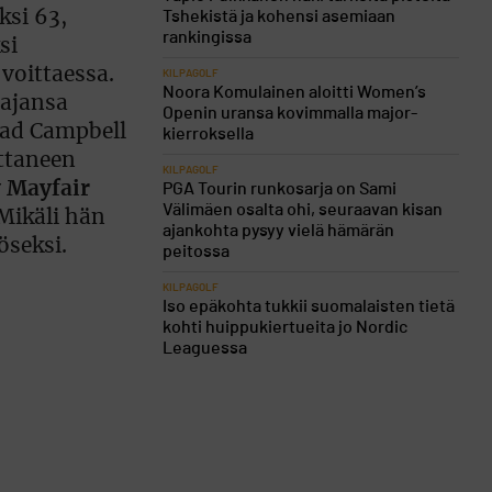
ksi 63,
Tshekistä ja kohensi asemiaan
rankingissa
si
voittaessa.
KILPAGOLF
Noora Komulainen aloitti Women’s
aajansa
Openin uransa kovimmalla major-
Chad Campbell
kierroksella
ittaneen
KILPAGOLF
y Mayfair
PGA Tourin runkosarja on Sami
Välimäen osalta ohi, seuraavan kisan
 Mikäli hän
ajankohta pysyy vielä hämärän
öseksi.
peitossa
KILPAGOLF
Iso epäkohta tukkii suomalaisten tietä
kohti huippukiertueita jo Nordic
Leaguessa