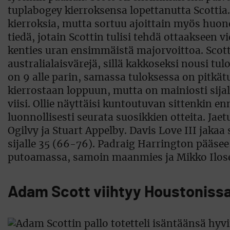
tuplabogey kierroksensa lopettanutta Scottia.
kierroksia, mutta sortuu ajoittain myös huonoi
tiedä, jotain Scottin tulisi tehdä ottaakseen
kenties uran ensimmäistä majorvoittoa. Scot
australialaisvärejä, sillä kakkoseksi nousi t
on 9 alle parin, samassa tuloksessa on pitkät
kierrostaan loppuun, mutta on mainiosti sijall
viisi. Ollie näyttäisi kuntoutuvan sittenkin e
luonnollisesti seurata suosikkien otteita. Jaetu
Ogilvy ja Stuart Appelby. Davis Love III jakaa s
sijalle 35 (66-76). Padraig Harrington pääsee
putoamassa, samoin maanmies ja Mikko Ilos
Adam Scott viihtyy Houstoniss