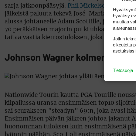
sarja jatkoonpääsyjä.
Phil Mickelson
pelasi 71
Hyväksymällä
jälkeistä paluuta tekevä José-Maria Olazabal 
hyväksy eväs
alussa johtaneelle Adam Scottille, joka joutui
muuttaa val
alareunass
70 peräkkäisen majorin putki uhkaa katketa. 
taitaa vaatia kierrostuloksen, joka alkaa viitos
Jotkin tekno
oikeutettu 
asetuksiasi
Johnson Wagner kolmen ly&#24
Tietosuoja
Nationwide Tourin kautta PGA Tourille nouss
kilpailussa uransa ensimmäisen top10 sijoituk
sai seurakseen ”steadyn” 69:n, joka avasi hä
Ensimmäisen päivän jälkeen johtoa jakanut Ad
huonomman tuloksen kuin ensimmäisenä päivän
lyönnin päähän. Scott oli ensimmäisenä päivän