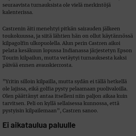
seuraavista turnauksista ole vielä merkintöjä
kalenterissa.
Castrenin äiti menehtyi pitkän sairauden jälkeen
toukokuussa, ja siitä lähtien hän on ollut käytännössä
kilpagolfin ulkopuolella. Alun perin Castren aikoi
pelata kesäkuun lopussa Indianassa järjestetyn Epson
Tourin kilpailun, mutta vetäytyi turnauksesta kaksi
päivää ennen avauskierrosta.
”Yritin silloin kilpailla, mutta sydän ei tällä hetkellä
ole lajissa, eikä golfia pysty pelaamaan puolivaloilla.
Olen päättänyt antaa itselleni niin paljon aikaa kuin
tarvitsen. Peli on kyllä sellaisessa kunnossa, että
pystyisin kilpailemaan”, Castren sanoo.
Ei aikataulua paluulle