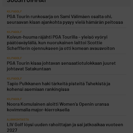
SUOSITUIMMAT
KILPAGOLF
PGA Tourin runkosarja on Sami Välimäen osalta ohi,
seuraavan kisan ajankohta pysyy vielä hämärän peitossa
KILPAGOLF
Koivun-huuma räjähti PGA Tourilla – yleisö vyöryi
päätösväylällä, kun nuorukainen laittoi Scottie
Schefflerin ojennukseen ja otti komean avausvoiton
KILPAGOLF
PGA Tourin kisaa johtavan sensaatiotulokkaan juuret
johtavat Satakuntaan
KILPAGOLF
Tapio Pulkkanen haki tärkeitä pisteitä Tshekistä ja
kohensi asemiaan rankingissa
KILPAGOLF
Noora Komulainen aloitti Women’s Openin uransa
kovimmalla major-kierroksella
AJANKOHTAISTA
LIV Golf löysi uuden rahoittajan ja sai jatkoaikaa vuoteen
2027