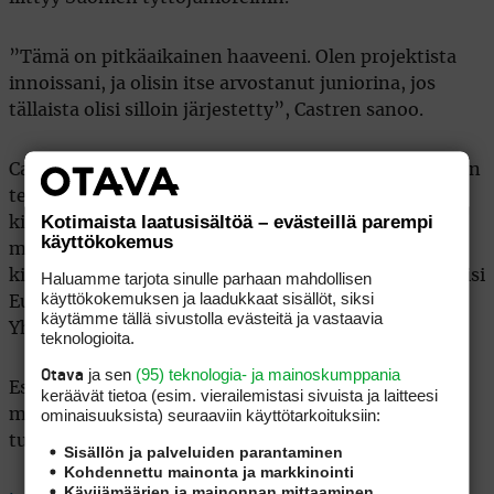
”Tämä on pitkäaikainen haaveeni. Olen projektista
innoissani, ja olisin itse arvostanut juniorina, jos
tällaista olisi silloin järjestetty”, Castren sanoo.
Castren pelasi vuosina 2020–2024 LPGA Tourilla. Hän
teki golfin suomalaishistoriaa voittamalla LPGA:n
Kotimaista laatusisältöä – evästeillä parempi
kilpailun kesäkuussa 2021. Noin kuukautta
käyttökokemus
myöhemmin Castren nousi Ladies European Tourin
kisan ykköseksi Turussa. Samana syksynä hän ratkaisi
Haluamme tarjota sinulle parhaan mahdollisen
käyttökokemuksen ja laadukkaat sisällöt, siksi
Euroopan Solheim Cup -joukkueelle voiton
käytämme tällä sivustolla evästeitä ja vastaavia
Yhdysvalloista päätöspäivän kaksinpeleissä.
teknologioita.
ja sen
(95) teknologia- ja mainoskumppania
Otava
Espoolaistaustainen pelaaja on rankattu
keräävät tietoa (esim. vierailemis­tasi sivuista ja laitteesi
ominaisuuk­sista) seuraaviin käyttötarkoituksiin:
maailmanlistalla parhaimmillaan sijalle 43. Hänen
tuore sijoituksensa listalla on 576:s.
Sisällön ja palveluiden parantaminen
Kohdennettu mainonta ja markkinointi
Kävijämäärien ja mainonnan mittaaminen