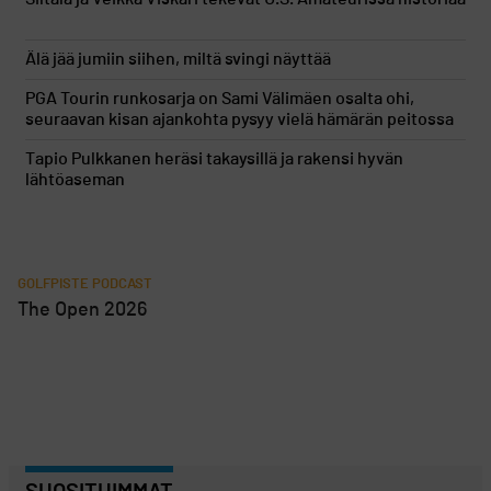
Älä jää jumiin siihen, miltä svingi näyttää
PGA Tourin runkosarja on Sami Välimäen osalta ohi,
seuraavan kisan ajankohta pysyy vielä hämärän peitossa
Tapio Pulkkanen heräsi takaysillä ja rakensi hyvän
lähtöaseman
GOLFPISTE PODCAST
The Open 2026