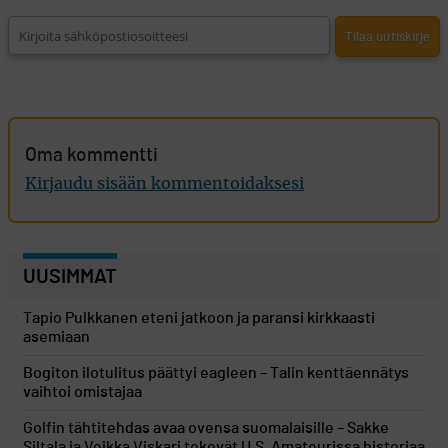
Oma kommentti
Kirjaudu sisään kommentoidaksesi
UUSIMMAT
Tapio Pulkkanen eteni jatkoon ja paransi kirkkaasti
asemiaan
Bogiton ilotulitus päättyi eagleen – Talin kenttäennätys
vaihtoi omistajaa
Golfin tähtitehdas avaa ovensa suomalaisille – Sakke
Siltala ja Veikka Viskari tekevät U.S. Amateurissa historiaa