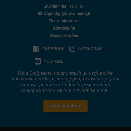
Avoinna ma–pe 8–17
(digi) digi@otavamedia.fi
Tietosuojaseloste
Käyttöehdot
Evästeasetukset
FACEBOOK
INSTAGRAM
YOUTUBE
Tilaa Golfpisteen maanantaisin ja perjantaisin
lähetettävä uutiskirje, niin pysyt ajan tasalla golfalan
ilmiöistä ja uutisista! Tilaa kirje syöttämällä
sähköpostiosoitteesi alla olevaan kenttään.
Tilaa uutiskirje