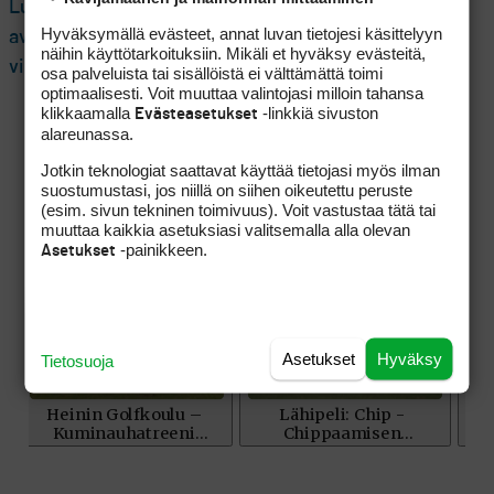
Lue seuraavaksi: Matilda Castren otti kauden
Hyväksymällä evästeet, annat luvan tietojesi käsittelyyn
avausturnauksessa kakkostilan: ”Voiton aika tulee
näihin käyttötarkoituksiin. Mikäli et hyväksy evästeitä,
vielä”
osa palveluista tai sisällöistä ei välttämättä toimi
optimaalisesti. Voit muuttaa valintojasi milloin tahansa
klikkaamalla
-linkkiä sivuston
Evästeasetukset
alareunassa.
Jotkin teknologiat saattavat käyttää tietojasi myös ilman
suostumustasi, jos niillä on siihen oikeutettu peruste
(esim. sivun tekninen toimivuus). Voit vastustaa tätä tai
muuttaa kaikkia asetuksiasi valitsemalla alla olevan
-painikkeen.
Asetukset
Asetukset
Hyväksy
Tietosuoja