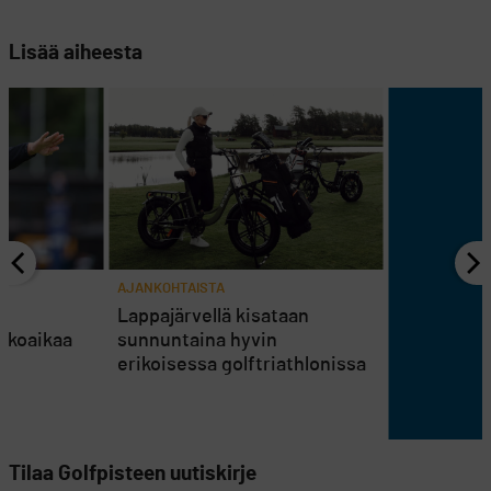
Lisää aiheesta
AJANKOHTAISTA
en
Lappajärvellä kisataan
atkoaikaa
sunnuntaina hyvin
erikoisessa golftriathlonissa
Tilaa Golfpisteen uutiskirje