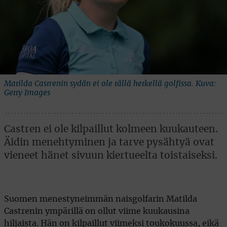
Matilda Castrenin sydän ei ole tällä hetkellä golfissa. Kuva:
Getty Images
Castren ei ole kilpaillut kolmeen kuukauteen.
Äidin menehtyminen ja tarve pysähtyä ovat
vieneet hänet sivuun kiertueelta toistaiseksi.
Suomen menestyneimmän naisgolfarin Matilda
Castrenin ympärillä on ollut viime kuukausina
hiljaista. Hän on kilpaillut viimeksi toukokuussa, eikä