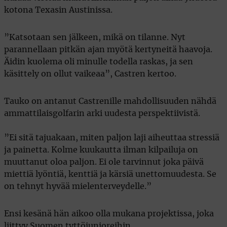
kotona Texasin Austinissa.
”Katsotaan sen jälkeen, mikä on tilanne. Nyt
parannellaan pitkän ajan myötä kertyneitä haavoja.
Äidin kuolema oli minulle todella raskas, ja sen
käsittely on ollut vaikeaa”, Castren kertoo.
Tauko on antanut Castrenille mahdollisuuden nähdä
ammattilaisgolfarin arki uudesta perspektiivistä.
”Ei sitä tajuakaan, miten paljon laji aiheuttaa stressiä
ja painetta. Kolme kuukautta ilman kilpailuja on
muuttanut oloa paljon. Ei ole tarvinnut joka päivä
miettiä lyöntiä, kenttiä ja kärsiä unettomuudesta. Se
on tehnyt hyvää mielenterveydelle.”
Ensi kesänä hän aikoo olla mukana projektissa, joka
liittyy Suomen tyttöjunioreihin.