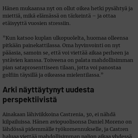
Hänen mukaansa nyt on ollut oikea hetki pysähtyä ja
miettiä, mikä elämässä on tärkeintä – ja ottaa
etäisyyttä vuosien stressiin.
”Kun katsoo kuplan ulkopuolelta, huomaa olleensa
pitkään painekattilassa. Oma hyvinvointi on nyt
pääasia, samoin se, että voi viettää aikaa perheen ja
ystävien kanssa. Toiveena on palata mahdollisimman
pian sataprosenttiseen tilaan, jotta voi panostaa
golfiin täysillä ja oikeassa mielentilassa.”
Arki näyttäytynyt uudesta
perspektiivistä
Ainakaan lähiviikkoina Castrenia, 30, ei nähdä
kilpailuissa. Hänen aviopuolisonsa Daniel Moreno on
lähdössä pidemmälle työkomennukselle, ja Castren
haluaa viettää mahdollisimman paljon aikaa yhdessä