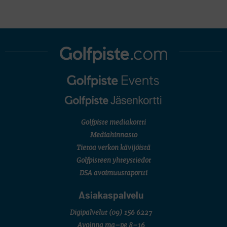
Golfpiste mediakortti
Mediahinnasto
Tietoa verkon kävijöistä
Golfpisteen yhteystiedot
DSA avoimuusraportti
Asiakaspalvelu
Digipalvelut
(09) 156 6227
Avoinna ma–pe 8–16