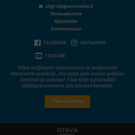
(digi) digi@otavamedia.fi
Tietosuojaseloste
Käyttöehdot
Evästeasetukset
FACEBOOK
INSTAGRAM
YOUTUBE
Tilaa Golfpisteen maanantaisin ja perjantaisin
lähetettävä uutiskirje, niin pysyt ajan tasalla golfalan
ilmiöistä ja uutisista! Tilaa kirje syöttämällä
sähköpostiosoitteesi alla olevaan kenttään.
Tilaa uutiskirje