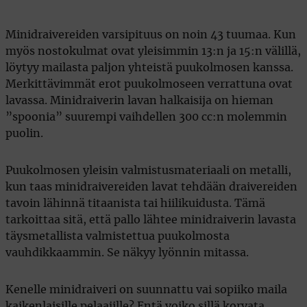
Minidraivereiden varsipituus on noin 43 tuumaa. Kun
myös nostokulmat ovat yleisimmin 13:n ja 15:n välillä,
löytyy mailasta paljon yhteistä puukolmosen kanssa.
Merkittävimmät erot puukolmoseen verrattuna ovat
lavassa. Minidraiverin lavan halkaisija on hieman
”spoonia” suurempi vaihdellen 300 cc:n molemmin
puolin.
Puukolmosen yleisin valmistusmateriaali on metalli,
kun taas minidraivereiden lavat tehdään draivereiden
tavoin lähinnä titaanista tai hiilikuidusta. Tämä
tarkoittaa sitä, että pallo lähtee minidraiverin lavasta
täysmetallista valmistettua puukolmosta
vauhdikkaammin. Se näkyy lyönnin mitassa.
Kenelle minidraiveri on suunnattu vai sopiiko maila
kaikenlaisille pelaajille? Entä voiko sillä korvata