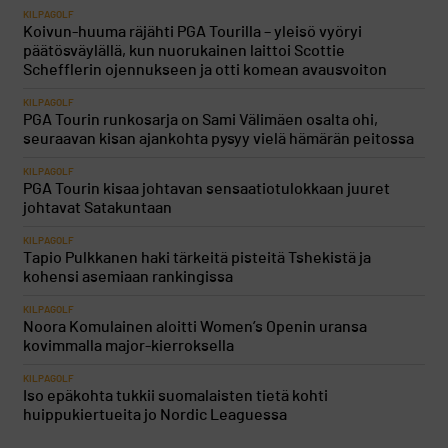
KILPAGOLF
Koivun-huuma räjähti PGA Tourilla – yleisö vyöryi
päätösväylällä, kun nuorukainen laittoi Scottie
Schefflerin ojennukseen ja otti komean avausvoiton
KILPAGOLF
PGA Tourin runkosarja on Sami Välimäen osalta ohi,
seuraavan kisan ajankohta pysyy vielä hämärän peitossa
KILPAGOLF
PGA Tourin kisaa johtavan sensaatiotulokkaan juuret
johtavat Satakuntaan
KILPAGOLF
Tapio Pulkkanen haki tärkeitä pisteitä Tshekistä ja
kohensi asemiaan rankingissa
KILPAGOLF
Noora Komulainen aloitti Women’s Openin uransa
kovimmalla major-kierroksella
KILPAGOLF
Iso epäkohta tukkii suomalaisten tietä kohti
huippukiertueita jo Nordic Leaguessa