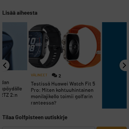
Lisää aiheesta
VÄLINEET
2
ndan
Testissä Huawei Watch Fit 5
lupöydälle
Pro: Miten kohtuuhintainen
 RTZ 2:n
monilajikello toimii golfarin
ranteessa?
Tilaa Golfpisteen uutiskirje