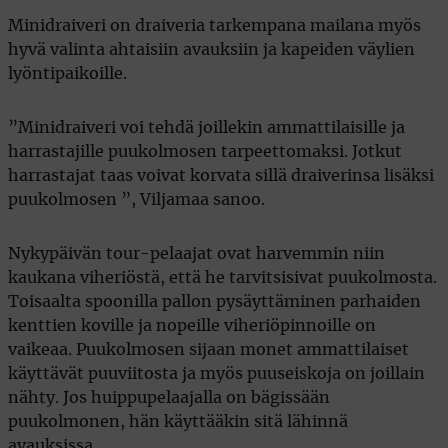
Minidraiveri on draiveria tarkempana mailana myös
hyvä valinta ahtaisiin avauksiin ja kapeiden väylien
lyöntipaikoille.
”Minidraiveri voi tehdä joillekin ammattilaisille ja
harrastajille puukolmosen tarpeettomaksi. Jotkut
harrastajat taas voivat korvata sillä draiverinsa lisäksi
puukolmosen ”, Viljamaa sanoo.
Nykypäivän tour-pelaajat ovat harvemmin niin
kaukana viheriöstä, että he tarvitsisivat puukolmosta.
Toisaalta spoonilla pallon pysäyttäminen parhaiden
kenttien koville ja nopeille viheriöpinnoille on
vaikeaa. Puukolmosen sijaan monet ammattilaiset
käyttävät puuviitosta ja myös puuseiskoja on joillain
nähty. Jos huippupelaajalla on bägissään
puukolmonen, hän käyttääkin sitä lähinnä
avauksissa.