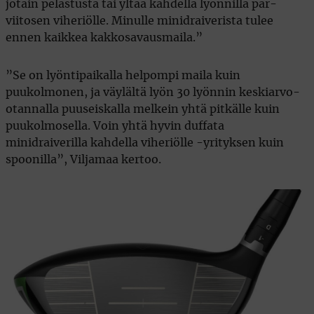
jotain pelastusta tai yltää kahdella lyönnillä par-
viitosen viheriölle. Minulle minidraiverista tulee
ennen kaikkea kakkosavausmaila.”
”Se on lyöntipaikalla helpompi maila kuin
puukolmonen, ja väylältä lyön 30 lyönnin keskiarvo-
otannalla puuseiskalla melkein yhtä pitkälle kuin
puukolmosella. Voin yhtä hyvin duffata
minidraiverilla kahdella viheriölle -yrityksen kuin
spoonilla”, Viljamaa kertoo.