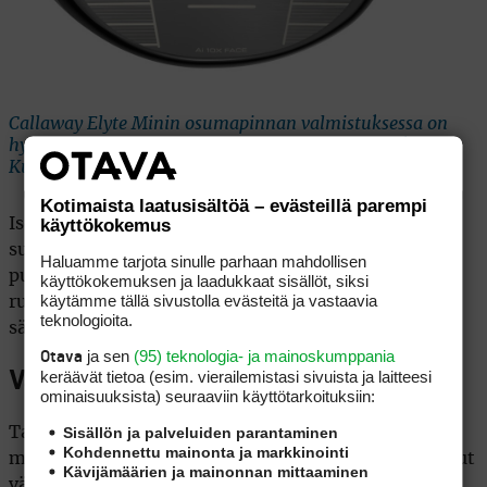
Callaway Elyte Minin osumapinnan valmistuksessa on
hyödynnetty sarjan muiden draiveriden tavoin tekoälyä.
Kuva: Callaway Golf
Kotimaista laatusisältöä – evästeillä parempi
käyttökokemus
Isompilapaisena mailana minidraiveri sallii
suuremman virhemarginaalin osumassa kuin
Haluamme tarjota sinulle parhaan mahdollisen
puukolmonen. Lavan koko ei välttämättä herätä
käyttökokemuksen ja laadukkaat sisällöt, siksi
käytämme tällä sivustolla evästeitä ja vastaavia
ruoholla kaikkien luottamusta, mutta nostokulmaa
teknologioita.
säätämällä pallon saa helpommin ilmaan.
ja sen
(95) teknologia- ja mainoskumppania
Otava
keräävät tietoa (esim. vierailemis­tasi sivuista ja laitteesi
Väyläominaisuuksia parannettu
ominaisuuk­sista) seuraaviin käyttötarkoituksiin:
Sisällön ja palveluiden parantaminen
TaylorMade esitteli ensimmäisen kerran
Kohdennettu mainonta ja markkinointi
minidraiverin vuonna 2010. Se ei kuitenkaan toiminut
Kävijämäärien ja mainonnan mittaaminen
väylällä yhtä hyvin kuin uudemmat versiot, ja maila