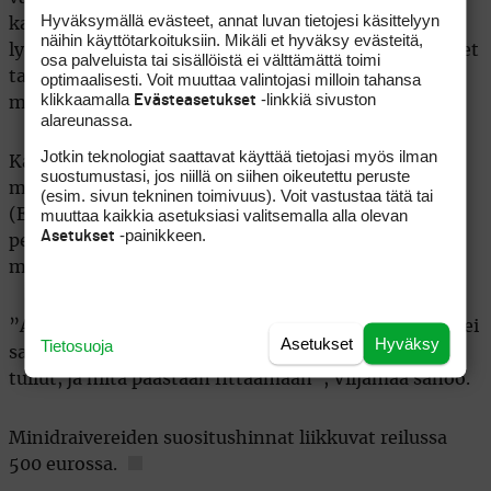
Hyväksymällä evästeet, annat luvan tietojesi käsittelyyn
katosi tuotannosta. Viime vuosikymmenen alussa
näihin käyttötarkoituksiin. Mikäli et hyväksy evästeitä,
lyöntipituudet olivat vielä sellaisia, että ammattilaiset
osa palveluista tai sisällöistä ei välttämättä toimi
tarvitsivat puukolmosta väylillä. Siinä kuviossa
optimaalisesti. Voit muuttaa valintojasi milloin tahansa
klikkaamalla
-linkkiä sivuston
Evästeasetukset
minidraiverin kaltaiselle mailalle ei ollut tilausta.
alareunassa.
Jotkin teknologiat saattavat käyttää tietojasi myös ilman
Kaksi vuotta sitten TaylorMade (BRNR Mini) toi
suostumustasi, jos niillä on siihen oikeutettu peruste
minidraiverin uudelleen markkinoille ja Callaway
(esim. sivun tekninen toimivuus). Voit vastustaa tätä tai
muuttaa kaikkia asetuksiasi valitsemalla alla olevan
(Elyte Mini) sekä Titleist seurasivat tänä keväänä
-painikkeen.
Asetukset
perässä. Titleistin GT280 on ensimmäinen
minidraiveri, jota valmistetaan sarjatuotannossa.
”Aikaisemmista Suomeen tulleista minidraivereista ei
Asetukset
Hyväksy
Tietosuoja
saatu edes demoja. Nyt on Titleistiltä testiversio
tullut, ja niitä päästään fittaamaan”, Viljamaa sanoo.
Minidraivereiden suositushinnat liikkuvat reilussa
500 eurossa.