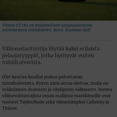
Titleist GT280 on ensimmäinen sarjatuotannossa
valmistettava minidraiveri. Kuva: Acushnet Golf
Välineasiantuntija löytää kaksi erilaista
pelaajatyyppiä, jotka hyötyvät eniten
minidraiverista.
Olet kenties kuullut joskus puhuttavan
minidraiverista. Kuten nimi antaa olettaa, maila on
eräänlainen draiverin ja väyläpuun välimuoto. Isoista
välinevalmistajista oman mallinsa markkinoille ovat
tuoneet TaylorMade sekä viimeisimpinä Callaway ja
Titleist.