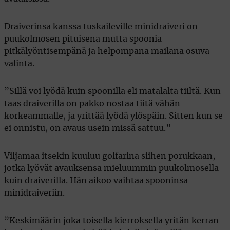
Draiverinsa kanssa tuskaileville minidraiveri on
puukolmosen pituisena mutta spoonia
pitkälyöntisempänä ja helpompana mailana osuva
valinta.
”Sillä voi lyödä kuin spoonilla eli matalalta tiiltä. Kun
taas draiverilla on pakko nostaa tiitä vähän
korkeammalle, ja yrittää lyödä ylöspäin. Sitten kun se
ei onnistu, on avaus usein missä sattuu.”
Viljamaa itsekin kuuluu golfarina siihen porukkaan,
jotka lyövät avauksensa mieluummin puukolmosella
kuin draiverilla. Hän aikoo vaihtaa spooninsa
minidraiveriin.
”Keskimäärin joka toisella kierroksella yritän kerran